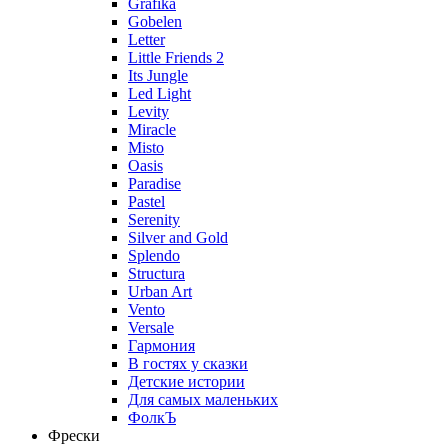
Grafika
Gobelen
Letter
Little Friends 2
Its Jungle
Led Light
Levity
Miracle
Misto
Oasis
Paradise
Pastel
Serenity
Silver and Gold
Splendo
Structura
Urban Art
Vento
Versale
Гармония
В гостях у сказки
Детские истории
Для самых маленьких
ФолкЪ
Фрески