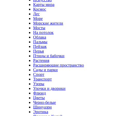
Карты мира
Космос
Лес
Море
Морские жители
Мосты
На потолок
Облака
Пальмы
Пейзаж
Перья
Птицы и бабочки
Растения
Расширяющие пространство
Сады и парки
Спорт
Транспорт
Узоры
Улочки и дворики
Флюид
Цветы
Черно-белые
Шинуазри
Эротика