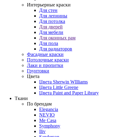
Интерьерные краски
Для стен
Для лепнины
Для потолка
Для дверей
Для мебели
Для оконных рам
Для пола
Для радиаторов
Фасадные краски
Потолочные краски
Лаки и пропитки
Грунтовки
Цвета
Цвета Sherwin WIlliams
Цвета Little Greene
Цвета Paint and Paper Library
Ткани
По брендам
Elegancia
NEVIO
Me Casa
Symphony
Iliv
Sanderson