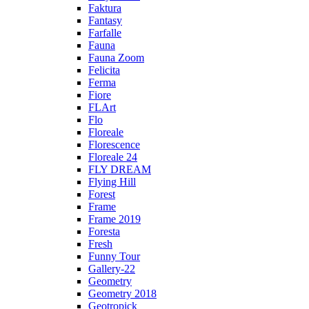
Faktura
Fantasy
Farfalle
Fauna
Fauna Zoom
Felicita
Ferma
Fiore
FLArt
Flo
Floreale
Florescence
Floreale 24
FLY DREAM
Flying Hill
Forest
Frame
Frame 2019
Foresta
Fresh
Funny Tour
Gallery-22
Geometry
Geometry 2018
Geotropick