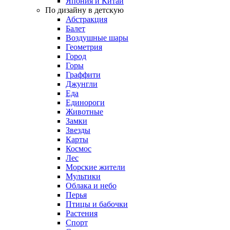
Япония и Китай
По дизайну в детскую
Абстракция
Балет
Воздушные шары
Геометрия
Город
Горы
Граффити
Джунгли
Еда
Единороги
Животные
Замки
Звезды
Карты
Космос
Лес
Морские жители
Мультики
Облака и небо
Перья
Птицы и бабочки
Растения
Спорт