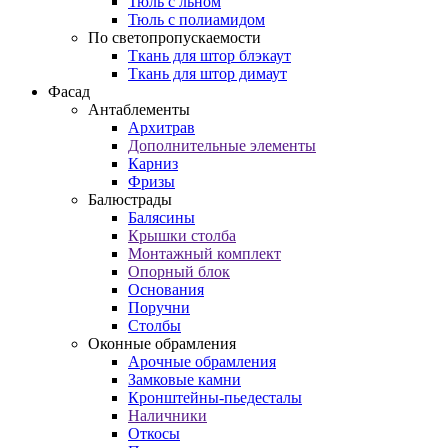
Тюль с льном
Тюль с полиамидом
По светопропускаемости
Ткань для штор блэкаут
Ткань для штор димаут
Фасад
Антаблементы
Архитрав
Дополнительные элементы
Карниз
Фризы
Балюстрады
Балясины
Крышки столба
Монтажный комплект
Опорный блок
Основания
Поручни
Столбы
Оконные обрамления
Арочные обрамления
Замковые камни
Кронштейны-пьедесталы
Наличники
Откосы