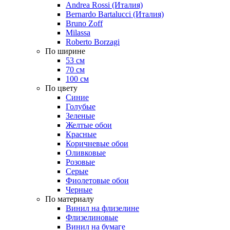
Andrea Rossi (Италия)
Bernardo Bartalucci (Италия)
Bruno Zoff
Milassa
Roberto Borzagi
По ширине
53 см
70 см
100 см
По цвету
Синие
Голубые
Зеленые
Желтые обои
Красные
Коричневые обои
Оливковые
Розовые
Серые
Фиолетовые обои
Черные
По материалу
Винил на флизелине
Флизелиновые
Винил на бумаге