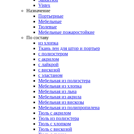
Vistex
Назначение
Портьерные
Мебельные
Тюлевые
Мебельные пожаростойкие
По составу
из хлопка
Ткань лен для штор и портьер
с полиэстером
с акрилом
с лайкрой
с вискозой
с эластаном
Мебельная из полиэстера
Мебельная из хлопка
Мебельная из льна
Мебельная из акрила
Мебельная из вискозы
Мебельная из полипропилена
Тюль с акрилом
Тюль из полиэстера
Тюль с хлопком
Тюль с вискозой