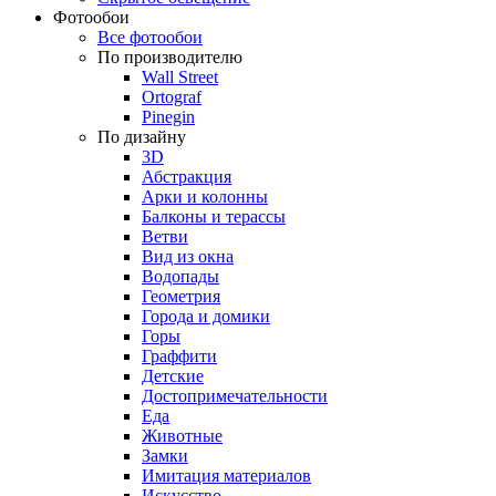
Фотообои
Все фотообои
По производителю
Wall Street
Ortograf
Pinegin
По дизайну
3D
Абстракция
Арки и колонны
Балконы и терассы
Ветви
Вид из окна
Водопады
Геометрия
Города и домики
Горы
Граффити
Детские
Достопримечательности
Еда
Животные
Замки
Имитация материалов
Искусство