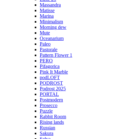
Massandra
Matisse
Marina
Minimalism
Morning dew
Mute
Oceanarium
Paleo
Pastorale
Pattern Flower 1
PERO
Pifagorica
Pink It Marble
podLOFT
PODROST
Podrost 2025
PORTAL
Postmodern
Prosecco
Puzzle
Rabbit Room
Rising lands
Russian
Sakura
Selva