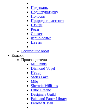
Под ткань
Под штукатурку
Полоски
Природа и растения
Птицы
Розы
Сюжет
черно белые
Цветы
Бесшовные обои
Краски
Производители
MF Paints
Diamond Vogel
Hygge
Swiss Lake
Milq
Sherwin Williams
Little Greene
Designers Guild
Paint and Paper Library
Farrow & Ball