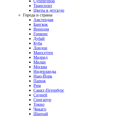
Супергерои
Транспорт
Цветы в детскую
Города и страны
Амстердам
Бангкок
Венеция
Гонконг
Дубай
Куба
Лондон
Манхэттен
Мадрид
Милан
Москва
Нидерланды
Нью-Йорк
Париж
Рим
Санкт-Петербург
Сидней
Сингапур
Токио
Чикаго
Шанхай