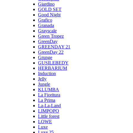
Giardino
GOLD SET
Good Night
Grafico
Granada
Grayscale
Green Tropez
GreenDay
GREENDAY 21
GreenDay 22
Grunge
GUSILEBEDY
HERBARIUM
Induction
Jelly
Jungle
KLUMBA
La Fioritura
La Prima
La-La-Land
LIMPOPO
Little forest
LOWE
Luxe
Luxe 25