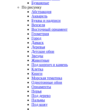
Бумажные
По рисунку
Абстракция
Акварель
Буквы и надписи
Вензеля
Восточный орнамент
Геометрия
Город
Дамаск
Деревья
Детские обои
Звезды
Животные
Под кирпич и камень
Клетка
Книги
Морская тематика
Однотонные обои
Орнаменты
Перья
Под дерево
Пальмы
Под кожу