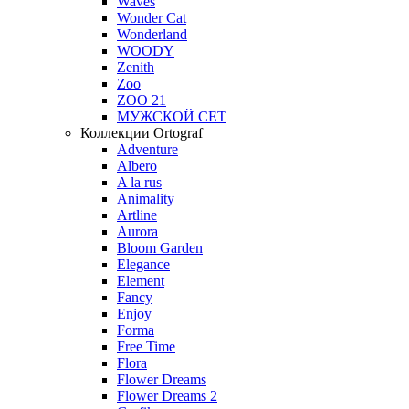
Waves
Wonder Cat
Wonderland
WOODY
Zenith
Zoo
ZOO 21
МУЖСКОЙ СЕТ
Коллекции Ortograf
Adventure
Albero
A la rus
Animality
Artline
Aurora
Bloom Garden
Elegance
Element
Fancy
Enjoy
Forma
Free Time
Flora
Flower Dreams
Flower Dreams 2