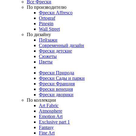
Все Фрески
По производителю
Фрески Affresco
Ortograf
Pinegin
Wall Street
По дизайну
Пейзажи
Современный дизайн
Фрески детские
Сюжеты
Цветы
Фрески Природа
Фрески Сады и парки
Фрески Франция
Фрески венеция
Фрески дворики
По коллекции
Art Fabric
Atmosphere
Emotion Art
Exclusive part 1
Fantasy
Fine Art