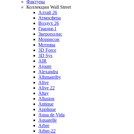
Фактуры
Коллекции Wall Street
Алтай 26
Атмосфера
Воздух 26
Грация-1
Зверополис
Моррисон
Мотивы
3D Force
3D Sys
AIR
Ajoure
Alexandra
Alhmagriby
Alive
Alive 22
Altay
Allusion
Antique
Applique
Aqua de Vida
Aquarelle
Arbre
Arbre-22