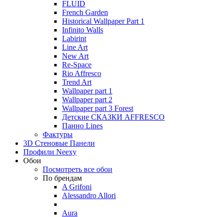
FLUID
French Garden
Historical Wallpaper Part 1
Infinito Walls
Labirint
Line Art
New Art
Re-Space
Rio Affresco
Trend Art
Wallpaper part 1
Wallpaper part 2
Wallpaper part 3 Forest
Детские СКАЗКИ AFFRESCO
Панно Lines
Фактуры
3D Стеновые Панели
Профили Neexy
Обои
Посмотреть все обои
По брендам
A Grifoni
Alessandro Allori
Aura