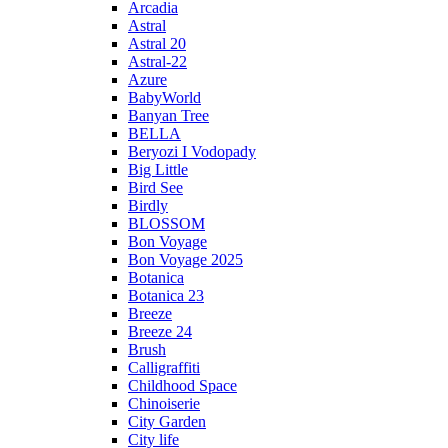
Arcadia
Astral
Astral 20
Astral-22
Azure
BabyWorld
Banyan Tree
BELLA
Beryozi I Vodopady
Big Little
Bird See
Birdly
BLOSSOM
Bon Voyage
Bon Voyage 2025
Botanica
Botanica 23
Breeze
Breeze 24
Brush
Calligraffiti
Childhood Space
Chinoiserie
City Garden
City life