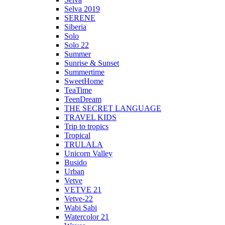
Selva 2019
SERENE
Siberia
Solo
Solo 22
Summer
Sunrise & Sunset
Summertime
SweetHome
TeaTime
TeenDream
THE SECRET LANGUAGE
TRAVEL KIDS
Trip to tropics
Tropical
TRULALA
Unicorn Valley
Busido
Urban
Vetve
VETVE 21
Vetve-22
Wabi Sabi
Watercolor 21