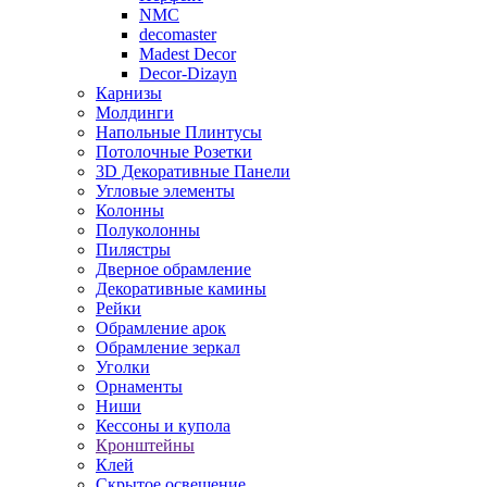
NMC
decomaster
Madest Decor
Decor-Dizayn
Карнизы
Молдинги
Напольные Плинтусы
Потолочные Розетки
3D Декоративные Панели
Угловые элементы
Колонны
Полуколонны
Пилястры
Дверное обрамление
Декоративные камины
Рейки
Обрамление арок
Обрамление зеркал
Уголки
Орнаменты
Ниши
Кессоны и купола
Кронштейны
Клей
Скрытое освещение