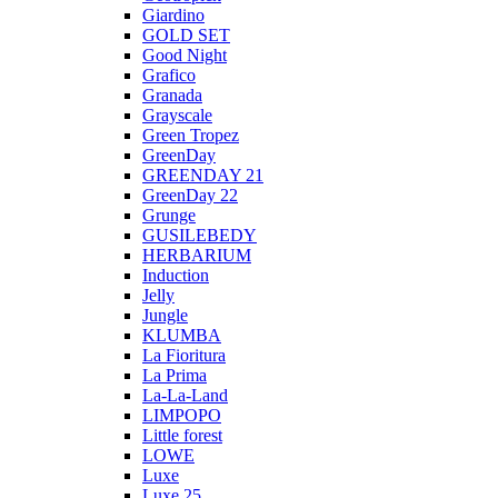
Giardino
GOLD SET
Good Night
Grafico
Granada
Grayscale
Green Tropez
GreenDay
GREENDAY 21
GreenDay 22
Grunge
GUSILEBEDY
HERBARIUM
Induction
Jelly
Jungle
KLUMBA
La Fioritura
La Prima
La-La-Land
LIMPOPO
Little forest
LOWE
Luxe
Luxe 25