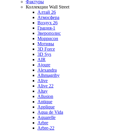
Фактуры
Коллекции Wall Street
Алтай 26
Атмосфера
Воздух 26
Грация-1
Зверополис
Моррисон
Мотивы
3D Force
3D Sys
AIR
Ajoure
Alexandra
Alhmagriby
Alive
Alive 22
Altay
Allusion
Antique
Applique
Aqua de Vida
Aquarelle
Arbre
Arbre-22