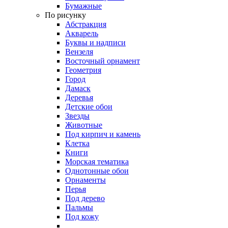
Бумажные
По рисунку
Абстракция
Акварель
Буквы и надписи
Вензеля
Восточный орнамент
Геометрия
Город
Дамаск
Деревья
Детские обои
Звезды
Животные
Под кирпич и камень
Клетка
Книги
Морская тематика
Однотонные обои
Орнаменты
Перья
Под дерево
Пальмы
Под кожу