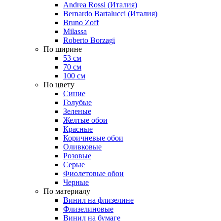
Andrea Rossi (Италия)
Bernardo Bartalucci (Италия)
Bruno Zoff
Milassa
Roberto Borzagi
По ширине
53 см
70 см
100 см
По цвету
Синие
Голубые
Зеленые
Желтые обои
Красные
Коричневые обои
Оливковые
Розовые
Серые
Фиолетовые обои
Черные
По материалу
Винил на флизелине
Флизелиновые
Винил на бумаге