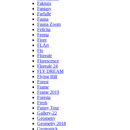
Faktura
Fantasy
Farfalle
Fauna
Fauna Zoom
Felicita
Ferma
Fiore
FLArt
Flo
Floreale
Florescence
Floreale 24
FLY DREAM
Flying Hill
Forest
Frame
Frame 2019
Foresta
Fresh
Funny Tour
Gallery-22
Geometry
Geometry 2018
Geotropick