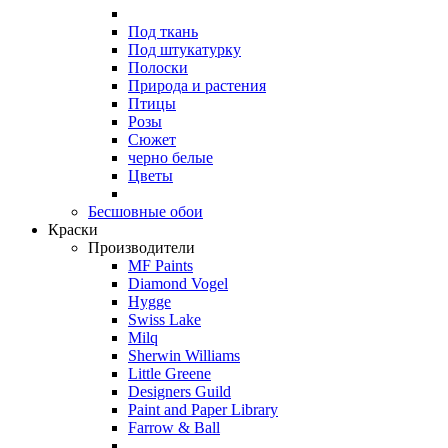
Под ткань
Под штукатурку
Полоски
Природа и растения
Птицы
Розы
Сюжет
черно белые
Цветы
Бесшовные обои
Краски
Производители
MF Paints
Diamond Vogel
Hygge
Swiss Lake
Milq
Sherwin Williams
Little Greene
Designers Guild
Paint and Paper Library
Farrow & Ball