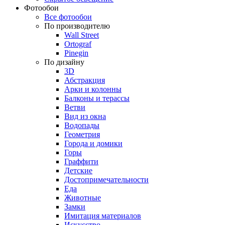
Фотообои
Все фотообои
По производителю
Wall Street
Ortograf
Pinegin
По дизайну
3D
Абстракция
Арки и колонны
Балконы и терассы
Ветви
Вид из окна
Водопады
Геометрия
Города и домики
Горы
Граффити
Детские
Достопримечательности
Еда
Животные
Замки
Имитация материалов
Искусство