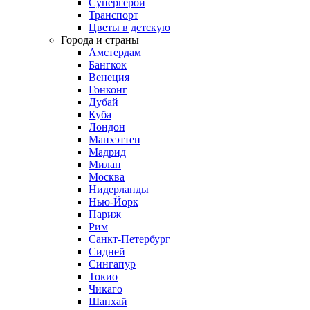
Супергерои
Транспорт
Цветы в детскую
Города и страны
Амстердам
Бангкок
Венеция
Гонконг
Дубай
Куба
Лондон
Манхэттен
Мадрид
Милан
Москва
Нидерланды
Нью-Йорк
Париж
Рим
Санкт-Петербург
Сидней
Сингапур
Токио
Чикаго
Шанхай