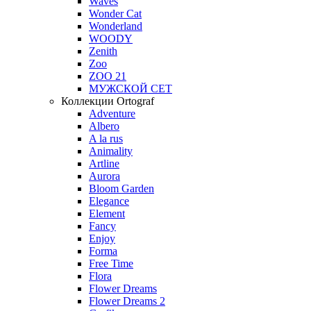
Waves
Wonder Cat
Wonderland
WOODY
Zenith
Zoo
ZOO 21
МУЖСКОЙ СЕТ
Коллекции Ortograf
Adventure
Albero
A la rus
Animality
Artline
Aurora
Bloom Garden
Elegance
Element
Fancy
Enjoy
Forma
Free Time
Flora
Flower Dreams
Flower Dreams 2