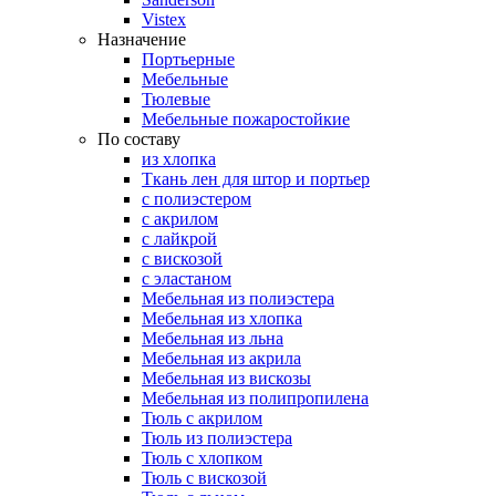
Vistex
Назначение
Портьерные
Мебельные
Тюлевые
Мебельные пожаростойкие
По составу
из хлопка
Ткань лен для штор и портьер
с полиэстером
с акрилом
с лайкрой
с вискозой
с эластаном
Мебельная из полиэстера
Мебельная из хлопка
Мебельная из льна
Мебельная из акрила
Мебельная из вискозы
Мебельная из полипропилена
Тюль с акрилом
Тюль из полиэстера
Тюль с хлопком
Тюль с вискозой