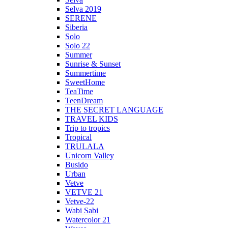
Selva 2019
SERENE
Siberia
Solo
Solo 22
Summer
Sunrise & Sunset
Summertime
SweetHome
TeaTime
TeenDream
THE SECRET LANGUAGE
TRAVEL KIDS
Trip to tropics
Tropical
TRULALA
Unicorn Valley
Busido
Urban
Vetve
VETVE 21
Vetve-22
Wabi Sabi
Watercolor 21