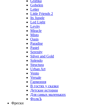
Grafika
Gobelen
Letter
Little Friends 2
Its Jungle
Led Light
Levity
Miracle
Misto
Oasis
Paradise
Pastel
Serenity
Silver and Gold
Splendo
Structura
Urban Art
Vento
Versale
Гармония
В гостях у сказки
Детские истории
Для самых маленьких
ФолкЪ
Фрески