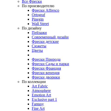
Все Фрески
По производителю
Фрески Affresco
Ortograf
Pinegin
Wall Street
По дизайну
Пейзажи
Современный дизайн
Фрески детские
Сюжеты
Цветы
Фрески Природа
Фрески Сады и парки
Фрески Франция
Фрески венеция
Фрески дворики
По коллекции
Art Fabric
Atmosphere
Emotion Art
Exclusive part 1
Fantasy
Fine Art