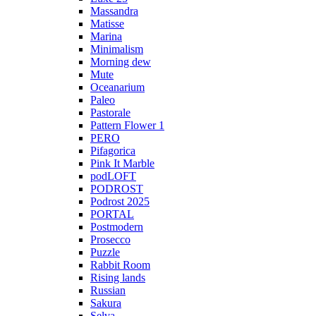
Massandra
Matisse
Marina
Minimalism
Morning dew
Mute
Oceanarium
Paleo
Pastorale
Pattern Flower 1
PERO
Pifagorica
Pink It Marble
podLOFT
PODROST
Podrost 2025
PORTAL
Postmodern
Prosecco
Puzzle
Rabbit Room
Rising lands
Russian
Sakura
Selva