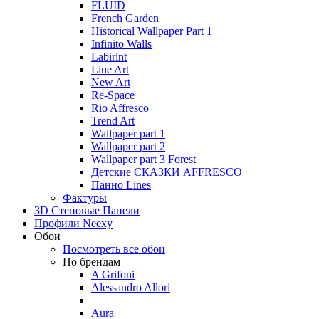
FLUID
French Garden
Historical Wallpaper Part 1
Infinito Walls
Labirint
Line Art
New Art
Re-Space
Rio Affresco
Trend Art
Wallpaper part 1
Wallpaper part 2
Wallpaper part 3 Forest
Детские СКАЗКИ AFFRESCO
Панно Lines
Фактуры
3D Стеновые Панели
Профили Neexy
Обои
Посмотреть все обои
По брендам
A Grifoni
Alessandro Allori
Aura