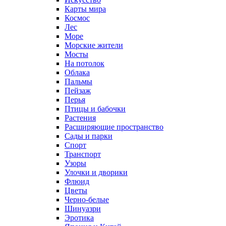
Карты мира
Космос
Лес
Море
Морские жители
Мосты
На потолок
Облака
Пальмы
Пейзаж
Перья
Птицы и бабочки
Растения
Расширяющие пространство
Сады и парки
Спорт
Транспорт
Узоры
Улочки и дворики
Флюид
Цветы
Черно-белые
Шинуазри
Эротика