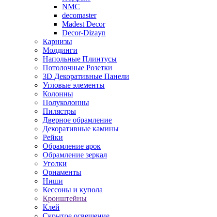
NMC
decomaster
Madest Decor
Decor-Dizayn
Карнизы
Молдинги
Напольные Плинтусы
Потолочные Розетки
3D Декоративные Панели
Угловые элементы
Колонны
Полуколонны
Пилястры
Дверное обрамление
Декоративные камины
Рейки
Обрамление арок
Обрамление зеркал
Уголки
Орнаменты
Ниши
Кессоны и купола
Кронштейны
Клей
Скрытое освещение