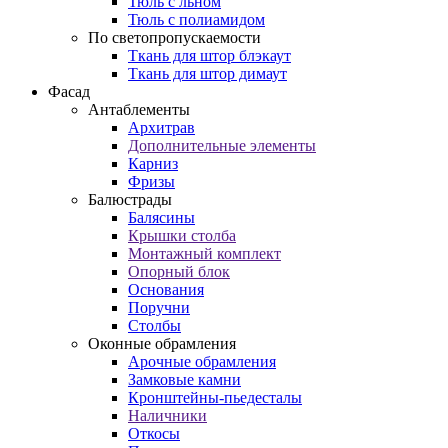
Тюль с льном
Тюль с полиамидом
По светопропускаемости
Ткань для штор блэкаут
Ткань для штор димаут
Фасад
Антаблементы
Архитрав
Дополнительные элементы
Карниз
Фризы
Балюстрады
Балясины
Крышки столба
Монтажный комплект
Опорный блок
Основания
Поручни
Столбы
Оконные обрамления
Арочные обрамления
Замковые камни
Кронштейны-пьедесталы
Наличники
Откосы