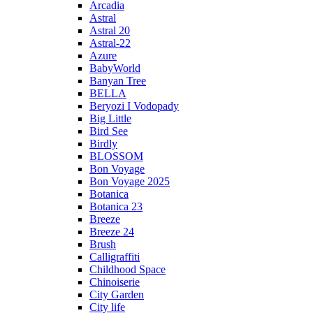
Arcadia
Astral
Astral 20
Astral-22
Azure
BabyWorld
Banyan Tree
BELLA
Beryozi I Vodopady
Big Little
Bird See
Birdly
BLOSSOM
Bon Voyage
Bon Voyage 2025
Botanica
Botanica 23
Breeze
Breeze 24
Brush
Calligraffiti
Childhood Space
Chinoiserie
City Garden
City life