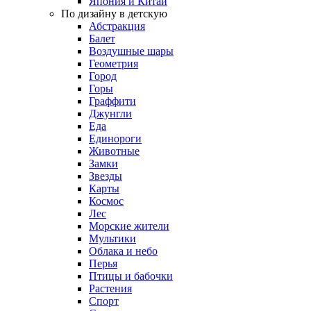
Япония и Китай
По дизайну в детскую
Абстракция
Балет
Воздушные шары
Геометрия
Город
Горы
Граффити
Джунгли
Еда
Единороги
Животные
Замки
Звезды
Карты
Космос
Лес
Морские жители
Мультики
Облака и небо
Перья
Птицы и бабочки
Растения
Спорт