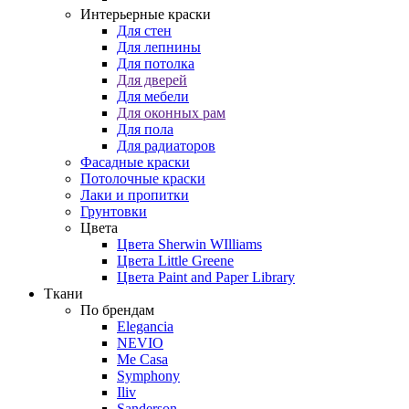
Интерьерные краски
Для стен
Для лепнины
Для потолка
Для дверей
Для мебели
Для оконных рам
Для пола
Для радиаторов
Фасадные краски
Потолочные краски
Лаки и пропитки
Грунтовки
Цвета
Цвета Sherwin WIlliams
Цвета Little Greene
Цвета Paint and Paper Library
Ткани
По брендам
Elegancia
NEVIO
Me Casa
Symphony
Iliv
Sanderson