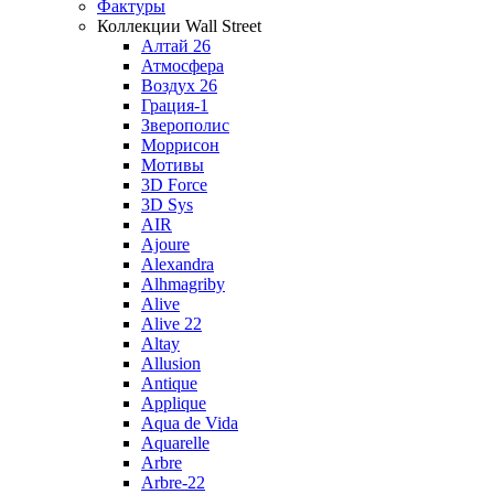
Фактуры
Коллекции Wall Street
Алтай 26
Атмосфера
Воздух 26
Грация-1
Зверополис
Моррисон
Мотивы
3D Force
3D Sys
AIR
Ajoure
Alexandra
Alhmagriby
Alive
Alive 22
Altay
Allusion
Antique
Applique
Aqua de Vida
Aquarelle
Arbre
Arbre-22