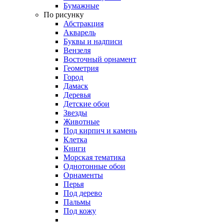
Бумажные
По рисунку
Абстракция
Акварель
Буквы и надписи
Вензеля
Восточный орнамент
Геометрия
Город
Дамаск
Деревья
Детские обои
Звезды
Животные
Под кирпич и камень
Клетка
Книги
Морская тематика
Однотонные обои
Орнаменты
Перья
Под дерево
Пальмы
Под кожу