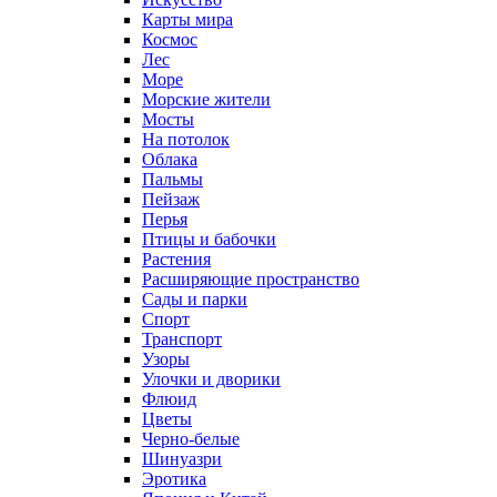
Карты мира
Космос
Лес
Море
Морские жители
Мосты
На потолок
Облака
Пальмы
Пейзаж
Перья
Птицы и бабочки
Растения
Расширяющие пространство
Сады и парки
Спорт
Транспорт
Узоры
Улочки и дворики
Флюид
Цветы
Черно-белые
Шинуазри
Эротика