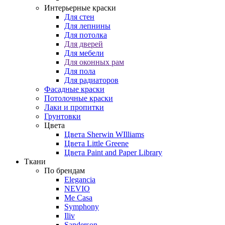
Интерьерные краски
Для стен
Для лепнины
Для потолка
Для дверей
Для мебели
Для оконных рам
Для пола
Для радиаторов
Фасадные краски
Потолочные краски
Лаки и пропитки
Грунтовки
Цвета
Цвета Sherwin WIlliams
Цвета Little Greene
Цвета Paint and Paper Library
Ткани
По брендам
Elegancia
NEVIO
Me Casa
Symphony
Iliv
Sanderson