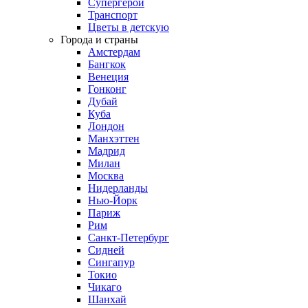
Супергерои
Транспорт
Цветы в детскую
Города и страны
Амстердам
Бангкок
Венеция
Гонконг
Дубай
Куба
Лондон
Манхэттен
Мадрид
Милан
Москва
Нидерланды
Нью-Йорк
Париж
Рим
Санкт-Петербург
Сидней
Сингапур
Токио
Чикаго
Шанхай