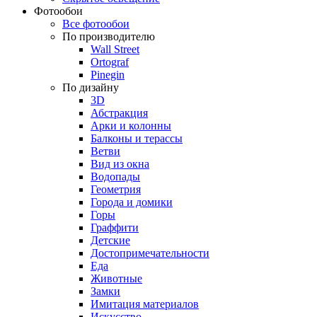
Фотообои
Все фотообои
По производителю
Wall Street
Ortograf
Pinegin
По дизайну
3D
Абстракция
Арки и колонны
Балконы и терассы
Ветви
Вид из окна
Водопады
Геометрия
Города и домики
Горы
Граффити
Детские
Достопримечательности
Еда
Животные
Замки
Имитация материалов
Искусство