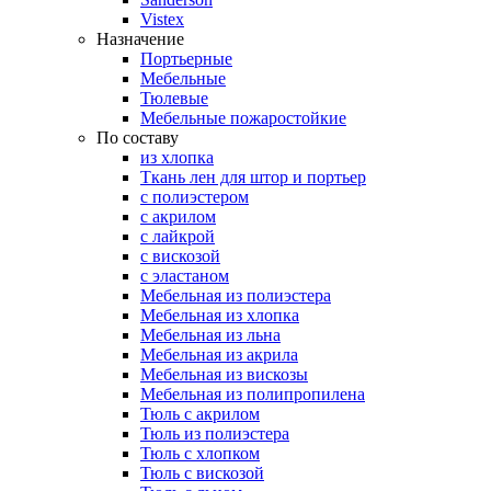
Vistex
Назначение
Портьерные
Мебельные
Тюлевые
Мебельные пожаростойкие
По составу
из хлопка
Ткань лен для штор и портьер
с полиэстером
с акрилом
с лайкрой
с вискозой
с эластаном
Мебельная из полиэстера
Мебельная из хлопка
Мебельная из льна
Мебельная из акрила
Мебельная из вискозы
Мебельная из полипропилена
Тюль с акрилом
Тюль из полиэстера
Тюль с хлопком
Тюль с вискозой