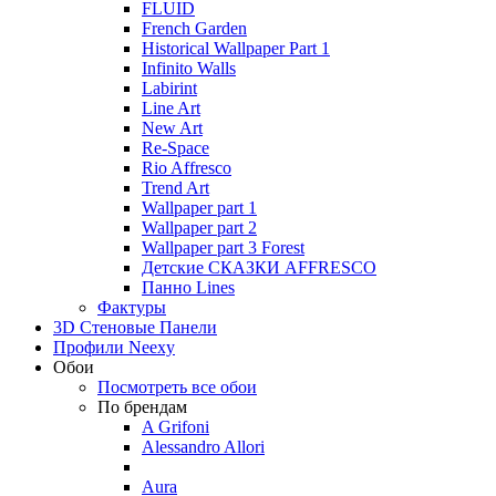
FLUID
French Garden
Historical Wallpaper Part 1
Infinito Walls
Labirint
Line Art
New Art
Re-Space
Rio Affresco
Trend Art
Wallpaper part 1
Wallpaper part 2
Wallpaper part 3 Forest
Детские СКАЗКИ AFFRESCO
Панно Lines
Фактуры
3D Стеновые Панели
Профили Neexy
Обои
Посмотреть все обои
По брендам
A Grifoni
Alessandro Allori
Aura