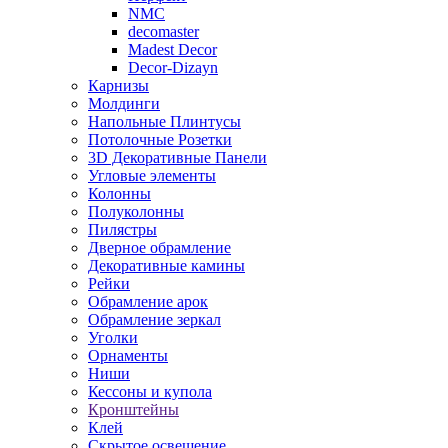
NMC
decomaster
Madest Decor
Decor-Dizayn
Карнизы
Молдинги
Напольные Плинтусы
Потолочные Розетки
3D Декоративные Панели
Угловые элементы
Колонны
Полуколонны
Пилястры
Дверное обрамление
Декоративные камины
Рейки
Обрамление арок
Обрамление зеркал
Уголки
Орнаменты
Ниши
Кессоны и купола
Кронштейны
Клей
Скрытое освещение