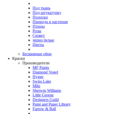
Под ткань
Под штукатурку
Полоски
Природа и растения
Птицы
Розы
Сюжет
черно белые
Цветы
Бесшовные обои
Краски
Производители
MF Paints
Diamond Vogel
Hygge
Swiss Lake
Milq
Sherwin Williams
Little Greene
Designers Guild
Paint and Paper Library
Farrow & Ball