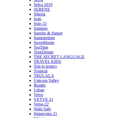
Selva 2019
SERENE
Siberia
Solo
Solo 22
Summer
Sunrise & Sunset
Summertime
SweetHome
TeaTime
TeenDream
THE SECRET LANGUAGE
TRAVEL KIDS
Trip to tropics
Tropical
TRULALA
Unicorn Valley
Busido
Urban
Vetve
VETVE 21
Vetve-22
Wabi Sabi
Watercolor 21