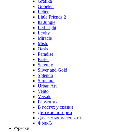
Grafika
Gobelen
Letter
Little Friends 2
Its Jungle
Led Light
Levity
Miracle
Misto
Oasis
Paradise
Pastel
Serenity
Silver and Gold
Splendo
Structura
Urban Art
Vento
Versale
Гармония
В гостях у сказки
Детские истории
Для самых маленьких
ФолкЪ
Фрески