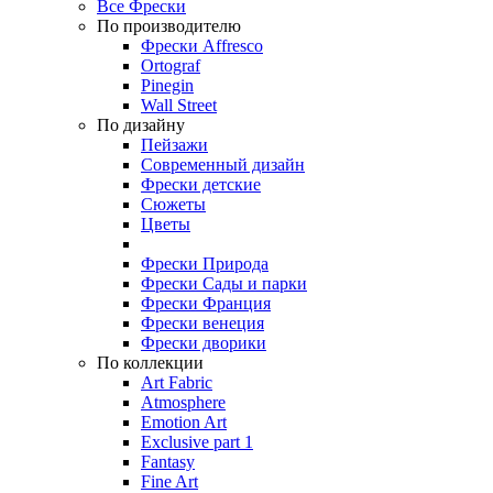
Все Фрески
По производителю
Фрески Affresco
Ortograf
Pinegin
Wall Street
По дизайну
Пейзажи
Современный дизайн
Фрески детские
Сюжеты
Цветы
Фрески Природа
Фрески Сады и парки
Фрески Франция
Фрески венеция
Фрески дворики
По коллекции
Art Fabric
Atmosphere
Emotion Art
Exclusive part 1
Fantasy
Fine Art