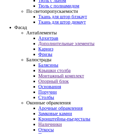
Тюль с льном
Тюль с полиамидом
По светопропускаемости
Ткань для штор блэкаут
Ткань для штор димаут
Фасад
Антаблементы
Архитрав
Дополнительные элементы
Карниз
Фризы
Балюстрады
Балясины
Крышки столба
Монтажный комплект
Опорный блок
Основания
Поручни
Столбы
Оконные обрамления
Арочные обрамления
Замковые камни
Кронштейны-пьедесталы
Наличники
Откосы