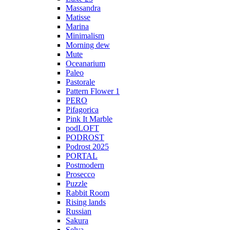
Massandra
Matisse
Marina
Minimalism
Morning dew
Mute
Oceanarium
Paleo
Pastorale
Pattern Flower 1
PERO
Pifagorica
Pink It Marble
podLOFT
PODROST
Podrost 2025
PORTAL
Postmodern
Prosecco
Puzzle
Rabbit Room
Rising lands
Russian
Sakura
Selva