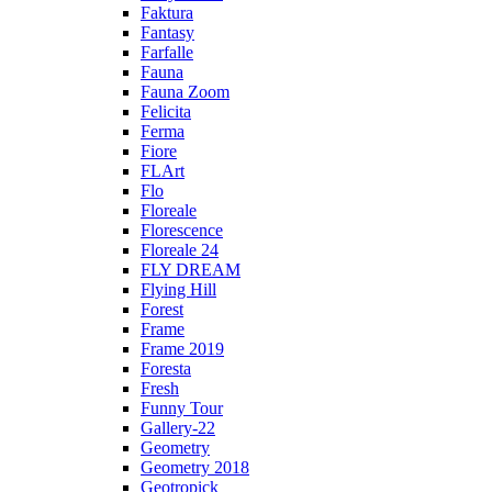
Faktura
Fantasy
Farfalle
Fauna
Fauna Zoom
Felicita
Ferma
Fiore
FLArt
Flo
Floreale
Florescence
Floreale 24
FLY DREAM
Flying Hill
Forest
Frame
Frame 2019
Foresta
Fresh
Funny Tour
Gallery-22
Geometry
Geometry 2018
Geotropick