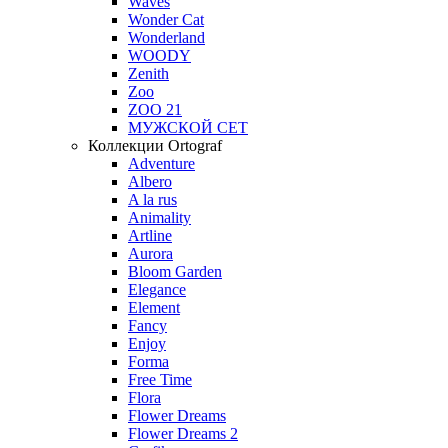
Waves
Wonder Cat
Wonderland
WOODY
Zenith
Zoo
ZOO 21
МУЖСКОЙ СЕТ
Коллекции Ortograf
Adventure
Albero
A la rus
Animality
Artline
Aurora
Bloom Garden
Elegance
Element
Fancy
Enjoy
Forma
Free Time
Flora
Flower Dreams
Flower Dreams 2