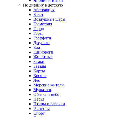
Япония и Китай
По дизайну в детскую
Абстракция
Балет
Воздушные шары
Геометрия
Город
Горы
Граффити
Джунгли
Еда
Единороги
Животные
Замки
Звезды
Карты
Космос
Лес
Морские жители
Мультики
Облака и небо
Перья
Птицы и бабочки
Растения
Спорт