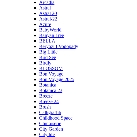
Arcadia
Astral
Astral 20
Astral-22
Azure
BabyWorld
Banyan Tree
BELLA
Beryozi I Vodopady
Big Little
Bird See
Birdly
BLOSSOM
Bon Voyage
Bon Voyage 2025
Botanica
Botanica 23
Breeze
Breeze 24
Brush
Calligraffiti
Childhood Space
Chinoiserie
City Garden
City life