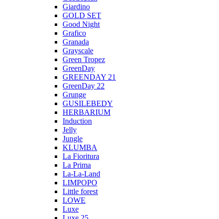
Giardino
GOLD SET
Good Night
Grafico
Granada
Grayscale
Green Tropez
GreenDay
GREENDAY 21
GreenDay 22
Grunge
GUSILEBEDY
HERBARIUM
Induction
Jelly
Jungle
KLUMBA
La Fioritura
La Prima
La-La-Land
LIMPOPO
Little forest
LOWE
Luxe
Luxe 25