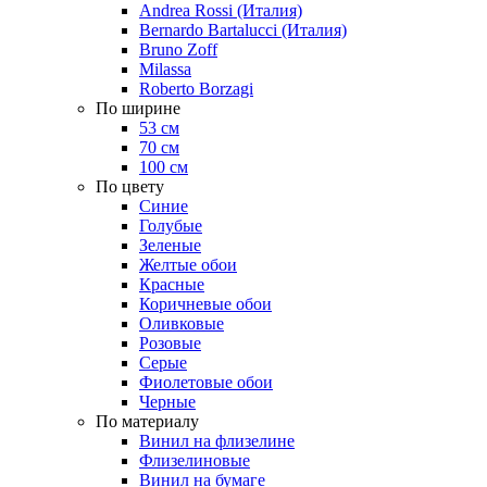
Andrea Rossi (Италия)
Bernardo Bartalucci (Италия)
Bruno Zoff
Milassa
Roberto Borzagi
По ширине
53 см
70 см
100 см
По цвету
Синие
Голубые
Зеленые
Желтые обои
Красные
Коричневые обои
Оливковые
Розовые
Серые
Фиолетовые обои
Черные
По материалу
Винил на флизелине
Флизелиновые
Винил на бумаге