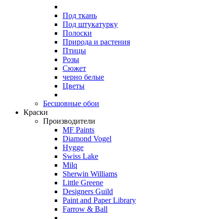
Под ткань
Под штукатурку
Полоски
Природа и растения
Птицы
Розы
Сюжет
черно белые
Цветы
Бесшовные обои
Краски
Производители
MF Paints
Diamond Vogel
Hygge
Swiss Lake
Milq
Sherwin Williams
Little Greene
Designers Guild
Paint and Paper Library
Farrow & Ball