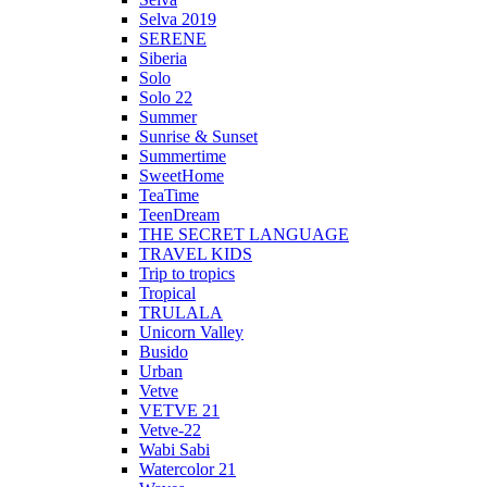
Selva 2019
SERENE
Siberia
Solo
Solo 22
Summer
Sunrise & Sunset
Summertime
SweetHome
TeaTime
TeenDream
THE SECRET LANGUAGE
TRAVEL KIDS
Trip to tropics
Tropical
TRULALA
Unicorn Valley
Busido
Urban
Vetve
VETVE 21
Vetve-22
Wabi Sabi
Watercolor 21