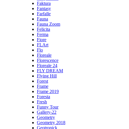
Faktura
Fantasy
Farfalle
Fauna
Fauna Zoom
Felicita
Ferma
Fiore
FLArt
Flo
Floreale
Florescence
Floreale 24
FLY DREAM
Flying Hill
Forest
Frame
Frame 2019
Foresta
Fresh
Funny Tour
Gallery-22
Geometry
Geometry 2018
Geotropick