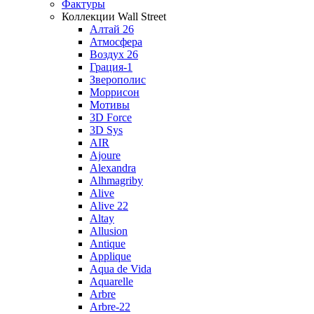
Фактуры
Коллекции Wall Street
Алтай 26
Атмосфера
Воздух 26
Грация-1
Зверополис
Моррисон
Мотивы
3D Force
3D Sys
AIR
Ajoure
Alexandra
Alhmagriby
Alive
Alive 22
Altay
Allusion
Antique
Applique
Aqua de Vida
Aquarelle
Arbre
Arbre-22