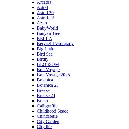
Arcadia
Astral
Astral 20
Astral-22
Azure
BabyWorld
Banyan Tree
BELLA
Beryozi I Vodopady
Big Little
Bird See
Birdly
BLOSSOM
Bon Voyage
Bon Voyage 2025
Botanica
Botanica 23
Breeze
Breeze 24
Brush
Calligraffiti
Childhood Space
Chinoiserie
City Garden
City life