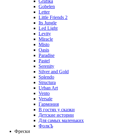
Grafika
Gobelen
Letter
Little Friends 2
Its Jungle
Led Light
Levity
Miracle
Misto
Oasis
Paradise
Pastel
Serenity
Silver and Gold
Splendo
Structura
Urban Art
Vento
Versale
Гармония
В гостях у сказки
Детские истории
Для самых маленьких
ФолкЪ
Фрески