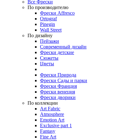
Все Фрески
По производителю
Фрески Affresco
Ortograf
Pinegin
Wall Street
По дизайну
Пейзажи
Современный дизайн
Фрески детские
Сюжеты
Цветы
Фрески Природа
Фрески Сады и парки
Фрески Франция
Фрески венеция
Фрески дворики
По коллекции
Art Fabric
Atmosphere
Emotion Art
Exclusive part 1
Fantasy
Fine Art