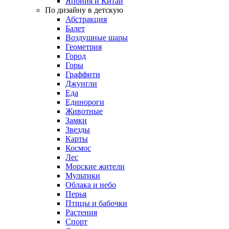
Япония и Китай
По дизайну в детскую
Абстракция
Балет
Воздушные шары
Геометрия
Город
Горы
Граффити
Джунгли
Еда
Единороги
Животные
Замки
Звезды
Карты
Космос
Лес
Морские жители
Мультики
Облака и небо
Перья
Птицы и бабочки
Растения
Спорт