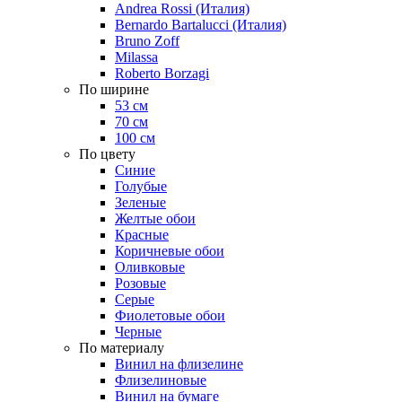
Andrea Rossi (Италия)
Bernardo Bartalucci (Италия)
Bruno Zoff
Milassa
Roberto Borzagi
По ширине
53 см
70 см
100 см
По цвету
Синие
Голубые
Зеленые
Желтые обои
Красные
Коричневые обои
Оливковые
Розовые
Серые
Фиолетовые обои
Черные
По материалу
Винил на флизелине
Флизелиновые
Винил на бумаге