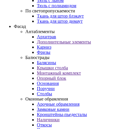
Тюль с льном
Тюль с полиамидом
По светопропускаемости
Ткань для штор блэкаут
Ткань для штор димаут
Фасад
Антаблементы
Архитрав
Дополнительные элементы
Карниз
Фризы
Балюстрады
Балясины
Крышки столба
Монтажный комплект
Опорный блок
Основания
Поручни
Столбы
Оконные обрамления
Арочные обрамления
Замковые камни
Кронштейны-пьедесталы
Наличники
Откосы