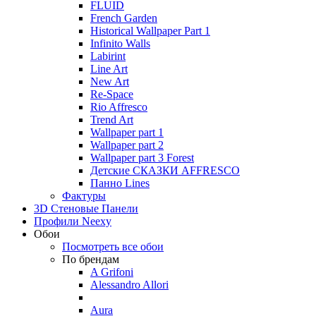
FLUID
French Garden
Historical Wallpaper Part 1
Infinito Walls
Labirint
Line Art
New Art
Re-Space
Rio Affresco
Trend Art
Wallpaper part 1
Wallpaper part 2
Wallpaper part 3 Forest
Детские СКАЗКИ AFFRESCO
Панно Lines
Фактуры
3D Стеновые Панели
Профили Neexy
Обои
Посмотреть все обои
По брендам
A Grifoni
Alessandro Allori
Aura