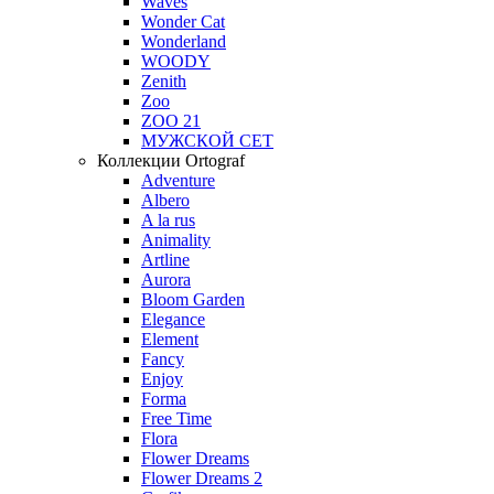
Waves
Wonder Cat
Wonderland
WOODY
Zenith
Zoo
ZOO 21
МУЖСКОЙ СЕТ
Коллекции Ortograf
Adventure
Albero
A la rus
Animality
Artline
Aurora
Bloom Garden
Elegance
Element
Fancy
Enjoy
Forma
Free Time
Flora
Flower Dreams
Flower Dreams 2