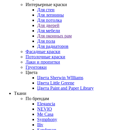
Интерьерные краски
Для стен
Для лепнины
Для потолка
Для дверей
Для мебели
Для оконных рам
Для пола
Для радиаторов
Фасадные краски
Потолочные краски
Лаки и пропитки
Грунтовки
Цвета
Цвета Sherwin WIlliams
Цвета Little Greene
Цвета Paint and Paper Library
Ткани
По брендам
Elegancia
NEVIO
Me Casa
Symphony
Iliv
Sanderson