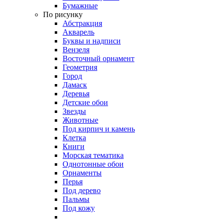
Бумажные
По рисунку
Абстракция
Акварель
Буквы и надписи
Вензеля
Восточный орнамент
Геометрия
Город
Дамаск
Деревья
Детские обои
Звезды
Животные
Под кирпич и камень
Клетка
Книги
Морская тематика
Однотонные обои
Орнаменты
Перья
Под дерево
Пальмы
Под кожу