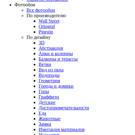
Фотообои
Все фотообои
По производителю
Wall Street
Ortograf
Pinegin
По дизайну
3D
Абстракция
Арки и колонны
Балконы и терассы
Ветви
Вид из окна
Водопады
Геометрия
Города и домики
Горы
Граффити
Детские
Достопримечательности
Еда
Животные
Замки
Имитация материалов
Искусство