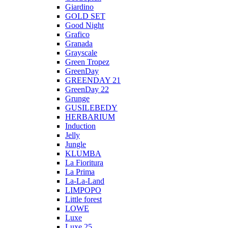
Giardino
GOLD SET
Good Night
Grafico
Granada
Grayscale
Green Tropez
GreenDay
GREENDAY 21
GreenDay 22
Grunge
GUSILEBEDY
HERBARIUM
Induction
Jelly
Jungle
KLUMBA
La Fioritura
La Prima
La-La-Land
LIMPOPO
Little forest
LOWE
Luxe
Luxe 25