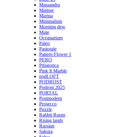
Massandra
Matisse
Marina
Minimalism
Morning dew
Mute
Oceanarium
Paleo
Pastorale
Pattern Flower 1
PERO
Pifagorica
Pink It Marble
podLOFT
PODROST
Podrost 2025
PORTAL
Postmodern
Prosecco
Puzzle
Rabbit Room
Rising lands
Russian
Sakura
Selva