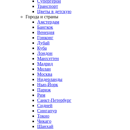
Супергерои
Транспорт
Цветы в детскую
Города и страны
Амстердам
Бангкок
Венеция
Гонконг
Дубай
Куба
Лондон
Манхэттен
Мадрид
Милан
Москва
Нидерланды
Нью-Йорк
Париж
Рим
Санкт-Петербург
Сидней
Сингапур
Токио
Чикаго
Шанхай