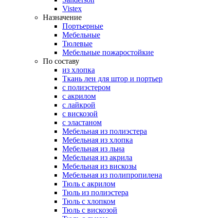
Vistex
Назначение
Портьерные
Мебельные
Тюлевые
Мебельные пожаростойкие
По составу
из хлопка
Ткань лен для штор и портьер
с полиэстером
с акрилом
с лайкрой
с вискозой
с эластаном
Мебельная из полиэстера
Мебельная из хлопка
Мебельная из льна
Мебельная из акрила
Мебельная из вискозы
Мебельная из полипропилена
Тюль с акрилом
Тюль из полиэстера
Тюль с хлопком
Тюль с вискозой