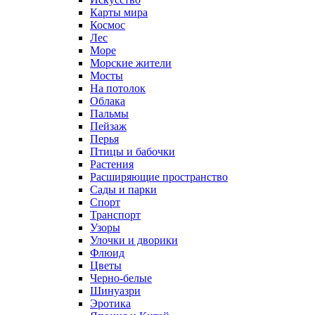
Карты мира
Космос
Лес
Море
Морские жители
Мосты
На потолок
Облака
Пальмы
Пейзаж
Перья
Птицы и бабочки
Растения
Расширяющие пространство
Сады и парки
Спорт
Транспорт
Узоры
Улочки и дворики
Флюид
Цветы
Черно-белые
Шинуазри
Эротика