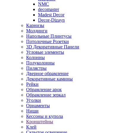
NMC
decomaster
Madest Decor
Decor-Dizayn
Карнизы
Молдинги
Напольные Плинтусы
Потолочные Розетки
3D Декоративные Панели
Угловые элементы
Колонны
Полуколонны
Пилястры
Дверное обрамление
Декоративные камины
Рейки
Обрамление арок
Обрамление зеркал
Уголки
Орнаменты
Ниши
Кессоны и купола
Кронштейны
Клей
Скрытое освещение