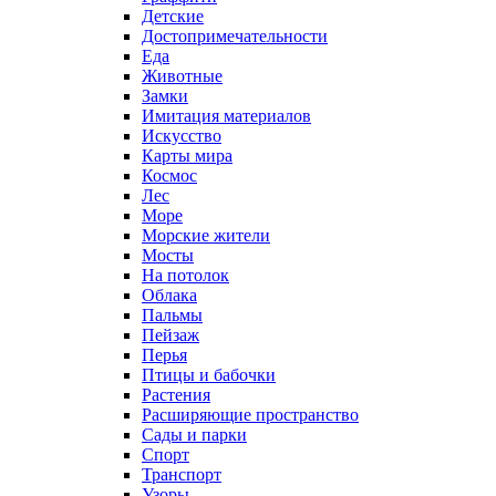
Детские
Достопримечательности
Еда
Животные
Замки
Имитация материалов
Искусство
Карты мира
Космос
Лес
Море
Морские жители
Мосты
На потолок
Облака
Пальмы
Пейзаж
Перья
Птицы и бабочки
Растения
Расширяющие пространство
Сады и парки
Спорт
Транспорт
Узоры