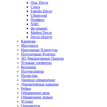
Orac Decor
Cosca
Fabello Decor
Ultrawood
Перфект
NMC
decomaster
Madest Decor
Decor-Dizayn
Карнизы
Молдинги
Напольные Плинтусы
Потолочные Розетки
3D Декоративные Панели
Угловые элементы
Колонны
Полуколонны
Пилястры
Дверное обрамление
Декоративные камины
Рейки
Обрамление арок
Обрамление зеркал
Уголки
Орнаменты