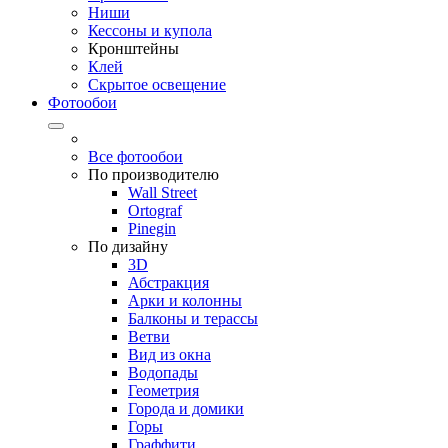
Ниши
Кессоны и купола
Кронштейны
Клей
Скрытое освещение
Фотообои
Все фотообои
По производителю
Wall Street
Ortograf
Pinegin
По дизайну
3D
Абстракция
Арки и колонны
Балконы и терассы
Ветви
Вид из окна
Водопады
Геометрия
Города и домики
Горы
Граффити