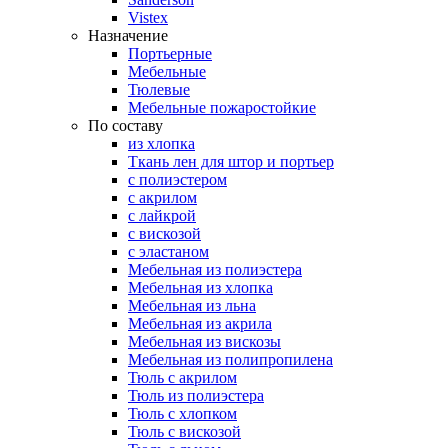
Vistex
Назначение
Портьерные
Мебельные
Тюлевые
Мебельные пожаростойкие
По составу
из хлопка
Ткань лен для штор и портьер
с полиэстером
с акрилом
с лайкрой
с вискозой
с эластаном
Мебельная из полиэстера
Мебельная из хлопка
Мебельная из льна
Мебельная из акрила
Мебельная из вискозы
Мебельная из полипропилена
Тюль с акрилом
Тюль из полиэстера
Тюль с хлопком
Тюль с вискозой