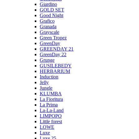
Giardino
GOLD SET
Good Night
Grafico
Granada
Grayscale
Green Tropez
GreenDay
GREENDAY 21
GreenDay 22
Grunge
GUSILEBEDY
HERBARIUM
Induction
Jelly
Jungle
KLUMBA
La Fioritura
La Prima
La-La-Land
LIMPOPO
Little forest
LOWE
Luxe
Luxe 25