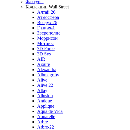
Фактуры
Коллекции Wall Street
Алтай 26
Атмосфера
Воздух 26
Грация-1
Зверополис
Моррисон
Мотивы
3D Force
3D Sys
AIR
Ajoure
Alexandra
Alhmagriby
Alive
Alive 22
Altay
Allusion
Antique
Applique
Aqua de Vida
Aquarelle
Arbre
Arbre-22