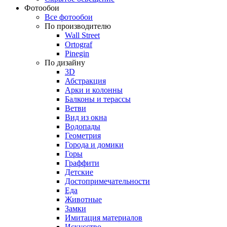
Фотообои
Все фотообои
По производителю
Wall Street
Ortograf
Pinegin
По дизайну
3D
Абстракция
Арки и колонны
Балконы и терассы
Ветви
Вид из окна
Водопады
Геометрия
Города и домики
Горы
Граффити
Детские
Достопримечательности
Еда
Животные
Замки
Имитация материалов
Искусство