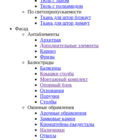
Тюль с льном
Тюль с полиамидом
По светопропускаемости
Ткань для штор блэкаут
Ткань для штор димаут
Фасад
Антаблементы
Архитрав
Дополнительные элементы
Карниз
Фризы
Балюстрады
Балясины
Крышки столба
Монтажный комплект
Опорный блок
Основания
Поручни
Столбы
Оконные обрамления
Арочные обрамления
Замковые камни
Кронштейны-пьедесталы
Наличники
Откосы