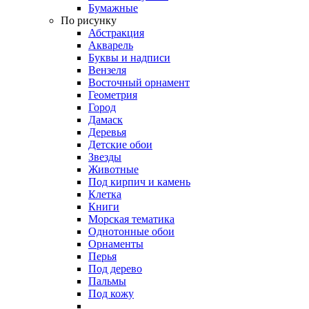
Бумажные
По рисунку
Абстракция
Акварель
Буквы и надписи
Вензеля
Восточный орнамент
Геометрия
Город
Дамаск
Деревья
Детские обои
Звезды
Животные
Под кирпич и камень
Клетка
Книги
Морская тематика
Однотонные обои
Орнаменты
Перья
Под дерево
Пальмы
Под кожу