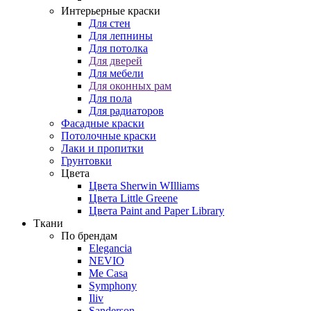
Интерьерные краски
Для стен
Для лепнины
Для потолка
Для дверей
Для мебели
Для оконных рам
Для пола
Для радиаторов
Фасадные краски
Потолочные краски
Лаки и пропитки
Грунтовки
Цвета
Цвета Sherwin WIlliams
Цвета Little Greene
Цвета Paint and Paper Library
Ткани
По брендам
Elegancia
NEVIO
Me Casa
Symphony
Iliv
Sanderson