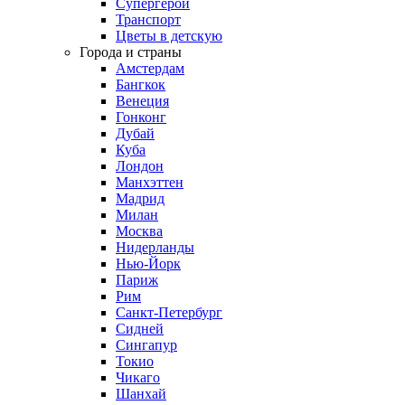
Супергерои
Транспорт
Цветы в детскую
Города и страны
Амстердам
Бангкок
Венеция
Гонконг
Дубай
Куба
Лондон
Манхэттен
Мадрид
Милан
Москва
Нидерланды
Нью-Йорк
Париж
Рим
Санкт-Петербург
Сидней
Сингапур
Токио
Чикаго
Шанхай