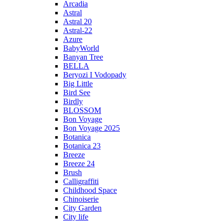
Arcadia
Astral
Astral 20
Astral-22
Azure
BabyWorld
Banyan Tree
BELLA
Beryozi I Vodopady
Big Little
Bird See
Birdly
BLOSSOM
Bon Voyage
Bon Voyage 2025
Botanica
Botanica 23
Breeze
Breeze 24
Brush
Calligraffiti
Childhood Space
Chinoiserie
City Garden
City life