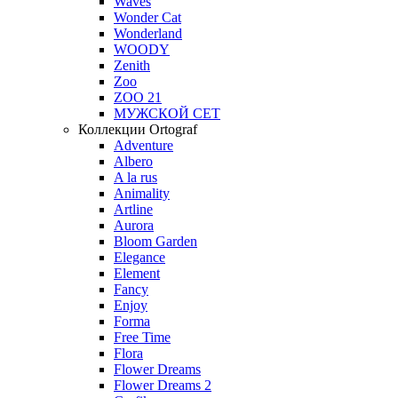
Waves
Wonder Cat
Wonderland
WOODY
Zenith
Zoo
ZOO 21
МУЖСКОЙ СЕТ
Коллекции Ortograf
Adventure
Albero
A la rus
Animality
Artline
Aurora
Bloom Garden
Elegance
Element
Fancy
Enjoy
Forma
Free Time
Flora
Flower Dreams
Flower Dreams 2