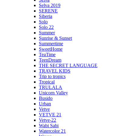
Selva 2019
SERENE
Siberia
Solo
Solo 22
Summer
Sunrise & Sunset
Summertime
SweetHome
TeaTime
TeenDream
THE SECRET LANGUAGE
TRAVEL KIDS
Trip to tropics
Tropical
TRULALA
Unicorn Valley
Busido
Urban
Vetve
VETVE 21
Vetve-22
Wabi Sabi
Watercolor 21