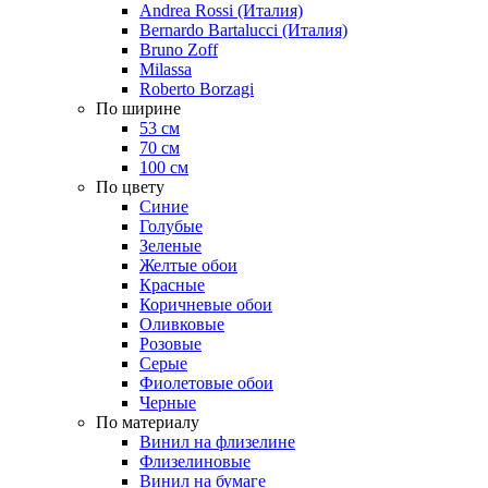
Andrea Rossi (Италия)
Bernardo Bartalucci (Италия)
Bruno Zoff
Milassa
Roberto Borzagi
По ширине
53 см
70 см
100 см
По цвету
Синие
Голубые
Зеленые
Желтые обои
Красные
Коричневые обои
Оливковые
Розовые
Серые
Фиолетовые обои
Черные
По материалу
Винил на флизелине
Флизелиновые
Винил на бумаге