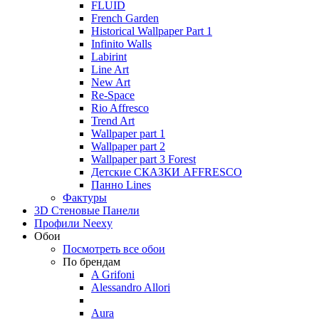
FLUID
French Garden
Historical Wallpaper Part 1
Infinito Walls
Labirint
Line Art
New Art
Re-Space
Rio Affresco
Trend Art
Wallpaper part 1
Wallpaper part 2
Wallpaper part 3 Forest
Детские СКАЗКИ AFFRESCO
Панно Lines
Фактуры
3D Стеновые Панели
Профили Neexy
Обои
Посмотреть все обои
По брендам
A Grifoni
Alessandro Allori
Aura