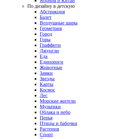
Япония и Китай
По дизайну в детскую
Абстракция
Балет
Воздушные шары
Геометрия
Город
Горы
Граффити
Джунгли
Еда
Единороги
Животные
Замки
Звезды
Карты
Космос
Лес
Морские жители
Мультики
Облака и небо
Перья
Птицы и бабочки
Растения
Спорт