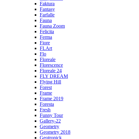
Faktura
Fantasy
Farfalle
Fauna
Fauna Zoom
Felicita
Ferma
Fiore
FLArt
Flo
Floreale
Florescence
Floreale 24
FLY DREAM
Flying Hill
Forest
Frame
Frame 2019
Foresta
Fresh
Funny Tour
Gallery-22
Geometry
Geometry 2018
Geotropick