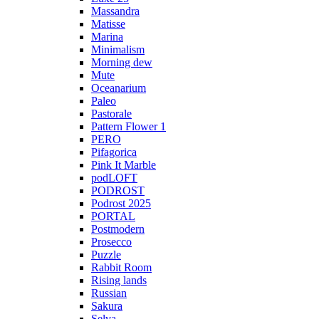
Massandra
Matisse
Marina
Minimalism
Morning dew
Mute
Oceanarium
Paleo
Pastorale
Pattern Flower 1
PERO
Pifagorica
Pink It Marble
podLOFT
PODROST
Podrost 2025
PORTAL
Postmodern
Prosecco
Puzzle
Rabbit Room
Rising lands
Russian
Sakura
Selva