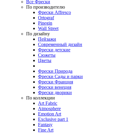
Все Фрески
По производителю
Фрески Affresco
Ortograf
Pinegin
Wall Street
По дизайну
Пейзажи
Современный дизайн
Фрески детские
Сюжеты
Цветы
Фрески Природа
Фрески Сады и парки
Фрески Франция
Фрески венеция
Фрески дворики
По коллекции
Art Fabric
Atmosphere
Emotion Art
Exclusive part 1
Fantasy
Fine Art