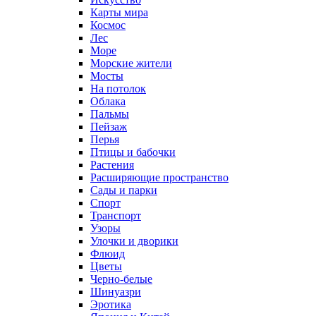
Карты мира
Космос
Лес
Море
Морские жители
Мосты
На потолок
Облака
Пальмы
Пейзаж
Перья
Птицы и бабочки
Растения
Расширяющие пространство
Сады и парки
Спорт
Транспорт
Узоры
Улочки и дворики
Флюид
Цветы
Черно-белые
Шинуазри
Эротика