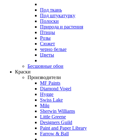
Под ткань
Под штукатурку
Полоски
Природа и растения
Птицы
Розы
Сюжет
черно белые
Цветы
Бесшовные обои
Краски
Производители
MF Paints
Diamond Vogel
Hygge
Swiss Lake
Milq
Sherwin Williams
Little Greene
Designers Guild
Paint and Paper Library
Farrow & Ball