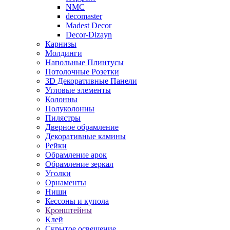
NMC
decomaster
Madest Decor
Decor-Dizayn
Карнизы
Молдинги
Напольные Плинтусы
Потолочные Розетки
3D Декоративные Панели
Угловые элементы
Колонны
Полуколонны
Пилястры
Дверное обрамление
Декоративные камины
Рейки
Обрамление арок
Обрамление зеркал
Уголки
Орнаменты
Ниши
Кессоны и купола
Кронштейны
Клей
Скрытое освещение