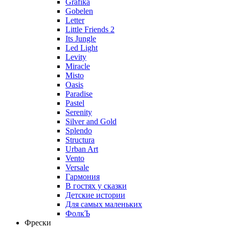
Grafika
Gobelen
Letter
Little Friends 2
Its Jungle
Led Light
Levity
Miracle
Misto
Oasis
Paradise
Pastel
Serenity
Silver and Gold
Splendo
Structura
Urban Art
Vento
Versale
Гармония
В гостях у сказки
Детские истории
Для самых маленьких
ФолкЪ
Фрески