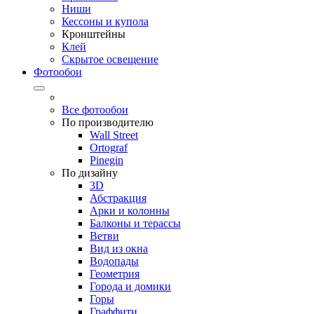
Ниши
Кессоны и купола
Кронштейны
Клей
Скрытое освещение
Фотообои
Все фотообои
По производителю
Wall Street
Ortograf
Pinegin
По дизайну
3D
Абстракция
Арки и колонны
Балконы и терассы
Ветви
Вид из окна
Водопады
Геометрия
Города и домики
Горы
Граффити