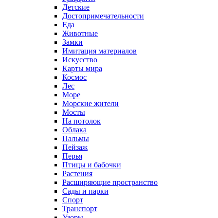
Детские
Достопримечательности
Еда
Животные
Замки
Имитация материалов
Искусство
Карты мира
Космос
Лес
Море
Морские жители
Мосты
На потолок
Облака
Пальмы
Пейзаж
Перья
Птицы и бабочки
Растения
Расширяющие пространство
Сады и парки
Спорт
Транспорт
Узоры