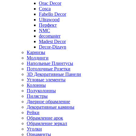
Orac Decor
Cosca
Fabello Decor
Ultrawood
Перфект
NMC
decomaster
Madest Decor
Decor-Dizayn
Карнизы
Молдинги
Напольные Плинтусы
Потолочные Розетки
3D Декоративные Панели
Угловые элементы
Колонны
Полуколонны
Пилястры
Дверное обрамление
Декоративные камины
Рейки
Обрамление арок
Обрамление зеркал
Уголки
Орнаменты