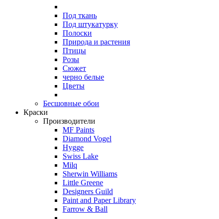
Под ткань
Под штукатурку
Полоски
Природа и растения
Птицы
Розы
Сюжет
черно белые
Цветы
Бесшовные обои
Краски
Производители
MF Paints
Diamond Vogel
Hygge
Swiss Lake
Milq
Sherwin Williams
Little Greene
Designers Guild
Paint and Paper Library
Farrow & Ball