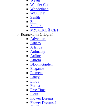
Waves
Wonder Cat
Wonderland
WOODY
Zenith
Zoo
ZOO 21
МУЖСКОЙ СЕТ
Коллекции Ortograf
Adventure
Albero
A la rus
Animality
Artline
Aurora
Bloom Garden
Elegance
Element
Fancy
Enjoy
Forma
Free Time
Flora
Flower Dreams
Flower Dreams 2