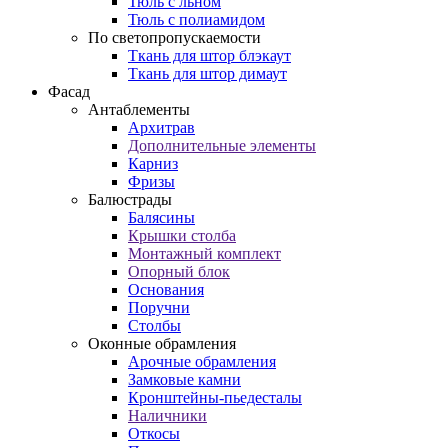
Тюль с льном
Тюль с полиамидом
По светопропускаемости
Ткань для штор блэкаут
Ткань для штор димаут
Фасад
Антаблементы
Архитрав
Дополнительные элементы
Карниз
Фризы
Балюстрады
Балясины
Крышки столба
Монтажный комплект
Опорный блок
Основания
Поручни
Столбы
Оконные обрамления
Арочные обрамления
Замковые камни
Кронштейны-пьедесталы
Наличники
Откосы