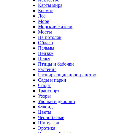
Карты мира
Космос
Лес
Море
Морские жители
Мосты
На потолок
Облака
Пальмы
Пейзаж
Перья
Птицы и бабочки
Растения
Расширяющие пространство
Сады и парки
Спорт
Транспорт
Узоры
Улочки и дворики
Флюид
Цветы
Черно-белые
Шинуазри
Эротика