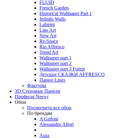
FLUID
French Garden
Historical Wallpaper Part 1
Infinito Walls
Labirint
Line Art
New Art
Re-Space
Rio Affresco
Trend Art
Wallpaper part 1
Wallpaper part 2
Wallpaper part 3 Forest
Детские СКАЗКИ AFFRESCO
Панно Lines
Фактуры
3D Стеновые Панели
Профили Neexy
Обои
Посмотреть все обои
По брендам
A Grifoni
Alessandro Allori
Aura