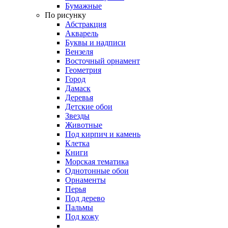
Бумажные
По рисунку
Абстракция
Акварель
Буквы и надписи
Вензеля
Восточный орнамент
Геометрия
Город
Дамаск
Деревья
Детские обои
Звезды
Животные
Под кирпич и камень
Клетка
Книги
Морская тематика
Однотонные обои
Орнаменты
Перья
Под дерево
Пальмы
Под кожу