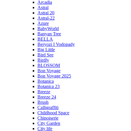
Arcadia
Astral
Astral 20
Astral-22
Azure
BabyWorld
Banyan Tree
BELLA
Beryozi I Vodopady
Big Little
Bird See
Birdly
BLOSSOM
Bon Voyage
Bon Voyage 2025
Botanica
Botanica 23
Breeze
Breeze 24
Brush
Calligraffiti
Childhood Space
Chinoiserie
City Garden
City life