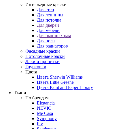
Интерьерные краски
Для стен
Для лепнины
Для потолка
Для дверей
Для мебели
Для оконных рам
Для пола
Для радиаторов
Фасадные краски
Потолочные краски
Лаки и пропитки
Грунтовки
Цвета
Цвета Sherwin WIlliams
Цвета Little Greene
Цвета Paint and Paper Library
Ткани
По брендам
Elegancia
NEVIO
Me Casa
Symphony
Iliv
Sanderson