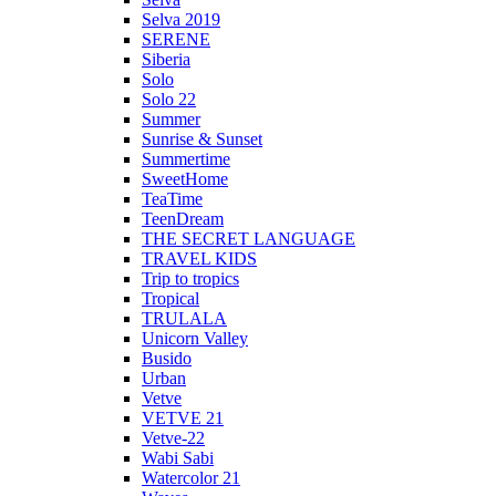
Selva 2019
SERENE
Siberia
Solo
Solo 22
Summer
Sunrise & Sunset
Summertime
SweetHome
TeaTime
TeenDream
THE SECRET LANGUAGE
TRAVEL KIDS
Trip to tropics
Tropical
TRULALA
Unicorn Valley
Busido
Urban
Vetve
VETVE 21
Vetve-22
Wabi Sabi
Watercolor 21