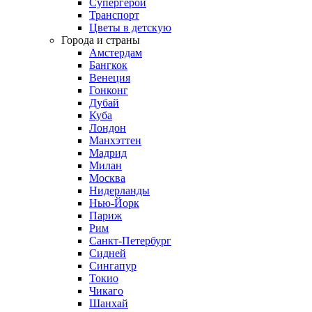
Супергерои
Транспорт
Цветы в детскую
Города и страны
Амстердам
Бангкок
Венеция
Гонконг
Дубай
Куба
Лондон
Манхэттен
Мадрид
Милан
Москва
Нидерланды
Нью-Йорк
Париж
Рим
Санкт-Петербург
Сидней
Сингапур
Токио
Чикаго
Шанхай