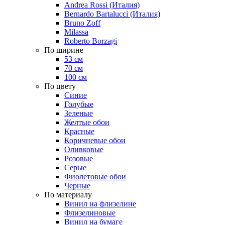
Andrea Rossi (Италия)
Bernardo Bartalucci (Италия)
Bruno Zoff
Milassa
Roberto Borzagi
По ширине
53 см
70 см
100 см
По цвету
Синие
Голубые
Зеленые
Желтые обои
Красные
Коричневые обои
Оливковые
Розовые
Серые
Фиолетовые обои
Черные
По материалу
Винил на флизелине
Флизелиновые
Винил на бумаге