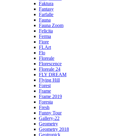
Faktura
Fantasy
Farfalle
Fauna
Fauna Zoom
Felicita
Ferma
Fiore
FLArt
Flo
Floreale
Florescence
Floreale 24
FLY DREAM
Flying Hill
Forest
Frame
Frame 2019
Foresta
Fresh
Funny Tour
Gallery-22
Geometry
Geometry 2018
Geotropick