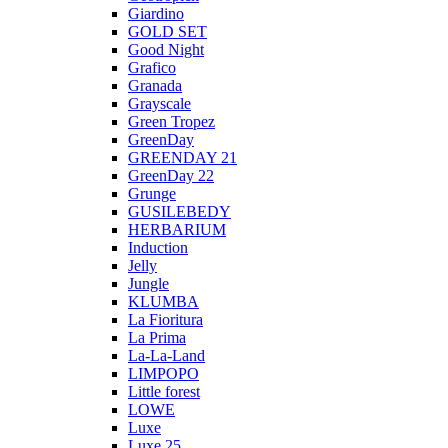
Giardino
GOLD SET
Good Night
Grafico
Granada
Grayscale
Green Tropez
GreenDay
GREENDAY 21
GreenDay 22
Grunge
GUSILEBEDY
HERBARIUM
Induction
Jelly
Jungle
KLUMBA
La Fioritura
La Prima
La-La-Land
LIMPOPO
Little forest
LOWE
Luxe
Luxe 25