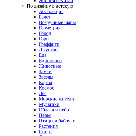
Япония и Китай
По дизайну в детскую
Абстракция
Балет
Воздушные шары
Геометрия
Город
Горы
Граффити
Джунгли
Еда
Единороги
Животные
Замки
Звезды
Карты
Космос
Лес
Морские жители
Мультики
Облака и небо
Перья
Птицы и бабочки
Растения
Спорт