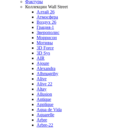
Фактуры
Коллекции Wall Street
Алтай 26
Атмосфера
Воздух 26
Грация-1
Зверополис
Моррисон
Мотивы
3D Force
3D Sys
AIR
Ajoure
Alexandra
Alhmagriby
Alive
Alive 22
Altay
Allusion
Antique
Applique
Aqua de Vida
Aquarelle
Arbre
Arbre-22