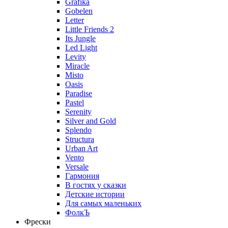
Grafika
Gobelen
Letter
Little Friends 2
Its Jungle
Led Light
Levity
Miracle
Misto
Oasis
Paradise
Pastel
Serenity
Silver and Gold
Splendo
Structura
Urban Art
Vento
Versale
Гармония
В гостях у сказки
Детские истории
Для самых маленьких
ФолкЪ
Фрески