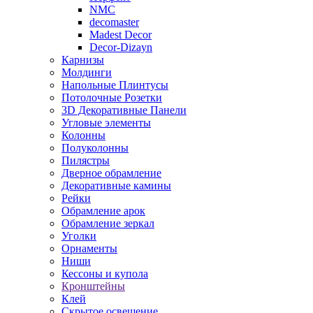
NMC
decomaster
Madest Decor
Decor-Dizayn
Карнизы
Молдинги
Напольные Плинтусы
Потолочные Розетки
3D Декоративные Панели
Угловые элементы
Колонны
Полуколонны
Пилястры
Дверное обрамление
Декоративные камины
Рейки
Обрамление арок
Обрамление зеркал
Уголки
Орнаменты
Ниши
Кессоны и купола
Кронштейны
Клей
Скрытое освещение