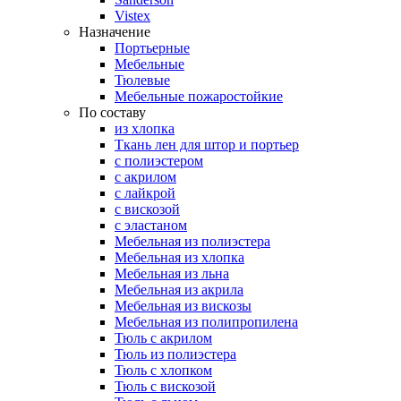
Vistex
Назначение
Портьерные
Мебельные
Тюлевые
Мебельные пожаростойкие
По составу
из хлопка
Ткань лен для штор и портьер
с полиэстером
с акрилом
с лайкрой
с вискозой
с эластаном
Мебельная из полиэстера
Мебельная из хлопка
Мебельная из льна
Мебельная из акрила
Мебельная из вискозы
Мебельная из полипропилена
Тюль с акрилом
Тюль из полиэстера
Тюль с хлопком
Тюль с вискозой