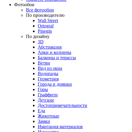
Фотообои
Все фотообои
По производителю
Wall Street
Ortograf
Pinegin
По дизайну
3D
Абстракция
Арки и колонны
Балконы и терассы
Ветви
Вид из окна
Водопады
Геометрия
Города и домики
Горы
Граффити
Детские
Достопримечательности
Еда
Животные
Замки
Имитация материалов
Искусство