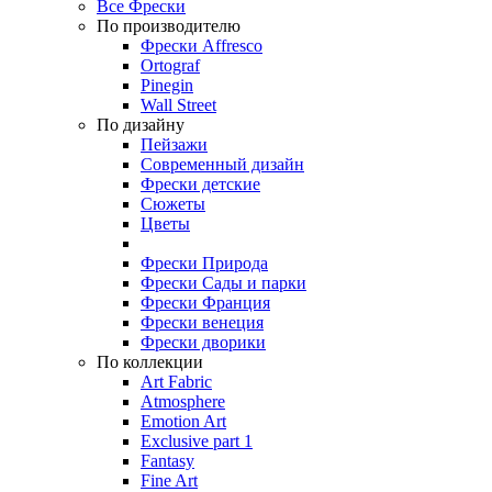
Все Фрески
По производителю
Фрески Affresco
Ortograf
Pinegin
Wall Street
По дизайну
Пейзажи
Современный дизайн
Фрески детские
Сюжеты
Цветы
Фрески Природа
Фрески Сады и парки
Фрески Франция
Фрески венеция
Фрески дворики
По коллекции
Art Fabric
Atmosphere
Emotion Art
Exclusive part 1
Fantasy
Fine Art