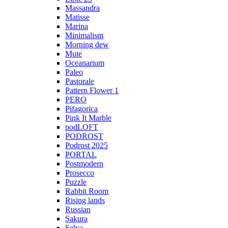
Massandra
Matisse
Marina
Minimalism
Morning dew
Mute
Oceanarium
Paleo
Pastorale
Pattern Flower 1
PERO
Pifagorica
Pink It Marble
podLOFT
PODROST
Podrost 2025
PORTAL
Postmodern
Prosecco
Puzzle
Rabbit Room
Rising lands
Russian
Sakura
Selva