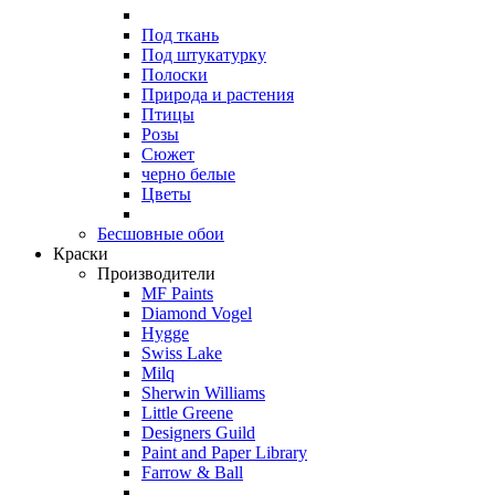
Под ткань
Под штукатурку
Полоски
Природа и растения
Птицы
Розы
Сюжет
черно белые
Цветы
Бесшовные обои
Краски
Производители
MF Paints
Diamond Vogel
Hygge
Swiss Lake
Milq
Sherwin Williams
Little Greene
Designers Guild
Paint and Paper Library
Farrow & Ball