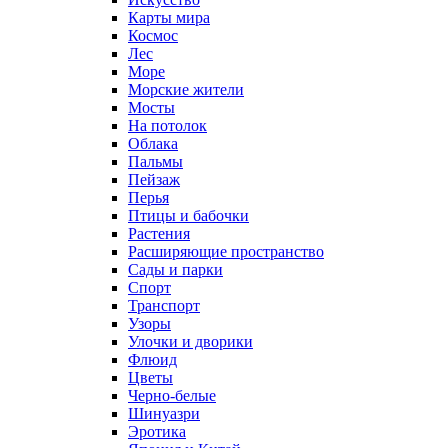
Карты мира
Космос
Лес
Море
Морские жители
Мосты
На потолок
Облака
Пальмы
Пейзаж
Перья
Птицы и бабочки
Растения
Расширяющие пространство
Сады и парки
Спорт
Транспорт
Узоры
Улочки и дворики
Флюид
Цветы
Черно-белые
Шинуазри
Эротика