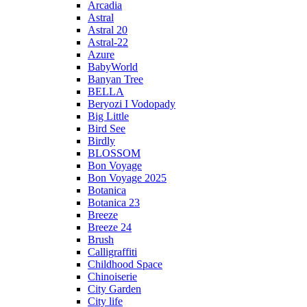
Arcadia
Astral
Astral 20
Astral-22
Azure
BabyWorld
Banyan Tree
BELLA
Beryozi I Vodopady
Big Little
Bird See
Birdly
BLOSSOM
Bon Voyage
Bon Voyage 2025
Botanica
Botanica 23
Breeze
Breeze 24
Brush
Calligraffiti
Childhood Space
Chinoiserie
City Garden
City life