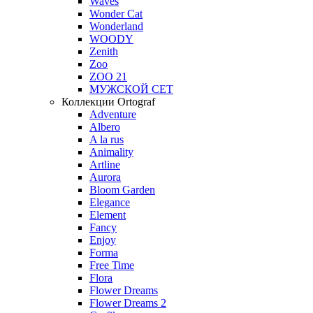
Waves
Wonder Cat
Wonderland
WOODY
Zenith
Zoo
ZOO 21
МУЖСКОЙ СЕТ
Коллекции Ortograf
Adventure
Albero
A la rus
Animality
Artline
Aurora
Bloom Garden
Elegance
Element
Fancy
Enjoy
Forma
Free Time
Flora
Flower Dreams
Flower Dreams 2