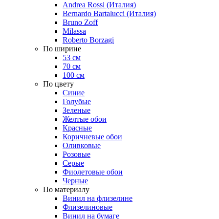
Andrea Rossi (Италия)
Bernardo Bartalucci (Италия)
Bruno Zoff
Milassa
Roberto Borzagi
По ширине
53 см
70 см
100 см
По цвету
Синие
Голубые
Зеленые
Желтые обои
Красные
Коричневые обои
Оливковые
Розовые
Серые
Фиолетовые обои
Черные
По материалу
Винил на флизелине
Флизелиновые
Винил на бумаге