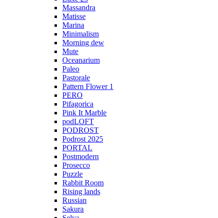
Massandra
Matisse
Marina
Minimalism
Morning dew
Mute
Oceanarium
Paleo
Pastorale
Pattern Flower 1
PERO
Pifagorica
Pink It Marble
podLOFT
PODROST
Podrost 2025
PORTAL
Postmodern
Prosecco
Puzzle
Rabbit Room
Rising lands
Russian
Sakura
Selva