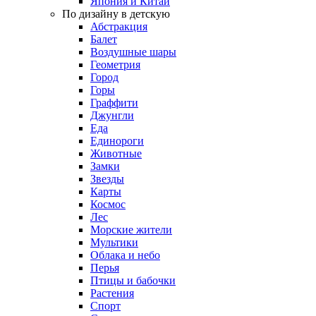
Япония и Китай
По дизайну в детскую
Абстракция
Балет
Воздушные шары
Геометрия
Город
Горы
Граффити
Джунгли
Еда
Единороги
Животные
Замки
Звезды
Карты
Космос
Лес
Морские жители
Мультики
Облака и небо
Перья
Птицы и бабочки
Растения
Спорт