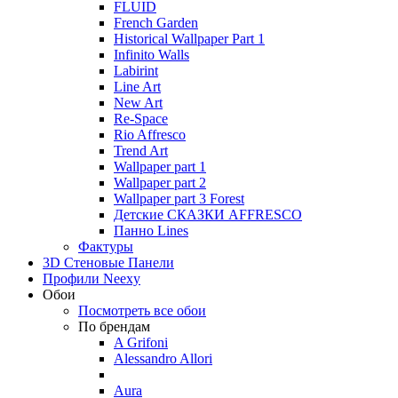
FLUID
French Garden
Historical Wallpaper Part 1
Infinito Walls
Labirint
Line Art
New Art
Re-Space
Rio Affresco
Trend Art
Wallpaper part 1
Wallpaper part 2
Wallpaper part 3 Forest
Детские СКАЗКИ AFFRESCO
Панно Lines
Фактуры
3D Стеновые Панели
Профили Neexy
Обои
Посмотреть все обои
По брендам
A Grifoni
Alessandro Allori
Aura