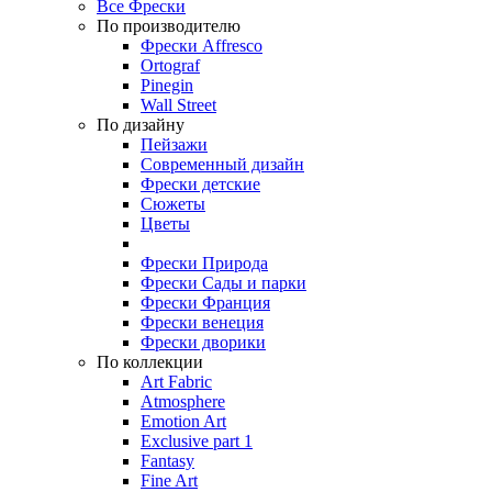
Все Фрески
По производителю
Фрески Affresco
Ortograf
Pinegin
Wall Street
По дизайну
Пейзажи
Современный дизайн
Фрески детские
Сюжеты
Цветы
Фрески Природа
Фрески Сады и парки
Фрески Франция
Фрески венеция
Фрески дворики
По коллекции
Art Fabric
Atmosphere
Emotion Art
Exclusive part 1
Fantasy
Fine Art