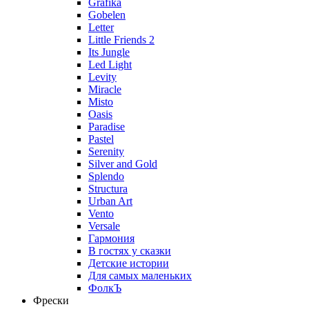
Grafika
Gobelen
Letter
Little Friends 2
Its Jungle
Led Light
Levity
Miracle
Misto
Oasis
Paradise
Pastel
Serenity
Silver and Gold
Splendo
Structura
Urban Art
Vento
Versale
Гармония
В гостях у сказки
Детские истории
Для самых маленьких
ФолкЪ
Фрески