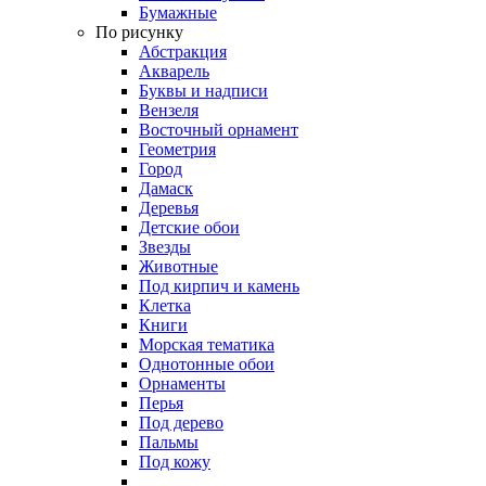
Бумажные
По рисунку
Абстракция
Акварель
Буквы и надписи
Вензеля
Восточный орнамент
Геометрия
Город
Дамаск
Деревья
Детские обои
Звезды
Животные
Под кирпич и камень
Клетка
Книги
Морская тематика
Однотонные обои
Орнаменты
Перья
Под дерево
Пальмы
Под кожу