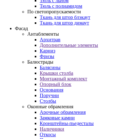
Тюль с льном
Тюль с полиамидом
По светопропускаемости
Ткань для штор блэкаут
Ткань для штор димаут
Фасад
Антаблементы
Архитрав
Дополнительные элементы
Карниз
Фризы
Балюстрады
Балясины
Крышки столба
Монтажный комплект
Опорный блок
Основания
Поручни
Столбы
Оконные обрамления
Арочные обрамления
Замковые камни
Кронштейны-пьедесталы
Наличники
Откосы