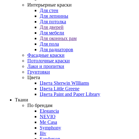
Интерьерные краски
Для стен
Для лепнины
Для потолка
Для дверей
Для мебели
Для оконных рам
Для пола
Для радиаторов
Фасадные краски
Потолочные краски
Лаки и пропитки
Грунтовки
Цвета
Цвета Sherwin WIlliams
Цвета Little Greene
Цвета Paint and Paper Library
Ткани
По брендам
Elegancia
NEVIO
Me Casa
Symphony
Iliv
Sanderson