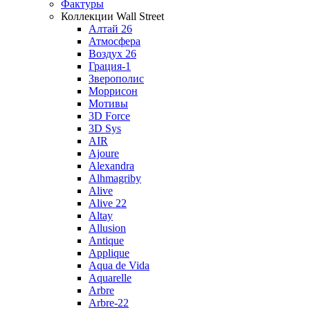
Фактуры
Коллекции Wall Street
Алтай 26
Атмосфера
Воздух 26
Грация-1
Зверополис
Моррисон
Мотивы
3D Force
3D Sys
AIR
Ajoure
Alexandra
Alhmagriby
Alive
Alive 22
Altay
Allusion
Antique
Applique
Aqua de Vida
Aquarelle
Arbre
Arbre-22