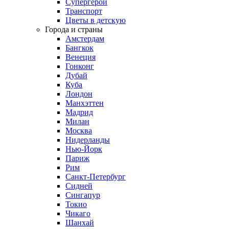
Супергерои
Транспорт
Цветы в детскую
Города и страны
Амстердам
Бангкок
Венеция
Гонконг
Дубай
Куба
Лондон
Манхэттен
Мадрид
Милан
Москва
Нидерланды
Нью-Йорк
Париж
Рим
Санкт-Петербург
Сидней
Сингапур
Токио
Чикаго
Шанхай