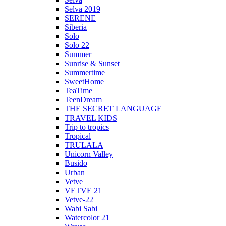
Selva 2019
SERENE
Siberia
Solo
Solo 22
Summer
Sunrise & Sunset
Summertime
SweetHome
TeaTime
TeenDream
THE SECRET LANGUAGE
TRAVEL KIDS
Trip to tropics
Tropical
TRULALA
Unicorn Valley
Busido
Urban
Vetve
VETVE 21
Vetve-22
Wabi Sabi
Watercolor 21