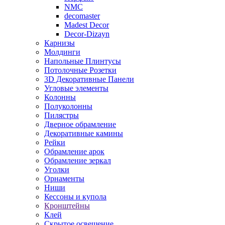
NMC
decomaster
Madest Decor
Decor-Dizayn
Карнизы
Молдинги
Напольные Плинтусы
Потолочные Розетки
3D Декоративные Панели
Угловые элементы
Колонны
Полуколонны
Пилястры
Дверное обрамление
Декоративные камины
Рейки
Обрамление арок
Обрамление зеркал
Уголки
Орнаменты
Ниши
Кессоны и купола
Кронштейны
Клей
Скрытое освещение