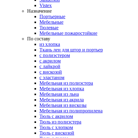
Vistex
Назначение
Портьерные
Мебельные
Тюлевые
Мебельные пожаростойкие
По составу
из хлопка
Ткань лен для штор и портьер
с полиэстером
с акрилом
с лайкрой
с вискозой
с эластаном
Мебельная из полиэстера
Мебельная из хлопка
Мебельная из льна
Мебельная из акрила
Мебельная из вискозы
Мебельная из полипропилена
Тюль с акрилом
Тюль из полиэстера
Тюль с хлопком
Тюль с вискозой