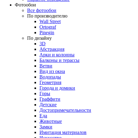
Фотообои
Все фотообои
По производителю
Wall Street
Ortograf
Pinegin
По дизайну
3D
Абстракция
Арки и колонны
Балконы и терассы
Ветви
Вид из окна
Водопады
Геометрия
Города и домики
Горы
Граффити
Детские
Достопримечательности
Еда
Животные
Замки
Имитация материалов
Искусство