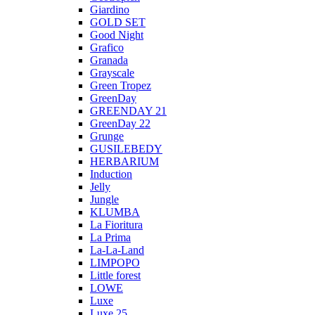
Giardino
GOLD SET
Good Night
Grafico
Granada
Grayscale
Green Tropez
GreenDay
GREENDAY 21
GreenDay 22
Grunge
GUSILEBEDY
HERBARIUM
Induction
Jelly
Jungle
KLUMBA
La Fioritura
La Prima
La-La-Land
LIMPOPO
Little forest
LOWE
Luxe
Luxe 25