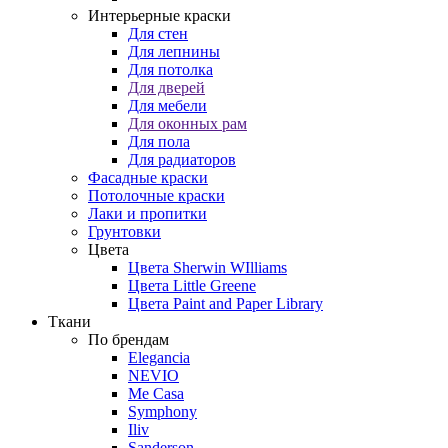
Интерьерные краски
Для стен
Для лепнины
Для потолка
Для дверей
Для мебели
Для оконных рам
Для пола
Для радиаторов
Фасадные краски
Потолочные краски
Лаки и пропитки
Грунтовки
Цвета
Цвета Sherwin WIlliams
Цвета Little Greene
Цвета Paint and Paper Library
Ткани
По брендам
Elegancia
NEVIO
Me Casa
Symphony
Iliv
Sanderson