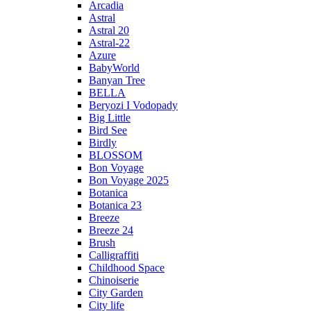
Arcadia
Astral
Astral 20
Astral-22
Azure
BabyWorld
Banyan Tree
BELLA
Beryozi I Vodopady
Big Little
Bird See
Birdly
BLOSSOM
Bon Voyage
Bon Voyage 2025
Botanica
Botanica 23
Breeze
Breeze 24
Brush
Calligraffiti
Childhood Space
Chinoiserie
City Garden
City life