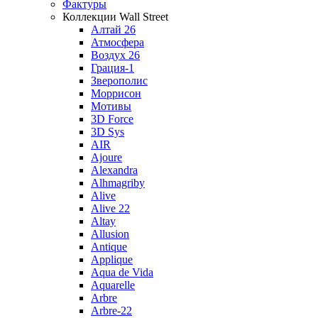
Фактуры
Коллекции Wall Street
Алтай 26
Атмосфера
Воздух 26
Грация-1
Зверополис
Моррисон
Мотивы
3D Force
3D Sys
AIR
Ajoure
Alexandra
Alhmagriby
Alive
Alive 22
Altay
Allusion
Antique
Applique
Aqua de Vida
Aquarelle
Arbre
Arbre-22