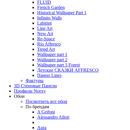
FLUID
French Garden
Historical Wallpaper Part 1
Infinito Walls
Labirint
Line Art
New Art
Re-Space
Rio Affresco
Trend Art
Wallpaper part 1
Wallpaper part 2
Wallpaper part 3 Forest
Детские СКАЗКИ AFFRESCO
Панно Lines
Фактуры
3D Стеновые Панели
Профили Neexy
Обои
Посмотреть все обои
По брендам
A Grifoni
Alessandro Allori
Aura