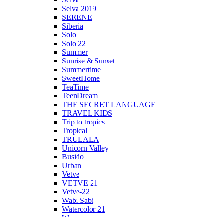
Selva 2019
SERENE
Siberia
Solo
Solo 22
Summer
Sunrise & Sunset
Summertime
SweetHome
TeaTime
TeenDream
THE SECRET LANGUAGE
TRAVEL KIDS
Trip to tropics
Tropical
TRULALA
Unicorn Valley
Busido
Urban
Vetve
VETVE 21
Vetve-22
Wabi Sabi
Watercolor 21