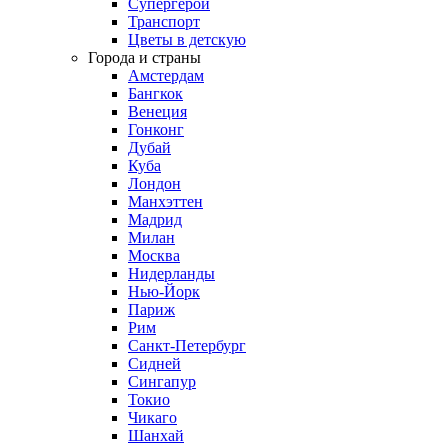
Супергерои
Транспорт
Цветы в детскую
Города и страны
Амстердам
Бангкок
Венеция
Гонконг
Дубай
Куба
Лондон
Манхэттен
Мадрид
Милан
Москва
Нидерланды
Нью-Йорк
Париж
Рим
Санкт-Петербург
Сидней
Сингапур
Токио
Чикаго
Шанхай