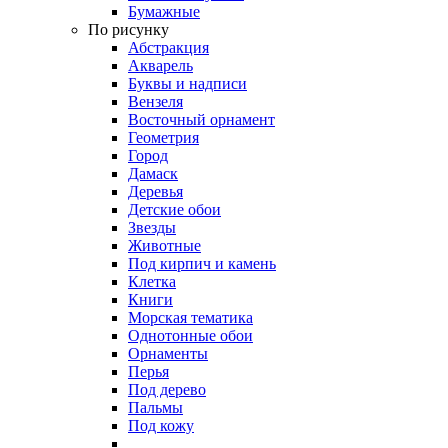
Бумажные
По рисунку
Абстракция
Акварель
Буквы и надписи
Вензеля
Восточный орнамент
Геометрия
Город
Дамаск
Деревья
Детские обои
Звезды
Животные
Под кирпич и камень
Клетка
Книги
Морская тематика
Однотонные обои
Орнаменты
Перья
Под дерево
Пальмы
Под кожу