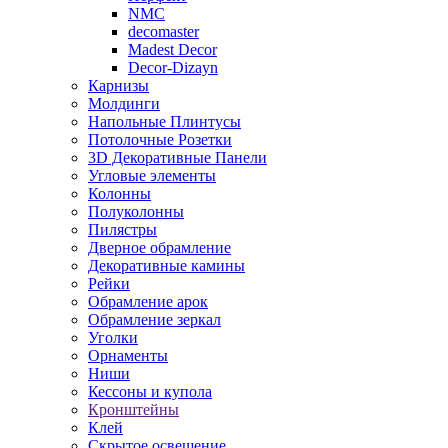
NMC
decomaster
Madest Decor
Decor-Dizayn
Карнизы
Молдинги
Напольные Плинтусы
Потолочные Розетки
3D Декоративные Панели
Угловые элементы
Колонны
Полуколонны
Пилястры
Дверное обрамление
Декоративные камины
Рейки
Обрамление арок
Обрамление зеркал
Уголки
Орнаменты
Ниши
Кессоны и купола
Кронштейны
Клей
Скрытое освещение