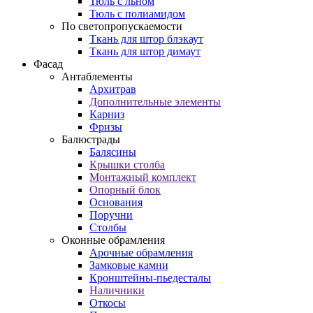
Тюль с льном
Тюль с полиамидом
По светопропускаемости
Ткань для штор блэкаут
Ткань для штор димаут
Фасад
Антаблементы
Архитрав
Дополнительные элементы
Карниз
Фризы
Балюстрады
Балясины
Крышки столба
Монтажный комплект
Опорный блок
Основания
Поручни
Столбы
Оконные обрамления
Арочные обрамления
Замковые камни
Кронштейны-пьедесталы
Наличники
Откосы