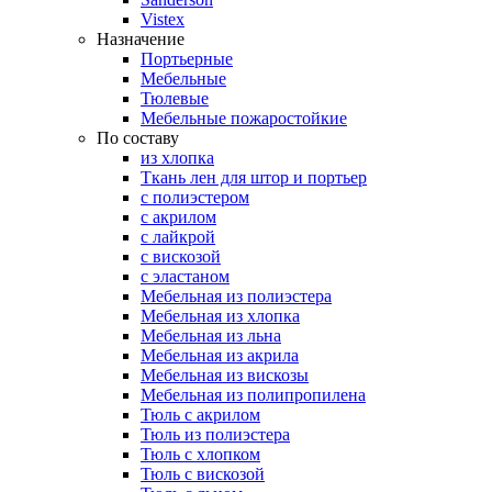
Vistex
Назначение
Портьерные
Мебельные
Тюлевые
Мебельные пожаростойкие
По составу
из хлопка
Ткань лен для штор и портьер
с полиэстером
с акрилом
с лайкрой
с вискозой
с эластаном
Мебельная из полиэстера
Мебельная из хлопка
Мебельная из льна
Мебельная из акрила
Мебельная из вискозы
Мебельная из полипропилена
Тюль с акрилом
Тюль из полиэстера
Тюль с хлопком
Тюль с вискозой