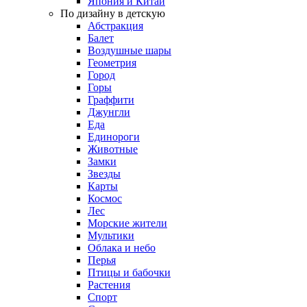
Япония и Китай
По дизайну в детскую
Абстракция
Балет
Воздушные шары
Геометрия
Город
Горы
Граффити
Джунгли
Еда
Единороги
Животные
Замки
Звезды
Карты
Космос
Лес
Морские жители
Мультики
Облака и небо
Перья
Птицы и бабочки
Растения
Спорт