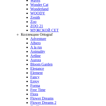
Waves
Wonder Cat
Wonderland
WOODY
Zenith
Zoo
ZOO 21
МУЖСКОЙ СЕТ
Коллекции Ortograf
Adventure
Albero
A la rus
Animality
Artline
Aurora
Bloom Garden
Elegance
Element
Fancy
Enjoy
Forma
Free Time
Flora
Flower Dreams
Flower Dreams 2