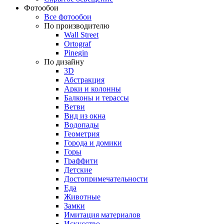
Фотообои
Все фотообои
По производителю
Wall Street
Ortograf
Pinegin
По дизайну
3D
Абстракция
Арки и колонны
Балконы и терассы
Ветви
Вид из окна
Водопады
Геометрия
Города и домики
Горы
Граффити
Детские
Достопримечательности
Еда
Животные
Замки
Имитация материалов
Искусство