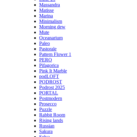
Massandra
Matisse
Marina
Minimalism
Morning dew
Mute
Oceanarium
Paleo
Pastorale
Pattern Flower 1
PERO
Pifagorica
Pink It Marble
podLOFT
PODROST
Podrost 2025
PORTAL
Postmodern
Prosecco
Puzzle
Rabbit Room
Rising lands
Russian
Sakura
Selva