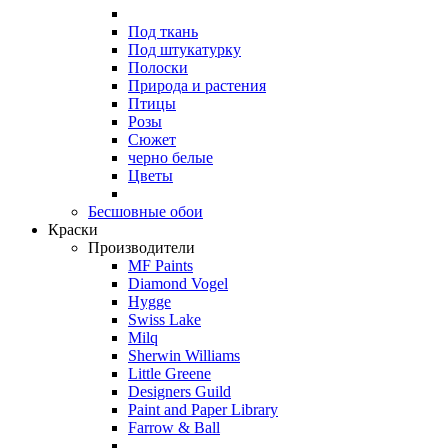
Под ткань
Под штукатурку
Полоски
Природа и растения
Птицы
Розы
Сюжет
черно белые
Цветы
Бесшовные обои
Краски
Производители
MF Paints
Diamond Vogel
Hygge
Swiss Lake
Milq
Sherwin Williams
Little Greene
Designers Guild
Paint and Paper Library
Farrow & Ball