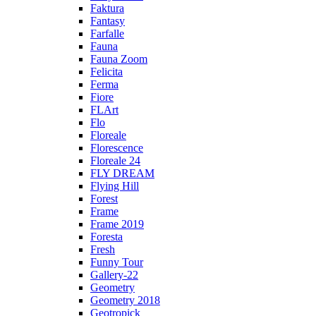
Faktura
Fantasy
Farfalle
Fauna
Fauna Zoom
Felicita
Ferma
Fiore
FLArt
Flo
Floreale
Florescence
Floreale 24
FLY DREAM
Flying Hill
Forest
Frame
Frame 2019
Foresta
Fresh
Funny Tour
Gallery-22
Geometry
Geometry 2018
Geotropick