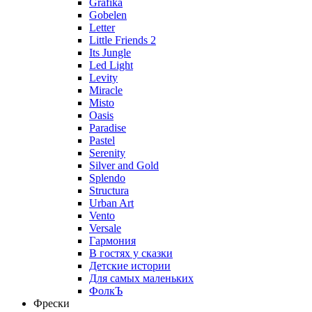
Grafika
Gobelen
Letter
Little Friends 2
Its Jungle
Led Light
Levity
Miracle
Misto
Oasis
Paradise
Pastel
Serenity
Silver and Gold
Splendo
Structura
Urban Art
Vento
Versale
Гармония
В гостях у сказки
Детские истории
Для самых маленьких
ФолкЪ
Фрески