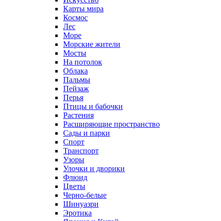
Карты мира
Космос
Лес
Море
Морские жители
Мосты
На потолок
Облака
Пальмы
Пейзаж
Перья
Птицы и бабочки
Растения
Расширяющие пространство
Сады и парки
Спорт
Транспорт
Узоры
Улочки и дворики
Флюид
Цветы
Черно-белые
Шинуазри
Эротика