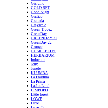
Giardino
GOLD SET
Good Night
Grafico
Granada
Grayscale
Green Tropez
GreenDay
GREENDAY 21
GreenDay 22
Grunge
GUSILEBEDY
HERBARIUM
Induction
Jelly
Jungle
KLUMBA
La Fioritura
La Prima
La-La-Land
LIMPOPO
Little forest
LOWE
Luxe
Luxe 25