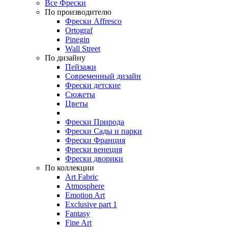
Все Фрески
По производителю
Фрески Affresco
Ortograf
Pinegin
Wall Street
По дизайну
Пейзажи
Современный дизайн
Фрески детские
Сюжеты
Цветы
Фрески Природа
Фрески Сады и парки
Фрески Франция
Фрески венеция
Фрески дворики
По коллекции
Art Fabric
Atmosphere
Emotion Art
Exclusive part 1
Fantasy
Fine Art