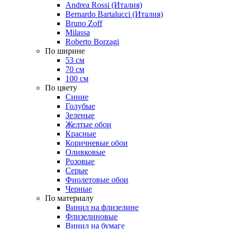
Andrea Rossi (Италия)
Bernardo Bartalucci (Италия)
Bruno Zoff
Milassa
Roberto Borzagi
По ширине
53 см
70 см
100 см
По цвету
Синие
Голубые
Зеленые
Желтые обои
Красные
Коричневые обои
Оливковые
Розовые
Серые
Фиолетовые обои
Черные
По материалу
Винил на флизелине
Флизелиновые
Винил на бумаге