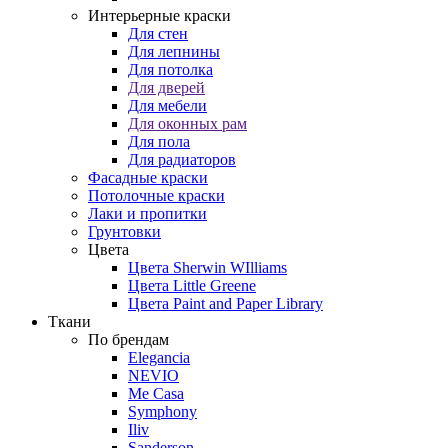
Интерьерные краски
Для стен
Для лепнины
Для потолка
Для дверей
Для мебели
Для оконных рам
Для пола
Для радиаторов
Фасадные краски
Потолочные краски
Лаки и пропитки
Грунтовки
Цвета
Цвета Sherwin WIlliams
Цвета Little Greene
Цвета Paint and Paper Library
Ткани
По брендам
Elegancia
NEVIO
Me Casa
Symphony
Iliv
Sanderson