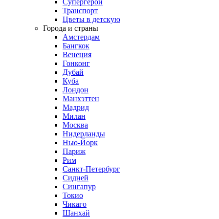
Супергерои
Транспорт
Цветы в детскую
Города и страны
Амстердам
Бангкок
Венеция
Гонконг
Дубай
Куба
Лондон
Манхэттен
Мадрид
Милан
Москва
Нидерланды
Нью-Йорк
Париж
Рим
Санкт-Петербург
Сидней
Сингапур
Токио
Чикаго
Шанхай