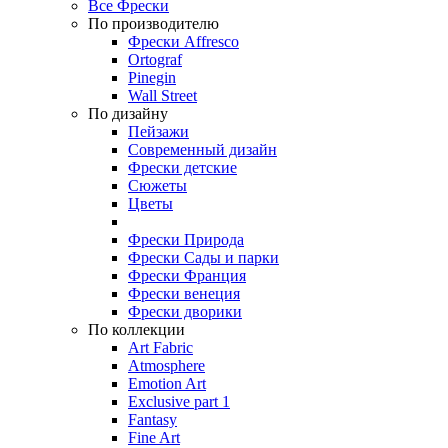
Все Фрески
По производителю
Фрески Affresco
Ortograf
Pinegin
Wall Street
По дизайну
Пейзажи
Современный дизайн
Фрески детские
Сюжеты
Цветы
Фрески Природа
Фрески Сады и парки
Фрески Франция
Фрески венеция
Фрески дворики
По коллекции
Art Fabric
Atmosphere
Emotion Art
Exclusive part 1
Fantasy
Fine Art