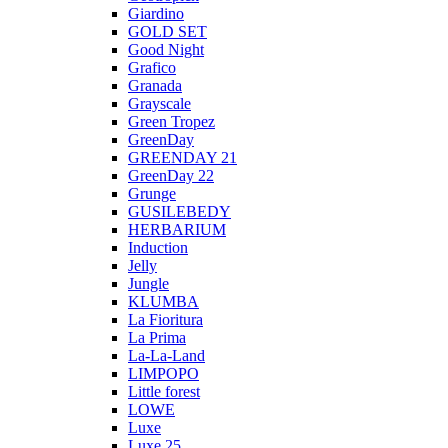
Giardino
GOLD SET
Good Night
Grafico
Granada
Grayscale
Green Tropez
GreenDay
GREENDAY 21
GreenDay 22
Grunge
GUSILEBEDY
HERBARIUM
Induction
Jelly
Jungle
KLUMBA
La Fioritura
La Prima
La-La-Land
LIMPOPO
Little forest
LOWE
Luxe
Luxe 25