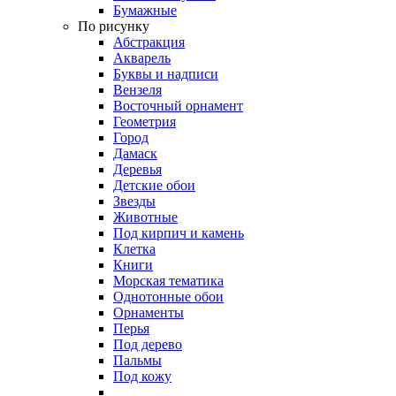
Бумажные
По рисунку
Абстракция
Акварель
Буквы и надписи
Вензеля
Восточный орнамент
Геометрия
Город
Дамаск
Деревья
Детские обои
Звезды
Животные
Под кирпич и камень
Клетка
Книги
Морская тематика
Однотонные обои
Орнаменты
Перья
Под дерево
Пальмы
Под кожу