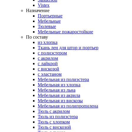
Vistex
Назначение
Портьерные
Мебельные
Тюлевые
Мебельные пожаростойкие
По составу
из хлопка
Ткань лен для штор и портьер
с полиэстером
с акрилом
с лайкрой
с вискозой
с эластаном
Мебельная из полиэстера
Мебельная из хлопка
Мебельная из льна
Мебельная из акрила
Мебельная из вискозы
Мебельная из полипропилена
Тюль с акрилом
Тюль из полиэстера
Тюль с хлопком
Тюль с вискозой