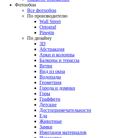
Фотообои
Все фотообои
По производителю
Wall Street
Ortograf
Pinegin
По дизайну
3D
Абстракция
Арки и колонны
Балконы и терассы
Ветви
Вид из окна
Водопады
Геометрия
Города и домики
Горы
Граффити
Детские
Достопримечательности
Еда
Животные
Замки
Имитация материалов
Искусство