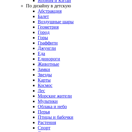
Япония и Китай
По дизайну в детскую
Абстракция
Балет
Воздушные шары
Геометрия
Город
Горы
Граффити
Джунгли
Еда
Единороги
Животные
Замки
Звезды
Карты
Космос
Лес
Морские жители
Мультики
Облака и небо
Перья
Птицы и бабочки
Растения
Спорт