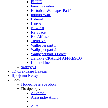
FLUID
French Garden
Historical Wallpaper Part 1
Infinito Walls
Labirint
Line Art
New Art
Re-Space
Rio Affresco
Trend Art
Wallpaper part 1
Wallpaper part 2
Wallpaper part 3 Forest
Детские СКАЗКИ AFFRESCO
Панно Lines
Фактуры
3D Стеновые Панели
Профили Neexy
Обои
Посмотреть все обои
По брендам
A Grifoni
Alessandro Allori
Aura