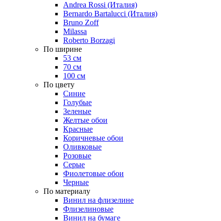
Andrea Rossi (Италия)
Bernardo Bartalucci (Италия)
Bruno Zoff
Milassa
Roberto Borzagi
По ширине
53 см
70 см
100 см
По цвету
Синие
Голубые
Зеленые
Желтые обои
Красные
Коричневые обои
Оливковые
Розовые
Серые
Фиолетовые обои
Черные
По материалу
Винил на флизелине
Флизелиновые
Винил на бумаге