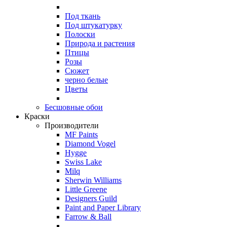
Под ткань
Под штукатурку
Полоски
Природа и растения
Птицы
Розы
Сюжет
черно белые
Цветы
Бесшовные обои
Краски
Производители
MF Paints
Diamond Vogel
Hygge
Swiss Lake
Milq
Sherwin Williams
Little Greene
Designers Guild
Paint and Paper Library
Farrow & Ball