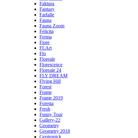
Faktura
Fantasy
Farfalle
Fauna
Fauna Zoom
Felicita
Ferma
Fiore
FLArt
Flo
Floreale
Florescence
Floreale 24
FLY DREAM
Flying Hill
Forest
Frame
Frame 2019
Foresta
Fresh
Funny Tour
Gallery-22
Geometry
Geometry 2018
Geotropick