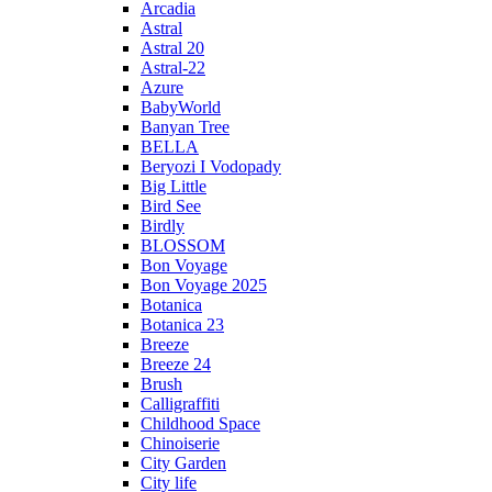
Arcadia
Astral
Astral 20
Astral-22
Azure
BabyWorld
Banyan Tree
BELLA
Beryozi I Vodopady
Big Little
Bird See
Birdly
BLOSSOM
Bon Voyage
Bon Voyage 2025
Botanica
Botanica 23
Breeze
Breeze 24
Brush
Calligraffiti
Childhood Space
Chinoiserie
City Garden
City life