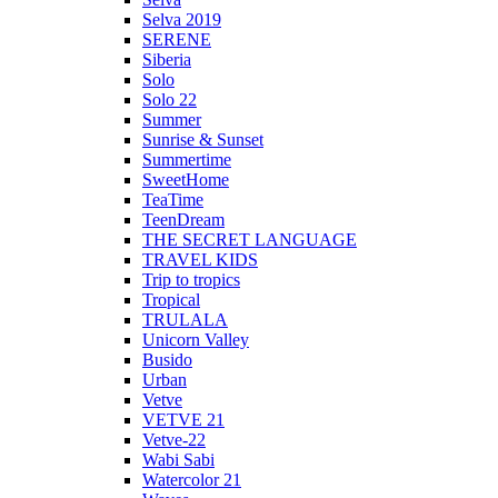
Selva 2019
SERENE
Siberia
Solo
Solo 22
Summer
Sunrise & Sunset
Summertime
SweetHome
TeaTime
TeenDream
THE SECRET LANGUAGE
TRAVEL KIDS
Trip to tropics
Tropical
TRULALA
Unicorn Valley
Busido
Urban
Vetve
VETVE 21
Vetve-22
Wabi Sabi
Watercolor 21