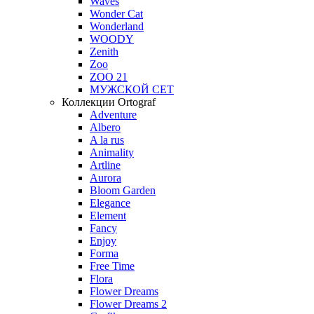
Waves
Wonder Cat
Wonderland
WOODY
Zenith
Zoo
ZOO 21
МУЖСКОЙ СЕТ
Коллекции Ortograf
Adventure
Albero
A la rus
Animality
Artline
Aurora
Bloom Garden
Elegance
Element
Fancy
Enjoy
Forma
Free Time
Flora
Flower Dreams
Flower Dreams 2