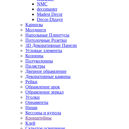
NMC
decomaster
Madest Decor
Decor-Dizayn
Карнизы
Молдинги
Напольные Плинтусы
Потолочные Розетки
3D Декоративные Панели
Угловые элементы
Колонны
Полуколонны
Пилястры
Дверное обрамление
Декоративные камины
Рейки
Обрамление арок
Обрамление зеркал
Уголки
Орнаменты
Ниши
Кессоны и купола
Кронштейны
Клей
Скрытое освещение