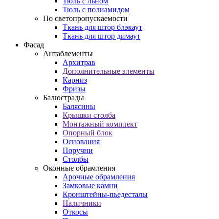
Тюль с льном
Тюль с полиамидом
По светопропускаемости
Ткань для штор блэкаут
Ткань для штор димаут
Фасад
Антаблементы
Архитрав
Дополнительные элементы
Карниз
Фризы
Балюстрады
Балясины
Крышки столба
Монтажный комплект
Опорный блок
Основания
Поручни
Столбы
Оконные обрамления
Арочные обрамления
Замковые камни
Кронштейны-пьедесталы
Наличники
Откосы