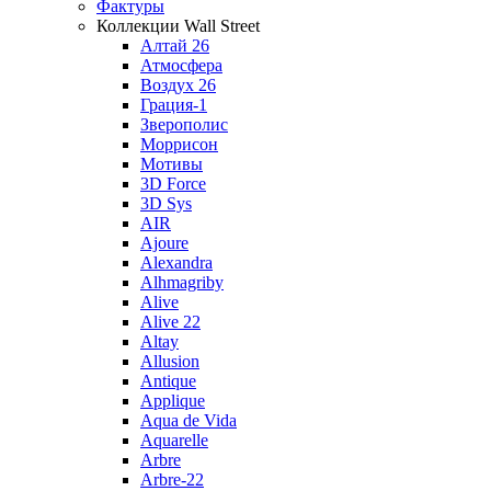
Фактуры
Коллекции Wall Street
Алтай 26
Атмосфера
Воздух 26
Грация-1
Зверополис
Моррисон
Мотивы
3D Force
3D Sys
AIR
Ajoure
Alexandra
Alhmagriby
Alive
Alive 22
Altay
Allusion
Antique
Applique
Aqua de Vida
Aquarelle
Arbre
Arbre-22