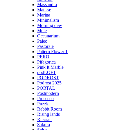
Massandra
Matisse
Marina
Minimalism
Morning dew
Mute
Oceanarium
Paleo
Pastorale
Pattern Flower 1
PERO
Pifagorica
Pink It Marble
podLOFT
PODROST
Podrost 2025
PORTAL
Postmodern
Prosecco
Puzzle
Rabbit Room
Rising lands
Russian
Sakura
Selva