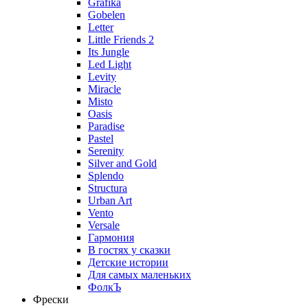
Grafika
Gobelen
Letter
Little Friends 2
Its Jungle
Led Light
Levity
Miracle
Misto
Oasis
Paradise
Pastel
Serenity
Silver and Gold
Splendo
Structura
Urban Art
Vento
Versale
Гармония
В гостях у сказки
Детские истории
Для самых маленьких
ФолкЪ
Фрески