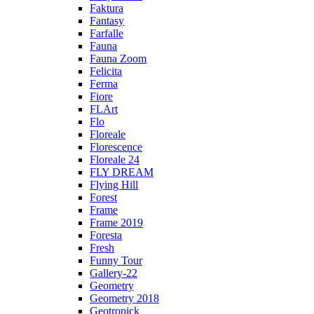
Faktura
Fantasy
Farfalle
Fauna
Fauna Zoom
Felicita
Ferma
Fiore
FLArt
Flo
Floreale
Florescence
Floreale 24
FLY DREAM
Flying Hill
Forest
Frame
Frame 2019
Foresta
Fresh
Funny Tour
Gallery-22
Geometry
Geometry 2018
Geotropick