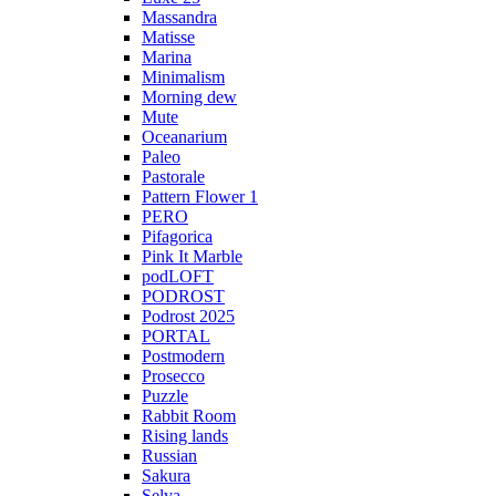
Massandra
Matisse
Marina
Minimalism
Morning dew
Mute
Oceanarium
Paleo
Pastorale
Pattern Flower 1
PERO
Pifagorica
Pink It Marble
podLOFT
PODROST
Podrost 2025
PORTAL
Postmodern
Prosecco
Puzzle
Rabbit Room
Rising lands
Russian
Sakura
Selva