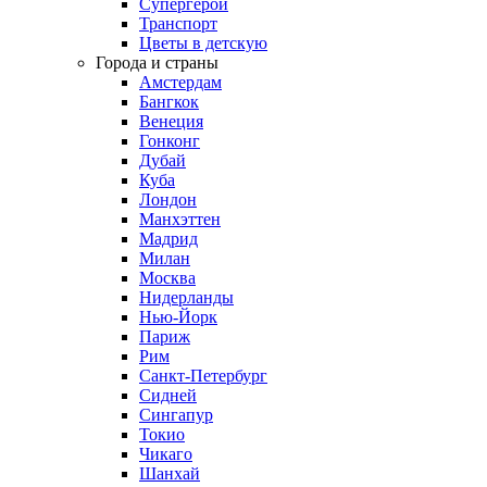
Супергерои
Транспорт
Цветы в детскую
Города и страны
Амстердам
Бангкок
Венеция
Гонконг
Дубай
Куба
Лондон
Манхэттен
Мадрид
Милан
Москва
Нидерланды
Нью-Йорк
Париж
Рим
Санкт-Петербург
Сидней
Сингапур
Токио
Чикаго
Шанхай