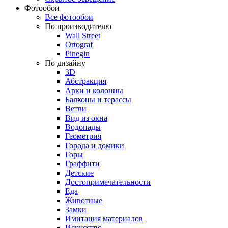
Фотообои
Все фотообои
По производителю
Wall Street
Ortograf
Pinegin
По дизайну
3D
Абстракция
Арки и колонны
Балконы и терассы
Ветви
Вид из окна
Водопады
Геометрия
Города и домики
Горы
Граффити
Детские
Достопримечательности
Еда
Животные
Замки
Имитация материалов
Искусство