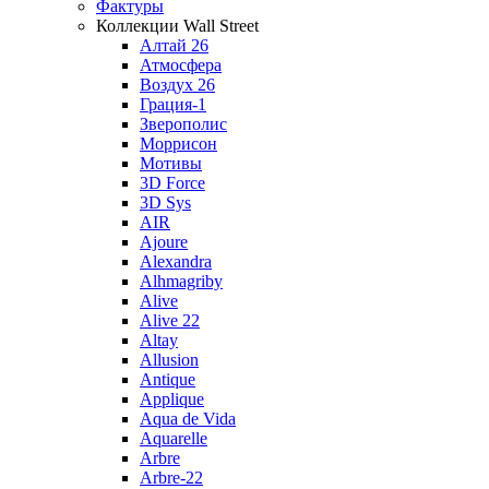
Фактуры
Коллекции Wall Street
Алтай 26
Атмосфера
Воздух 26
Грация-1
Зверополис
Моррисон
Мотивы
3D Force
3D Sys
AIR
Ajoure
Alexandra
Alhmagriby
Alive
Alive 22
Altay
Allusion
Antique
Applique
Aqua de Vida
Aquarelle
Arbre
Arbre-22