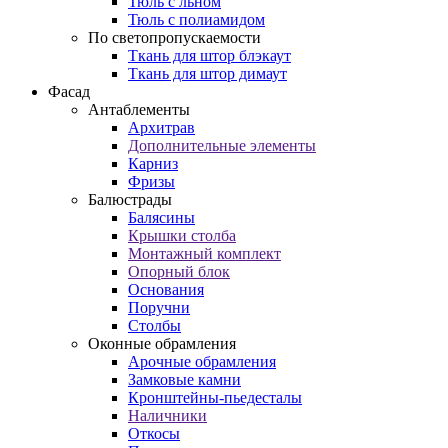
Тюль с льном
Тюль с полиамидом
По светопропускаемости
Ткань для штор блэкаут
Ткань для штор димаут
Фасад
Антаблементы
Архитрав
Дополнительные элементы
Карниз
Фризы
Балюстрады
Балясины
Крышки столба
Монтажный комплект
Опорный блок
Основания
Поручни
Столбы
Оконные обрамления
Арочные обрамления
Замковые камни
Кронштейны-пьедесталы
Наличники
Откосы