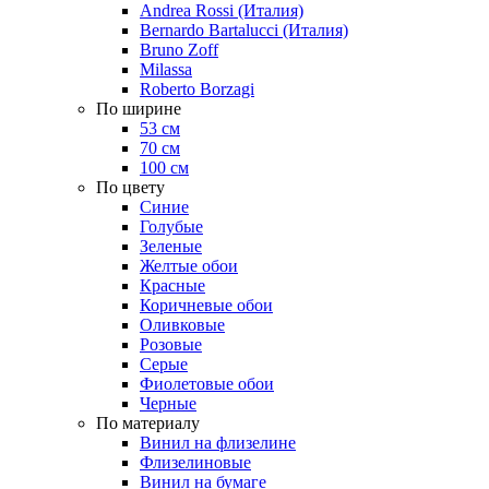
Andrea Rossi (Италия)
Bernardo Bartalucci (Италия)
Bruno Zoff
Milassa
Roberto Borzagi
По ширине
53 см
70 см
100 см
По цвету
Синие
Голубые
Зеленые
Желтые обои
Красные
Коричневые обои
Оливковые
Розовые
Серые
Фиолетовые обои
Черные
По материалу
Винил на флизелине
Флизелиновые
Винил на бумаге