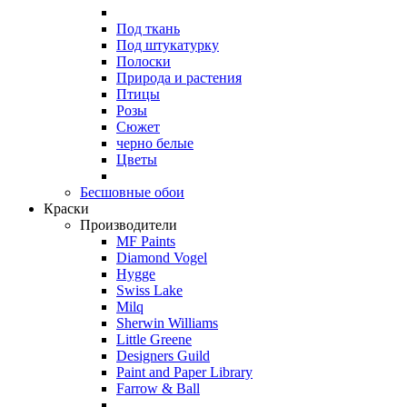
Под ткань
Под штукатурку
Полоски
Природа и растения
Птицы
Розы
Сюжет
черно белые
Цветы
Бесшовные обои
Краски
Производители
MF Paints
Diamond Vogel
Hygge
Swiss Lake
Milq
Sherwin Williams
Little Greene
Designers Guild
Paint and Paper Library
Farrow & Ball