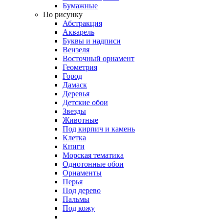
Бумажные
По рисунку
Абстракция
Акварель
Буквы и надписи
Вензеля
Восточный орнамент
Геометрия
Город
Дамаск
Деревья
Детские обои
Звезды
Животные
Под кирпич и камень
Клетка
Книги
Морская тематика
Однотонные обои
Орнаменты
Перья
Под дерево
Пальмы
Под кожу