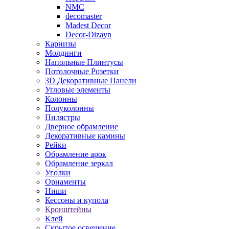
NMC
decomaster
Madest Decor
Decor-Dizayn
Карнизы
Молдинги
Напольные Плинтусы
Потолочные Розетки
3D Декоративные Панели
Угловые элементы
Колонны
Полуколонны
Пилястры
Дверное обрамление
Декоративные камины
Рейки
Обрамление арок
Обрамление зеркал
Уголки
Орнаменты
Ниши
Кессоны и купола
Кронштейны
Клей
Скрытое освещение