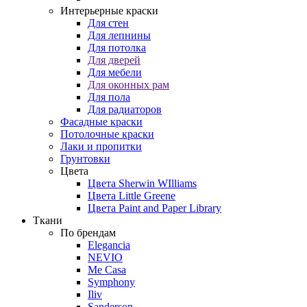
Интерьерные краски
Для стен
Для лепнины
Для потолка
Для дверей
Для мебели
Для оконных рам
Для пола
Для радиаторов
Фасадные краски
Потолочные краски
Лаки и пропитки
Грунтовки
Цвета
Цвета Sherwin WIlliams
Цвета Little Greene
Цвета Paint and Paper Library
Ткани
По брендам
Elegancia
NEVIO
Me Casa
Symphony
Iliv
Sanderson