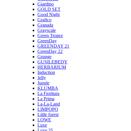
Giardino
GOLD SET
Good Night
Grafico
Granada
Grayscale
Green Tropez
GreenDay
GREENDAY 21
GreenDay 22
Grunge
GUSILEBEDY
HERBARIUM
Induction
Jelly
Jungle
KLUMBA
La Fioritura
La Prima
La-La-Land
LIMPOPO
Little forest
LOWE
Luxe
Luxe 25