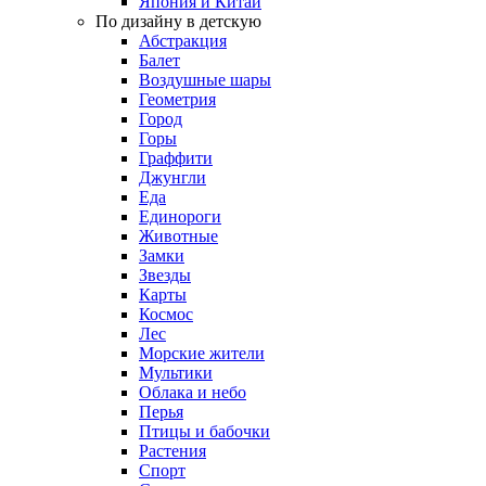
Япония и Китай
По дизайну в детскую
Абстракция
Балет
Воздушные шары
Геометрия
Город
Горы
Граффити
Джунгли
Еда
Единороги
Животные
Замки
Звезды
Карты
Космос
Лес
Морские жители
Мультики
Облака и небо
Перья
Птицы и бабочки
Растения
Спорт