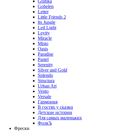
Grafika
Gobelen
Letter
Little Friends 2
Its Jungle
Led Light
Levity
Miracle
Misto
Oasis
Paradise
Pastel
Serenity
Silver and Gold
Splendo
Structura
Urban Art
Vento
Versale
Гармония
В гостях у сказки
Детские истории
Для самых маленьких
ФолкЪ
Фрески