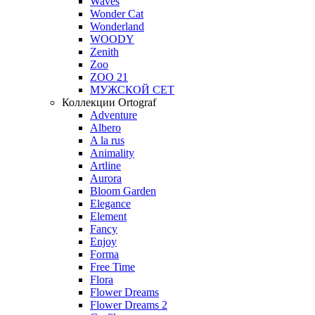
Waves
Wonder Cat
Wonderland
WOODY
Zenith
Zoo
ZOO 21
МУЖСКОЙ СЕТ
Коллекции Ortograf
Adventure
Albero
A la rus
Animality
Artline
Aurora
Bloom Garden
Elegance
Element
Fancy
Enjoy
Forma
Free Time
Flora
Flower Dreams
Flower Dreams 2