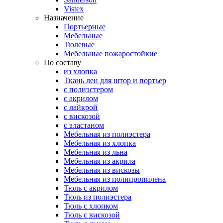
Vistex
Назначение
Портьерные
Мебельные
Тюлевые
Мебельные пожаростойкие
По составу
из хлопка
Ткань лен для штор и портьер
с полиэстером
с акрилом
с лайкрой
с вискозой
с эластаном
Мебельная из полиэстера
Мебельная из хлопка
Мебельная из льна
Мебельная из акрила
Мебельная из вискозы
Мебельная из полипропилена
Тюль с акрилом
Тюль из полиэстера
Тюль с хлопком
Тюль с вискозой