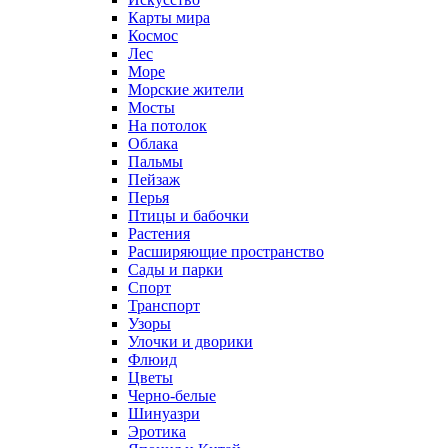
Карты мира
Космос
Лес
Море
Морские жители
Мосты
На потолок
Облака
Пальмы
Пейзаж
Перья
Птицы и бабочки
Растения
Расширяющие пространство
Сады и парки
Спорт
Транспорт
Узоры
Улочки и дворики
Флюид
Цветы
Черно-белые
Шинуазри
Эротика