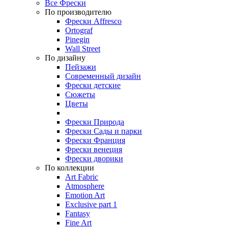
Все Фрески
По производителю
Фрески Affresco
Ortograf
Pinegin
Wall Street
По дизайну
Пейзажи
Современный дизайн
Фрески детские
Сюжеты
Цветы
Фрески Природа
Фрески Сады и парки
Фрески Франция
Фрески венеция
Фрески дворики
По коллекции
Art Fabric
Atmosphere
Emotion Art
Exclusive part 1
Fantasy
Fine Art