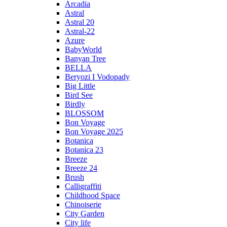
Arcadia
Astral
Astral 20
Astral-22
Azure
BabyWorld
Banyan Tree
BELLA
Beryozi I Vodopady
Big Little
Bird See
Birdly
BLOSSOM
Bon Voyage
Bon Voyage 2025
Botanica
Botanica 23
Breeze
Breeze 24
Brush
Calligraffiti
Childhood Space
Chinoiserie
City Garden
City life