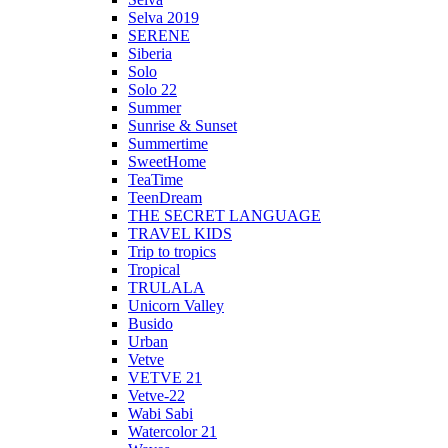
Selva 2019
SERENE
Siberia
Solo
Solo 22
Summer
Sunrise & Sunset
Summertime
SweetHome
TeaTime
TeenDream
THE SECRET LANGUAGE
TRAVEL KIDS
Trip to tropics
Tropical
TRULALA
Unicorn Valley
Busido
Urban
Vetve
VETVE 21
Vetve-22
Wabi Sabi
Watercolor 21