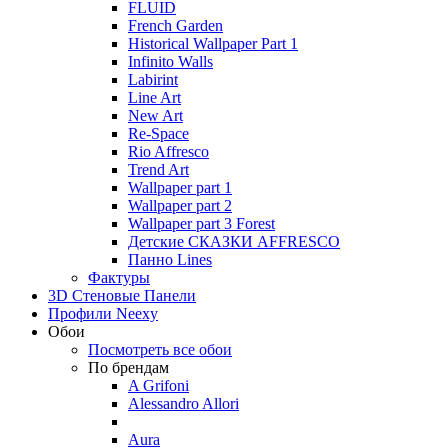
FLUID
French Garden
Historical Wallpaper Part 1
Infinito Walls
Labirint
Line Art
New Art
Re-Space
Rio Affresco
Trend Art
Wallpaper part 1
Wallpaper part 2
Wallpaper part 3 Forest
Детские СКАЗКИ AFFRESCO
Панно Lines
Фактуры
3D Стеновые Панели
Профили Neexy
Обои
Посмотреть все обои
По брендам
A Grifoni
Alessandro Allori
Aura