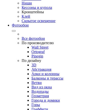
Ниши
Кессоны и купола
Кронштейны
Клей
Скрытое освещение
Фотообои
Все фотообои
По производителю
Wall Street
Ortograf
Pinegin
По дизайну
3D
Абстракция
Арки и колонны
Балконы и терассы
Ветви
Вид из окна
Водопады
Геометрия
Города и домики
Горы
Граффити