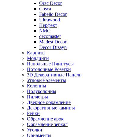
Orac Decor
Cosca
Fabello Decor
Ultrawood
Перфект
NMC
decomaster
Madest Decor
Decor-Dizayn
Карнизы
Молдинги
Напольные Плинтусы
Потолочные Розетки
3D Декоративные Панели
Угловые элементы
Колонны
Полуколонны
Пилястры
Дверное обрамление
Декоративные камины
Рейки
Обрамление арок
Обрамление зеркал
Уголки
Орнаменты