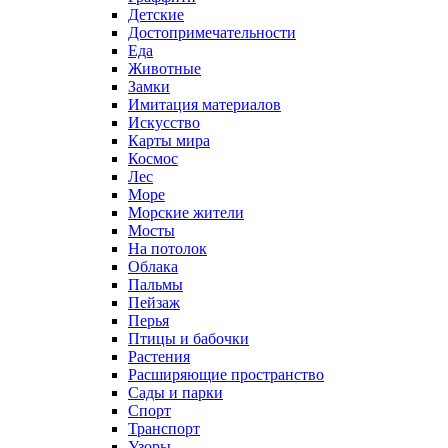
Детские
Достопримечательности
Еда
Животные
Замки
Имитация материалов
Искусство
Карты мира
Космос
Лес
Море
Морские жители
Мосты
На потолок
Облака
Пальмы
Пейзаж
Перья
Птицы и бабочки
Растения
Расширяющие пространство
Сады и парки
Спорт
Транспорт
Узоры