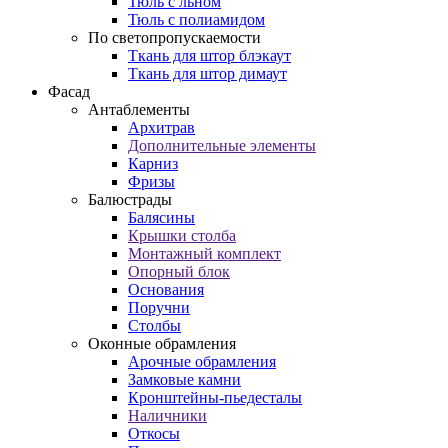
Тюль с льном
Тюль с полиамидом
По светопропускаемости
Ткань для штор блэкаут
Ткань для штор димаут
Фасад
Антаблементы
Архитрав
Дополнительные элементы
Карниз
Фризы
Балюстрады
Балясины
Крышки столба
Монтажный комплект
Опорный блок
Основания
Поручни
Столбы
Оконные обрамления
Арочные обрамления
Замковые камни
Кронштейны-пьедесталы
Наличники
Откосы