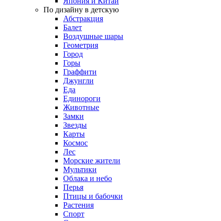
Япония и Китай
По дизайну в детскую
Абстракция
Балет
Воздушные шары
Геометрия
Город
Горы
Граффити
Джунгли
Еда
Единороги
Животные
Замки
Звезды
Карты
Космос
Лес
Морские жители
Мультики
Облака и небо
Перья
Птицы и бабочки
Растения
Спорт