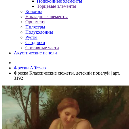
Подоконные элементы
Торцевые элементы
Колонна
Накладные элементы
Орнамент
Пилястры
Полуколонны
Русты
Сандрики
Составные части
Акустические панели
Фрески Affresco
Фреска Классические сюжеты, детский поцелуй | арт.
3192