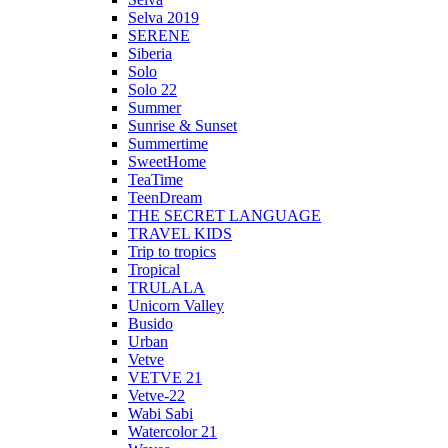
Selva 2019
SERENE
Siberia
Solo
Solo 22
Summer
Sunrise & Sunset
Summertime
SweetHome
TeaTime
TeenDream
THE SECRET LANGUAGE
TRAVEL KIDS
Trip to tropics
Tropical
TRULALA
Unicorn Valley
Busido
Urban
Vetve
VETVE 21
Vetve-22
Wabi Sabi
Watercolor 21