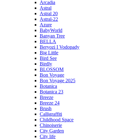
Arcadia
Astral
Astral 20
Astral-22
Azure
BabyWorld
Banyan Tree
BELLA
Beryozi I Vodopady
Big Little
Bird See
Birdly
BLOSSOM
Bon Voyage
Bon Voyage 2025
Botanica
Botanica 23
Breeze
Breeze 24
Brush
Calligraffiti
Childhood Space
Chinoiserie
City Garden
City life