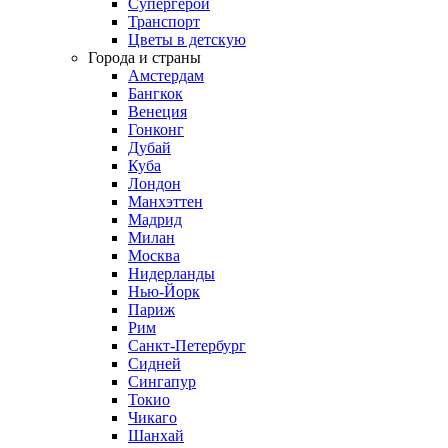
Супергерои
Транспорт
Цветы в детскую
Города и страны
Амстердам
Бангкок
Венеция
Гонконг
Дубай
Куба
Лондон
Манхэттен
Мадрид
Милан
Москва
Нидерланды
Нью-Йорк
Париж
Рим
Санкт-Петербург
Сидней
Сингапур
Токио
Чикаго
Шанхай