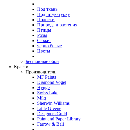
Под ткань
Под штукатурку
Полоски
Природа и растения
Птицы
Розы
Сюжет
черно белые
Цветы
Бесшовные обои
Краски
Производители
MF Paints
Diamond Vogel
Hygge
Swiss Lake
Milq
Sherwin Williams
Little Greene
Designers Guild
Paint and Paper Library
Farrow & Ball