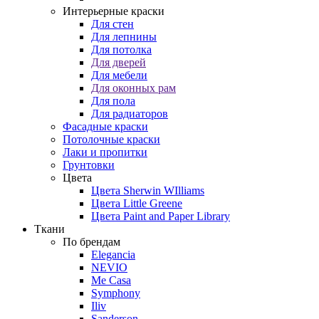
Интерьерные краски
Для стен
Для лепнины
Для потолка
Для дверей
Для мебели
Для оконных рам
Для пола
Для радиаторов
Фасадные краски
Потолочные краски
Лаки и пропитки
Грунтовки
Цвета
Цвета Sherwin WIlliams
Цвета Little Greene
Цвета Paint and Paper Library
Ткани
По брендам
Elegancia
NEVIO
Me Casa
Symphony
Iliv
Sanderson