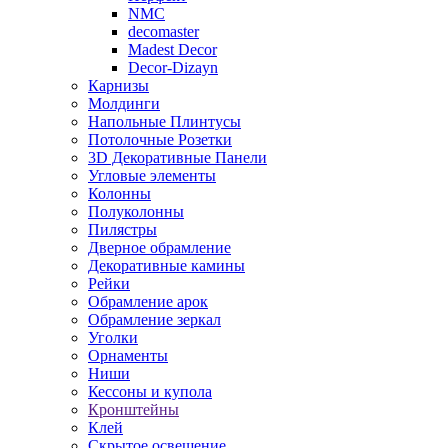
NMC
decomaster
Madest Decor
Decor-Dizayn
Карнизы
Молдинги
Напольные Плинтусы
Потолочные Розетки
3D Декоративные Панели
Угловые элементы
Колонны
Полуколонны
Пилястры
Дверное обрамление
Декоративные камины
Рейки
Обрамление арок
Обрамление зеркал
Уголки
Орнаменты
Ниши
Кессоны и купола
Кронштейны
Клей
Скрытое освещение