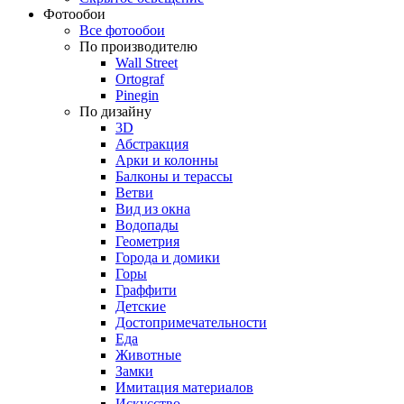
Фотообои
Все фотообои
По производителю
Wall Street
Ortograf
Pinegin
По дизайну
3D
Абстракция
Арки и колонны
Балконы и терассы
Ветви
Вид из окна
Водопады
Геометрия
Города и домики
Горы
Граффити
Детские
Достопримечательности
Еда
Животные
Замки
Имитация материалов
Искусство