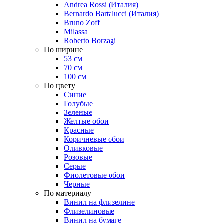
Andrea Rossi (Италия)
Bernardo Bartalucci (Италия)
Bruno Zoff
Milassa
Roberto Borzagi
По ширине
53 см
70 см
100 см
По цвету
Синие
Голубые
Зеленые
Желтые обои
Красные
Коричневые обои
Оливковые
Розовые
Серые
Фиолетовые обои
Черные
По материалу
Винил на флизелине
Флизелиновые
Винил на бумаге