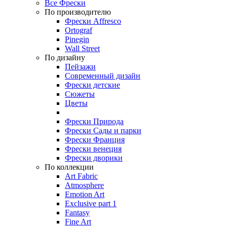
Все Фрески
По производителю
Фрески Affresco
Ortograf
Pinegin
Wall Street
По дизайну
Пейзажи
Современный дизайн
Фрески детские
Сюжеты
Цветы
Фрески Природа
Фрески Сады и парки
Фрески Франция
Фрески венеция
Фрески дворики
По коллекции
Art Fabric
Atmosphere
Emotion Art
Exclusive part 1
Fantasy
Fine Art