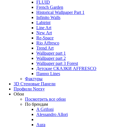
FLUID
French Garden
Historical Wallpaper Part 1
Infinito Walls
Labirint
Line Art
New Art
Re-Space
Rio Affresco
Trend Art
Wallpaper part 1
Wallpaper part 2
Wallpaper part 3 Forest
Детские СКАЗКИ AFFRESCO
Панно Lines
Фактуры
3D Стеновые Панели
Профили Neexy
Обои
Посмотреть все обои
По брендам
A Grifoni
Alessandro Allori
Aura