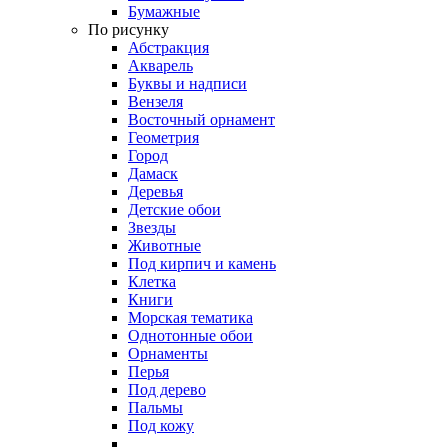
Бумажные
По рисунку
Абстракция
Акварель
Буквы и надписи
Вензеля
Восточный орнамент
Геометрия
Город
Дамаск
Деревья
Детские обои
Звезды
Животные
Под кирпич и камень
Клетка
Книги
Морская тематика
Однотонные обои
Орнаменты
Перья
Под дерево
Пальмы
Под кожу