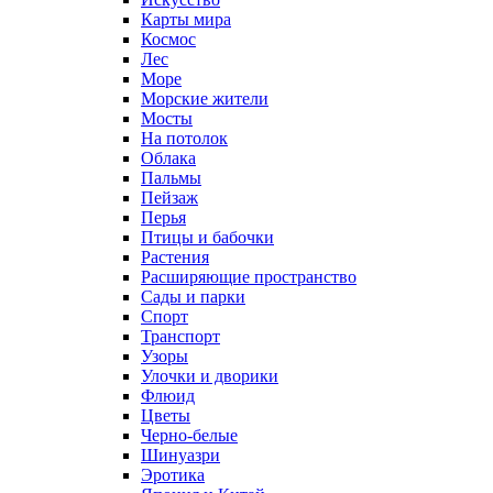
Карты мира
Космос
Лес
Море
Морские жители
Мосты
На потолок
Облака
Пальмы
Пейзаж
Перья
Птицы и бабочки
Растения
Расширяющие пространство
Сады и парки
Спорт
Транспорт
Узоры
Улочки и дворики
Флюид
Цветы
Черно-белые
Шинуазри
Эротика