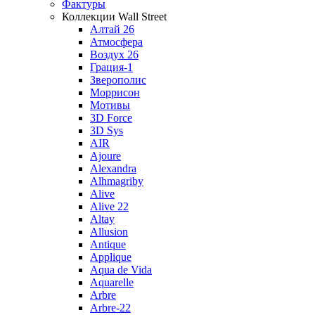
Фактуры
Коллекции Wall Street
Алтай 26
Атмосфера
Воздух 26
Грация-1
Зверополис
Моррисон
Мотивы
3D Force
3D Sys
AIR
Ajoure
Alexandra
Alhmagriby
Alive
Alive 22
Altay
Allusion
Antique
Applique
Aqua de Vida
Aquarelle
Arbre
Arbre-22