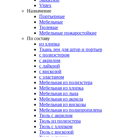
Vistex
Назначение
Портьерные
Мебельные
Тюлевые
Мебельные пожаростойкие
По составу
из хлопка
Ткань лен для штор и портьер
с полиэстером
с акрилом
с лайкрой
с вискозой
с эластаном
Мебельная из полиэстера
Мебельная из хлопка
Мебельная из льна
Мебельная из акрила
Мебельная из вискозы
Мебельная из полипропилена
Тюль с акрилом
Тюль из полиэстера
Тюль с хлопком
Тюль с вискозой