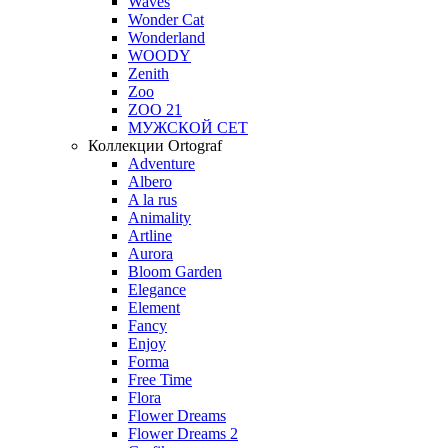
Waves
Wonder Cat
Wonderland
WOODY
Zenith
Zoo
ZOO 21
МУЖСКОЙ СЕТ
Коллекции Ortograf
Adventure
Albero
A la rus
Animality
Artline
Aurora
Bloom Garden
Elegance
Element
Fancy
Enjoy
Forma
Free Time
Flora
Flower Dreams
Flower Dreams 2