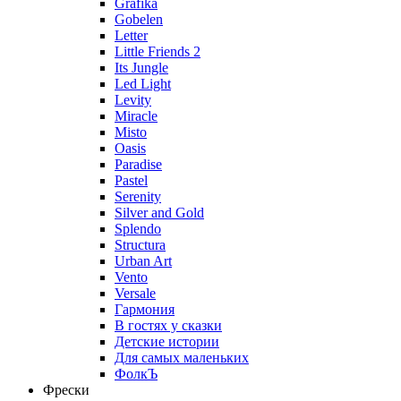
Grafika
Gobelen
Letter
Little Friends 2
Its Jungle
Led Light
Levity
Miracle
Misto
Oasis
Paradise
Pastel
Serenity
Silver and Gold
Splendo
Structura
Urban Art
Vento
Versale
Гармония
В гостях у сказки
Детские истории
Для самых маленьких
ФолкЪ
Фрески