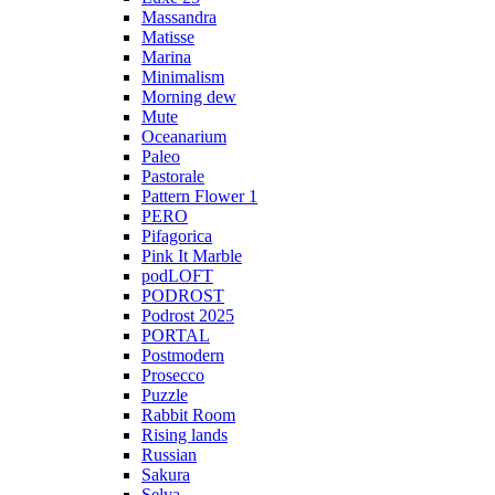
Massandra
Matisse
Marina
Minimalism
Morning dew
Mute
Oceanarium
Paleo
Pastorale
Pattern Flower 1
PERO
Pifagorica
Pink It Marble
podLOFT
PODROST
Podrost 2025
PORTAL
Postmodern
Prosecco
Puzzle
Rabbit Room
Rising lands
Russian
Sakura
Selva