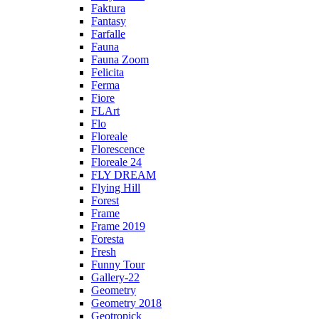
Faktura
Fantasy
Farfalle
Fauna
Fauna Zoom
Felicita
Ferma
Fiore
FLArt
Flo
Floreale
Florescence
Floreale 24
FLY DREAM
Flying Hill
Forest
Frame
Frame 2019
Foresta
Fresh
Funny Tour
Gallery-22
Geometry
Geometry 2018
Geotropick