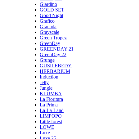
Giardino
GOLD SET
Good Night
Grafico
Granada
Grayscale
Green Tropez
GreenDay
GREENDAY 21
GreenDay 22
Grunge
GUSILEBEDY
HERBARIUM
Induction
Jelly
Jungle
KLUMBA
La Fioritura
La Prima
La-La-Land
LIMPOPO
Little forest
LOWE
Luxe
Luxe 25