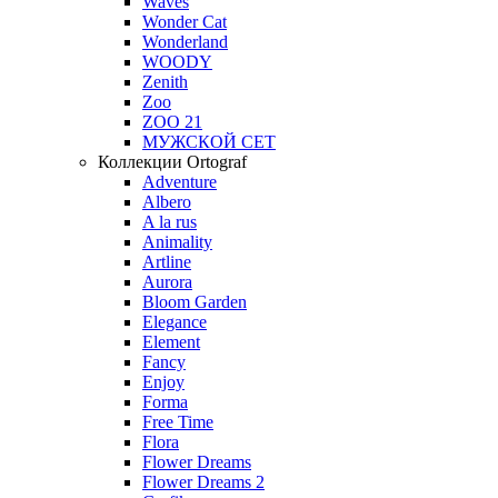
Waves
Wonder Cat
Wonderland
WOODY
Zenith
Zoo
ZOO 21
МУЖСКОЙ СЕТ
Коллекции Ortograf
Adventure
Albero
A la rus
Animality
Artline
Aurora
Bloom Garden
Elegance
Element
Fancy
Enjoy
Forma
Free Time
Flora
Flower Dreams
Flower Dreams 2