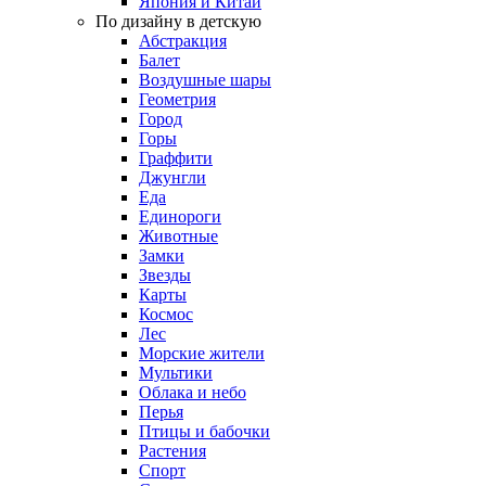
Япония и Китай
По дизайну в детскую
Абстракция
Балет
Воздушные шары
Геометрия
Город
Горы
Граффити
Джунгли
Еда
Единороги
Животные
Замки
Звезды
Карты
Космос
Лес
Морские жители
Мультики
Облака и небо
Перья
Птицы и бабочки
Растения
Спорт