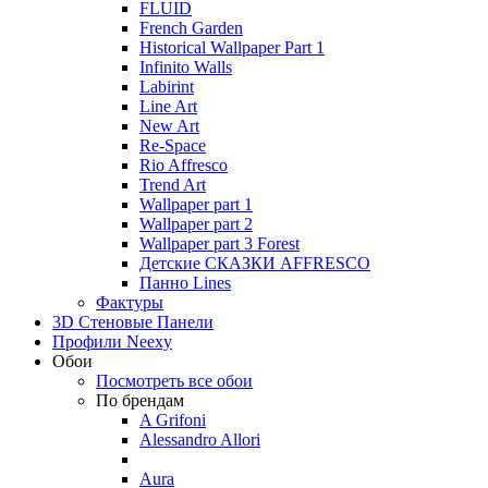
FLUID
French Garden
Historical Wallpaper Part 1
Infinito Walls
Labirint
Line Art
New Art
Re-Space
Rio Affresco
Trend Art
Wallpaper part 1
Wallpaper part 2
Wallpaper part 3 Forest
Детские СКАЗКИ AFFRESCO
Панно Lines
Фактуры
3D Стеновые Панели
Профили Neexy
Обои
Посмотреть все обои
По брендам
A Grifoni
Alessandro Allori
Aura