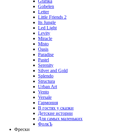
Grafika
Gobelen
Letter
Little Friends 2
Its Jungle
Led Light
Levity
Miracle
Misto
Oasis
Paradise
Pastel
Serenity
Silver and Gold
Splendo
Structura
Urban Art
Vento
Versale
Гармония
В гостях у сказки
Детские истории
Для самых маленьких
ФолкЪ
Фрески