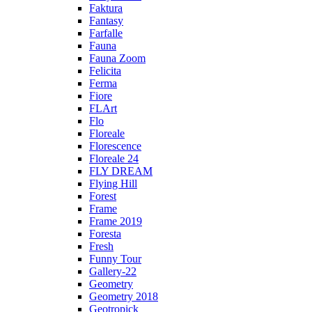
Faktura
Fantasy
Farfalle
Fauna
Fauna Zoom
Felicita
Ferma
Fiore
FLArt
Flo
Floreale
Florescence
Floreale 24
FLY DREAM
Flying Hill
Forest
Frame
Frame 2019
Foresta
Fresh
Funny Tour
Gallery-22
Geometry
Geometry 2018
Geotropick