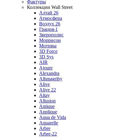
Фактуры
Коллекции Wall Street
Алтай 26
Атмосфера
Воздух 26
Грация-1
Зверополис
Моррисон
Мотивы
3D Force
3D Sys
AIR
Ajoure
Alexandra
Alhmagriby
Alive
Alive 22
Altay
Allusion
Antique
Applique
Aqua de Vida
Aquarelle
Arbre
Arbre-22