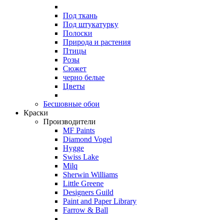
Под ткань
Под штукатурку
Полоски
Природа и растения
Птицы
Розы
Сюжет
черно белые
Цветы
Бесшовные обои
Краски
Производители
MF Paints
Diamond Vogel
Hygge
Swiss Lake
Milq
Sherwin Williams
Little Greene
Designers Guild
Paint and Paper Library
Farrow & Ball