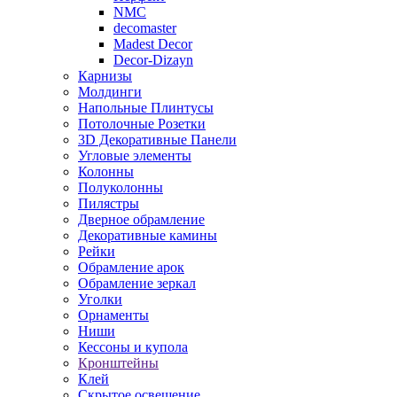
NMC
decomaster
Madest Decor
Decor-Dizayn
Карнизы
Молдинги
Напольные Плинтусы
Потолочные Розетки
3D Декоративные Панели
Угловые элементы
Колонны
Полуколонны
Пилястры
Дверное обрамление
Декоративные камины
Рейки
Обрамление арок
Обрамление зеркал
Уголки
Орнаменты
Ниши
Кессоны и купола
Кронштейны
Клей
Скрытое освещение