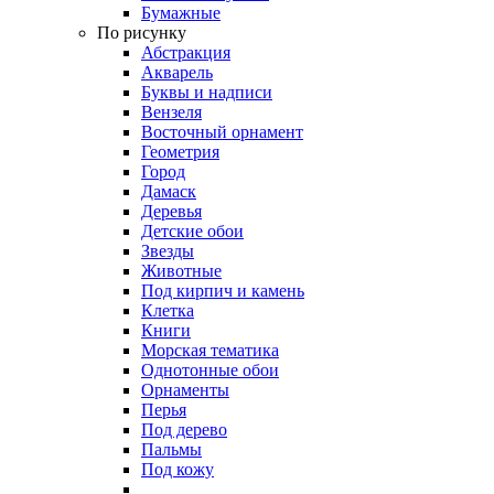
Бумажные
По рисунку
Абстракция
Акварель
Буквы и надписи
Вензеля
Восточный орнамент
Геометрия
Город
Дамаск
Деревья
Детские обои
Звезды
Животные
Под кирпич и камень
Клетка
Книги
Морская тематика
Однотонные обои
Орнаменты
Перья
Под дерево
Пальмы
Под кожу