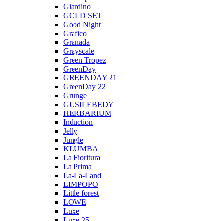
Giardino
GOLD SET
Good Night
Grafico
Granada
Grayscale
Green Tropez
GreenDay
GREENDAY 21
GreenDay 22
Grunge
GUSILEBEDY
HERBARIUM
Induction
Jelly
Jungle
KLUMBA
La Fioritura
La Prima
La-La-Land
LIMPOPO
Little forest
LOWE
Luxe
Luxe 25