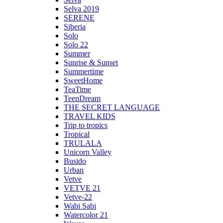
Selva 2019
SERENE
Siberia
Solo
Solo 22
Summer
Sunrise & Sunset
Summertime
SweetHome
TeaTime
TeenDream
THE SECRET LANGUAGE
TRAVEL KIDS
Trip to tropics
Tropical
TRULALA
Unicorn Valley
Busido
Urban
Vetve
VETVE 21
Vetve-22
Wabi Sabi
Watercolor 21