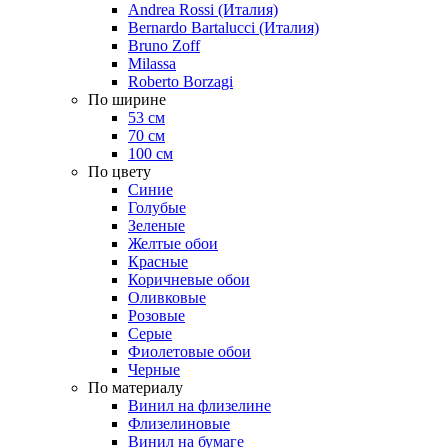
Andrea Rossi (Италия)
Bernardo Bartalucci (Италия)
Bruno Zoff
Milassa
Roberto Borzagi
По ширине
53 см
70 см
100 см
По цвету
Синие
Голубые
Зеленые
Желтые обои
Красные
Коричневые обои
Оливковые
Розовые
Серые
Фиолетовые обои
Черные
По материалу
Винил на флизелине
Флизелиновые
Винил на бумаге