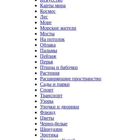
Карты мира
Космос
Лес
Море
Морские жители
Мосты
На потолок
Облака
Пальмы
Пейзаж
Перья
Птицы и бабочки
Растения
Расширяющие пространство
Сады и парки
Спорт
Транспорт
Узоры
Улочки и дворики
Флюид
Цветы
Черно-белые
Шинуазри
Эротика