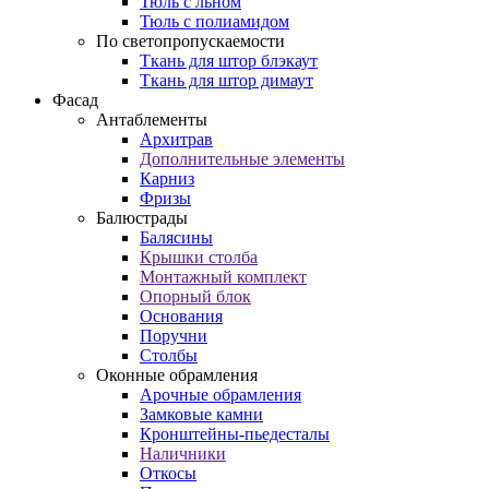
Тюль с льном
Тюль с полиамидом
По светопропускаемости
Ткань для штор блэкаут
Ткань для штор димаут
Фасад
Антаблементы
Архитрав
Дополнительные элементы
Карниз
Фризы
Балюстрады
Балясины
Крышки столба
Монтажный комплект
Опорный блок
Основания
Поручни
Столбы
Оконные обрамления
Арочные обрамления
Замковые камни
Кронштейны-пьедесталы
Наличники
Откосы