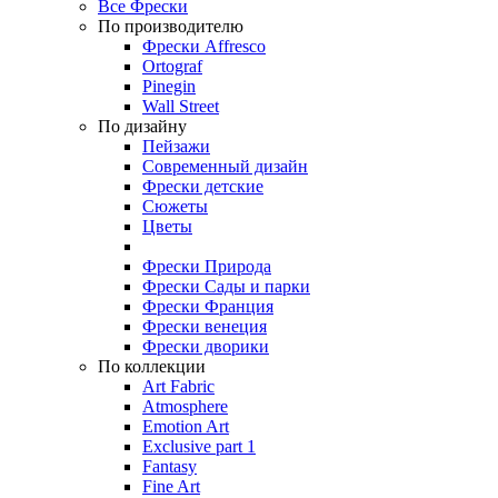
Все Фрески
По производителю
Фрески Affresco
Ortograf
Pinegin
Wall Street
По дизайну
Пейзажи
Современный дизайн
Фрески детские
Сюжеты
Цветы
Фрески Природа
Фрески Сады и парки
Фрески Франция
Фрески венеция
Фрески дворики
По коллекции
Art Fabric
Atmosphere
Emotion Art
Exclusive part 1
Fantasy
Fine Art