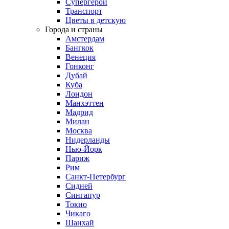
Супергерои
Транспорт
Цветы в детскую
Города и страны
Амстердам
Бангкок
Венеция
Гонконг
Дубай
Куба
Лондон
Манхэттен
Мадрид
Милан
Москва
Нидерланды
Нью-Йорк
Париж
Рим
Санкт-Петербург
Сидней
Сингапур
Токио
Чикаго
Шанхай