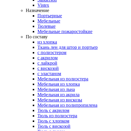
Vistex
Назначение
Портьерные
Мебельные
Тюлевые
Мебельные пожаростойкие
По составу
из хлопка
Ткань лен для штор и портьер
с полиэстером
с акрилом
с лайкрой
с вискозой
с эластаном
Мебельная из полиэстера
Мебельная из хлопка
Мебельная из льна
Мебельная из акрила
Мебельная из вискозы
Мебельная из полипропилена
Тюль с акрилом
Тюль из полиэстера
Тюль с хлопком
Тюль с вискозой