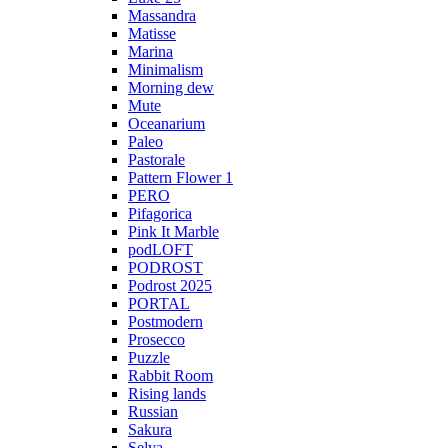
Massandra
Matisse
Marina
Minimalism
Morning dew
Mute
Oceanarium
Paleo
Pastorale
Pattern Flower 1
PERO
Pifagorica
Pink It Marble
podLOFT
PODROST
Podrost 2025
PORTAL
Postmodern
Prosecco
Puzzle
Rabbit Room
Rising lands
Russian
Sakura
Selva