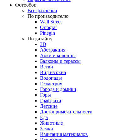
Фотообои
Все фотообои
По производителю
Wall Street
Ortograf
Pinegin
По дизайну
3D
Абстракция
Арки и колонны
Балконы и терассы
Ветви
Вид из окна
Водопады
Геометрия
Города и домики
Горы
Граффити
Детские
Достопримечательности
Еда
Животные
Замки
Имитация материалов
Искусство