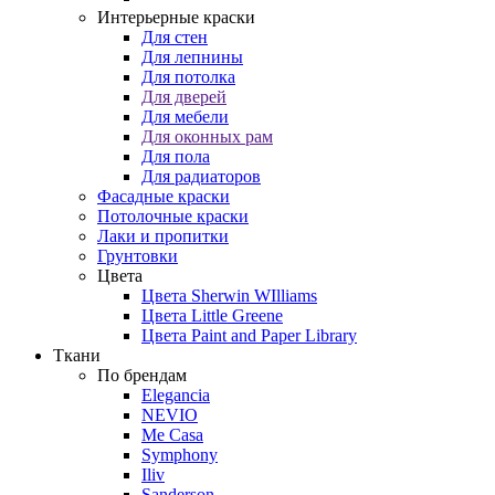
Интерьерные краски
Для стен
Для лепнины
Для потолка
Для дверей
Для мебели
Для оконных рам
Для пола
Для радиаторов
Фасадные краски
Потолочные краски
Лаки и пропитки
Грунтовки
Цвета
Цвета Sherwin WIlliams
Цвета Little Greene
Цвета Paint and Paper Library
Ткани
По брендам
Elegancia
NEVIO
Me Casa
Symphony
Iliv
Sanderson