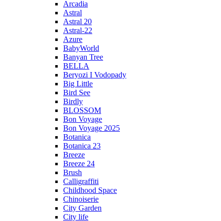
Arcadia
Astral
Astral 20
Astral-22
Azure
BabyWorld
Banyan Tree
BELLA
Beryozi I Vodopady
Big Little
Bird See
Birdly
BLOSSOM
Bon Voyage
Bon Voyage 2025
Botanica
Botanica 23
Breeze
Breeze 24
Brush
Calligraffiti
Childhood Space
Chinoiserie
City Garden
City life