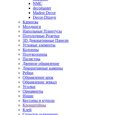
NMC
decomaster
Madest Decor
Decor-Dizayn
Карнизы
Молдинги
Напольные Плинтусы
Потолочные Розетки
3D Декоративные Панели
Угловые элементы
Колонны
Полуколонны
Пилястры
Дверное обрамление
Декоративные камины
Рейки
Обрамление арок
Обрамление зеркал
Уголки
Орнаменты
Ниши
Кессоны и купола
Кронштейны
Клей
Скрытое освещение