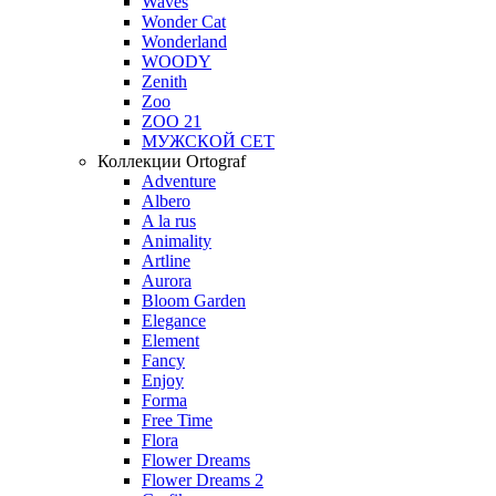
Waves
Wonder Cat
Wonderland
WOODY
Zenith
Zoo
ZOO 21
МУЖСКОЙ СЕТ
Коллекции Ortograf
Adventure
Albero
A la rus
Animality
Artline
Aurora
Bloom Garden
Elegance
Element
Fancy
Enjoy
Forma
Free Time
Flora
Flower Dreams
Flower Dreams 2