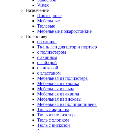
Vistex
Назначение
Портьерные
Мебельные
Тюлевые
Мебельные пожаростойкие
По составу
из хлопка
Ткань лен для штор и портьер
с полиэстером
с акрилом
с лайкрой
с вискозой
с эластаном
Мебельная из полиэстера
Мебельная из хлопка
Мебельная из льна
Мебельная из акрила
Мебельная из вискозы
Мебельная из полипропилена
Тюль с акрилом
Тюль из полиэстера
Тюль с хлопком
Тюль с вискозой