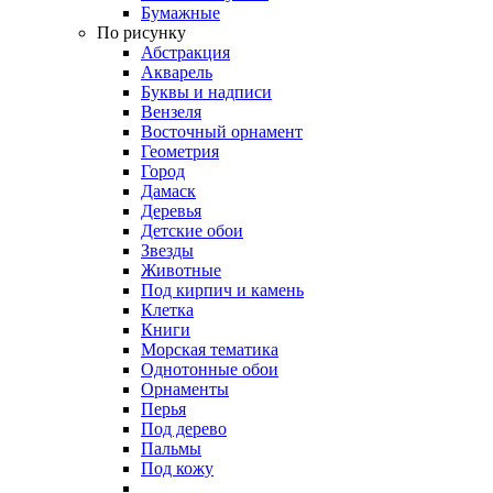
Бумажные
По рисунку
Абстракция
Акварель
Буквы и надписи
Вензеля
Восточный орнамент
Геометрия
Город
Дамаск
Деревья
Детские обои
Звезды
Животные
Под кирпич и камень
Клетка
Книги
Морская тематика
Однотонные обои
Орнаменты
Перья
Под дерево
Пальмы
Под кожу