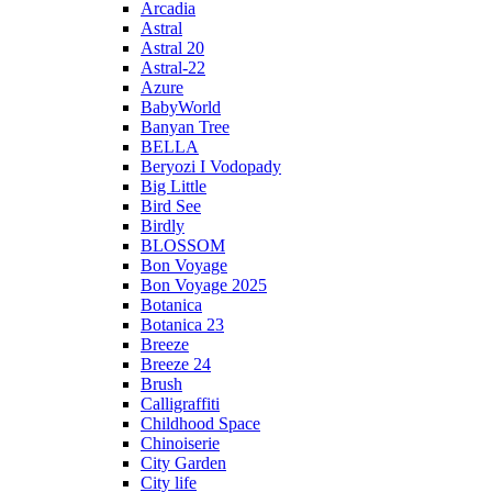
Arcadia
Astral
Astral 20
Astral-22
Azure
BabyWorld
Banyan Tree
BELLA
Beryozi I Vodopady
Big Little
Bird See
Birdly
BLOSSOM
Bon Voyage
Bon Voyage 2025
Botanica
Botanica 23
Breeze
Breeze 24
Brush
Calligraffiti
Childhood Space
Chinoiserie
City Garden
City life