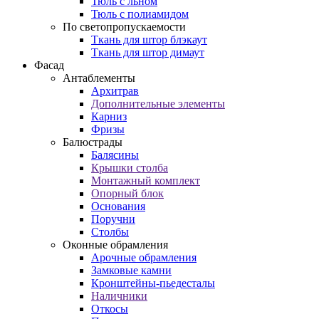
Тюль с льном
Тюль с полиамидом
По светопропускаемости
Ткань для штор блэкаут
Ткань для штор димаут
Фасад
Антаблементы
Архитрав
Дополнительные элементы
Карниз
Фризы
Балюстрады
Балясины
Крышки столба
Монтажный комплект
Опорный блок
Основания
Поручни
Столбы
Оконные обрамления
Арочные обрамления
Замковые камни
Кронштейны-пьедесталы
Наличники
Откосы