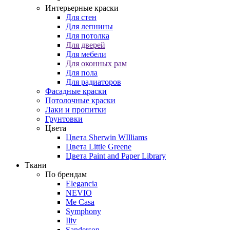
Интерьерные краски
Для стен
Для лепнины
Для потолка
Для дверей
Для мебели
Для оконных рам
Для пола
Для радиаторов
Фасадные краски
Потолочные краски
Лаки и пропитки
Грунтовки
Цвета
Цвета Sherwin WIlliams
Цвета Little Greene
Цвета Paint and Paper Library
Ткани
По брендам
Elegancia
NEVIO
Me Casa
Symphony
Iliv
Sanderson