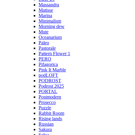
Massandra
Matisse
Marina
Minimalism
Morning dew
Mute
Oceanarium
Paleo
Pastorale
Pattern Flower 1
PERO
Pifagorica
Pink It Marble
podLOFT
PODROST
Podrost 2025
PORTAL
Postmodern
Prosecco
Puzzle
Rabbit Room
Rising lands
Russian
Sakura
Selva