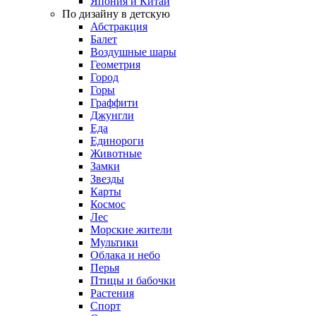
Япония и Китай
По дизайну в детскую
Абстракция
Балет
Воздушные шары
Геометрия
Город
Горы
Граффити
Джунгли
Еда
Единороги
Животные
Замки
Звезды
Карты
Космос
Лес
Морские жители
Мультики
Облака и небо
Перья
Птицы и бабочки
Растения
Спорт