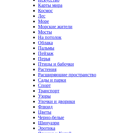
Карты мира
Космос
Лес
Море
Морские жители
Мосты
На потолок
Облака
Пальмы
Пейзаж
Перья
Птицы и бабочки
Растения
Расширяющие пространство
Сады и парки
Спорт
Транспорт
Узоры
Улочки и дворики
Флюид
Цветы
Черно-белые
Шинуазри
Эротика