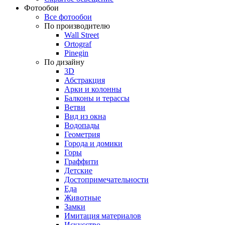
Фотообои
Все фотообои
По производителю
Wall Street
Ortograf
Pinegin
По дизайну
3D
Абстракция
Арки и колонны
Балконы и терассы
Ветви
Вид из окна
Водопады
Геометрия
Города и домики
Горы
Граффити
Детские
Достопримечательности
Еда
Животные
Замки
Имитация материалов
Искусство