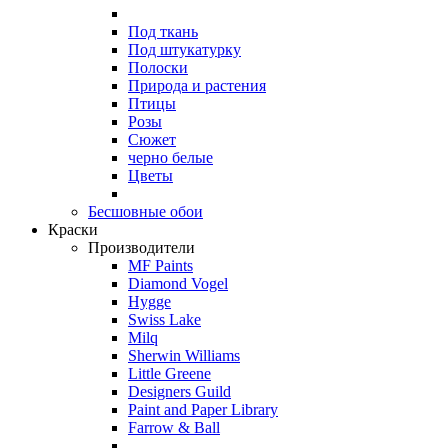
Под ткань
Под штукатурку
Полоски
Природа и растения
Птицы
Розы
Сюжет
черно белые
Цветы
Бесшовные обои
Краски
Производители
MF Paints
Diamond Vogel
Hygge
Swiss Lake
Milq
Sherwin Williams
Little Greene
Designers Guild
Paint and Paper Library
Farrow & Ball