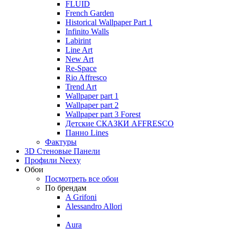
FLUID
French Garden
Historical Wallpaper Part 1
Infinito Walls
Labirint
Line Art
New Art
Re-Space
Rio Affresco
Trend Art
Wallpaper part 1
Wallpaper part 2
Wallpaper part 3 Forest
Детские СКАЗКИ AFFRESCO
Панно Lines
Фактуры
3D Стеновые Панели
Профили Neexy
Обои
Посмотреть все обои
По брендам
A Grifoni
Alessandro Allori
Aura