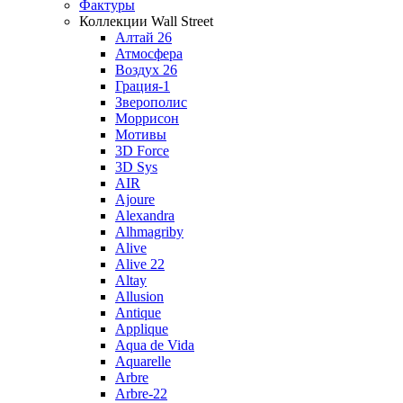
Фактуры
Коллекции Wall Street
Алтай 26
Атмосфера
Воздух 26
Грация-1
Зверополис
Моррисон
Мотивы
3D Force
3D Sys
AIR
Ajoure
Alexandra
Alhmagriby
Alive
Alive 22
Altay
Allusion
Antique
Applique
Aqua de Vida
Aquarelle
Arbre
Arbre-22