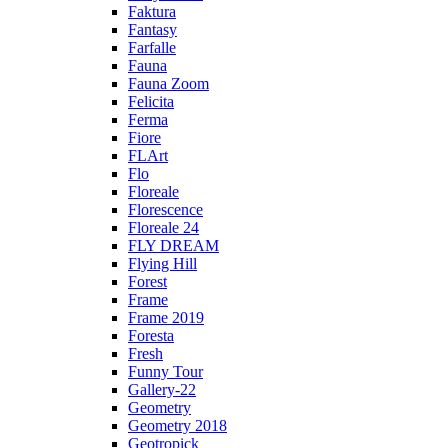
Faktura
Fantasy
Farfalle
Fauna
Fauna Zoom
Felicita
Ferma
Fiore
FLArt
Flo
Floreale
Florescence
Floreale 24
FLY DREAM
Flying Hill
Forest
Frame
Frame 2019
Foresta
Fresh
Funny Tour
Gallery-22
Geometry
Geometry 2018
Geotropick