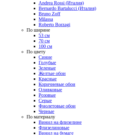
Andrea Rossi (Италия)
Bernardo Bartalucci (Италия)
Bruno Zoff
Milassa
Roberto Borzagi
По ширине
53 см
70 см
100 см
По цвету
Синие
Голубые
Зеленые
Желтые обои
Красные
Коричневые обои
Оливковые
Розовые
Серые
Фиолетовые обои
Черные
По материалу
Винил на флизелине
Флизелиновые
Винил на бумаге