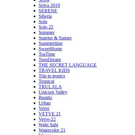
Selva 2019
SERENE
Siberia
Solo
Solo 22
Summer
Sunrise & Sunset
Summertime
SweetHome
TeaTime
TeenDream
THE SECRET LANGUAGE
TRAVEL KIDS
Trip to tropics
Tropical
TRULALA
Unicorn Valley
Busido
Urban
Vetve
VETVE 21
Vetve-22
Wabi Sabi
Watercolor 21