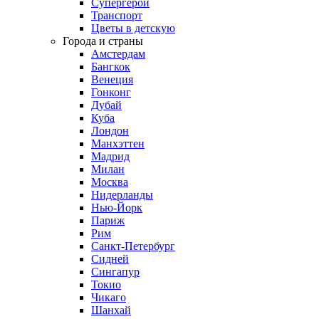
Супергерои
Транспорт
Цветы в детскую
Города и страны
Амстердам
Бангкок
Венеция
Гонконг
Дубай
Куба
Лондон
Манхэттен
Мадрид
Милан
Москва
Нидерланды
Нью-Йорк
Париж
Рим
Санкт-Петербург
Сидней
Сингапур
Токио
Чикаго
Шанхай