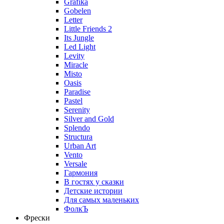
Grafika
Gobelen
Letter
Little Friends 2
Its Jungle
Led Light
Levity
Miracle
Misto
Oasis
Paradise
Pastel
Serenity
Silver and Gold
Splendo
Structura
Urban Art
Vento
Versale
Гармония
В гостях у сказки
Детские истории
Для самых маленьких
ФолкЪ
Фрески