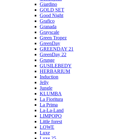
Giardino
GOLD SET
Good Night
Grafico
Granada
Grayscale
Green Tropez
GreenDay
GREENDAY 21
GreenDay 22
Grunge
GUSILEBEDY
HERBARIUM
Induction
Jelly
Jungle
KLUMBA
La Fioritura
La Prima
La-La-Land
LIMPOPO
Little forest
LOWE
Luxe
Luxe 25