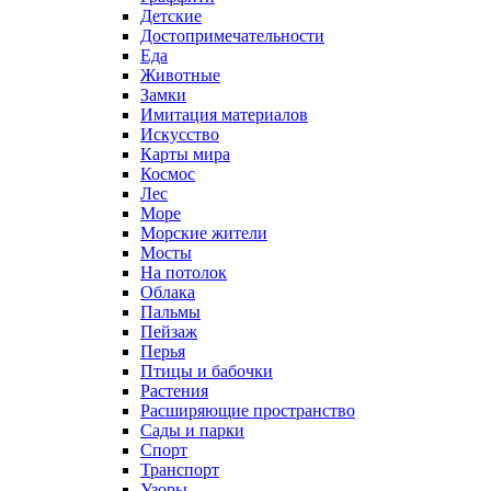
Детские
Достопримечательности
Еда
Животные
Замки
Имитация материалов
Искусство
Карты мира
Космос
Лес
Море
Морские жители
Мосты
На потолок
Облака
Пальмы
Пейзаж
Перья
Птицы и бабочки
Растения
Расширяющие пространство
Сады и парки
Спорт
Транспорт
Узоры