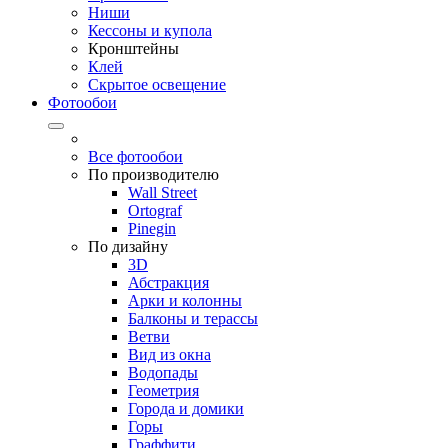
Ниши
Кессоны и купола
Кронштейны
Клей
Скрытое освещение
Фотообои
Все фотообои
По производителю
Wall Street
Ortograf
Pinegin
По дизайну
3D
Абстракция
Арки и колонны
Балконы и терассы
Ветви
Вид из окна
Водопады
Геометрия
Города и домики
Горы
Граффити