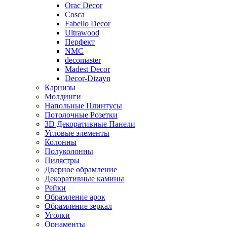
Orac Decor
Cosca
Fabello Decor
Ultrawood
Перфект
NMC
decomaster
Madest Decor
Decor-Dizayn
Карнизы
Молдинги
Напольные Плинтусы
Потолочные Розетки
3D Декоративные Панели
Угловые элементы
Колонны
Полуколонны
Пилястры
Дверное обрамление
Декоративные камины
Рейки
Обрамление арок
Обрамление зеркал
Уголки
Орнаменты