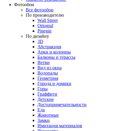
Фотообои
Все фотообои
По производителю
Wall Street
Ortograf
Pinegin
По дизайну
3D
Абстракция
Арки и колонны
Балконы и терассы
Ветви
Вид из окна
Водопады
Геометрия
Города и домики
Горы
Граффити
Детские
Достопримечательности
Еда
Животные
Замки
Имитация материалов
Искусство