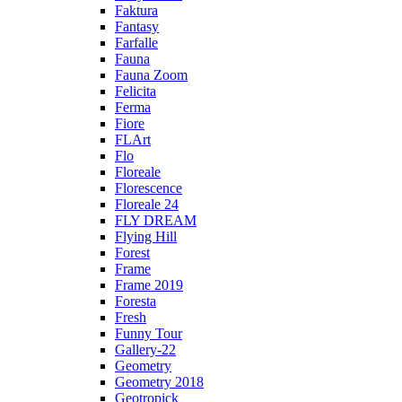
Faktura
Fantasy
Farfalle
Fauna
Fauna Zoom
Felicita
Ferma
Fiore
FLArt
Flo
Floreale
Florescence
Floreale 24
FLY DREAM
Flying Hill
Forest
Frame
Frame 2019
Foresta
Fresh
Funny Tour
Gallery-22
Geometry
Geometry 2018
Geotropick