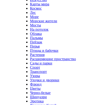
Карты мира
Космос
Лес
Море
Морские жители
Мосты
На потолок
Облака
Пальмы
Пейзаж
Перья
Птицы и бабочки
Растения
Расширяющие пространство
Сады и парки
Спорт
Транспорт
Узоры
Улочки и дворики
Флюид
Цветы
Черно-белые
Шинуазри
Эротика