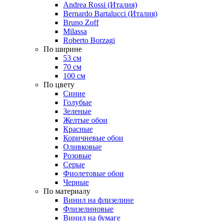
Andrea Rossi (Италия)
Bernardo Bartalucci (Италия)
Bruno Zoff
Milassa
Roberto Borzagi
По ширине
53 см
70 см
100 см
По цвету
Синие
Голубые
Зеленые
Желтые обои
Красные
Коричневые обои
Оливковые
Розовые
Серые
Фиолетовые обои
Черные
По материалу
Винил на флизелине
Флизелиновые
Винил на бумаге