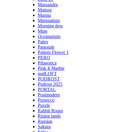
Massandra
Matisse
Marina
Minimalism
Morning dew
Mute
Oceanarium
Paleo
Pastorale
Pattern Flower 1
PERO
Pifagorica
Pink It Marble
podLOFT
PODROST
Podrost 2025
PORTAL
Postmodern
Prosecco
Puzzle
Rabbit Room
Rising lands
Russian
Sakura
Selva