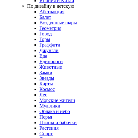
Япония и Китай
По дизайну в детскую
Абстракция
Балет
Воздушные шары
Геометрия
Город
Горы
Граффити
Джунгли
Еда
Единороги
Животные
Замки
Звезды
Карты
Космос
Лес
Морские жители
Мультики
Облака и небо
Перья
Птицы и бабочки
Растения
Спорт