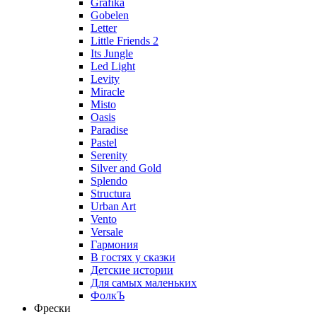
Grafika
Gobelen
Letter
Little Friends 2
Its Jungle
Led Light
Levity
Miracle
Misto
Oasis
Paradise
Pastel
Serenity
Silver and Gold
Splendo
Structura
Urban Art
Vento
Versale
Гармония
В гостях у сказки
Детские истории
Для самых маленьких
ФолкЪ
Фрески