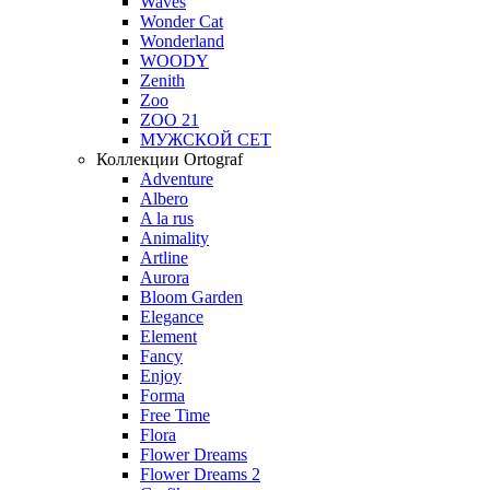
Waves
Wonder Cat
Wonderland
WOODY
Zenith
Zoo
ZOO 21
МУЖСКОЙ СЕТ
Коллекции Ortograf
Adventure
Albero
A la rus
Animality
Artline
Aurora
Bloom Garden
Elegance
Element
Fancy
Enjoy
Forma
Free Time
Flora
Flower Dreams
Flower Dreams 2