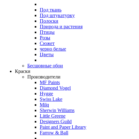
Под ткань
Под штукатурку
Полоски
Природа и растения
Птицы
Розы
Сюжет
черно белые
Цветы
Бесшовные обои
Краски
Производители
MF Paints
Diamond Vogel
Hygge
Swiss Lake
Milq
Sherwin Williams
Little Greene
Designers Guild
Paint and Paper Library
Farrow & Ball