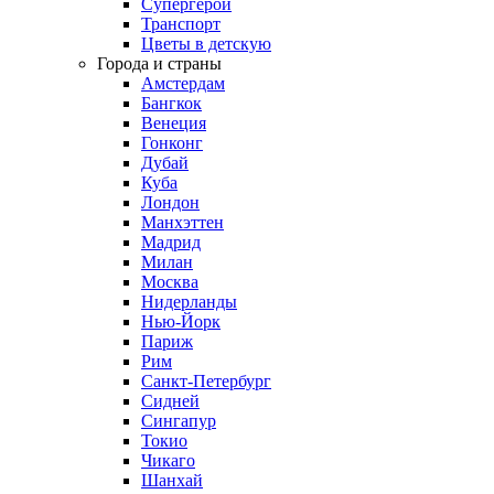
Супергерои
Транспорт
Цветы в детскую
Города и страны
Амстердам
Бангкок
Венеция
Гонконг
Дубай
Куба
Лондон
Манхэттен
Мадрид
Милан
Москва
Нидерланды
Нью-Йорк
Париж
Рим
Санкт-Петербург
Сидней
Сингапур
Токио
Чикаго
Шанхай