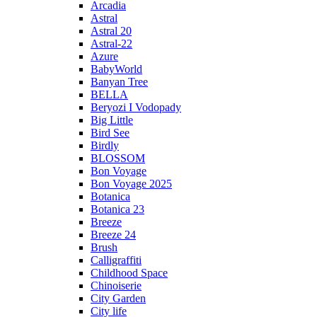
Arcadia
Astral
Astral 20
Astral-22
Azure
BabyWorld
Banyan Tree
BELLA
Beryozi I Vodopady
Big Little
Bird See
Birdly
BLOSSOM
Bon Voyage
Bon Voyage 2025
Botanica
Botanica 23
Breeze
Breeze 24
Brush
Calligraffiti
Childhood Space
Chinoiserie
City Garden
City life