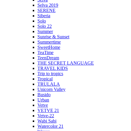
Selva 2019
SERENE
Siberia
Solo
Solo 22
Summer
Sunrise & Sunset
Summertime
SweetHome
TeaTime
TeenDream
THE SECRET LANGUAGE
TRAVEL KIDS
Trip to tropics
Tropical
TRULALA
Unicorn Valley
Busido
Urban
Vetve
VETVE 21
Vetve-22
Wabi Sabi
Watercolor 21