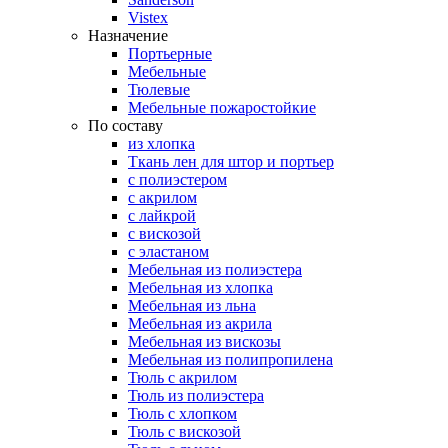
Vistex
Назначение
Портьерные
Мебельные
Тюлевые
Мебельные пожаростойкие
По составу
из хлопка
Ткань лен для штор и портьер
с полиэстером
с акрилом
с лайкрой
с вискозой
с эластаном
Мебельная из полиэстера
Мебельная из хлопка
Мебельная из льна
Мебельная из акрила
Мебельная из вискозы
Мебельная из полипропилена
Тюль с акрилом
Тюль из полиэстера
Тюль с хлопком
Тюль с вискозой