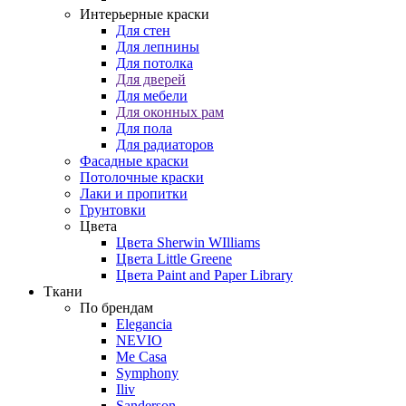
Интерьерные краски
Для стен
Для лепнины
Для потолка
Для дверей
Для мебели
Для оконных рам
Для пола
Для радиаторов
Фасадные краски
Потолочные краски
Лаки и пропитки
Грунтовки
Цвета
Цвета Sherwin WIlliams
Цвета Little Greene
Цвета Paint and Paper Library
Ткани
По брендам
Elegancia
NEVIO
Me Casa
Symphony
Iliv
Sanderson