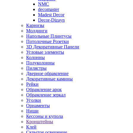
NMC
decomaster
Madest Decor
Decor-Dizayn
Карнизы
Молдинги
Напольные Плинтусы
Потолочные Розетки
3D Декоративные Панели
Угловые элементы
Колонны
Полуколонны
Пилястры
Дверное обрамление
Декоративные камины
Рейки
Обрамление арок
Обрамление зеркал
Уголки
Орнаменты
Ниши
Кессоны и купола
Кронштейны
Клей
Скрытое освещение