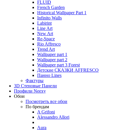
FLUID
French Garden
Historical Wallpaper Part 1
Infinito Walls
Labirint
Line Art
New Art
Re-Space
Rio Affresco
Trend Art
Wallpaper part 1
Wallpaper part 2
Wallpaper part 3 Forest
Детские СКАЗКИ AFFRESCO
Панно Lines
Фактуры
3D Стеновые Панели
Профили Neexy
Обои
Посмотреть все обои
По брендам
A Grifoni
Alessandro Allori
Aura