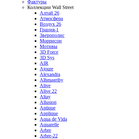
Фактуры
Коллекции Wall Street
Алтай 26
Атмосфера
Воздух 26
Грация-1
Зверополис
Моррисон
Мотивы
3D Force
3D Sys
AIR
Ajoure
Alexandra
Alhmagriby
Alive
Alive 22
Altay
Allusion
Antique
Applique
Aqua de Vida
Aquarelle
Arbre
Arbre-22