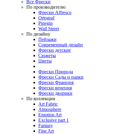
Все Фрески
По производителю
Фрески Affresco
Ortograf
Pinegin
Wall Street
По дизайну
Пейзажи
Современный дизайн
Фрески детские
Сюжеты
Цветы
Фрески Природа
Фрески Сады и парки
Фрески Франция
Фрески венеция
Фрески дворики
По коллекции
Art Fabric
Atmosphere
Emotion Art
Exclusive part 1
Fantasy
Fine Art