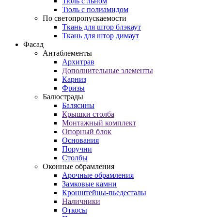
Тюль с льном
Тюль с полиамидом
По светопропускаемости
Ткань для штор блэкаут
Ткань для штор димаут
Фасад
Антаблементы
Архитрав
Дополнительные элементы
Карниз
Фризы
Балюстрады
Балясины
Крышки столба
Монтажный комплект
Опорный блок
Основания
Поручни
Столбы
Оконные обрамления
Арочные обрамления
Замковые камни
Кронштейны-пьедесталы
Наличники
Откосы