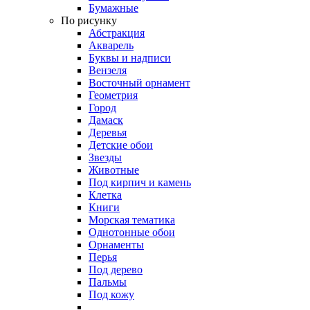
Бумажные
По рисунку
Абстракция
Акварель
Буквы и надписи
Вензеля
Восточный орнамент
Геометрия
Город
Дамаск
Деревья
Детские обои
Звезды
Животные
Под кирпич и камень
Клетка
Книги
Морская тематика
Однотонные обои
Орнаменты
Перья
Под дерево
Пальмы
Под кожу