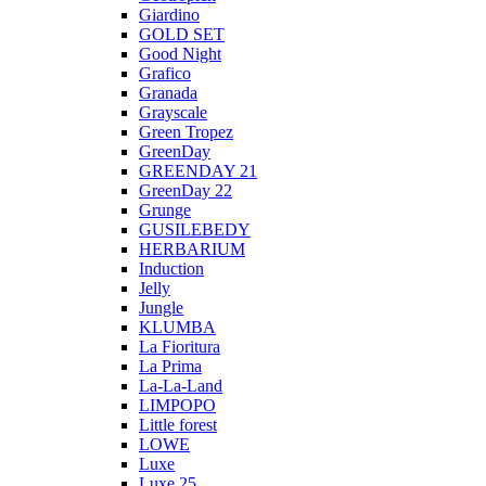
Giardino
GOLD SET
Good Night
Grafico
Granada
Grayscale
Green Tropez
GreenDay
GREENDAY 21
GreenDay 22
Grunge
GUSILEBEDY
HERBARIUM
Induction
Jelly
Jungle
KLUMBA
La Fioritura
La Prima
La-La-Land
LIMPOPO
Little forest
LOWE
Luxe
Luxe 25