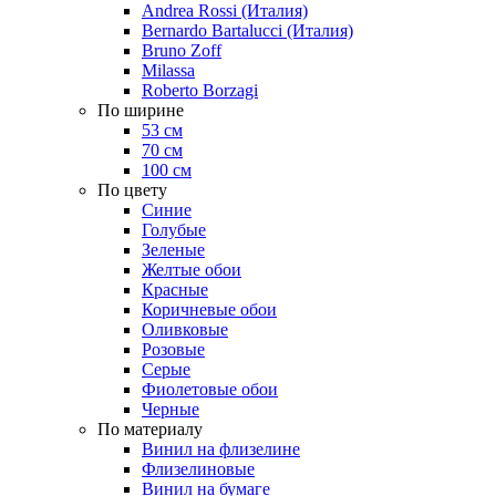
Andrea Rossi (Италия)
Bernardo Bartalucci (Италия)
Bruno Zoff
Milassa
Roberto Borzagi
По ширине
53 см
70 см
100 см
По цвету
Синие
Голубые
Зеленые
Желтые обои
Красные
Коричневые обои
Оливковые
Розовые
Серые
Фиолетовые обои
Черные
По материалу
Винил на флизелине
Флизелиновые
Винил на бумаге