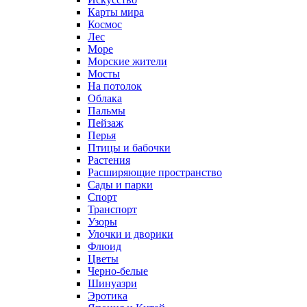
Карты мира
Космос
Лес
Море
Морские жители
Мосты
На потолок
Облака
Пальмы
Пейзаж
Перья
Птицы и бабочки
Растения
Расширяющие пространство
Сады и парки
Спорт
Транспорт
Узоры
Улочки и дворики
Флюид
Цветы
Черно-белые
Шинуазри
Эротика