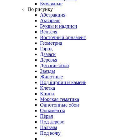
Бумажные
По рисунку
Абстракция
Акварель
Буквы и надписи
Вензеля
Восточный орнамент
Геометрия
Город
Дамаск
Деревья
Детские обои
Звезды
Животные
Под кирпич и камень
Клетка
Книги
Морская тематика
Однотонные обои
Орнаменты
Перья
Под дерево
Пальмы
Под кожу