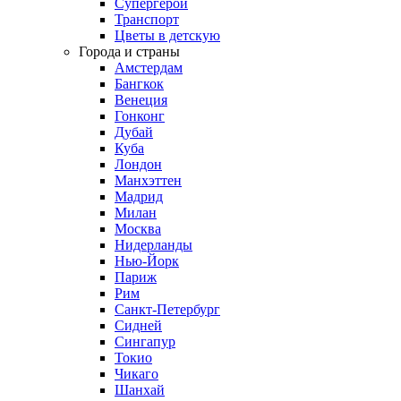
Супергерои
Транспорт
Цветы в детскую
Города и страны
Амстердам
Бангкок
Венеция
Гонконг
Дубай
Куба
Лондон
Манхэттен
Мадрид
Милан
Москва
Нидерланды
Нью-Йорк
Париж
Рим
Санкт-Петербург
Сидней
Сингапур
Токио
Чикаго
Шанхай