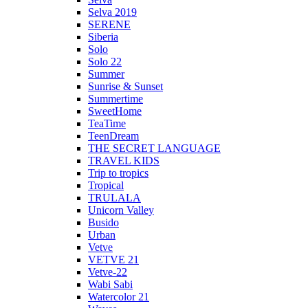
Selva 2019
SERENE
Siberia
Solo
Solo 22
Summer
Sunrise & Sunset
Summertime
SweetHome
TeaTime
TeenDream
THE SECRET LANGUAGE
TRAVEL KIDS
Trip to tropics
Tropical
TRULALA
Unicorn Valley
Busido
Urban
Vetve
VETVE 21
Vetve-22
Wabi Sabi
Watercolor 21