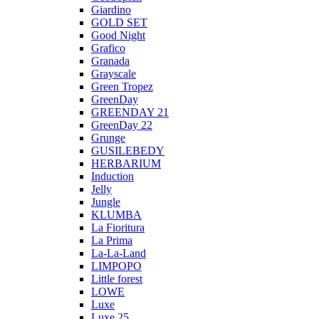
Giardino
GOLD SET
Good Night
Grafico
Granada
Grayscale
Green Tropez
GreenDay
GREENDAY 21
GreenDay 22
Grunge
GUSILEBEDY
HERBARIUM
Induction
Jelly
Jungle
KLUMBA
La Fioritura
La Prima
La-La-Land
LIMPOPO
Little forest
LOWE
Luxe
Luxe 25