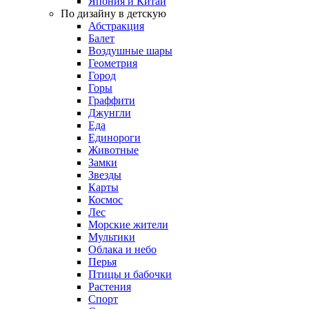
Япония и Китай
По дизайну в детскую
Абстракция
Балет
Воздушные шары
Геометрия
Город
Горы
Граффити
Джунгли
Еда
Единороги
Животные
Замки
Звезды
Карты
Космос
Лес
Морские жители
Мультики
Облака и небо
Перья
Птицы и бабочки
Растения
Спорт