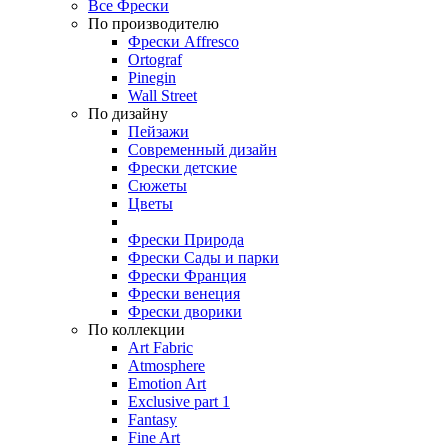
Все Фрески
По производителю
Фрески Affresco
Ortograf
Pinegin
Wall Street
По дизайну
Пейзажи
Современный дизайн
Фрески детские
Сюжеты
Цветы
Фрески Природа
Фрески Сады и парки
Фрески Франция
Фрески венеция
Фрески дворики
По коллекции
Art Fabric
Atmosphere
Emotion Art
Exclusive part 1
Fantasy
Fine Art