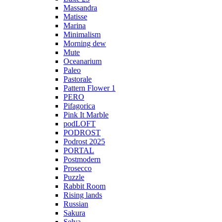
Massandra
Matisse
Marina
Minimalism
Morning dew
Mute
Oceanarium
Paleo
Pastorale
Pattern Flower 1
PERO
Pifagorica
Pink It Marble
podLOFT
PODROST
Podrost 2025
PORTAL
Postmodern
Prosecco
Puzzle
Rabbit Room
Rising lands
Russian
Sakura
Selva