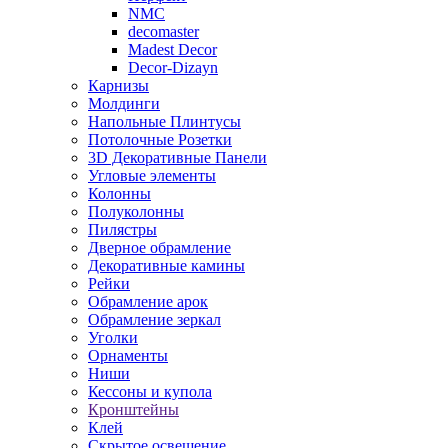
NMC
decomaster
Madest Decor
Decor-Dizayn
Карнизы
Молдинги
Напольные Плинтусы
Потолочные Розетки
3D Декоративные Панели
Угловые элементы
Колонны
Полуколонны
Пилястры
Дверное обрамление
Декоративные камины
Рейки
Обрамление арок
Обрамление зеркал
Уголки
Орнаменты
Ниши
Кессоны и купола
Кронштейны
Клей
Скрытое освещение