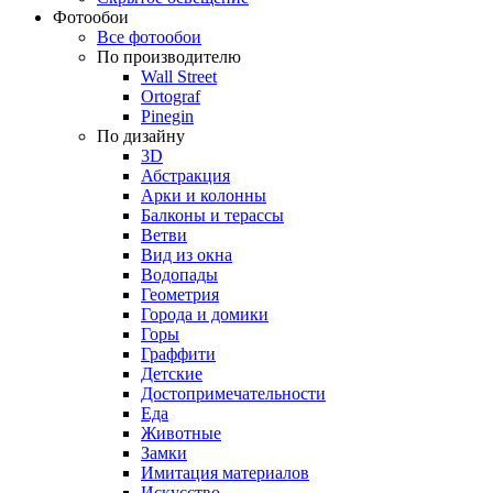
Фотообои
Все фотообои
По производителю
Wall Street
Ortograf
Pinegin
По дизайну
3D
Абстракция
Арки и колонны
Балконы и терассы
Ветви
Вид из окна
Водопады
Геометрия
Города и домики
Горы
Граффити
Детские
Достопримечательности
Еда
Животные
Замки
Имитация материалов
Искусство