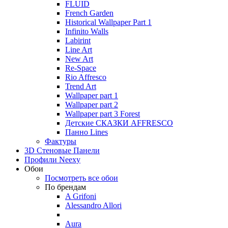
FLUID
French Garden
Historical Wallpaper Part 1
Infinito Walls
Labirint
Line Art
New Art
Re-Space
Rio Affresco
Trend Art
Wallpaper part 1
Wallpaper part 2
Wallpaper part 3 Forest
Детские СКАЗКИ AFFRESCO
Панно Lines
Фактуры
3D Стеновые Панели
Профили Neexy
Обои
Посмотреть все обои
По брендам
A Grifoni
Alessandro Allori
Aura