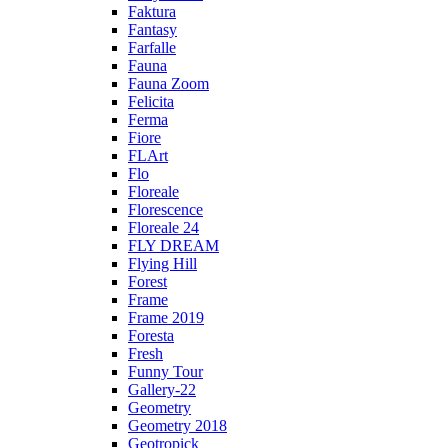
Faktura
Fantasy
Farfalle
Fauna
Fauna Zoom
Felicita
Ferma
Fiore
FLArt
Flo
Floreale
Florescence
Floreale 24
FLY DREAM
Flying Hill
Forest
Frame
Frame 2019
Foresta
Fresh
Funny Tour
Gallery-22
Geometry
Geometry 2018
Geotropick