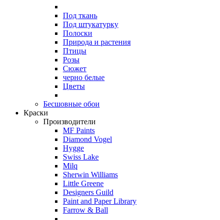
Под ткань
Под штукатурку
Полоски
Природа и растения
Птицы
Розы
Сюжет
черно белые
Цветы
Бесшовные обои
Краски
Производители
MF Paints
Diamond Vogel
Hygge
Swiss Lake
Milq
Sherwin Williams
Little Greene
Designers Guild
Paint and Paper Library
Farrow & Ball