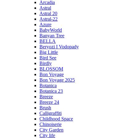
Arcadia
Astral
Astral 20
Astral-22
Azure
BabyWorld
Banyan Tree
BELLA
Beryozi I Vodopady
Big Little
Bird See
Birdly
BLOSSOM
Bon Voyage
Bon Voyage 2025
Botanica
Botanica 23
Breeze
Breeze 24
Brush
Calligraffiti
Childhood Space
Chinoiserie
City Garden
City life