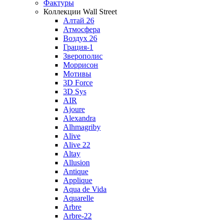
Фактуры
Коллекции Wall Street
Алтай 26
Атмосфера
Воздух 26
Грация-1
Зверополис
Моррисон
Мотивы
3D Force
3D Sys
AIR
Ajoure
Alexandra
Alhmagriby
Alive
Alive 22
Altay
Allusion
Antique
Applique
Aqua de Vida
Aquarelle
Arbre
Arbre-22