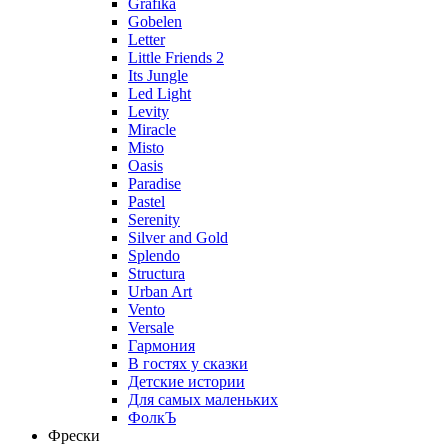
Grafika
Gobelen
Letter
Little Friends 2
Its Jungle
Led Light
Levity
Miracle
Misto
Oasis
Paradise
Pastel
Serenity
Silver and Gold
Splendo
Structura
Urban Art
Vento
Versale
Гармония
В гостях у сказки
Детские истории
Для самых маленьких
ФолкЪ
Фрески