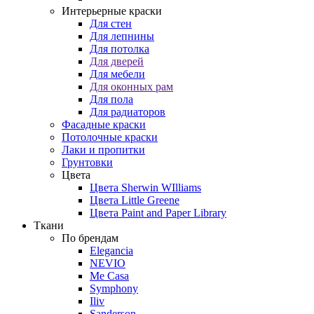
Интерьерные краски
Для стен
Для лепнины
Для потолка
Для дверей
Для мебели
Для оконных рам
Для пола
Для радиаторов
Фасадные краски
Потолочные краски
Лаки и пропитки
Грунтовки
Цвета
Цвета Sherwin WIlliams
Цвета Little Greene
Цвета Paint and Paper Library
Ткани
По брендам
Elegancia
NEVIO
Me Casa
Symphony
Iliv
Sanderson