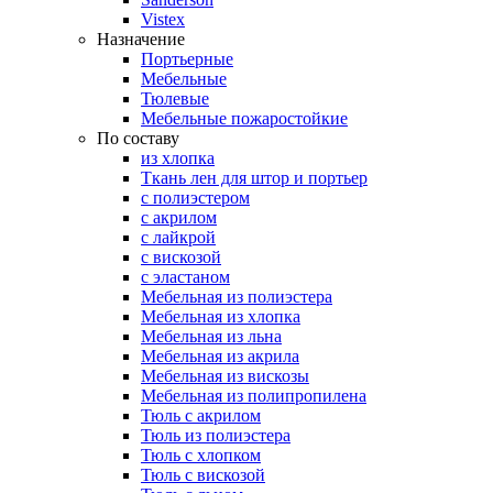
Vistex
Назначение
Портьерные
Мебельные
Тюлевые
Мебельные пожаростойкие
По составу
из хлопка
Ткань лен для штор и портьер
с полиэстером
с акрилом
с лайкрой
с вискозой
с эластаном
Мебельная из полиэстера
Мебельная из хлопка
Мебельная из льна
Мебельная из акрила
Мебельная из вискозы
Мебельная из полипропилена
Тюль с акрилом
Тюль из полиэстера
Тюль с хлопком
Тюль с вискозой