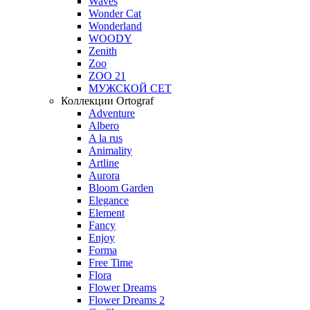
Waves
Wonder Cat
Wonderland
WOODY
Zenith
Zoo
ZOO 21
МУЖСКОЙ СЕТ
Коллекции Ortograf
Adventure
Albero
A la rus
Animality
Artline
Aurora
Bloom Garden
Elegance
Element
Fancy
Enjoy
Forma
Free Time
Flora
Flower Dreams
Flower Dreams 2