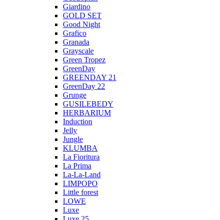
Giardino
GOLD SET
Good Night
Grafico
Granada
Grayscale
Green Tropez
GreenDay
GREENDAY 21
GreenDay 22
Grunge
GUSILEBEDY
HERBARIUM
Induction
Jelly
Jungle
KLUMBA
La Fioritura
La Prima
La-La-Land
LIMPOPO
Little forest
LOWE
Luxe
Luxe 25