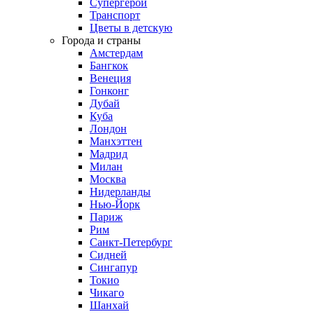
Супергерои
Транспорт
Цветы в детскую
Города и страны
Амстердам
Бангкок
Венеция
Гонконг
Дубай
Куба
Лондон
Манхэттен
Мадрид
Милан
Москва
Нидерланды
Нью-Йорк
Париж
Рим
Санкт-Петербург
Сидней
Сингапур
Токио
Чикаго
Шанхай