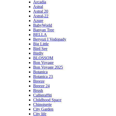
Arcadia
Astral
Astral 20
Astral-22
Azure
BabyWorld
Banyan Tree
BELLA
Beryozi I Vodopady
Big Little
Bird See
Birdly
BLOSSOM
Bon Voyage
Bon Voyage 2025
Botanica
Botanica 23
Breeze
Breeze 24
Brush
Calligraffiti
Childhood Space
Chinoiserie
City Garden
City life