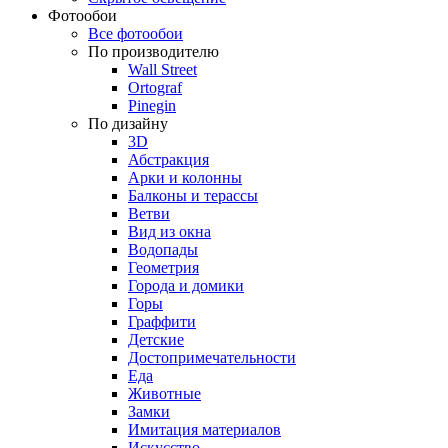
Фотообои
Все фотообои
По производителю
Wall Street
Ortograf
Pinegin
По дизайну
3D
Абстракция
Арки и колонны
Балконы и терассы
Ветви
Вид из окна
Водопады
Геометрия
Города и домики
Горы
Граффити
Детские
Достопримечательности
Еда
Животные
Замки
Имитация материалов
Искусство