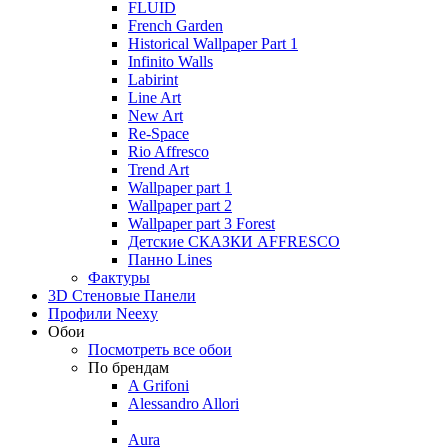
FLUID
French Garden
Historical Wallpaper Part 1
Infinito Walls
Labirint
Line Art
New Art
Re-Space
Rio Affresco
Trend Art
Wallpaper part 1
Wallpaper part 2
Wallpaper part 3 Forest
Детские СКАЗКИ AFFRESCO
Панно Lines
Фактуры
3D Стеновые Панели
Профили Neexy
Обои
Посмотреть все обои
По брендам
A Grifoni
Alessandro Allori
Aura