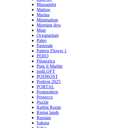
Massandra
Matisse
Marina
Minimalism
Morning dew
Mute
Oceanarium
Paleo
Pastorale
Pattern Flower 1
PERO
Pifagorica
Pink It Marble
podLOFT
PODROST
Podrost 2025
PORTAL
Postmodern
Prosecco
Puzzle
Rabbit Room
Rising lands
Russian
Sakura
Selva