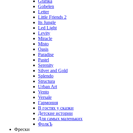
Grafika
Gobelen
Letter
Little Friends 2
Its Jungle
Led Light
Levity
Miracle
Misto
Oasis
Paradise
Pastel
Serenity
Silver and Gold
Splendo
Structura
Urban Art
Vento
Versale
Гармония
В гостях у сказки
Детские истории
Для самых маленьких
ФолкЪ
Фрески