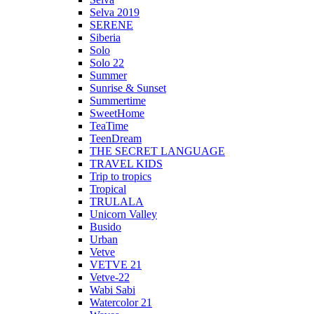
Selva 2019
SERENE
Siberia
Solo
Solo 22
Summer
Sunrise & Sunset
Summertime
SweetHome
TeaTime
TeenDream
THE SECRET LANGUAGE
TRAVEL KIDS
Trip to tropics
Tropical
TRULALA
Unicorn Valley
Busido
Urban
Vetve
VETVE 21
Vetve-22
Wabi Sabi
Watercolor 21