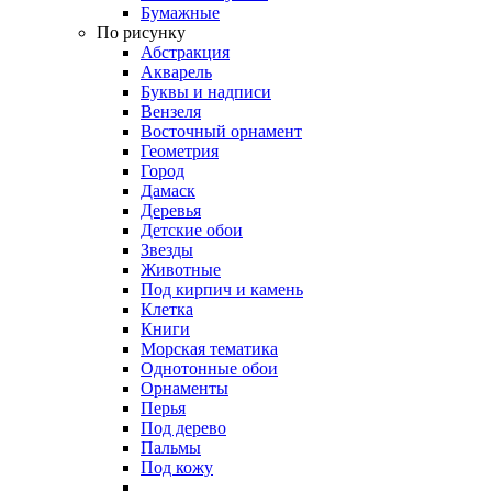
Бумажные
По рисунку
Абстракция
Акварель
Буквы и надписи
Вензеля
Восточный орнамент
Геометрия
Город
Дамаск
Деревья
Детские обои
Звезды
Животные
Под кирпич и камень
Клетка
Книги
Морская тематика
Однотонные обои
Орнаменты
Перья
Под дерево
Пальмы
Под кожу