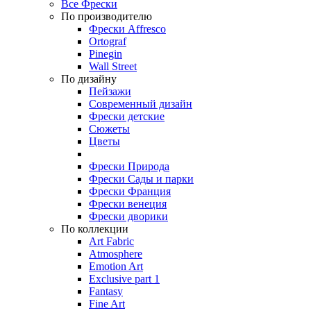
Все Фрески
По производителю
Фрески Affresco
Ortograf
Pinegin
Wall Street
По дизайну
Пейзажи
Современный дизайн
Фрески детские
Сюжеты
Цветы
Фрески Природа
Фрески Сады и парки
Фрески Франция
Фрески венеция
Фрески дворики
По коллекции
Art Fabric
Atmosphere
Emotion Art
Exclusive part 1
Fantasy
Fine Art