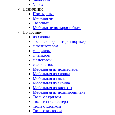
Vistex
Назначение
Портьерные
Мебельные
Тюлевые
Мебельные пожаростойкие
По составу
из хлопка
Ткань лен для штор и портьер
с полиэстером
с акрилом
с лайкрой
с вискозой
с эластаном
Мебельная из полиэстера
Мебельная из хлопка
Мебельная из льна
Мебельная из акрила
Мебельная из вискозы
Мебельная из полипропилена
Тюль с акрилом
Тюль из полиэстера
Тюль с хлопком
Тюль с вискозой