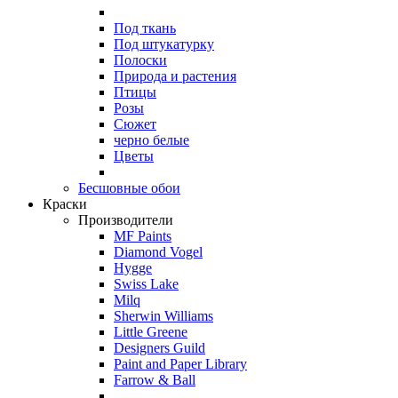
Под ткань
Под штукатурку
Полоски
Природа и растения
Птицы
Розы
Сюжет
черно белые
Цветы
Бесшовные обои
Краски
Производители
MF Paints
Diamond Vogel
Hygge
Swiss Lake
Milq
Sherwin Williams
Little Greene
Designers Guild
Paint and Paper Library
Farrow & Ball