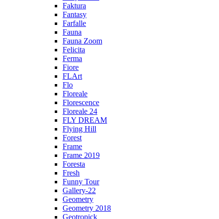
Faktura
Fantasy
Farfalle
Fauna
Fauna Zoom
Felicita
Ferma
Fiore
FLArt
Flo
Floreale
Florescence
Floreale 24
FLY DREAM
Flying Hill
Forest
Frame
Frame 2019
Foresta
Fresh
Funny Tour
Gallery-22
Geometry
Geometry 2018
Geotropick