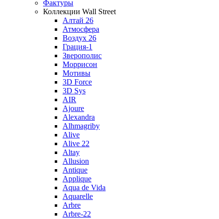
Фактуры
Коллекции Wall Street
Алтай 26
Атмосфера
Воздух 26
Грация-1
Зверополис
Моррисон
Мотивы
3D Force
3D Sys
AIR
Ajoure
Alexandra
Alhmagriby
Alive
Alive 22
Altay
Allusion
Antique
Applique
Aqua de Vida
Aquarelle
Arbre
Arbre-22