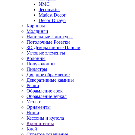
NMC
decomaster
Madest Decor
Decor-Dizayn
Карнизы
Молдинги
Напольные Плинтусы
Потолочные Розетки
3D Декоративные Панели
Угловые элементы
Колонны
Полуколонны
Пилястры
Дверное обрамление
Декоративные камины
Рейки
Обрамление арок
Обрамление зеркал
Уголки
Орнаменты
Ниши
Кессоны и купола
Кронштейны
Клей
Скрытое освещение