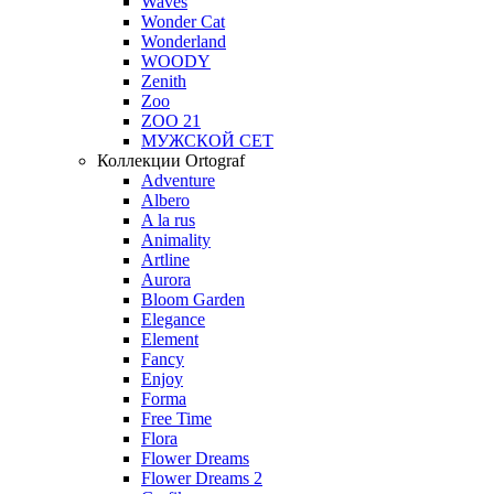
Waves
Wonder Cat
Wonderland
WOODY
Zenith
Zoo
ZOO 21
МУЖСКОЙ СЕТ
Коллекции Ortograf
Adventure
Albero
A la rus
Animality
Artline
Aurora
Bloom Garden
Elegance
Element
Fancy
Enjoy
Forma
Free Time
Flora
Flower Dreams
Flower Dreams 2