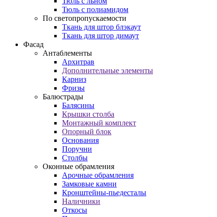
Тюль с льном
Тюль с полиамидом
По светопропускаемости
Ткань для штор блэкаут
Ткань для штор димаут
Фасад
Антаблементы
Архитрав
Дополнительные элементы
Карниз
Фризы
Балюстрады
Балясины
Крышки столба
Монтажный комплект
Опорный блок
Основания
Поручни
Столбы
Оконные обрамления
Арочные обрамления
Замковые камни
Кронштейны-пьедесталы
Наличники
Откосы