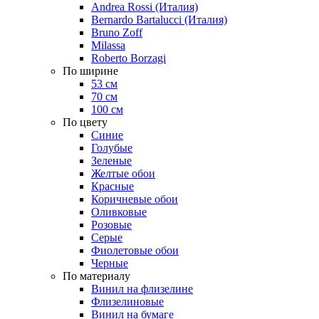
Andrea Rossi (Италия)
Bernardo Bartalucci (Италия)
Bruno Zoff
Milassa
Roberto Borzagi
По ширине
53 см
70 см
100 см
По цвету
Синие
Голубые
Зеленые
Желтые обои
Красные
Коричневые обои
Оливковые
Розовые
Серые
Фиолетовые обои
Черные
По материалу
Винил на флизелине
Флизелиновые
Винил на бумаге