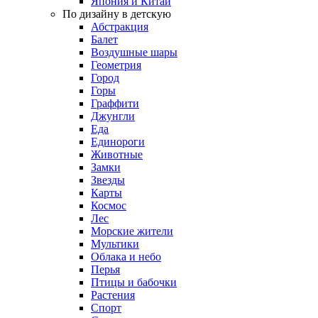
Япония и Китай
По дизайну в детскую
Абстракция
Балет
Воздушные шары
Геометрия
Город
Горы
Граффити
Джунгли
Еда
Единороги
Животные
Замки
Звезды
Карты
Космос
Лес
Морские жители
Мультики
Облака и небо
Перья
Птицы и бабочки
Растения
Спорт