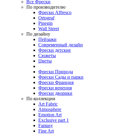
Все Фрески
По производителю
Фрески Affresco
Ortograf
Pinegin
Wall Street
По дизайну
Пейзажи
Современный дизайн
Фрески детские
Сюжеты
Цветы
Фрески Природа
Фрески Сады и парки
Фрески Франция
Фрески венеция
Фрески дворики
По коллекции
Art Fabric
Atmosphere
Emotion Art
Exclusive part 1
Fantasy
Fine Art