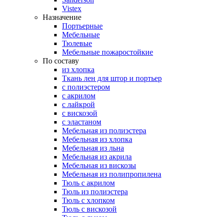
Vistex
Назначение
Портьерные
Мебельные
Тюлевые
Мебельные пожаростойкие
По составу
из хлопка
Ткань лен для штор и портьер
с полиэстером
с акрилом
с лайкрой
с вискозой
с эластаном
Мебельная из полиэстера
Мебельная из хлопка
Мебельная из льна
Мебельная из акрила
Мебельная из вискозы
Мебельная из полипропилена
Тюль с акрилом
Тюль из полиэстера
Тюль с хлопком
Тюль с вискозой