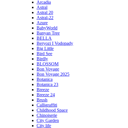
Arcadia
Astral
Astral 20
Astral-22
Azure
BabyWorld
Banyan Tree
BELLA
Beryozi I Vodopady
Big Little
Bird See
Birdly
BLOSSOM
Bon Voyage
Bon Voyage 2025
Botanica
Botanica 23
Breeze
Breeze 24
Brush
Calligraffiti
Childhood Space
Chinoiserie
City Garden
City life