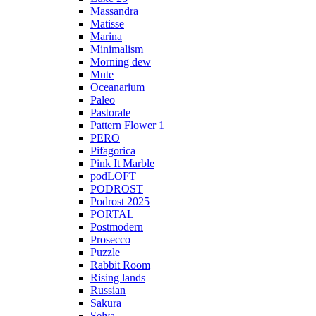
Massandra
Matisse
Marina
Minimalism
Morning dew
Mute
Oceanarium
Paleo
Pastorale
Pattern Flower 1
PERO
Pifagorica
Pink It Marble
podLOFT
PODROST
Podrost 2025
PORTAL
Postmodern
Prosecco
Puzzle
Rabbit Room
Rising lands
Russian
Sakura
Selva