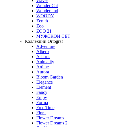
Waves
Wonder Cat
Wonderland
WOODY
Zenith
Zoo
ZOO 21
МУЖСКОЙ СЕТ
Коллекции Ortograf
Adventure
Albero
A la rus
Animality
Artline
Aurora
Bloom Garden
Elegance
Element
Fancy
Enjoy
Forma
Free Time
Flora
Flower Dreams
Flower Dreams 2