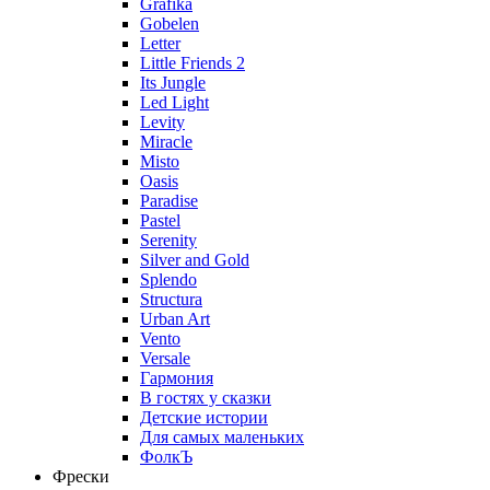
Grafika
Gobelen
Letter
Little Friends 2
Its Jungle
Led Light
Levity
Miracle
Misto
Oasis
Paradise
Pastel
Serenity
Silver and Gold
Splendo
Structura
Urban Art
Vento
Versale
Гармония
В гостях у сказки
Детские истории
Для самых маленьких
ФолкЪ
Фрески