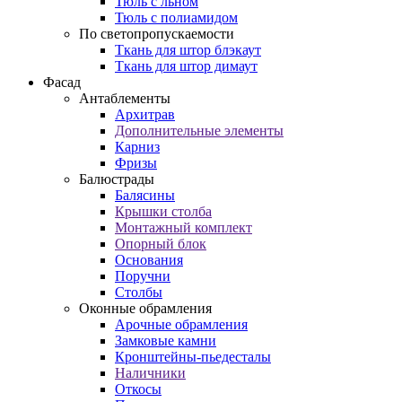
Тюль с льном
Тюль с полиамидом
По светопропускаемости
Ткань для штор блэкаут
Ткань для штор димаут
Фасад
Антаблементы
Архитрав
Дополнительные элементы
Карниз
Фризы
Балюстрады
Балясины
Крышки столба
Монтажный комплект
Опорный блок
Основания
Поручни
Столбы
Оконные обрамления
Арочные обрамления
Замковые камни
Кронштейны-пьедесталы
Наличники
Откосы