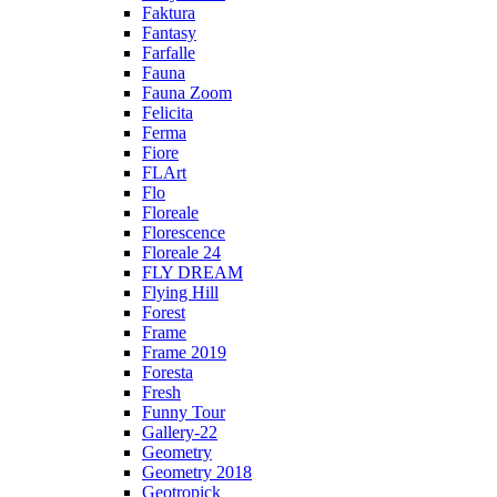
Faktura
Fantasy
Farfalle
Fauna
Fauna Zoom
Felicita
Ferma
Fiore
FLArt
Flo
Floreale
Florescence
Floreale 24
FLY DREAM
Flying Hill
Forest
Frame
Frame 2019
Foresta
Fresh
Funny Tour
Gallery-22
Geometry
Geometry 2018
Geotropick