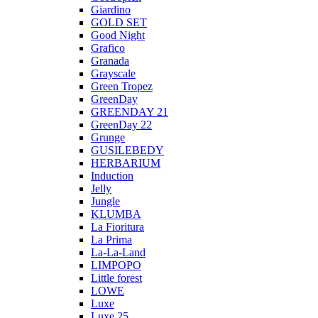
Giardino
GOLD SET
Good Night
Grafico
Granada
Grayscale
Green Tropez
GreenDay
GREENDAY 21
GreenDay 22
Grunge
GUSILEBEDY
HERBARIUM
Induction
Jelly
Jungle
KLUMBA
La Fioritura
La Prima
La-La-Land
LIMPOPO
Little forest
LOWE
Luxe
Luxe 25