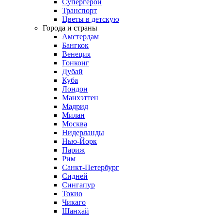
Супергерои
Транспорт
Цветы в детскую
Города и страны
Амстердам
Бангкок
Венеция
Гонконг
Дубай
Куба
Лондон
Манхэттен
Мадрид
Милан
Москва
Нидерланды
Нью-Йорк
Париж
Рим
Санкт-Петербург
Сидней
Сингапур
Токио
Чикаго
Шанхай