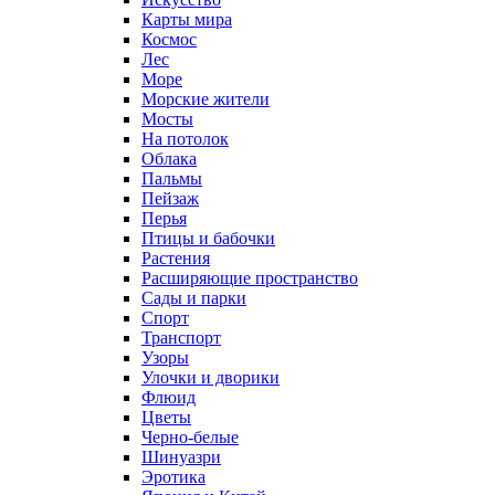
Карты мира
Космос
Лес
Море
Морские жители
Мосты
На потолок
Облака
Пальмы
Пейзаж
Перья
Птицы и бабочки
Растения
Расширяющие пространство
Сады и парки
Спорт
Транспорт
Узоры
Улочки и дворики
Флюид
Цветы
Черно-белые
Шинуазри
Эротика