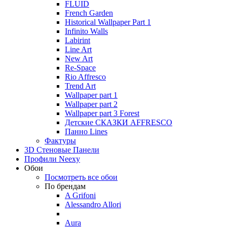
FLUID
French Garden
Historical Wallpaper Part 1
Infinito Walls
Labirint
Line Art
New Art
Re-Space
Rio Affresco
Trend Art
Wallpaper part 1
Wallpaper part 2
Wallpaper part 3 Forest
Детские СКАЗКИ AFFRESCO
Панно Lines
Фактуры
3D Стеновые Панели
Профили Neexy
Обои
Посмотреть все обои
По брендам
A Grifoni
Alessandro Allori
Aura