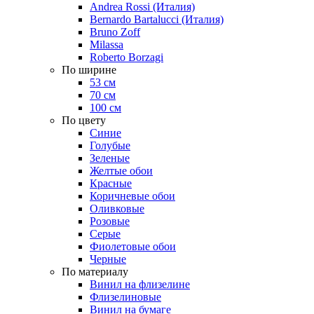
Andrea Rossi (Италия)
Bernardo Bartalucci (Италия)
Bruno Zoff
Milassa
Roberto Borzagi
По ширине
53 см
70 см
100 см
По цвету
Синие
Голубые
Зеленые
Желтые обои
Красные
Коричневые обои
Оливковые
Розовые
Серые
Фиолетовые обои
Черные
По материалу
Винил на флизелине
Флизелиновые
Винил на бумаге