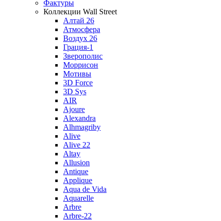
Фактуры
Коллекции Wall Street
Алтай 26
Атмосфера
Воздух 26
Грация-1
Зверополис
Моррисон
Мотивы
3D Force
3D Sys
AIR
Ajoure
Alexandra
Alhmagriby
Alive
Alive 22
Altay
Allusion
Antique
Applique
Aqua de Vida
Aquarelle
Arbre
Arbre-22