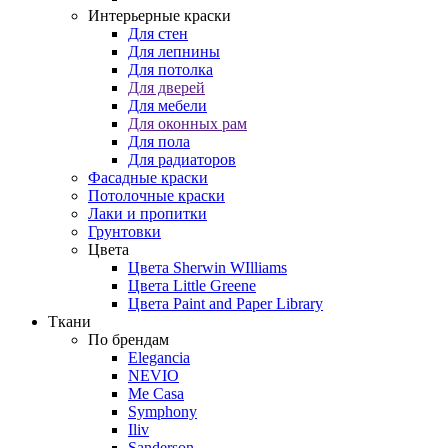
Интерьерные краски
Для стен
Для лепнины
Для потолка
Для дверей
Для мебели
Для оконных рам
Для пола
Для радиаторов
Фасадные краски
Потолочные краски
Лаки и пропитки
Грунтовки
Цвета
Цвета Sherwin WIlliams
Цвета Little Greene
Цвета Paint and Paper Library
Ткани
По брендам
Elegancia
NEVIO
Me Casa
Symphony
Iliv
Sanderson