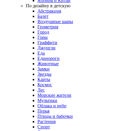
Япония и Китай
По дизайну в детскую
Абстракция
Балет
Воздушные шары
Геометрия
Город
Горы
Граффити
Джунгли
Еда
Единороги
Животные
Замки
Звезды
Карты
Космос
Лес
Морские жители
Мультики
Облака и небо
Перья
Птицы и бабочки
Растения
Спорт