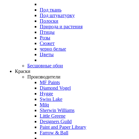
Под ткань
Под штукатурку
Полоски
Природа и растения
Птицы
Розы
Сюжет
черно белые
Цветы
Бесшовные обои
Краски
Производители
MF Paints
Diamond Vogel
Hygge
Swiss Lake
Milq
Sherwin Williams
Little Greene
Designers Guild
Paint and Paper Library
Farrow & Ball