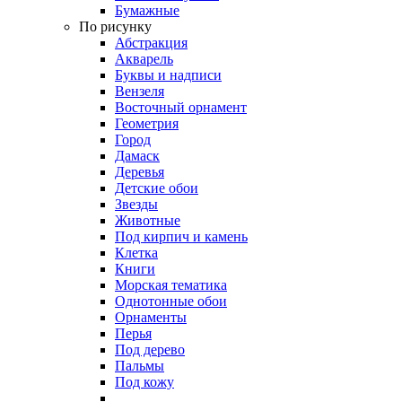
Бумажные
По рисунку
Абстракция
Акварель
Буквы и надписи
Вензеля
Восточный орнамент
Геометрия
Город
Дамаск
Деревья
Детские обои
Звезды
Животные
Под кирпич и камень
Клетка
Книги
Морская тематика
Однотонные обои
Орнаменты
Перья
Под дерево
Пальмы
Под кожу