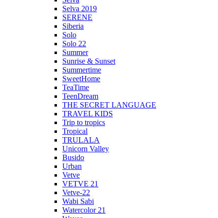
Selva 2019
SERENE
Siberia
Solo
Solo 22
Summer
Sunrise & Sunset
Summertime
SweetHome
TeaTime
TeenDream
THE SECRET LANGUAGE
TRAVEL KIDS
Trip to tropics
Tropical
TRULALA
Unicorn Valley
Busido
Urban
Vetve
VETVE 21
Vetve-22
Wabi Sabi
Watercolor 21