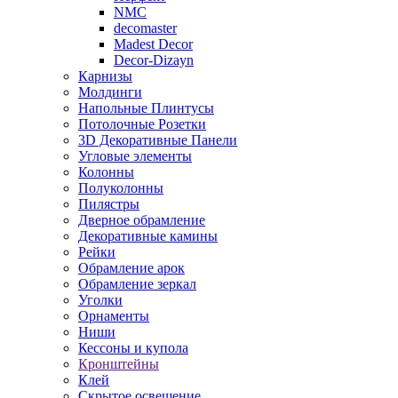
NMC
decomaster
Madest Decor
Decor-Dizayn
Карнизы
Молдинги
Напольные Плинтусы
Потолочные Розетки
3D Декоративные Панели
Угловые элементы
Колонны
Полуколонны
Пилястры
Дверное обрамление
Декоративные камины
Рейки
Обрамление арок
Обрамление зеркал
Уголки
Орнаменты
Ниши
Кессоны и купола
Кронштейны
Клей
Скрытое освещение