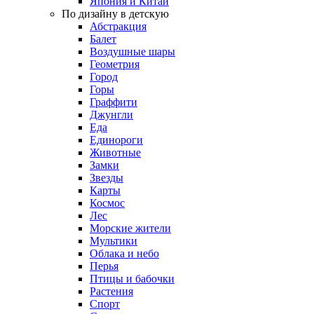
Япония и Китай
По дизайну в детскую
Абстракция
Балет
Воздушные шары
Геометрия
Город
Горы
Граффити
Джунгли
Еда
Единороги
Животные
Замки
Звезды
Карты
Космос
Лес
Морские жители
Мультики
Облака и небо
Перья
Птицы и бабочки
Растения
Спорт