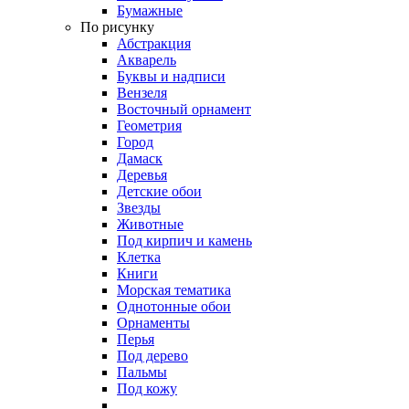
Бумажные
По рисунку
Абстракция
Акварель
Буквы и надписи
Вензеля
Восточный орнамент
Геометрия
Город
Дамаск
Деревья
Детские обои
Звезды
Животные
Под кирпич и камень
Клетка
Книги
Морская тематика
Однотонные обои
Орнаменты
Перья
Под дерево
Пальмы
Под кожу