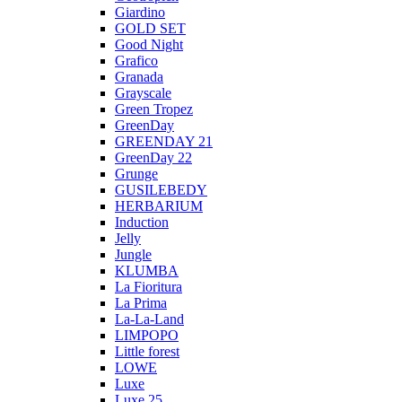
Giardino
GOLD SET
Good Night
Grafico
Granada
Grayscale
Green Tropez
GreenDay
GREENDAY 21
GreenDay 22
Grunge
GUSILEBEDY
HERBARIUM
Induction
Jelly
Jungle
KLUMBA
La Fioritura
La Prima
La-La-Land
LIMPOPO
Little forest
LOWE
Luxe
Luxe 25