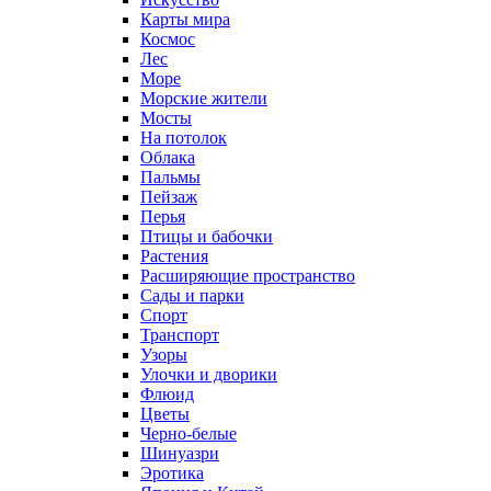
Карты мира
Космос
Лес
Море
Морские жители
Мосты
На потолок
Облака
Пальмы
Пейзаж
Перья
Птицы и бабочки
Растения
Расширяющие пространство
Сады и парки
Спорт
Транспорт
Узоры
Улочки и дворики
Флюид
Цветы
Черно-белые
Шинуазри
Эротика