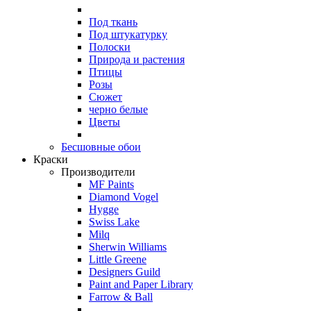
Под ткань
Под штукатурку
Полоски
Природа и растения
Птицы
Розы
Сюжет
черно белые
Цветы
Бесшовные обои
Краски
Производители
MF Paints
Diamond Vogel
Hygge
Swiss Lake
Milq
Sherwin Williams
Little Greene
Designers Guild
Paint and Paper Library
Farrow & Ball