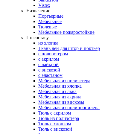
Vistex
Назначение
Портьерные
Мебельные
Тюлевые
Мебельные пожаростойкие
По составу
из хлопка
Ткань лен для штор и портьер
с полиэстером
с акрилом
с лайкрой
с вискозой
с эластаном
Мебельная из полиэстера
Мебельная из хлопка
Мебельная из льна
Мебельная из акрила
Мебельная из вискозы
Мебельная из полипропилена
Тюль с акрилом
Тюль из полиэстера
Тюль с хлопком
Тюль с вискозой