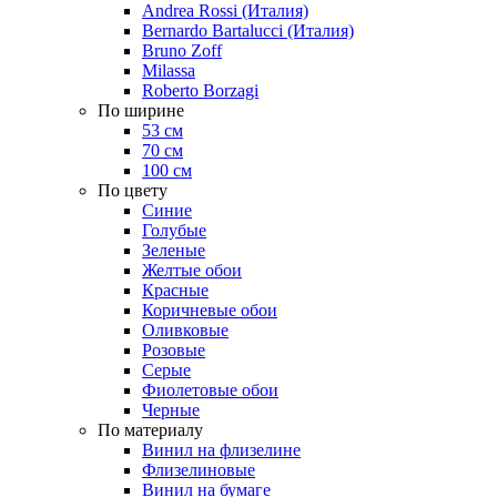
Andrea Rossi (Италия)
Bernardo Bartalucci (Италия)
Bruno Zoff
Milassa
Roberto Borzagi
По ширине
53 см
70 см
100 см
По цвету
Синие
Голубые
Зеленые
Желтые обои
Красные
Коричневые обои
Оливковые
Розовые
Серые
Фиолетовые обои
Черные
По материалу
Винил на флизелине
Флизелиновые
Винил на бумаге