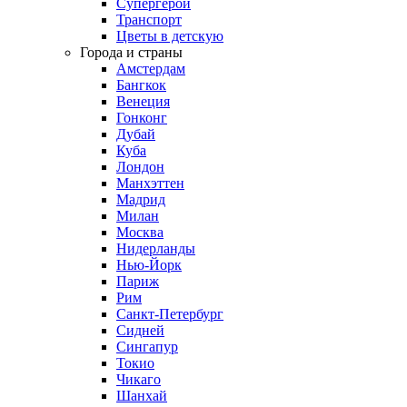
Супергерои
Транспорт
Цветы в детскую
Города и страны
Амстердам
Бангкок
Венеция
Гонконг
Дубай
Куба
Лондон
Манхэттен
Мадрид
Милан
Москва
Нидерланды
Нью-Йорк
Париж
Рим
Санкт-Петербург
Сидней
Сингапур
Токио
Чикаго
Шанхай