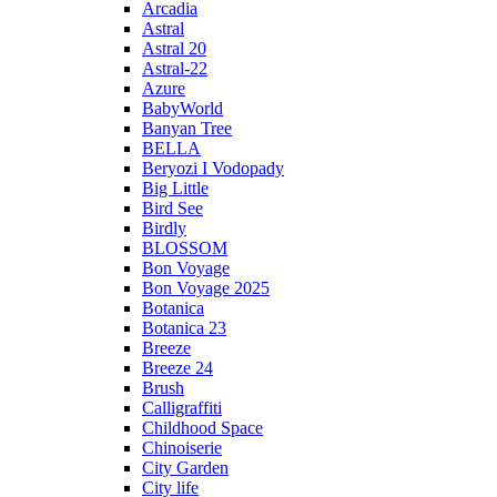
Arcadia
Astral
Astral 20
Astral-22
Azure
BabyWorld
Banyan Tree
BELLA
Beryozi I Vodopady
Big Little
Bird See
Birdly
BLOSSOM
Bon Voyage
Bon Voyage 2025
Botanica
Botanica 23
Breeze
Breeze 24
Brush
Calligraffiti
Childhood Space
Chinoiserie
City Garden
City life