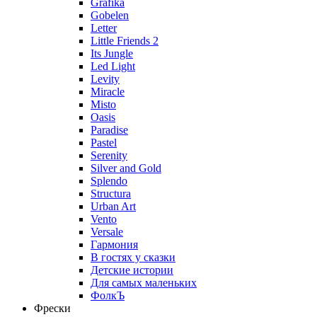
Grafika
Gobelen
Letter
Little Friends 2
Its Jungle
Led Light
Levity
Miracle
Misto
Oasis
Paradise
Pastel
Serenity
Silver and Gold
Splendo
Structura
Urban Art
Vento
Versale
Гармония
В гостях у сказки
Детские истории
Для самых маленьких
ФолкЪ
Фрески