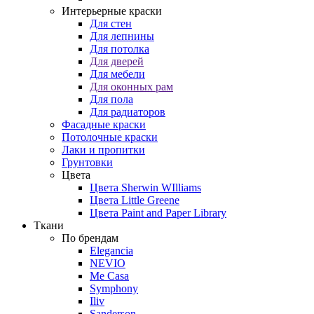
Интерьерные краски
Для стен
Для лепнины
Для потолка
Для дверей
Для мебели
Для оконных рам
Для пола
Для радиаторов
Фасадные краски
Потолочные краски
Лаки и пропитки
Грунтовки
Цвета
Цвета Sherwin WIlliams
Цвета Little Greene
Цвета Paint and Paper Library
Ткани
По брендам
Elegancia
NEVIO
Me Casa
Symphony
Iliv
Sanderson