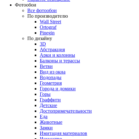
Фотообои
Все фотообои
По производителю
Wall Street
Ortograf
Pinegin
По дизайну
3D
Абстракция
Арки и колонны
Балконы и терассы
Ветви
Вид из окна
Водопады
Геометрия
Города и домики
Горы
Граффити
Детские
Достопримечательности
Еда
Животные
Замки
Имитация материалов
Искусство