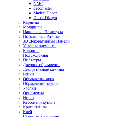
NMC
decomaster
Madest Decor
Decor-Dizayn
Карнизы
Молдинги
Напольные Плинтусы
Потолочные Розетки
3D Декоративные Панели
Угловые элементы
Колонны
Полуколонны
Пилястры
Дверное обрамление
Декоративные камины
Рейки
Обрамление арок
Обрамление зеркал
Уголки
Орнаменты
Ниши
Кессоны и купола
Кронштейны
Клей
Скрытое освещение