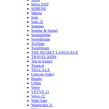
Selva 2019
SERENE
Siberia
Solo
Solo 22
Summer
Sunrise & Sunset
Summertime
SweetHome
TeaTime
TeenDream
THE SECRET LANGUAGE
TRAVEL KIDS
Trip to tropics
Tropical
TRULALA
Unicorn Valley
Busido
Urban
Vetve
VETVE 21
Vetve-22
Wabi Sabi
Watercolor 21