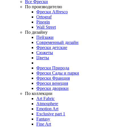
Все Фрески
По производителю
Фрески Affresco
Ortograf
Pinegin
Wall Street
По дизайну
Пейзажи
Современный дизайн
Фрески детские
Сюжеты
Цветы
Фрески Природа
Фрески Сады и парки
Фрески Франция
Фрески венеция
Фрески дворики
По коллекции
Art Fabric
Atmosphere
Emotion Art
Exclusive part 1
Fantasy
Fine Art