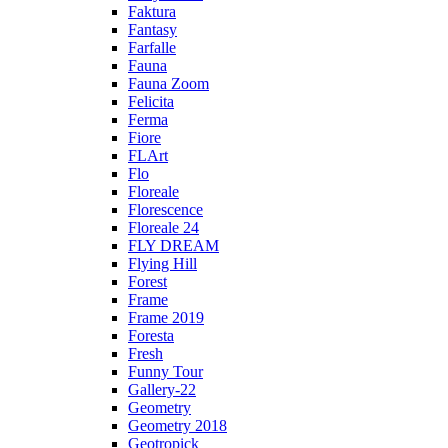
Faktura
Fantasy
Farfalle
Fauna
Fauna Zoom
Felicita
Ferma
Fiore
FLArt
Flo
Floreale
Florescence
Floreale 24
FLY DREAM
Flying Hill
Forest
Frame
Frame 2019
Foresta
Fresh
Funny Tour
Gallery-22
Geometry
Geometry 2018
Geotropick