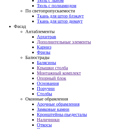
Тюль с льном
Тюль с полиамидом
По светопропускаемости
Ткань для штор блэкаут
Ткань для штор димаут
Фасад
Антаблементы
Архитрав
Дополнительные элементы
Карниз
Фризы
Балюстрады
Балясины
Крышки столба
Монтажный комплект
Опорный блок
Основания
Поручни
Столбы
Оконные обрамления
Арочные обрамления
Замковые камни
Кронштейны-пьедесталы
Наличники
Откосы