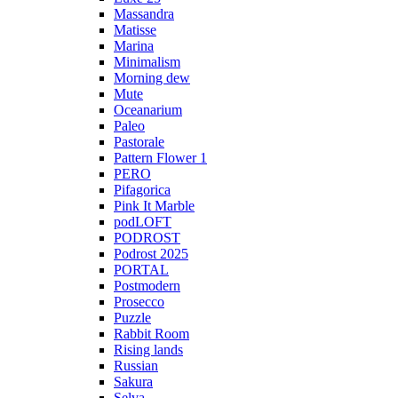
Massandra
Matisse
Marina
Minimalism
Morning dew
Mute
Oceanarium
Paleo
Pastorale
Pattern Flower 1
PERO
Pifagorica
Pink It Marble
podLOFT
PODROST
Podrost 2025
PORTAL
Postmodern
Prosecco
Puzzle
Rabbit Room
Rising lands
Russian
Sakura
Selva