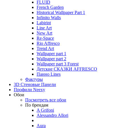
FLUID
French Garden
Historical Wallpaper Part 1
Infinito Walls
Labirint
Line Art
New Art
Re-Space
Rio Affresco
Trend Art
Wallpaper part 1
Wallpaper part 2
Wallpaper part 3 Forest
Детские СКАЗКИ AFFRESCO
Панно Lines
Фактуры
3D Стеновые Панели
Профили Neexy
Обои
Посмотреть все обои
По брендам
A Grifoni
Alessandro Allori
Aura