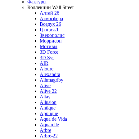
Фактуры
Коллекции Wall Street
Алтай 26
Атмосфера
Воздух 26
Грация-1
Зверополис
Моррисон
Мотивы
3D Force
3D Sys
AIR
Ajoure
Alexandra
Alhmagriby
Alive
Alive 22
Altay
Allusion
Antique
Applique
Aqua de Vida
Aquarelle
Arbre
Arbre-22