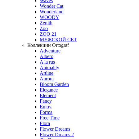
Waves
Wonder Cat
Wonderland
WOODY
Zenith
Zoo
ZOO 21
МУЖСКОЙ СЕТ
Коллекции Ortograf
Adventure
Albero
A la rus
Animality
Artline
Aurora
Bloom Garden
Elegance
Element
Fancy
Enjoy
Forma
Free Time
Flora
Flower Dreams
Flower Dreams 2