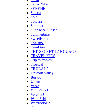
Selva 2019
SERENE
Siberia
Solo
Solo 22
Summer
Sunrise & Sunset
Summertime
SweetHome
TeaTime
TeenDream
THE SECRET LANGUAGE
TRAVEL KIDS
Trip to tropics
Tropical
TRULALA
Unicorn Valley
Busido
Urban
Vetve
VETVE 21
Vetve-22
Wabi Sabi
Watercolor 21