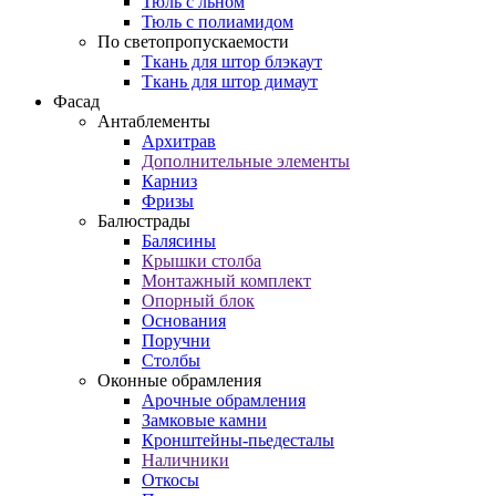
Тюль с льном
Тюль с полиамидом
По светопропускаемости
Ткань для штор блэкаут
Ткань для штор димаут
Фасад
Антаблементы
Архитрав
Дополнительные элементы
Карниз
Фризы
Балюстрады
Балясины
Крышки столба
Монтажный комплект
Опорный блок
Основания
Поручни
Столбы
Оконные обрамления
Арочные обрамления
Замковые камни
Кронштейны-пьедесталы
Наличники
Откосы