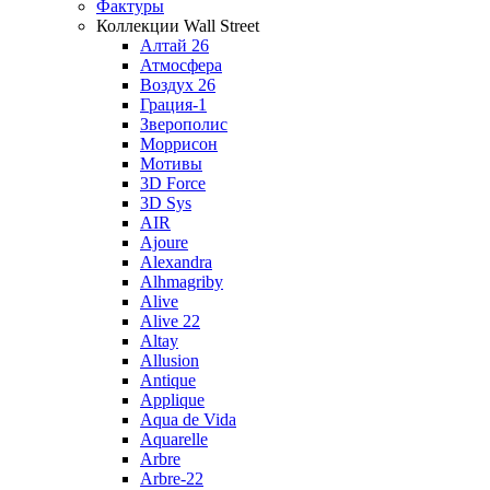
Фактуры
Коллекции Wall Street
Алтай 26
Атмосфера
Воздух 26
Грация-1
Зверополис
Моррисон
Мотивы
3D Force
3D Sys
AIR
Ajoure
Alexandra
Alhmagriby
Alive
Alive 22
Altay
Allusion
Antique
Applique
Aqua de Vida
Aquarelle
Arbre
Arbre-22