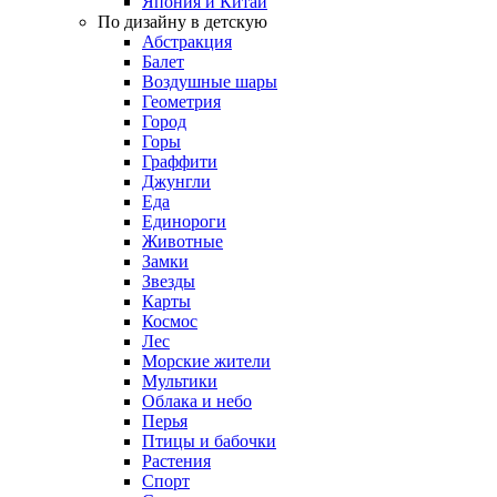
Япония и Китай
По дизайну в детскую
Абстракция
Балет
Воздушные шары
Геометрия
Город
Горы
Граффити
Джунгли
Еда
Единороги
Животные
Замки
Звезды
Карты
Космос
Лес
Морские жители
Мультики
Облака и небо
Перья
Птицы и бабочки
Растения
Спорт