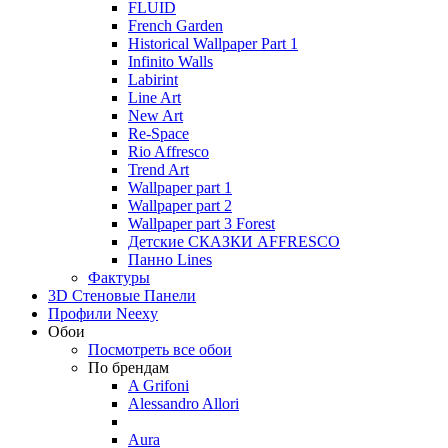
FLUID
French Garden
Historical Wallpaper Part 1
Infinito Walls
Labirint
Line Art
New Art
Re-Space
Rio Affresco
Trend Art
Wallpaper part 1
Wallpaper part 2
Wallpaper part 3 Forest
Детские СКАЗКИ AFFRESCO
Панно Lines
Фактуры
3D Стеновые Панели
Профили Neexy
Обои
Посмотреть все обои
По брендам
A Grifoni
Alessandro Allori
Aura