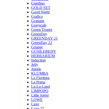
Giardino
GOLD SET
Good Night
Grafico
Granada
Grayscale
Green Tropez
GreenDay
GREENDAY 21
GreenDay 22
Grunge
GUSILEBEDY
HERBARIUM
Induction
Jelly
Jungle
KLUMBA
La Fioritura
La Prima
La-La-Land
LIMPOPO
Little forest
LOWE
Luxe
Luxe 25