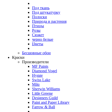
Под ткань
Под штукатурку
Полоски
Природа и растения
Птицы
Розы
Сюжет
черно белые
Цветы
Бесшовные обои
Краски
Производители
MF Paints
Diamond Vogel
Hygge
Swiss Lake
Milq
Sherwin Williams
Little Greene
Designers Guild
Paint and Paper Library
Farrow & Ball