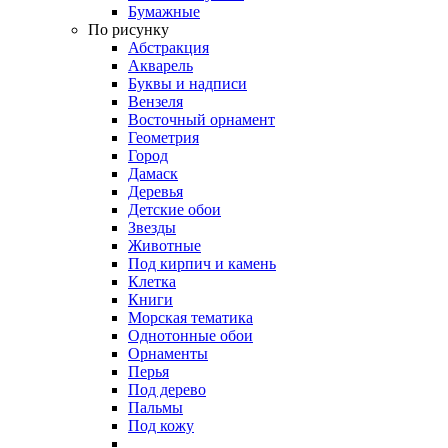
Бумажные
По рисунку
Абстракция
Акварель
Буквы и надписи
Вензеля
Восточный орнамент
Геометрия
Город
Дамаск
Деревья
Детские обои
Звезды
Животные
Под кирпич и камень
Клетка
Книги
Морская тематика
Однотонные обои
Орнаменты
Перья
Под дерево
Пальмы
Под кожу