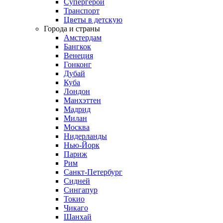
Супергерои
Транспорт
Цветы в детскую
Города и страны
Амстердам
Бангкок
Венеция
Гонконг
Дубай
Куба
Лондон
Манхэттен
Мадрид
Милан
Москва
Нидерланды
Нью-Йорк
Париж
Рим
Санкт-Петербург
Сидней
Сингапур
Токио
Чикаго
Шанхай