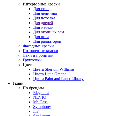
Интерьерные краски
Для стен
Для лепнины
Для потолка
Для дверей
Для мебели
Для оконных рам
Для пола
Для радиаторов
Фасадные краски
Потолочные краски
Лаки и пропитки
Грунтовки
Цвета
Цвета Sherwin WIlliams
Цвета Little Greene
Цвета Paint and Paper Library
Ткани
По брендам
Elegancia
NEVIO
Me Casa
Symphony
Iliv
Sanderson