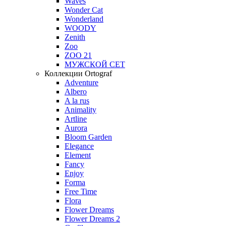
Waves
Wonder Cat
Wonderland
WOODY
Zenith
Zoo
ZOO 21
МУЖСКОЙ СЕТ
Коллекции Ortograf
Adventure
Albero
A la rus
Animality
Artline
Aurora
Bloom Garden
Elegance
Element
Fancy
Enjoy
Forma
Free Time
Flora
Flower Dreams
Flower Dreams 2