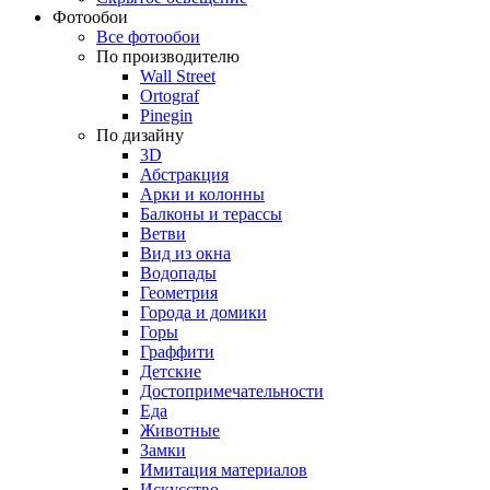
Фотообои
Все фотообои
По производителю
Wall Street
Ortograf
Pinegin
По дизайну
3D
Абстракция
Арки и колонны
Балконы и терассы
Ветви
Вид из окна
Водопады
Геометрия
Города и домики
Горы
Граффити
Детские
Достопримечательности
Еда
Животные
Замки
Имитация материалов
Искусство