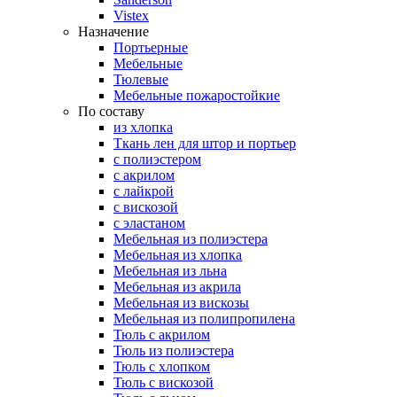
Vistex
Назначение
Портьерные
Мебельные
Тюлевые
Мебельные пожаростойкие
По составу
из хлопка
Ткань лен для штор и портьер
с полиэстером
с акрилом
с лайкрой
с вискозой
с эластаном
Мебельная из полиэстера
Мебельная из хлопка
Мебельная из льна
Мебельная из акрила
Мебельная из вискозы
Мебельная из полипропилена
Тюль с акрилом
Тюль из полиэстера
Тюль с хлопком
Тюль с вискозой