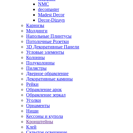
NMC
decomaster
Madest Decor
Decor-Dizayn
Карнизы
Молдинги
Напольные Плинтусы
Потолочные Розетки
3D Декоративные Панели
Угловые элементы
Колонны
Полуколонны
Пилястры
Дверное обрамление
Декоративные камины
Рейки
Обрамление арок
Обрамление зеркал
Уголки
Орнаменты
Ниши
Кессоны и купола
Кронштейны
Клей
Скрытое освещение