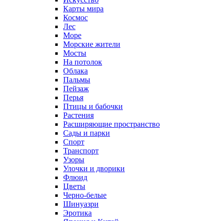
Карты мира
Космос
Лес
Море
Морские жители
Мосты
На потолок
Облака
Пальмы
Пейзаж
Перья
Птицы и бабочки
Растения
Расширяющие пространство
Сады и парки
Спорт
Транспорт
Узоры
Улочки и дворики
Флюид
Цветы
Черно-белые
Шинуазри
Эротика