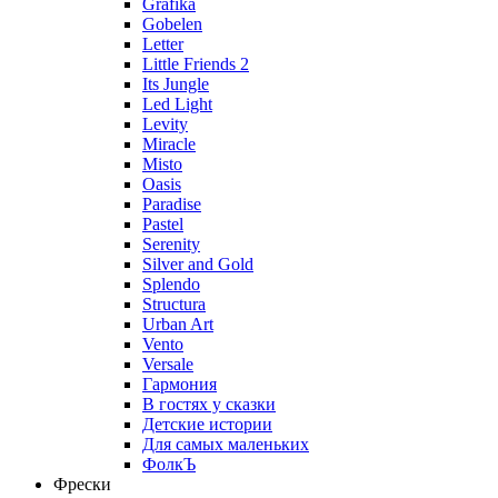
Grafika
Gobelen
Letter
Little Friends 2
Its Jungle
Led Light
Levity
Miracle
Misto
Oasis
Paradise
Pastel
Serenity
Silver and Gold
Splendo
Structura
Urban Art
Vento
Versale
Гармония
В гостях у сказки
Детские истории
Для самых маленьких
ФолкЪ
Фрески