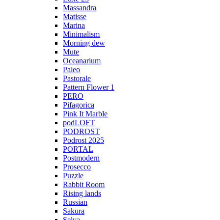
Massandra
Matisse
Marina
Minimalism
Morning dew
Mute
Oceanarium
Paleo
Pastorale
Pattern Flower 1
PERO
Pifagorica
Pink It Marble
podLOFT
PODROST
Podrost 2025
PORTAL
Postmodern
Prosecco
Puzzle
Rabbit Room
Rising lands
Russian
Sakura
Selva