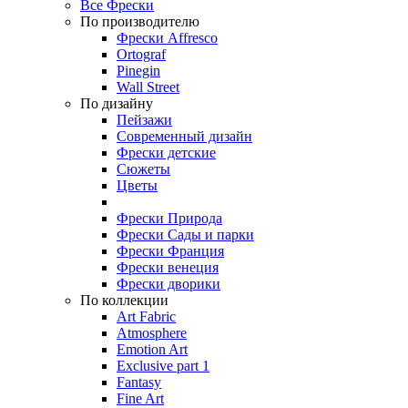
Все Фрески
По производителю
Фрески Affresco
Ortograf
Pinegin
Wall Street
По дизайну
Пейзажи
Современный дизайн
Фрески детские
Сюжеты
Цветы
Фрески Природа
Фрески Сады и парки
Фрески Франция
Фрески венеция
Фрески дворики
По коллекции
Art Fabric
Atmosphere
Emotion Art
Exclusive part 1
Fantasy
Fine Art