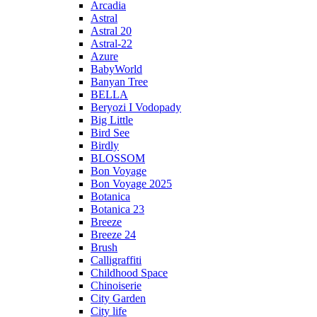
Arcadia
Astral
Astral 20
Astral-22
Azure
BabyWorld
Banyan Tree
BELLA
Beryozi I Vodopady
Big Little
Bird See
Birdly
BLOSSOM
Bon Voyage
Bon Voyage 2025
Botanica
Botanica 23
Breeze
Breeze 24
Brush
Calligraffiti
Childhood Space
Chinoiserie
City Garden
City life