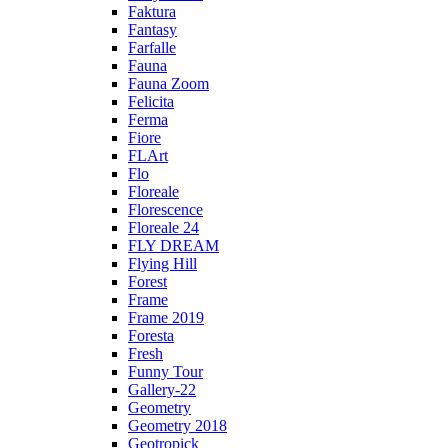
Faktura
Fantasy
Farfalle
Fauna
Fauna Zoom
Felicita
Ferma
Fiore
FLArt
Flo
Floreale
Florescence
Floreale 24
FLY DREAM
Flying Hill
Forest
Frame
Frame 2019
Foresta
Fresh
Funny Tour
Gallery-22
Geometry
Geometry 2018
Geotropick