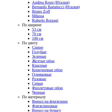
Andrea Rossi (Италия)
Bernardo Bartalucci (Италия)
Bruno Zoff
Milassa
Roberto Borzagi
По ширине
53 см
70 см
100 см
По цвету
Синие
Голубые
Зеленые
Желтые обои
Красные
Коричневые обои
Оливковые
Розовые
Серые
Фиолетовые обои
Черные
По материалу
Винил на флизелине
Флизелиновые
Винил на бумаге