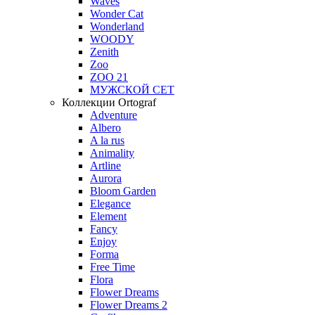
Waves
Wonder Cat
Wonderland
WOODY
Zenith
Zoo
ZOO 21
МУЖСКОЙ СЕТ
Коллекции Ortograf
Adventure
Albero
A la rus
Animality
Artline
Aurora
Bloom Garden
Elegance
Element
Fancy
Enjoy
Forma
Free Time
Flora
Flower Dreams
Flower Dreams 2