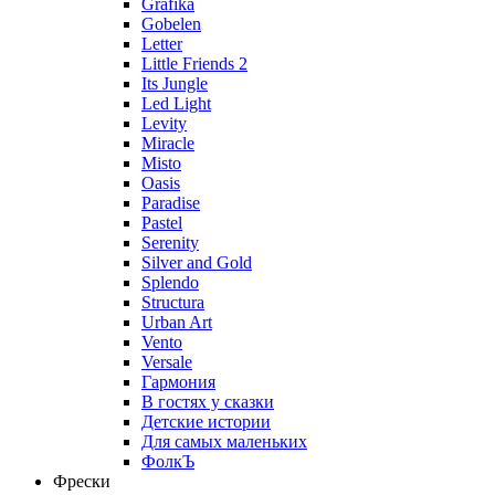
Grafika
Gobelen
Letter
Little Friends 2
Its Jungle
Led Light
Levity
Miracle
Misto
Oasis
Paradise
Pastel
Serenity
Silver and Gold
Splendo
Structura
Urban Art
Vento
Versale
Гармония
В гостях у сказки
Детские истории
Для самых маленьких
ФолкЪ
Фрески