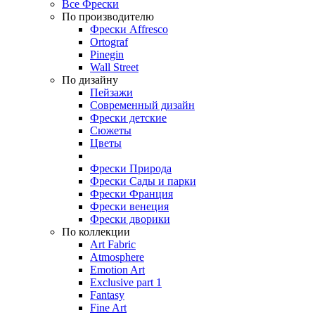
Все Фрески
По производителю
Фрески Affresco
Ortograf
Pinegin
Wall Street
По дизайну
Пейзажи
Современный дизайн
Фрески детские
Сюжеты
Цветы
Фрески Природа
Фрески Сады и парки
Фрески Франция
Фрески венеция
Фрески дворики
По коллекции
Art Fabric
Atmosphere
Emotion Art
Exclusive part 1
Fantasy
Fine Art