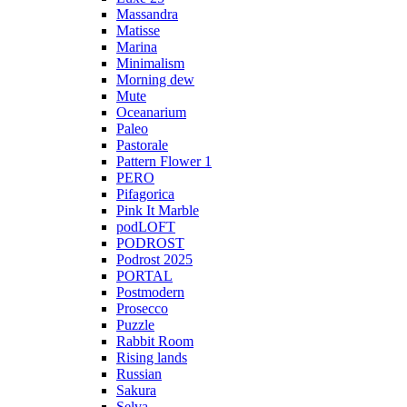
Massandra
Matisse
Marina
Minimalism
Morning dew
Mute
Oceanarium
Paleo
Pastorale
Pattern Flower 1
PERO
Pifagorica
Pink It Marble
podLOFT
PODROST
Podrost 2025
PORTAL
Postmodern
Prosecco
Puzzle
Rabbit Room
Rising lands
Russian
Sakura
Selva