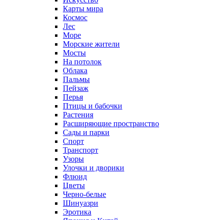
Карты мира
Космос
Лес
Море
Морские жители
Мосты
На потолок
Облака
Пальмы
Пейзаж
Перья
Птицы и бабочки
Растения
Расширяющие пространство
Сады и парки
Спорт
Транспорт
Узоры
Улочки и дворики
Флюид
Цветы
Черно-белые
Шинуазри
Эротика