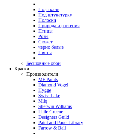
Под ткань
Под штукатурку
Полоски
Природа и растения
Птицы
Розы
Сюжет
черно белые
Цветы
Бесшовные обои
Краски
Производители
MF Paints
Diamond Vogel
Hygge
Swiss Lake
Milq
Sherwin Williams
Little Greene
Designers Guild
Paint and Paper Library
Farrow & Ball