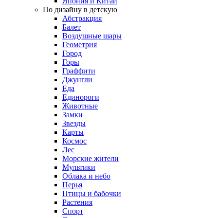
Япония и Китай
По дизайну в детскую
Абстракция
Балет
Воздушные шары
Геометрия
Город
Горы
Граффити
Джунгли
Еда
Единороги
Животные
Замки
Звезды
Карты
Космос
Лес
Морские жители
Мультики
Облака и небо
Перья
Птицы и бабочки
Растения
Спорт