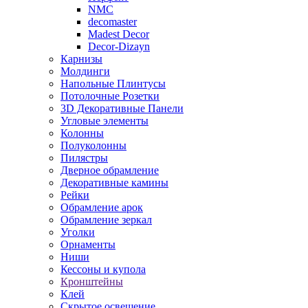
NMC
decomaster
Madest Decor
Decor-Dizayn
Карнизы
Молдинги
Напольные Плинтусы
Потолочные Розетки
3D Декоративные Панели
Угловые элементы
Колонны
Полуколонны
Пилястры
Дверное обрамление
Декоративные камины
Рейки
Обрамление арок
Обрамление зеркал
Уголки
Орнаменты
Ниши
Кессоны и купола
Кронштейны
Клей
Скрытое освещение