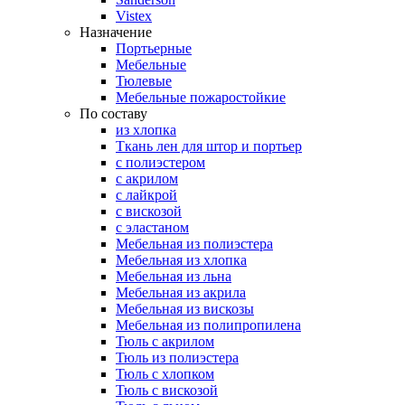
Vistex
Назначение
Портьерные
Мебельные
Тюлевые
Мебельные пожаростойкие
По составу
из хлопка
Ткань лен для штор и портьер
с полиэстером
с акрилом
с лайкрой
с вискозой
с эластаном
Мебельная из полиэстера
Мебельная из хлопка
Мебельная из льна
Мебельная из акрила
Мебельная из вискозы
Мебельная из полипропилена
Тюль с акрилом
Тюль из полиэстера
Тюль с хлопком
Тюль с вискозой