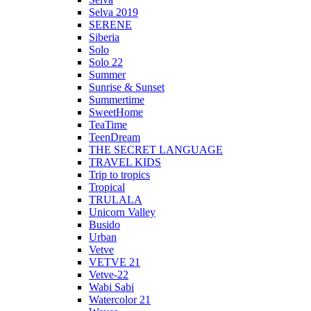
Selva 2019
SERENE
Siberia
Solo
Solo 22
Summer
Sunrise & Sunset
Summertime
SweetHome
TeaTime
TeenDream
THE SECRET LANGUAGE
TRAVEL KIDS
Trip to tropics
Tropical
TRULALA
Unicorn Valley
Busido
Urban
Vetve
VETVE 21
Vetve-22
Wabi Sabi
Watercolor 21