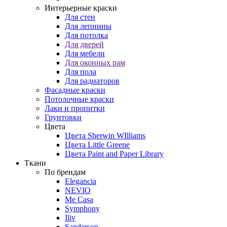
Интерьерные краски
Для стен
Для лепнины
Для потолка
Для дверей
Для мебели
Для оконных рам
Для пола
Для радиаторов
Фасадные краски
Потолочные краски
Лаки и пропитки
Грунтовки
Цвета
Цвета Sherwin WIlliams
Цвета Little Greene
Цвета Paint and Paper Library
Ткани
По брендам
Elegancia
NEVIO
Me Casa
Symphony
Iliv
Sanderson