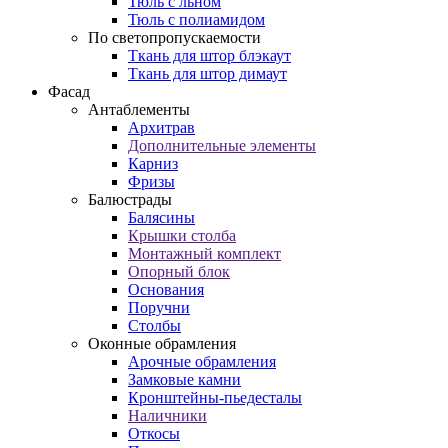
Тюль с льном
Тюль с полиамидом
По светопропускаемости
Ткань для штор блэкаут
Ткань для штор димаут
Фасад
Антаблементы
Архитрав
Дополнительные элементы
Карниз
Фризы
Балюстрады
Балясины
Крышки столба
Монтажный комплект
Опорный блок
Основания
Поручни
Столбы
Оконные обрамления
Арочные обрамления
Замковые камни
Кронштейны-пьедесталы
Наличники
Откосы