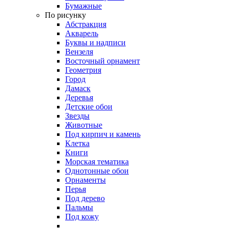
Бумажные
По рисунку
Абстракция
Акварель
Буквы и надписи
Вензеля
Восточный орнамент
Геометрия
Город
Дамаск
Деревья
Детские обои
Звезды
Животные
Под кирпич и камень
Клетка
Книги
Морская тематика
Однотонные обои
Орнаменты
Перья
Под дерево
Пальмы
Под кожу