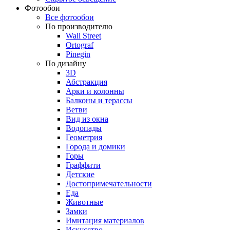
Фотообои
Все фотообои
По производителю
Wall Street
Ortograf
Pinegin
По дизайну
3D
Абстракция
Арки и колонны
Балконы и терассы
Ветви
Вид из окна
Водопады
Геометрия
Города и домики
Горы
Граффити
Детские
Достопримечательности
Еда
Животные
Замки
Имитация материалов
Искусство