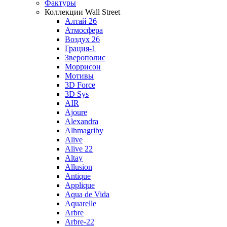
Фактуры
Коллекции Wall Street
Алтай 26
Атмосфера
Воздух 26
Грация-1
Зверополис
Моррисон
Мотивы
3D Force
3D Sys
AIR
Ajoure
Alexandra
Alhmagriby
Alive
Alive 22
Altay
Allusion
Antique
Applique
Aqua de Vida
Aquarelle
Arbre
Arbre-22