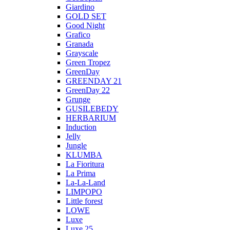
Giardino
GOLD SET
Good Night
Grafico
Granada
Grayscale
Green Tropez
GreenDay
GREENDAY 21
GreenDay 22
Grunge
GUSILEBEDY
HERBARIUM
Induction
Jelly
Jungle
KLUMBA
La Fioritura
La Prima
La-La-Land
LIMPOPO
Little forest
LOWE
Luxe
Luxe 25