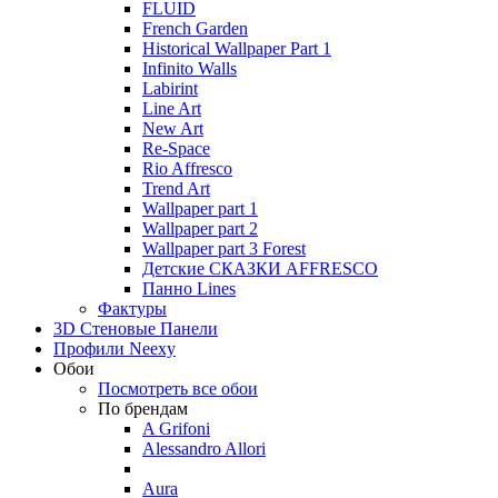
FLUID
French Garden
Historical Wallpaper Part 1
Infinito Walls
Labirint
Line Art
New Art
Re-Space
Rio Affresco
Trend Art
Wallpaper part 1
Wallpaper part 2
Wallpaper part 3 Forest
Детские СКАЗКИ AFFRESCO
Панно Lines
Фактуры
3D Стеновые Панели
Профили Neexy
Обои
Посмотреть все обои
По брендам
A Grifoni
Alessandro Allori
Aura