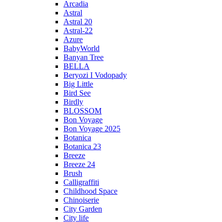
Arcadia
Astral
Astral 20
Astral-22
Azure
BabyWorld
Banyan Tree
BELLA
Beryozi I Vodopady
Big Little
Bird See
Birdly
BLOSSOM
Bon Voyage
Bon Voyage 2025
Botanica
Botanica 23
Breeze
Breeze 24
Brush
Calligraffiti
Childhood Space
Chinoiserie
City Garden
City life