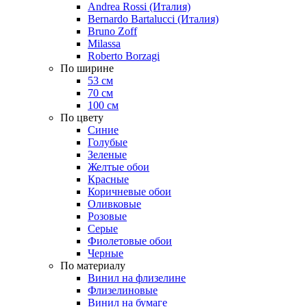
Andrea Rossi (Италия)
Bernardo Bartalucci (Италия)
Bruno Zoff
Milassa
Roberto Borzagi
По ширине
53 см
70 см
100 см
По цвету
Синие
Голубые
Зеленые
Желтые обои
Красные
Коричневые обои
Оливковые
Розовые
Серые
Фиолетовые обои
Черные
По материалу
Винил на флизелине
Флизелиновые
Винил на бумаге