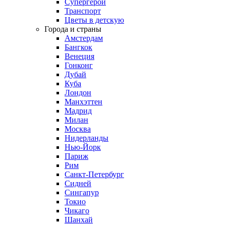
Супергерои
Транспорт
Цветы в детскую
Города и страны
Амстердам
Бангкок
Венеция
Гонконг
Дубай
Куба
Лондон
Манхэттен
Мадрид
Милан
Москва
Нидерланды
Нью-Йорк
Париж
Рим
Санкт-Петербург
Сидней
Сингапур
Токио
Чикаго
Шанхай