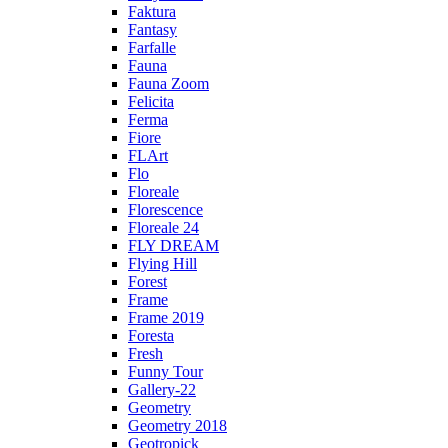
Faktura
Fantasy
Farfalle
Fauna
Fauna Zoom
Felicita
Ferma
Fiore
FLArt
Flo
Floreale
Florescence
Floreale 24
FLY DREAM
Flying Hill
Forest
Frame
Frame 2019
Foresta
Fresh
Funny Tour
Gallery-22
Geometry
Geometry 2018
Geotropick