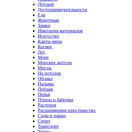
Детские
Достопримечательности
Еда
Животные
Замки
Имитация материалов
Искусство
Карты мира
Космос
Лес
Море
Морские жители
Мосты
На потолок
Облака
Пальмы
Пейзаж
Перья
Птицы и бабочки
Растения
Расширяющие пространство
Сады и парки
Спорт
Транспорт
Узоры