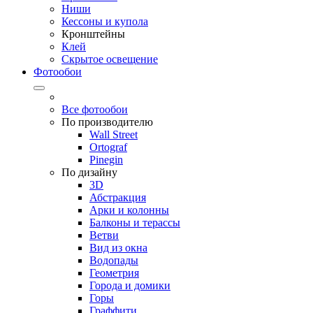
Ниши
Кессоны и купола
Кронштейны
Клей
Скрытое освещение
Фотообои
Все фотообои
По производителю
Wall Street
Ortograf
Pinegin
По дизайну
3D
Абстракция
Арки и колонны
Балконы и терассы
Ветви
Вид из окна
Водопады
Геометрия
Города и домики
Горы
Граффити