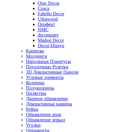
Orac Decor
Cosca
Fabello Decor
Ultrawood
Перфект
NMC
decomaster
Madest Decor
Decor-Dizayn
Карнизы
Молдинги
Напольные Плинтусы
Потолочные Розетки
3D Декоративные Панели
Угловые элементы
Колонны
Полуколонны
Пилястры
Дверное обрамление
Декоративные камины
Рейки
Обрамление арок
Обрамление зеркал
Уголки
Орнаменты