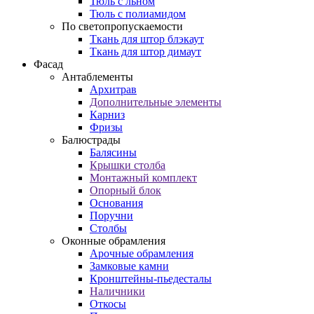
Тюль с льном
Тюль с полиамидом
По светопропускаемости
Ткань для штор блэкаут
Ткань для штор димаут
Фасад
Антаблементы
Архитрав
Дополнительные элементы
Карниз
Фризы
Балюстрады
Балясины
Крышки столба
Монтажный комплект
Опорный блок
Основания
Поручни
Столбы
Оконные обрамления
Арочные обрамления
Замковые камни
Кронштейны-пьедесталы
Наличники
Откосы