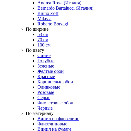
Andrea Rossi (Италия)
Bernardo Bartalucci (Италия)
Bruno Zoff
Milassa
Roberto Borzagi
По ширине
53 см
70 см
100 см
По цвету
Синие
Голубые
Зеленые
Желтые обои
Красные
Коричневые обои
Оливковые
Розовые
Серые
Фиолетовые обои
Черные
По материалу
Винил на флизелине
Флизелиновые
Винил на бумаге