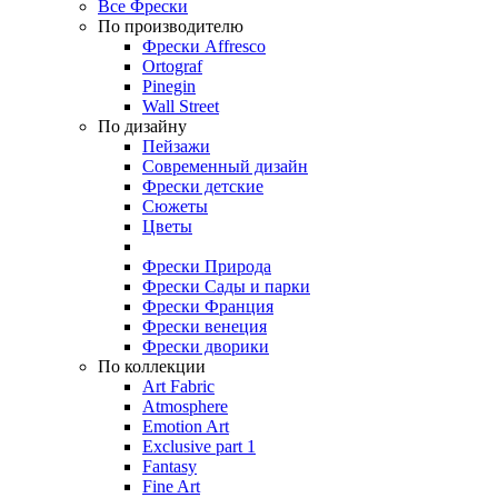
Все Фрески
По производителю
Фрески Affresco
Ortograf
Pinegin
Wall Street
По дизайну
Пейзажи
Современный дизайн
Фрески детские
Сюжеты
Цветы
Фрески Природа
Фрески Сады и парки
Фрески Франция
Фрески венеция
Фрески дворики
По коллекции
Art Fabric
Atmosphere
Emotion Art
Exclusive part 1
Fantasy
Fine Art