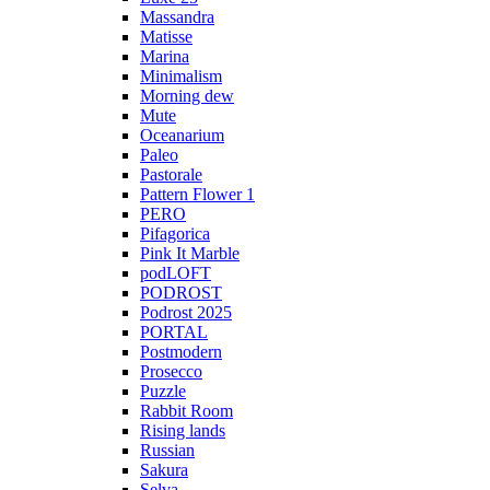
Massandra
Matisse
Marina
Minimalism
Morning dew
Mute
Oceanarium
Paleo
Pastorale
Pattern Flower 1
PERO
Pifagorica
Pink It Marble
podLOFT
PODROST
Podrost 2025
PORTAL
Postmodern
Prosecco
Puzzle
Rabbit Room
Rising lands
Russian
Sakura
Selva