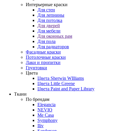
Интерьерные краски
Для стен
Для лепнины
Для потолка
Для дверей
Для мебели
Для оконных рам
Для пола
Для радиаторов
Фасадные краски
Потолочные краски
Лаки и пропитки
Грунтовки
Цвета
Цвета Sherwin WIlliams
Цвета Little Greene
Цвета Paint and Paper Library
Ткани
По брендам
Elegancia
NEVIO
Me Casa
Symphony
Iliv
Sanderson