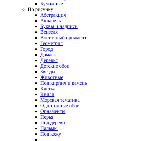
Бумажные
По рисунку
Абстракция
Акварель
Буквы и надписи
Вензеля
Восточный орнамент
Геометрия
Город
Дамаск
Деревья
Детские обои
Звезды
Животные
Под кирпич и камень
Клетка
Книги
Морская тематика
Однотонные обои
Орнаменты
Перья
Под дерево
Пальмы
Под кожу