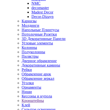
NMC
decomaster
Madest Decor
Decor-Dizayn
Карнизы
Молдинги
Напольные Плинтусы
Потолочные Розетки
3D Декоративные Панели
Угловые элементы
Колонны
Полуколонны
Пилястры
Дверное обрамление
Декоративные камины
Рейки
Обрамление арок
Обрамление зеркал
Уголки
Орнаменты
Ниши
Кессоны и купола
Кронштейны
Клей
Скрытое освещение