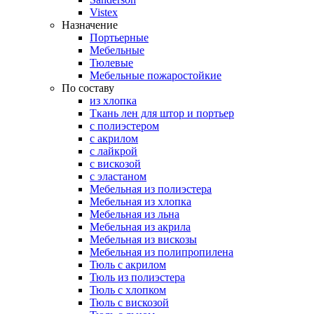
Vistex
Назначение
Портьерные
Мебельные
Тюлевые
Мебельные пожаростойкие
По составу
из хлопка
Ткань лен для штор и портьер
с полиэстером
с акрилом
с лайкрой
с вискозой
с эластаном
Мебельная из полиэстера
Мебельная из хлопка
Мебельная из льна
Мебельная из акрила
Мебельная из вискозы
Мебельная из полипропилена
Тюль с акрилом
Тюль из полиэстера
Тюль с хлопком
Тюль с вискозой