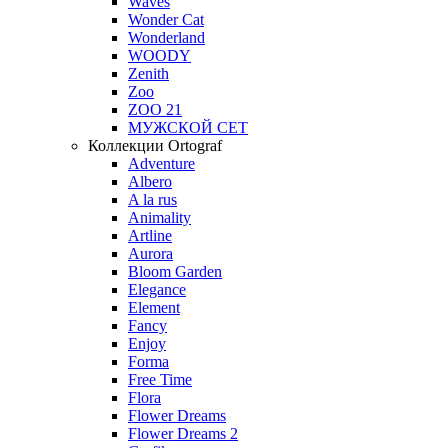
Waves
Wonder Cat
Wonderland
WOODY
Zenith
Zoo
ZOO 21
МУЖСКОЙ СЕТ
Коллекции Ortograf
Adventure
Albero
A la rus
Animality
Artline
Aurora
Bloom Garden
Elegance
Element
Fancy
Enjoy
Forma
Free Time
Flora
Flower Dreams
Flower Dreams 2