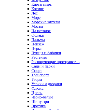
Карты мира
Космос
Лес
Море
Морские жители
Мосты
На потолок
Облака
Пальмы
Пейзаж
Перья
Птицы и бабочки
Растения
Расширяющие пространство
Сады и парки
Спорт
Транспорт
Узоры
Улочки и дворики
Флюид
Цветы
Черно-белые
Шинуазри
Эротика