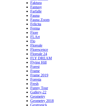
Faktura
Fantasy
Farfalle
Fauna
Fauna Zoom
Felicita
Ferma
Fiore
FLArt
Flo
Floreale
Florescence
Floreale 24
FLY DREAM
Flying Hill
Forest
Frame
Frame 2019
Foresta
Fresh
Funny Tour
Gallery-22
Geometry
Geometry 2018
Geotropick