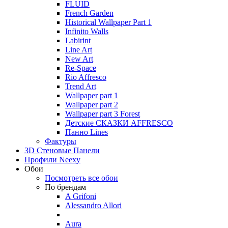
FLUID
French Garden
Historical Wallpaper Part 1
Infinito Walls
Labirint
Line Art
New Art
Re-Space
Rio Affresco
Trend Art
Wallpaper part 1
Wallpaper part 2
Wallpaper part 3 Forest
Детские СКАЗКИ AFFRESCO
Панно Lines
Фактуры
3D Стеновые Панели
Профили Neexy
Обои
Посмотреть все обои
По брендам
A Grifoni
Alessandro Allori
Aura