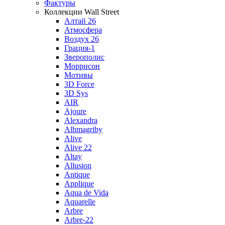
Фактуры
Коллекции Wall Street
Алтай 26
Атмосфера
Воздух 26
Грация-1
Зверополис
Моррисон
Мотивы
3D Force
3D Sys
AIR
Ajoure
Alexandra
Alhmagriby
Alive
Alive 22
Altay
Allusion
Antique
Applique
Aqua de Vida
Aquarelle
Arbre
Arbre-22