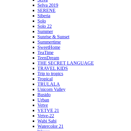
Selva 2019
SERENE
Siberia
Solo
Solo 22
Summer
Sunrise & Sunset
Summertime
SweetHome
TeaTime
TeenDream
THE SECRET LANGUAGE
TRAVEL KIDS
Trip to tropics
Tropical
TRULALA
Unicorn Valley
Busido
Urban
Vetve
VETVE 21
Vetve-22
Wabi Sabi
Watercolor 21