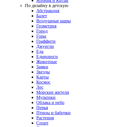
Япония и Китай
По дизайну в детскую
Абстракция
Балет
Воздушные шары
Геометрия
Город
Горы
Граффити
Джунгли
Еда
Единороги
Животные
Замки
Звезды
Карты
Космос
Лес
Морские жители
Мультики
Облака и небо
Перья
Птицы и бабочки
Растения
Спорт