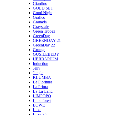
Giardino
GOLD SET
Good Night
Grafico
Granada
Grayscale
Green Tropez
GreenDay
GREENDAY 21
GreenDay 22
Grunge
GUSILEBEDY
HERBARIUM
Induction
Jelly
Jungle
KLUMBA
La Fioritura
La Prima
La-La-Land
LIMPOPO
Little forest
LOWE
Luxe
Luxe 25