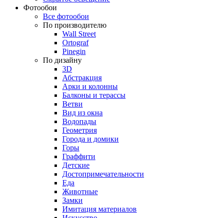
Фотообои
Все фотообои
По производителю
Wall Street
Ortograf
Pinegin
По дизайну
3D
Абстракция
Арки и колонны
Балконы и терассы
Ветви
Вид из окна
Водопады
Геометрия
Города и домики
Горы
Граффити
Детские
Достопримечательности
Еда
Животные
Замки
Имитация материалов
Искусство