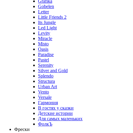
Grafika
Gobelen
Letter
Little Friends 2
Its Jungle
Led Light
Levity
Miracle
Misto
Oasis
Paradise
Pastel
Serenity
Silver and Gold
Splendo
Structura
Urban Art
Vento
Versale
Гармония
В гостях у сказки
Детские истории
Для самых маленьких
ФолкЪ
Фрески