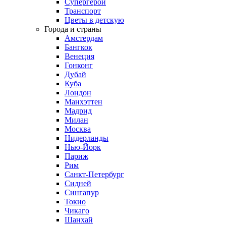
Супергерои
Транспорт
Цветы в детскую
Города и страны
Амстердам
Бангкок
Венеция
Гонконг
Дубай
Куба
Лондон
Манхэттен
Мадрид
Милан
Москва
Нидерланды
Нью-Йорк
Париж
Рим
Санкт-Петербург
Сидней
Сингапур
Токио
Чикаго
Шанхай