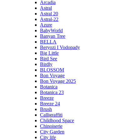
Arcadia
Astral
Astral 20
Astral-22
Azure
BabyWorld
Banyan Tree
BELLA
Beryozi I Vodopady
Big Little
Bird See
Birdly
BLOSSOM
Bon Voyage
Bon Voyage 2025
Botanica
Botanica 23
Breeze
Breeze 24
Brush
Calligraffiti
Childhood Space
Chinoiserie
City Garden
City life