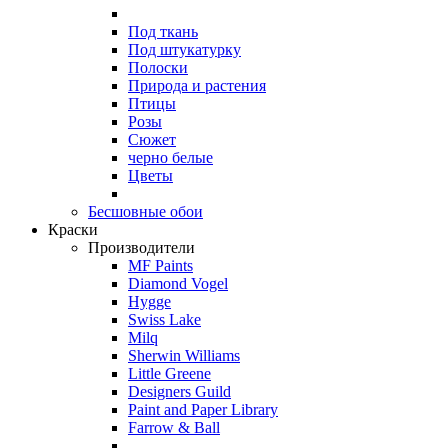
Под ткань
Под штукатурку
Полоски
Природа и растения
Птицы
Розы
Сюжет
черно белые
Цветы
Бесшовные обои
Краски
Производители
MF Paints
Diamond Vogel
Hygge
Swiss Lake
Milq
Sherwin Williams
Little Greene
Designers Guild
Paint and Paper Library
Farrow & Ball