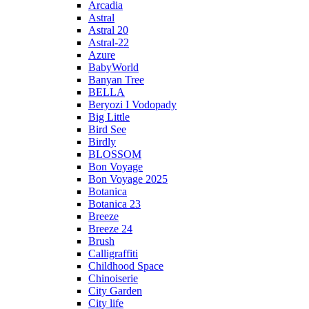
Arcadia
Astral
Astral 20
Astral-22
Azure
BabyWorld
Banyan Tree
BELLA
Beryozi I Vodopady
Big Little
Bird See
Birdly
BLOSSOM
Bon Voyage
Bon Voyage 2025
Botanica
Botanica 23
Breeze
Breeze 24
Brush
Calligraffiti
Childhood Space
Chinoiserie
City Garden
City life