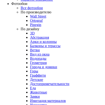
Фотообои
Все фотообои
По производителю
Wall Street
Ortograf
Pinegin
По дизайну
3D
Абстракция
Арки и колонны
Балконы и терассы
Ветви
Вид из окна
Водопады
Геометрия
Города и домики
Горы
Граффити
Детские
Достопримечательности
Еда
Животные
Замки
Имитация материалов
Искусство