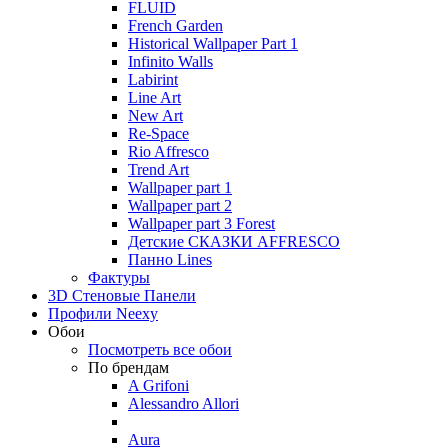
FLUID
French Garden
Historical Wallpaper Part 1
Infinito Walls
Labirint
Line Art
New Art
Re-Space
Rio Affresco
Trend Art
Wallpaper part 1
Wallpaper part 2
Wallpaper part 3 Forest
Детские СКАЗКИ AFFRESCO
Панно Lines
Фактуры
3D Стеновые Панели
Профили Neexy
Обои
Посмотреть все обои
По брендам
A Grifoni
Alessandro Allori
Aura