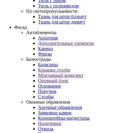
Тюль с льном
Тюль с полиамидом
По светопропускаемости
Ткань для штор блэкаут
Ткань для штор димаут
Фасад
Антаблементы
Архитрав
Дополнительные элементы
Карниз
Фризы
Балюстрады
Балясины
Крышки столба
Монтажный комплект
Опорный блок
Основания
Поручни
Столбы
Оконные обрамления
Арочные обрамления
Замковые камни
Кронштейны-пьедесталы
Наличники
Откосы