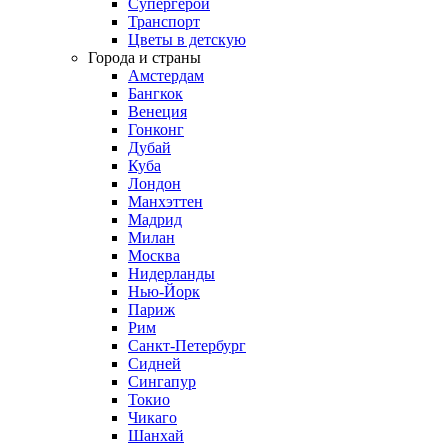
Супергерои
Транспорт
Цветы в детскую
Города и страны
Амстердам
Бангкок
Венеция
Гонконг
Дубай
Куба
Лондон
Манхэттен
Мадрид
Милан
Москва
Нидерланды
Нью-Йорк
Париж
Рим
Санкт-Петербург
Сидней
Сингапур
Токио
Чикаго
Шанхай