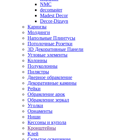
NMC
decomaster
Madest Decor
Decor-Dizayn
Карнизы
Молдинги
Напольные Плинтусы
Потолочные Розетки
3D Декоративные Панели
Угловые элементы
Колонны
Полуколонны
Пилястры
Дверное обрамление
Декоративные камины
Рейки
Обрамление арок
Обрамление зеркал
Уголки
Орнаменты
Ниши
Кессоны и купола
Кронштейны
Клей
Скрытое освещение