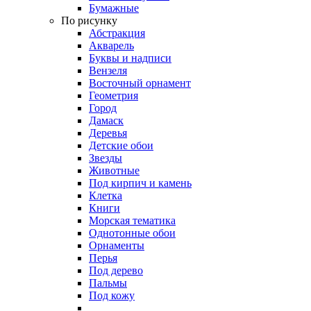
Бумажные
По рисунку
Абстракция
Акварель
Буквы и надписи
Вензеля
Восточный орнамент
Геометрия
Город
Дамаск
Деревья
Детские обои
Звезды
Животные
Под кирпич и камень
Клетка
Книги
Морская тематика
Однотонные обои
Орнаменты
Перья
Под дерево
Пальмы
Под кожу