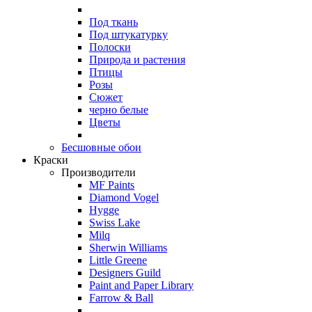
Под ткань
Под штукатурку
Полоски
Природа и растения
Птицы
Розы
Сюжет
черно белые
Цветы
Бесшовные обои
Краски
Производители
MF Paints
Diamond Vogel
Hygge
Swiss Lake
Milq
Sherwin Williams
Little Greene
Designers Guild
Paint and Paper Library
Farrow & Ball