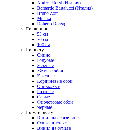
Andrea Rossi (Италия)
Bernardo Bartalucci (Италия)
Bruno Zoff
Milassa
Roberto Borzagi
По ширине
53 см
70 см
100 см
По цвету
Синие
Голубые
Зеленые
Желтые обои
Красные
Коричневые обои
Оливковые
Розовые
Серые
Фиолетовые обои
Черные
По материалу
Винил на флизелине
Флизелиновые
Винил на бумаге