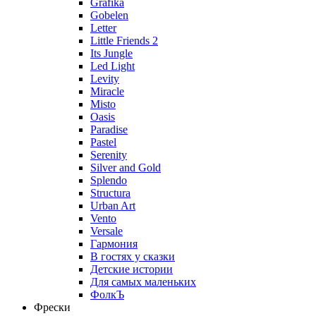
Grafika
Gobelen
Letter
Little Friends 2
Its Jungle
Led Light
Levity
Miracle
Misto
Oasis
Paradise
Pastel
Serenity
Silver and Gold
Splendo
Structura
Urban Art
Vento
Versale
Гармония
В гостях у сказки
Детские истории
Для самых маленьких
ФолкЪ
Фрески