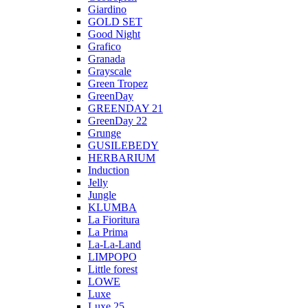
Giardino
GOLD SET
Good Night
Grafico
Granada
Grayscale
Green Tropez
GreenDay
GREENDAY 21
GreenDay 22
Grunge
GUSILEBEDY
HERBARIUM
Induction
Jelly
Jungle
KLUMBA
La Fioritura
La Prima
La-La-Land
LIMPOPO
Little forest
LOWE
Luxe
Luxe 25