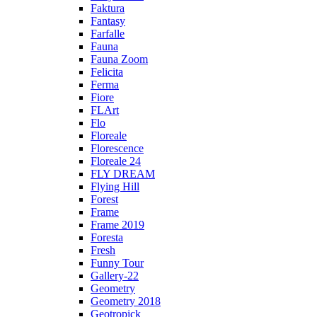
Faktura
Fantasy
Farfalle
Fauna
Fauna Zoom
Felicita
Ferma
Fiore
FLArt
Flo
Floreale
Florescence
Floreale 24
FLY DREAM
Flying Hill
Forest
Frame
Frame 2019
Foresta
Fresh
Funny Tour
Gallery-22
Geometry
Geometry 2018
Geotropick