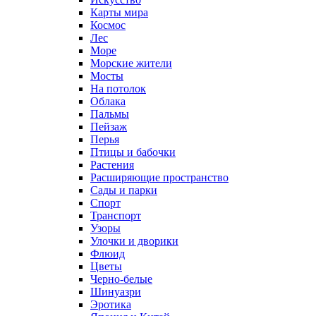
Карты мира
Космос
Лес
Море
Морские жители
Мосты
На потолок
Облака
Пальмы
Пейзаж
Перья
Птицы и бабочки
Растения
Расширяющие пространство
Сады и парки
Спорт
Транспорт
Узоры
Улочки и дворики
Флюид
Цветы
Черно-белые
Шинуазри
Эротика