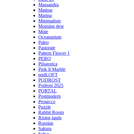
Massandra
Matisse
Marina
Minimalism
Morning dew
Mute
Oceanarium
Paleo
Pastorale
Pattern Flower 1
PERO
Pifagorica
Pink It Marble
podLOFT
PODROST
Podrost 2025
PORTAL
Postmodern
Prosecco
Puzzle
Rabbit Room
Rising lands
Russian
Sakura
Selva