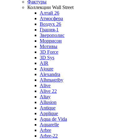
Фактуры
Коллекции Wall Street
Алтай 26
Атмосфера
Воздух 26
Грация-1
Зверополис
Моррисон
Мотивы
3D Force
3D Sys
AIR
Ajoure
Alexandra
Alhmagriby
Alive
Alive 22
Altay
Allusion
Antique
Applique
Aqua de Vida
Aquarelle
Arbre
Arbre-22