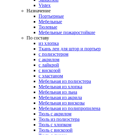
Vistex
Назначение
Портьерные
Мебельные
Тюлевые
Мебельные пожаростойкие
По составу
из хлопка
Ткань лен для штор и портьер
с полиэстером
с акрилом
с лайкрой
с вискозой
с эластаном
Мебельная из полиэстера
Мебельная из хлопка
Мебельная из льна
Мебельная из акрила
Мебельная из вискозы
Мебельная из полипропилена
Тюль с акрилом
Тюль из полиэстера
Тюль с хлопком
Тюль с вискозой