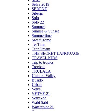
Selva 2019
SERENE
Siberia
Solo
Solo 22
Summer
Sunrise & Sunset
Summertime
SweetHome
TeaTime
TeenDream
THE SECRET LANGUAGE
TRAVEL KIDS
Trip to tropics
Tropical
TRULALA
Unicorn Valley
Busido
Urban
Vetve
VETVE 21
Vetve-22
Wabi Sabi
Watercolor 21