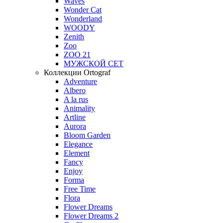
Waves
Wonder Cat
Wonderland
WOODY
Zenith
Zoo
ZOO 21
МУЖСКОЙ СЕТ
Коллекции Ortograf
Adventure
Albero
A la rus
Animality
Artline
Aurora
Bloom Garden
Elegance
Element
Fancy
Enjoy
Forma
Free Time
Flora
Flower Dreams
Flower Dreams 2