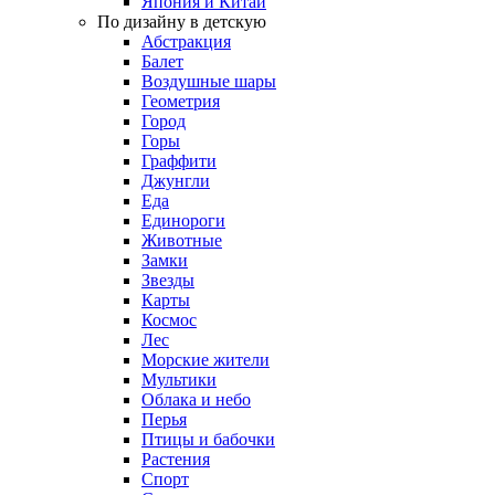
Япония и Китай
По дизайну в детскую
Абстракция
Балет
Воздушные шары
Геометрия
Город
Горы
Граффити
Джунгли
Еда
Единороги
Животные
Замки
Звезды
Карты
Космос
Лес
Морские жители
Мультики
Облака и небо
Перья
Птицы и бабочки
Растения
Спорт