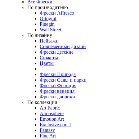
Все Фрески
По производителю
Фрески Affresco
Ortograf
Pinegin
Wall Street
По дизайну
Пейзажи
Современный дизайн
Фрески детские
Сюжеты
Цветы
Фрески Природа
Фрески Сады и парки
Фрески Франция
Фрески венеция
Фрески дворики
По коллекции
Art Fabric
Atmosphere
Emotion Art
Exclusive part 1
Fantasy
Fine Art