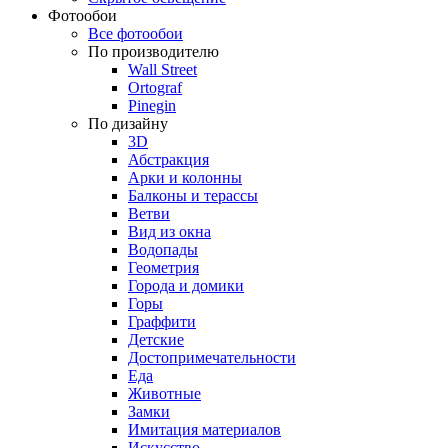
Фотообои
Все фотообои
По производителю
Wall Street
Ortograf
Pinegin
По дизайну
3D
Абстракция
Арки и колонны
Балконы и терассы
Ветви
Вид из окна
Водопады
Геометрия
Города и домики
Горы
Граффити
Детские
Достопримечательности
Еда
Животные
Замки
Имитация материалов
Искусство