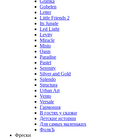
Grafika
Gobelen
Letter
Little Friends 2
Its Jungle
Led Light
Levity
Miracle
Misto
Oasis
Paradise
Pastel
Serenity
Silver and Gold
Splendo
Structura
Urban Art
Vento
Versale
Гармония
В гостях у сказки
Детские истории
Для самых маленьких
ФолкЪ
Фрески