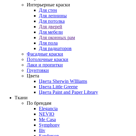
Интерьерные краски
Для стен
Для лепнины
Для потолка
Для дверей
Для мебели
Для оконных рам
Для пола
Для радиаторов
Фасадные краски
Потолочные краски
Лаки и пропитки
Грунтовки
Цвета
Цвета Sherwin WIlliams
Цвета Little Greene
Цвета Paint and Paper Library
Ткани
По брендам
Elegancia
NEVIO
Me Casa
Symphony
Iliv
Sanderson