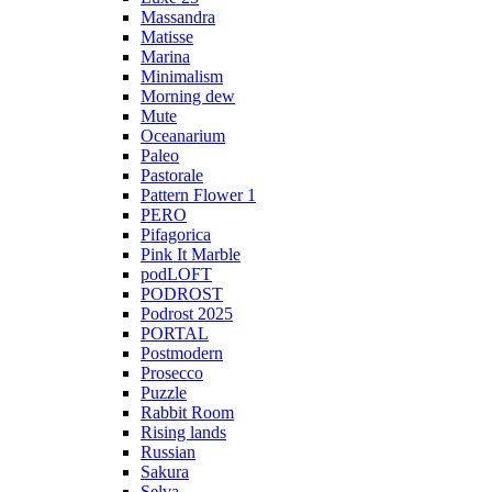
Massandra
Matisse
Marina
Minimalism
Morning dew
Mute
Oceanarium
Paleo
Pastorale
Pattern Flower 1
PERO
Pifagorica
Pink It Marble
podLOFT
PODROST
Podrost 2025
PORTAL
Postmodern
Prosecco
Puzzle
Rabbit Room
Rising lands
Russian
Sakura
Selva