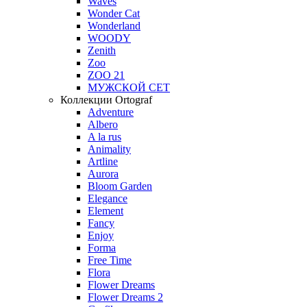
Waves
Wonder Cat
Wonderland
WOODY
Zenith
Zoo
ZOO 21
МУЖСКОЙ СЕТ
Коллекции Ortograf
Adventure
Albero
A la rus
Animality
Artline
Aurora
Bloom Garden
Elegance
Element
Fancy
Enjoy
Forma
Free Time
Flora
Flower Dreams
Flower Dreams 2