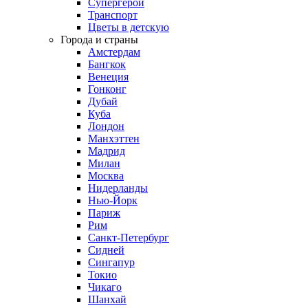
Супергерои
Транспорт
Цветы в детскую
Города и страны
Амстердам
Бангкок
Венеция
Гонконг
Дубай
Куба
Лондон
Манхэттен
Мадрид
Милан
Москва
Нидерланды
Нью-Йорк
Париж
Рим
Санкт-Петербург
Сидней
Сингапур
Токио
Чикаго
Шанхай