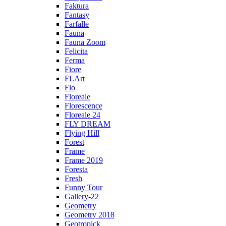
Faktura
Fantasy
Farfalle
Fauna
Fauna Zoom
Felicita
Ferma
Fiore
FLArt
Flo
Floreale
Florescence
Floreale 24
FLY DREAM
Flying Hill
Forest
Frame
Frame 2019
Foresta
Fresh
Funny Tour
Gallery-22
Geometry
Geometry 2018
Geotropick