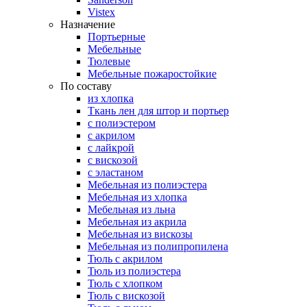
Vistex
Назначение
Портьерные
Мебельные
Тюлевые
Мебельные пожаростойкие
По составу
из хлопка
Ткань лен для штор и портьер
с полиэстером
с акрилом
с лайкрой
с вискозой
с эластаном
Мебельная из полиэстера
Мебельная из хлопка
Мебельная из льна
Мебельная из акрила
Мебельная из вискозы
Мебельная из полипропилена
Тюль с акрилом
Тюль из полиэстера
Тюль с хлопком
Тюль с вискозой