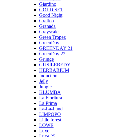
Giardino
GOLD SET
Good Night
Grafico
Granada
Grayscale
Green Tropez
GreenDay
GREENDAY 21
GreenDay 22
Grunge
GUSILEBEDY
HERBARIUM
Induction
Jelly
Jungle
KLUMBA
La Fioritura
La Prima
La-La-Land
LIMPOPO
Little forest
LOWE
Luxe
Luxe 25