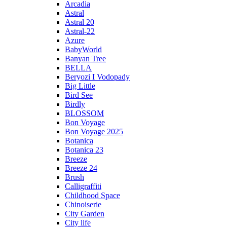
Arcadia
Astral
Astral 20
Astral-22
Azure
BabyWorld
Banyan Tree
BELLA
Beryozi I Vodopady
Big Little
Bird See
Birdly
BLOSSOM
Bon Voyage
Bon Voyage 2025
Botanica
Botanica 23
Breeze
Breeze 24
Brush
Calligraffiti
Childhood Space
Chinoiserie
City Garden
City life