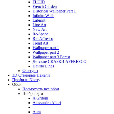
FLUID
French Garden
Historical Wallpaper Part 1
Infinito Walls
Labirint
Line Art
New Art
Re-Space
Rio Affresco
Trend Art
Wallpaper part 1
Wallpaper part 2
Wallpaper part 3 Forest
Детские СКАЗКИ AFFRESCO
Панно Lines
Фактуры
3D Стеновые Панели
Профили Neexy
Обои
Посмотреть все обои
По брендам
A Grifoni
Alessandro Allori
Aura