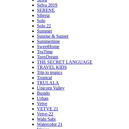
Selva 2019
SERENE
Siberia
Solo
Solo 22
Summer
Sunrise & Sunset
Summertime
SweetHome
TeaTime
TeenDream
THE SECRET LANGUAGE
TRAVEL KIDS
Trip to tropics
Tropical
TRULALA
Unicorn Valley
Busido
Urban
Vetve
VETVE 21
Vetve-22
Wabi Sabi
Watercolor 21