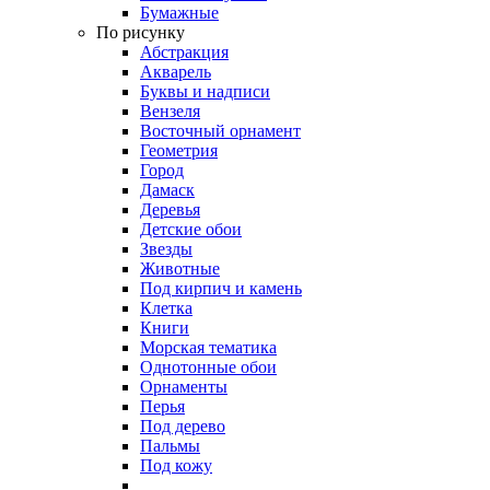
Бумажные
По рисунку
Абстракция
Акварель
Буквы и надписи
Вензеля
Восточный орнамент
Геометрия
Город
Дамаск
Деревья
Детские обои
Звезды
Животные
Под кирпич и камень
Клетка
Книги
Морская тематика
Однотонные обои
Орнаменты
Перья
Под дерево
Пальмы
Под кожу