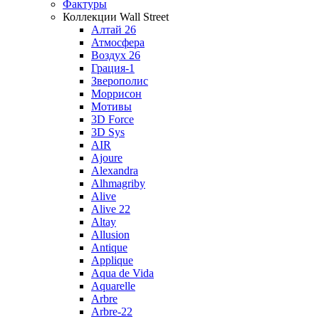
Фактуры
Коллекции Wall Street
Алтай 26
Атмосфера
Воздух 26
Грация-1
Зверополис
Моррисон
Мотивы
3D Force
3D Sys
AIR
Ajoure
Alexandra
Alhmagriby
Alive
Alive 22
Altay
Allusion
Antique
Applique
Aqua de Vida
Aquarelle
Arbre
Arbre-22