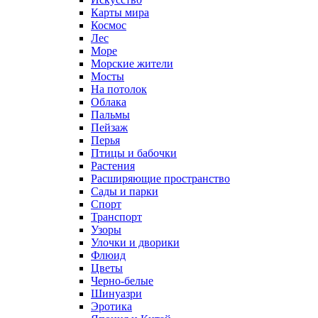
Карты мира
Космос
Лес
Море
Морские жители
Мосты
На потолок
Облака
Пальмы
Пейзаж
Перья
Птицы и бабочки
Растения
Расширяющие пространство
Сады и парки
Спорт
Транспорт
Узоры
Улочки и дворики
Флюид
Цветы
Черно-белые
Шинуазри
Эротика