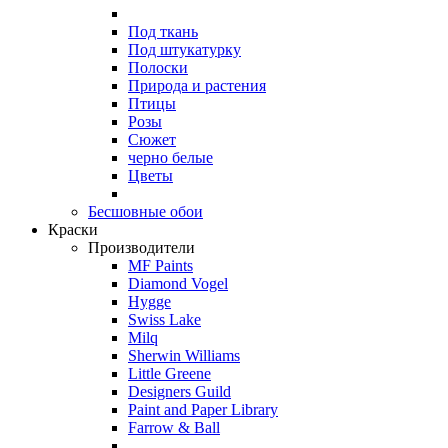
Под ткань
Под штукатурку
Полоски
Природа и растения
Птицы
Розы
Сюжет
черно белые
Цветы
Бесшовные обои
Краски
Производители
MF Paints
Diamond Vogel
Hygge
Swiss Lake
Milq
Sherwin Williams
Little Greene
Designers Guild
Paint and Paper Library
Farrow & Ball