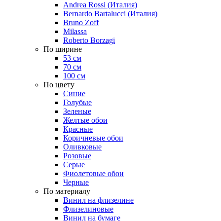
Andrea Rossi (Италия)
Bernardo Bartalucci (Италия)
Bruno Zoff
Milassa
Roberto Borzagi
По ширине
53 см
70 см
100 см
По цвету
Синие
Голубые
Зеленые
Желтые обои
Красные
Коричневые обои
Оливковые
Розовые
Серые
Фиолетовые обои
Черные
По материалу
Винил на флизелине
Флизелиновые
Винил на бумаге