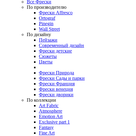
Все Фрески
По производителю
Фрески Affresco
Ortograf
Pinegin
Wall Street
По дизайну
Пейзажи
Современный дизайн
Фрески детские
Сюжеты
Цветы
Фрески Природа
Фрески Сады и парки
Фрески Франция
Фрески венеция
Фрески дворики
По коллекции
Art Fabric
Atmosphere
Emotion Art
Exclusive part 1
Fantasy
Fine Art