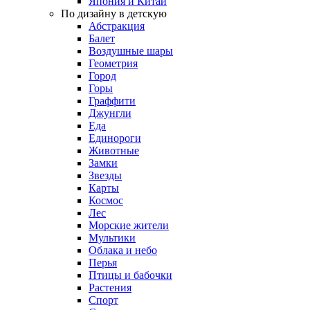
Япония и Китай
По дизайну в детскую
Абстракция
Балет
Воздушные шары
Геометрия
Город
Горы
Граффити
Джунгли
Еда
Единороги
Животные
Замки
Звезды
Карты
Космос
Лес
Морские жители
Мультики
Облака и небо
Перья
Птицы и бабочки
Растения
Спорт