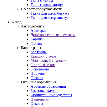
Тюль с льном
Тюль с полиамидом
По светопропускаемости
Ткань для штор блэкаут
Ткань для штор димаут
Фасад
Антаблементы
Архитрав
Дополнительные элементы
Карниз
Фризы
Балюстрады
Балясины
Крышки столба
Монтажный комплект
Опорный блок
Основания
Поручни
Столбы
Оконные обрамления
Арочные обрамления
Замковые камни
Кронштейны-пьедесталы
Наличники
Откосы