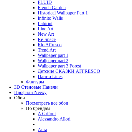
FLUID
French Garden
Historical Wallpaper Part 1
Infinito Walls
Labirint
Line Art
New Art
Re-Space
Rio Affresco
Trend Art
Wallpaper part 1
Wallpaper part 2
Wallpaper part 3 Forest
Детские СКАЗКИ AFFRESCO
Панно Lines
Фактуры
3D Стеновые Панели
Профили Neexy
Обои
Посмотреть все обои
По брендам
A Grifoni
Alessandro Allori
Aura