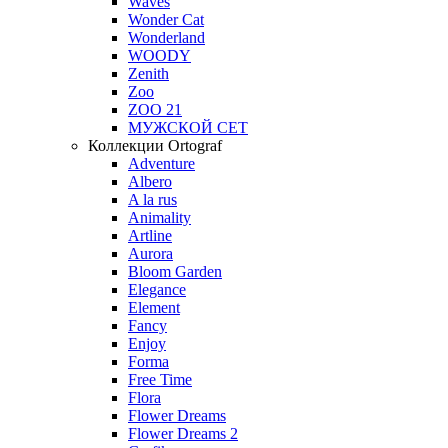
Waves
Wonder Cat
Wonderland
WOODY
Zenith
Zoo
ZOO 21
МУЖСКОЙ СЕТ
Коллекции Ortograf
Adventure
Albero
A la rus
Animality
Artline
Aurora
Bloom Garden
Elegance
Element
Fancy
Enjoy
Forma
Free Time
Flora
Flower Dreams
Flower Dreams 2