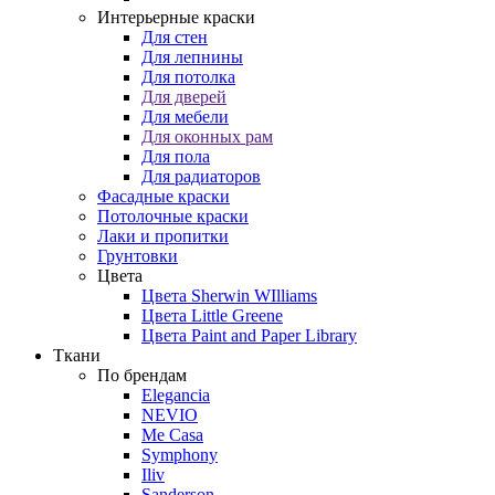
Интерьерные краски
Для стен
Для лепнины
Для потолка
Для дверей
Для мебели
Для оконных рам
Для пола
Для радиаторов
Фасадные краски
Потолочные краски
Лаки и пропитки
Грунтовки
Цвета
Цвета Sherwin WIlliams
Цвета Little Greene
Цвета Paint and Paper Library
Ткани
По брендам
Elegancia
NEVIO
Me Casa
Symphony
Iliv
Sanderson