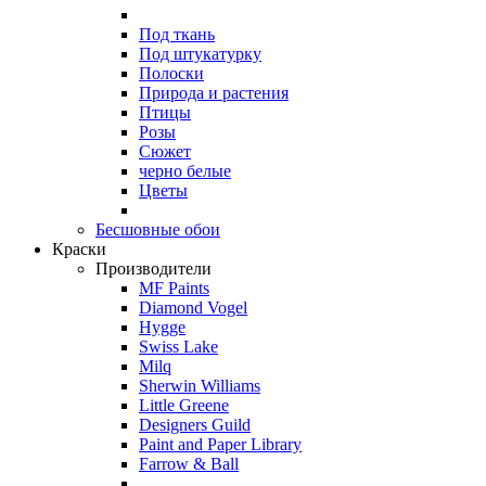
Под ткань
Под штукатурку
Полоски
Природа и растения
Птицы
Розы
Сюжет
черно белые
Цветы
Бесшовные обои
Краски
Производители
MF Paints
Diamond Vogel
Hygge
Swiss Lake
Milq
Sherwin Williams
Little Greene
Designers Guild
Paint and Paper Library
Farrow & Ball