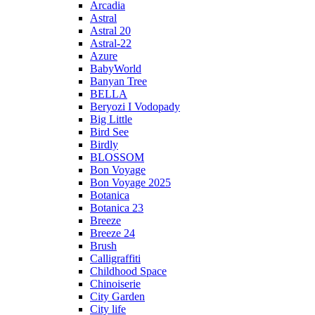
Arcadia
Astral
Astral 20
Astral-22
Azure
BabyWorld
Banyan Tree
BELLA
Beryozi I Vodopady
Big Little
Bird See
Birdly
BLOSSOM
Bon Voyage
Bon Voyage 2025
Botanica
Botanica 23
Breeze
Breeze 24
Brush
Calligraffiti
Childhood Space
Chinoiserie
City Garden
City life