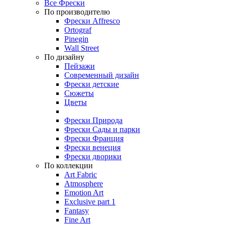
Все Фрески
По производителю
Фрески Affresco
Ortograf
Pinegin
Wall Street
По дизайну
Пейзажи
Современный дизайн
Фрески детские
Сюжеты
Цветы
Фрески Природа
Фрески Сады и парки
Фрески Франция
Фрески венеция
Фрески дворики
По коллекции
Art Fabric
Atmosphere
Emotion Art
Exclusive part 1
Fantasy
Fine Art