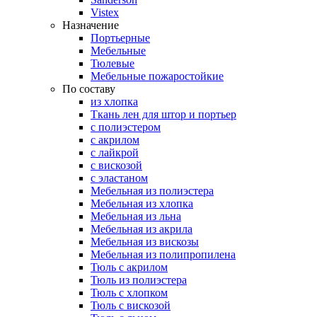
Vistex
Назначение
Портьерные
Мебельные
Тюлевые
Мебельные пожаростойкие
По составу
из хлопка
Ткань лен для штор и портьер
с полиэстером
с акрилом
с лайкрой
с вискозой
с эластаном
Мебельная из полиэстера
Мебельная из хлопка
Мебельная из льна
Мебельная из акрила
Мебельная из вискозы
Мебельная из полипропилена
Тюль с акрилом
Тюль из полиэстера
Тюль с хлопком
Тюль с вискозой