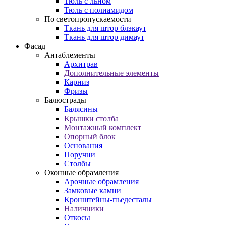
Тюль с льном
Тюль с полиамидом
По светопропускаемости
Ткань для штор блэкаут
Ткань для штор димаут
Фасад
Антаблементы
Архитрав
Дополнительные элементы
Карниз
Фризы
Балюстрады
Балясины
Крышки столба
Монтажный комплект
Опорный блок
Основания
Поручни
Столбы
Оконные обрамления
Арочные обрамления
Замковые камни
Кронштейны-пьедесталы
Наличники
Откосы