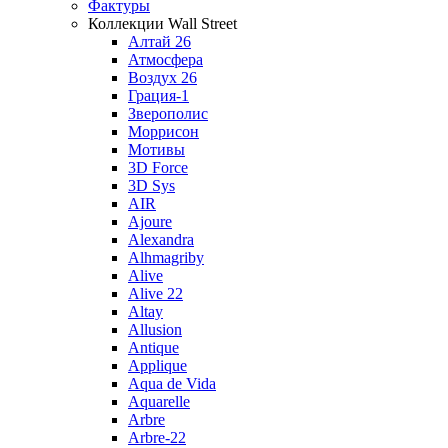
Фактуры
Коллекции Wall Street
Алтай 26
Атмосфера
Воздух 26
Грация-1
Зверополис
Моррисон
Мотивы
3D Force
3D Sys
AIR
Ajoure
Alexandra
Alhmagriby
Alive
Alive 22
Altay
Allusion
Antique
Applique
Aqua de Vida
Aquarelle
Arbre
Arbre-22