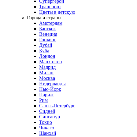
Супергерои
Транспорт
Цветы в детскую
Города и страны
Амстердам
Бангкок
Венеция
Гонконг
Дубай
Куба
Лондон
Манхэттен
Мадрид
Милан
Москва
Нидерланды
Нью-Йорк
Париж
Рим
Санкт-Петербург
Сидней
Сингапур
Токио
Чикаго
Шанхай