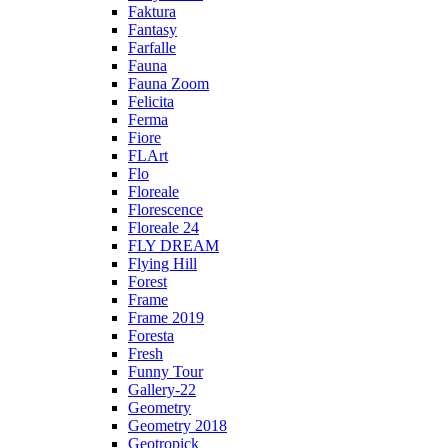
Faktura
Fantasy
Farfalle
Fauna
Fauna Zoom
Felicita
Ferma
Fiore
FLArt
Flo
Floreale
Florescence
Floreale 24
FLY DREAM
Flying Hill
Forest
Frame
Frame 2019
Foresta
Fresh
Funny Tour
Gallery-22
Geometry
Geometry 2018
Geotropick