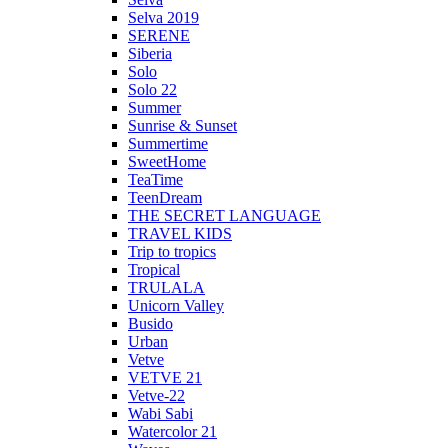
Selva 2019
SERENE
Siberia
Solo
Solo 22
Summer
Sunrise & Sunset
Summertime
SweetHome
TeaTime
TeenDream
THE SECRET LANGUAGE
TRAVEL KIDS
Trip to tropics
Tropical
TRULALA
Unicorn Valley
Busido
Urban
Vetve
VETVE 21
Vetve-22
Wabi Sabi
Watercolor 21