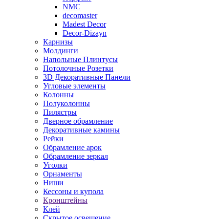
NMC
decomaster
Madest Decor
Decor-Dizayn
Карнизы
Молдинги
Напольные Плинтусы
Потолочные Розетки
3D Декоративные Панели
Угловые элементы
Колонны
Полуколонны
Пилястры
Дверное обрамление
Декоративные камины
Рейки
Обрамление арок
Обрамление зеркал
Уголки
Орнаменты
Ниши
Кессоны и купола
Кронштейны
Клей
Скрытое освещение