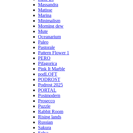
Massandra
Matisse
Marina
Minimalism
Morning dew
Mute
Oceanarium
Paleo
Pastorale
Pattern Flower 1
PERO
Pifagorica
Pink It Marble
podLOFT
PODROST
Podrost 2025
PORTAL
Postmodern
Prosecco
Puzzle
Rabbit Room
Rising lands
Russian
Sakura
Selva