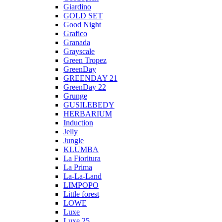
Giardino
GOLD SET
Good Night
Grafico
Granada
Grayscale
Green Tropez
GreenDay
GREENDAY 21
GreenDay 22
Grunge
GUSILEBEDY
HERBARIUM
Induction
Jelly
Jungle
KLUMBA
La Fioritura
La Prima
La-La-Land
LIMPOPO
Little forest
LOWE
Luxe
Luxe 25