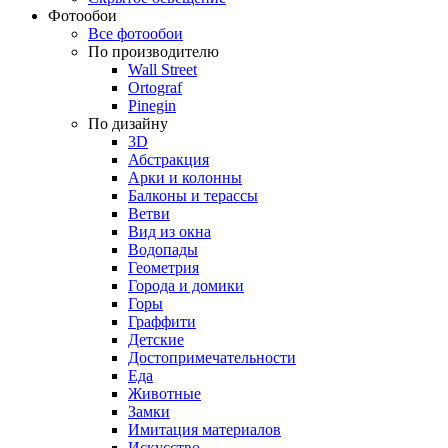
Фотообои
Все фотообои
По производителю
Wall Street
Ortograf
Pinegin
По дизайну
3D
Абстракция
Арки и колонны
Балконы и терассы
Ветви
Вид из окна
Водопады
Геометрия
Города и домики
Горы
Граффити
Детские
Достопримечательности
Еда
Животные
Замки
Имитация материалов
Искусство