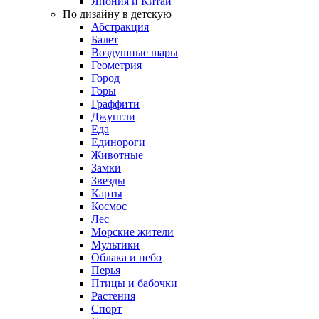
Япония и Китай
По дизайну в детскую
Абстракция
Балет
Воздушные шары
Геометрия
Город
Горы
Граффити
Джунгли
Еда
Единороги
Животные
Замки
Звезды
Карты
Космос
Лес
Морские жители
Мультики
Облака и небо
Перья
Птицы и бабочки
Растения
Спорт