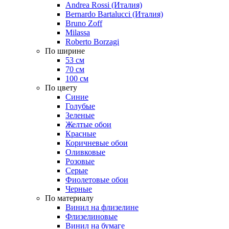
Andrea Rossi (Италия)
Bernardo Bartalucci (Италия)
Bruno Zoff
Milassa
Roberto Borzagi
По ширине
53 см
70 см
100 см
По цвету
Синие
Голубые
Зеленые
Желтые обои
Красные
Коричневые обои
Оливковые
Розовые
Серые
Фиолетовые обои
Черные
По материалу
Винил на флизелине
Флизелиновые
Винил на бумаге