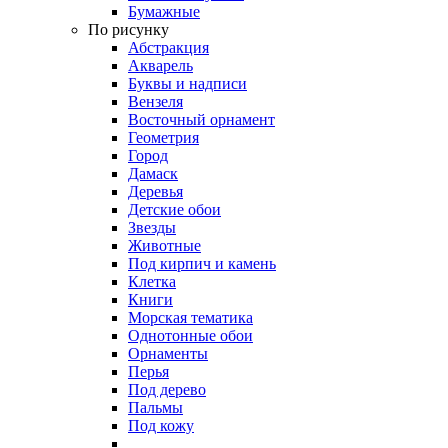
Бумажные
По рисунку
Абстракция
Акварель
Буквы и надписи
Вензеля
Восточный орнамент
Геометрия
Город
Дамаск
Деревья
Детские обои
Звезды
Животные
Под кирпич и камень
Клетка
Книги
Морская тематика
Однотонные обои
Орнаменты
Перья
Под дерево
Пальмы
Под кожу