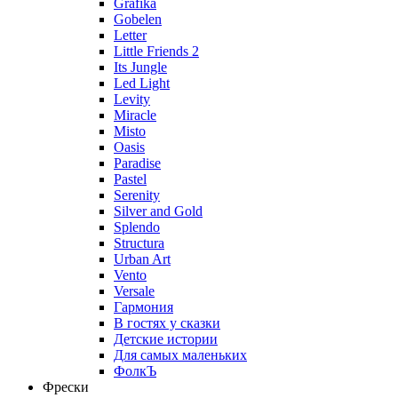
Grafika
Gobelen
Letter
Little Friends 2
Its Jungle
Led Light
Levity
Miracle
Misto
Oasis
Paradise
Pastel
Serenity
Silver and Gold
Splendo
Structura
Urban Art
Vento
Versale
Гармония
В гостях у сказки
Детские истории
Для самых маленьких
ФолкЪ
Фрески