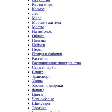
Карты мира
Космос
Лес
Море
Морские жители
Мосты
На потолок
Облака
Пальмы
Пейзаж
Перья
Птицы и бабочки
Растения
Расширяющие пространство
Сады и парки
Спорт
Транспорт
Узоры
Улочки и дворики
Флюид
Цветы
Черно-белые
Шинуазри
Эротика