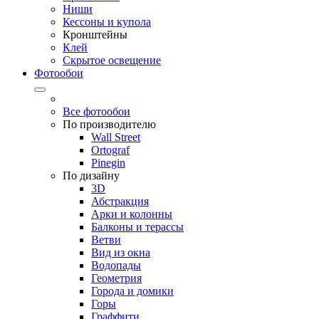
Ниши
Кессоны и купола
Кронштейны
Клей
Скрытое освещение
Фотообои
Все фотообои
По производителю
Wall Street
Ortograf
Pinegin
По дизайну
3D
Абстракция
Арки и колонны
Балконы и терассы
Ветви
Вид из окна
Водопады
Геометрия
Города и домики
Горы
Граффити