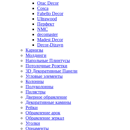
Orac Decor
Cosca
Fabello Decor
Ultrawood
Перфект
NMC
decomaster
Madest Decor
Decor-Dizayn
Карнизы
Молдинги
Напольные Плинтусы
Потолочные Розетки
3D Декоративные Панели
Угловые элементы
Колонны
Полуколонны
Пилястры
Дверное обрамление
Декоративные камины
Рейки
Обрамление арок
Обрамление зеркал
Уголки
Орнаменты