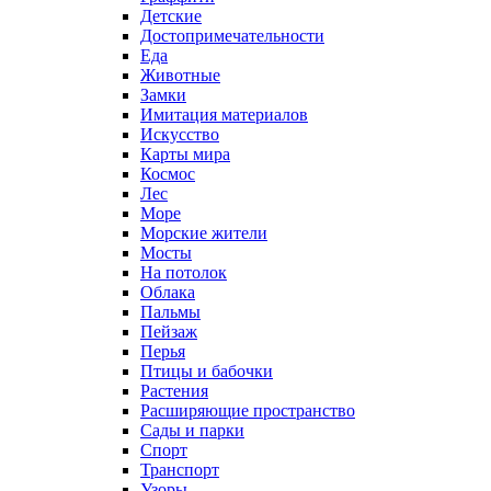
Детские
Достопримечательности
Еда
Животные
Замки
Имитация материалов
Искусство
Карты мира
Космос
Лес
Море
Морские жители
Мосты
На потолок
Облака
Пальмы
Пейзаж
Перья
Птицы и бабочки
Растения
Расширяющие пространство
Сады и парки
Спорт
Транспорт
Узоры