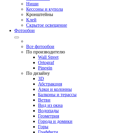
Ниши
Кессоны и купола
Кронштейны
Клей
Скрытое освещение
Фотообои
Все фотообои
По производителю
Wall Street
Ortograf
Pinegin
По дизайну
3D
Абстракция
Арки и колонны
Балконы и терассы
Ветви
Вид из окна
Водопады
Геометрия
Города и домики
Горы
Граффити