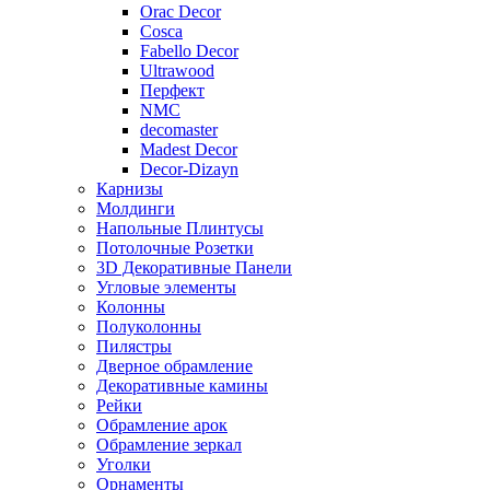
Orac Decor
Cosca
Fabello Decor
Ultrawood
Перфект
NMC
decomaster
Madest Decor
Decor-Dizayn
Карнизы
Молдинги
Напольные Плинтусы
Потолочные Розетки
3D Декоративные Панели
Угловые элементы
Колонны
Полуколонны
Пилястры
Дверное обрамление
Декоративные камины
Рейки
Обрамление арок
Обрамление зеркал
Уголки
Орнаменты