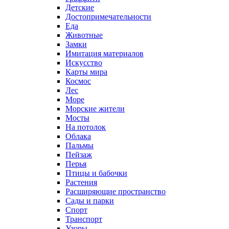
Детские
Достопримечательности
Еда
Животные
Замки
Имитация материалов
Искусство
Карты мира
Космос
Лес
Море
Морские жители
Мосты
На потолок
Облака
Пальмы
Пейзаж
Перья
Птицы и бабочки
Растения
Расширяющие пространство
Сады и парки
Спорт
Транспорт
Узоры