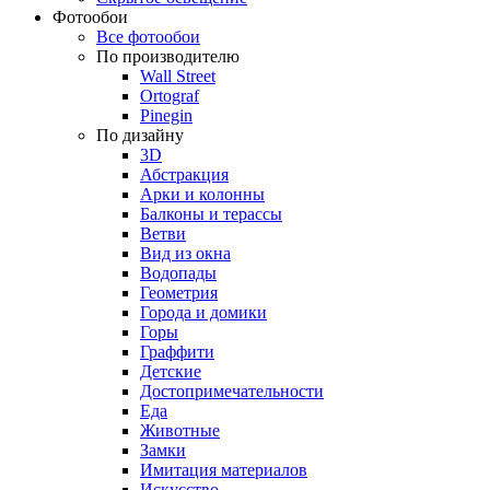
Фотообои
Все фотообои
По производителю
Wall Street
Ortograf
Pinegin
По дизайну
3D
Абстракция
Арки и колонны
Балконы и терассы
Ветви
Вид из окна
Водопады
Геометрия
Города и домики
Горы
Граффити
Детские
Достопримечательности
Еда
Животные
Замки
Имитация материалов
Искусство