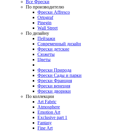
Все Фрески
По производителю
Фрески Affresco
Ortograf
Pinegin
Wall Street
По дизайну
Пейзажи
Современный дизайн
Фрески детские
Сюжеты
Цветы
Фрески Природа
Фрески Сады и парки
Фрески Франция
Фрески венеция
Фрески дворики
По коллекции
Art Fabric
Atmosphere
Emotion Art
Exclusive part 1
Fantasy
Fine Art