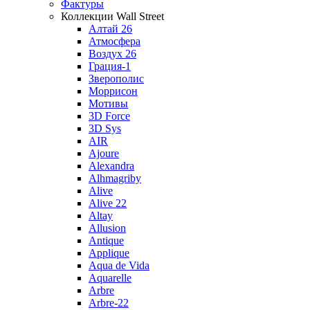
Фактуры
Коллекции Wall Street
Алтай 26
Атмосфера
Воздух 26
Грация-1
Зверополис
Моррисон
Мотивы
3D Force
3D Sys
AIR
Ajoure
Alexandra
Alhmagriby
Alive
Alive 22
Altay
Allusion
Antique
Applique
Aqua de Vida
Aquarelle
Arbre
Arbre-22