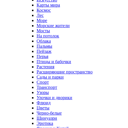
Карты мира
Космос
Лес
Море
Морские жители
Мосты
На потолок
Облака
Пальмы
Пейзаж
Перья
Птицы и бабочки
Растения
Расширяющие пространство
Сады и парки
Спорт
Транспорт
Узоры
Улочки и дворики
Флюид
Цветы
Черно-белые
Шинуазри
Эротика