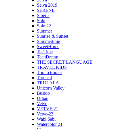
Selva 2019
SERENE
Siberia
Solo
Solo 22
Summer
Sunrise & Sunset
Summertime
SweetHome
TeaTime
TeenDream
THE SECRET LANGUAGE
TRAVEL KIDS
Trip to tropics
Tropical
TRULALA
Unicorn Valley
Busido
Urban
Vetve
VETVE 21
Vetve-22
Wabi Sabi
Watercolor 21