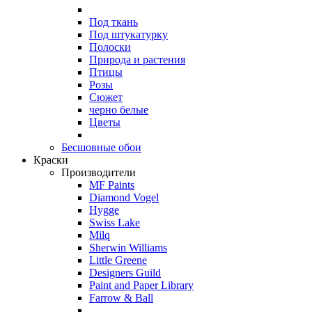
Под ткань
Под штукатурку
Полоски
Природа и растения
Птицы
Розы
Сюжет
черно белые
Цветы
Бесшовные обои
Краски
Производители
MF Paints
Diamond Vogel
Hygge
Swiss Lake
Milq
Sherwin Williams
Little Greene
Designers Guild
Paint and Paper Library
Farrow & Ball