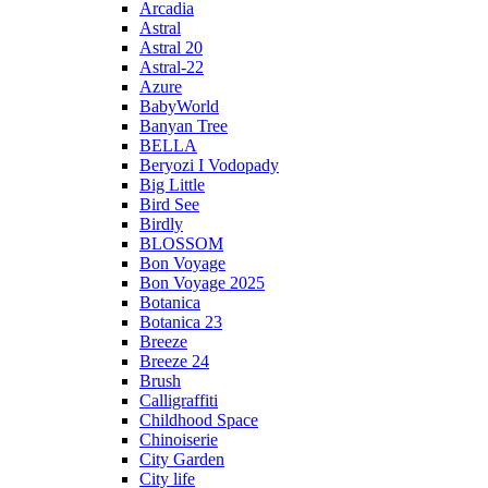
Arcadia
Astral
Astral 20
Astral-22
Azure
BabyWorld
Banyan Tree
BELLA
Beryozi I Vodopady
Big Little
Bird See
Birdly
BLOSSOM
Bon Voyage
Bon Voyage 2025
Botanica
Botanica 23
Breeze
Breeze 24
Brush
Calligraffiti
Childhood Space
Chinoiserie
City Garden
City life