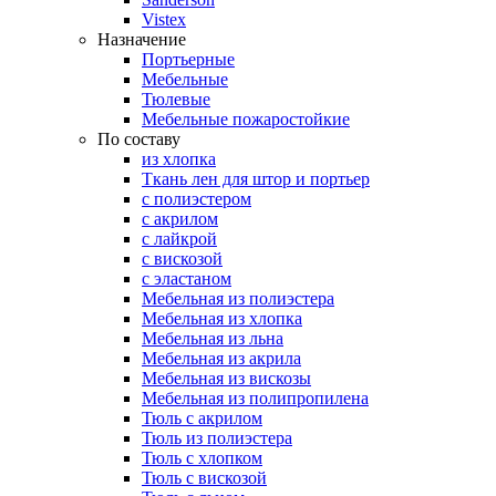
Vistex
Назначение
Портьерные
Мебельные
Тюлевые
Мебельные пожаростойкие
По составу
из хлопка
Ткань лен для штор и портьер
с полиэстером
с акрилом
с лайкрой
с вискозой
с эластаном
Мебельная из полиэстера
Мебельная из хлопка
Мебельная из льна
Мебельная из акрила
Мебельная из вискозы
Мебельная из полипропилена
Тюль с акрилом
Тюль из полиэстера
Тюль с хлопком
Тюль с вискозой