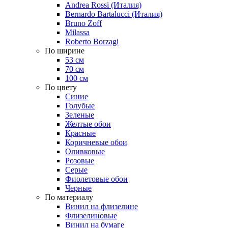
Andrea Rossi (Италия)
Bernardo Bartalucci (Италия)
Bruno Zoff
Milassa
Roberto Borzagi
По ширине
53 см
70 см
100 см
По цвету
Синие
Голубые
Зеленые
Желтые обои
Красные
Коричневые обои
Оливковые
Розовые
Серые
Фиолетовые обои
Черные
По материалу
Винил на флизелине
Флизелиновые
Винил на бумаге