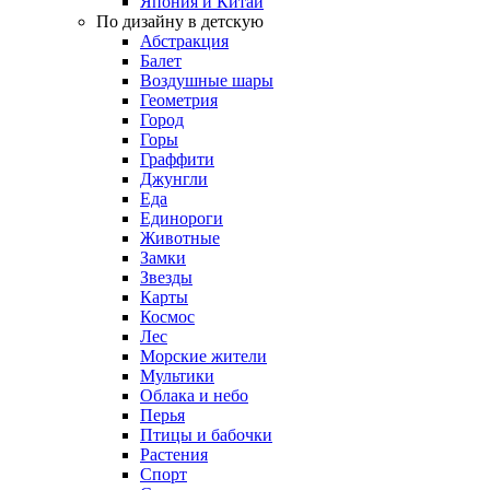
Япония и Китай
По дизайну в детскую
Абстракция
Балет
Воздушные шары
Геометрия
Город
Горы
Граффити
Джунгли
Еда
Единороги
Животные
Замки
Звезды
Карты
Космос
Лес
Морские жители
Мультики
Облака и небо
Перья
Птицы и бабочки
Растения
Спорт