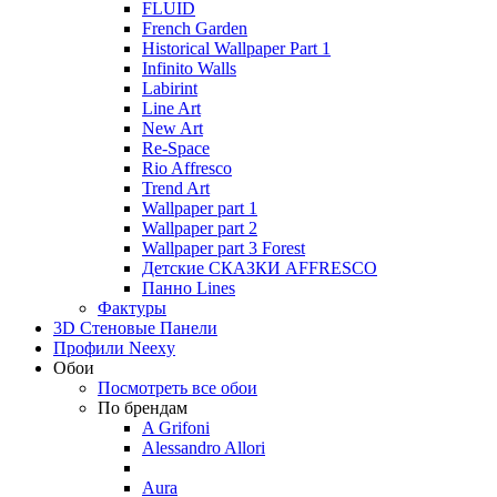
FLUID
French Garden
Historical Wallpaper Part 1
Infinito Walls
Labirint
Line Art
New Art
Re-Space
Rio Affresco
Trend Art
Wallpaper part 1
Wallpaper part 2
Wallpaper part 3 Forest
Детские СКАЗКИ AFFRESCO
Панно Lines
Фактуры
3D Стеновые Панели
Профили Neexy
Обои
Посмотреть все обои
По брендам
A Grifoni
Alessandro Allori
Aura