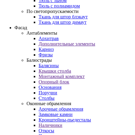
Тюль с льном
Тюль с полиамидом
По светопропускаемости
Ткань для штор блэкаут
Ткань для штор димаут
Фасад
Антаблементы
Архитрав
Дополнительные элементы
Карниз
Фризы
Балюстрады
Балясины
Крышки столба
Монтажный комплект
Опорный блок
Основания
Поручни
Столбы
Оконные обрамления
Арочные обрамления
Замковые камни
Кронштейны-пьедесталы
Наличники
Откосы