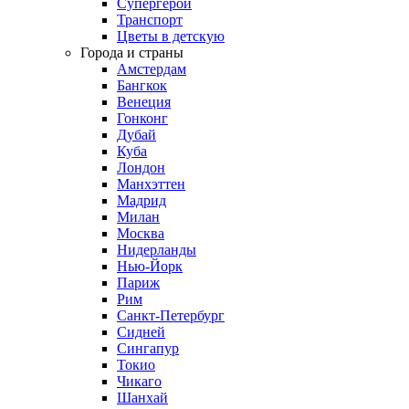
Супергерои
Транспорт
Цветы в детскую
Города и страны
Амстердам
Бангкок
Венеция
Гонконг
Дубай
Куба
Лондон
Манхэттен
Мадрид
Милан
Москва
Нидерланды
Нью-Йорк
Париж
Рим
Санкт-Петербург
Сидней
Сингапур
Токио
Чикаго
Шанхай