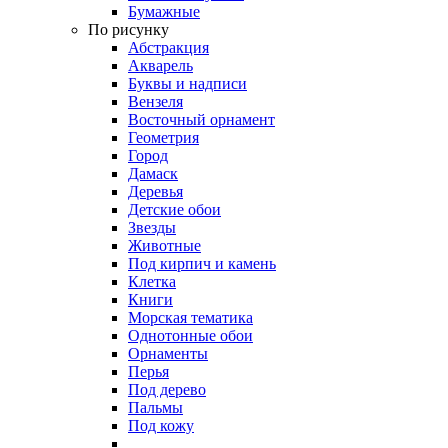
Бумажные
По рисунку
Абстракция
Акварель
Буквы и надписи
Вензеля
Восточный орнамент
Геометрия
Город
Дамаск
Деревья
Детские обои
Звезды
Животные
Под кирпич и камень
Клетка
Книги
Морская тематика
Однотонные обои
Орнаменты
Перья
Под дерево
Пальмы
Под кожу