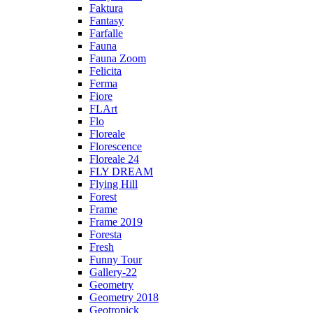
Faktura
Fantasy
Farfalle
Fauna
Fauna Zoom
Felicita
Ferma
Fiore
FLArt
Flo
Floreale
Florescence
Floreale 24
FLY DREAM
Flying Hill
Forest
Frame
Frame 2019
Foresta
Fresh
Funny Tour
Gallery-22
Geometry
Geometry 2018
Geotropick