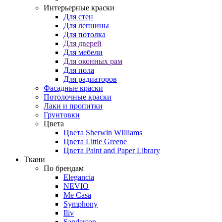
Интерьерные краски
Для стен
Для лепнины
Для потолка
Для дверей
Для мебели
Для оконных рам
Для пола
Для радиаторов
Фасадные краски
Потолочные краски
Лаки и пропитки
Грунтовки
Цвета
Цвета Sherwin WIlliams
Цвета Little Greene
Цвета Paint and Paper Library
Ткани
По брендам
Elegancia
NEVIO
Me Casa
Symphony
Iliv
Sanderson