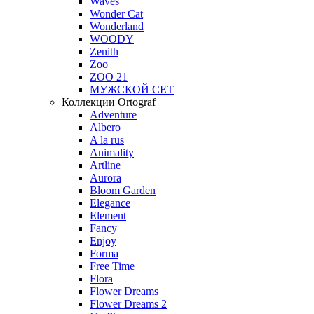
Waves
Wonder Cat
Wonderland
WOODY
Zenith
Zoo
ZOO 21
МУЖСКОЙ СЕТ
Коллекции Ortograf
Adventure
Albero
A la rus
Animality
Artline
Aurora
Bloom Garden
Elegance
Element
Fancy
Enjoy
Forma
Free Time
Flora
Flower Dreams
Flower Dreams 2