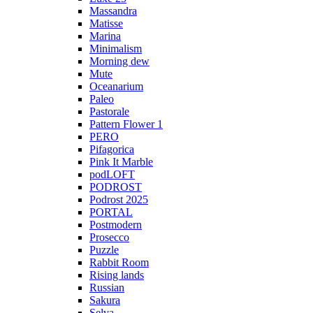
Massandra
Matisse
Marina
Minimalism
Morning dew
Mute
Oceanarium
Paleo
Pastorale
Pattern Flower 1
PERO
Pifagorica
Pink It Marble
podLOFT
PODROST
Podrost 2025
PORTAL
Postmodern
Prosecco
Puzzle
Rabbit Room
Rising lands
Russian
Sakura
Selva