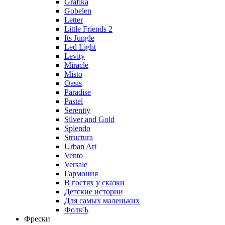
Grafika
Gobelen
Letter
Little Friends 2
Its Jungle
Led Light
Levity
Miracle
Misto
Oasis
Paradise
Pastel
Serenity
Silver and Gold
Splendo
Structura
Urban Art
Vento
Versale
Гармония
В гостях у сказки
Детские истории
Для самых маленьких
ФолкЪ
Фрески