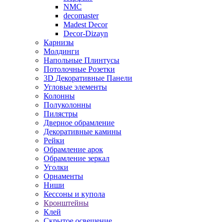
NMC
decomaster
Madest Decor
Decor-Dizayn
Карнизы
Молдинги
Напольные Плинтусы
Потолочные Розетки
3D Декоративные Панели
Угловые элементы
Колонны
Полуколонны
Пилястры
Дверное обрамление
Декоративные камины
Рейки
Обрамление арок
Обрамление зеркал
Уголки
Орнаменты
Ниши
Кессоны и купола
Кронштейны
Клей
Скрытое освещение