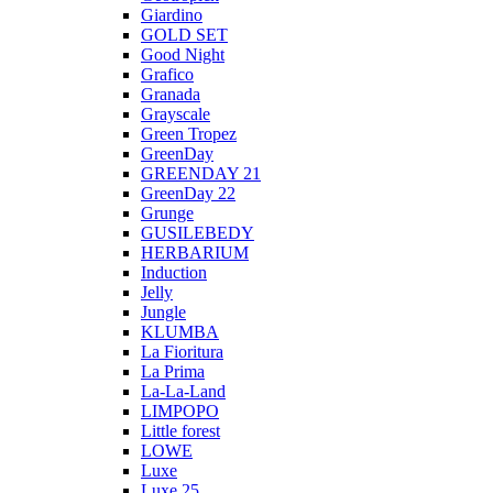
Giardino
GOLD SET
Good Night
Grafico
Granada
Grayscale
Green Tropez
GreenDay
GREENDAY 21
GreenDay 22
Grunge
GUSILEBEDY
HERBARIUM
Induction
Jelly
Jungle
KLUMBA
La Fioritura
La Prima
La-La-Land
LIMPOPO
Little forest
LOWE
Luxe
Luxe 25