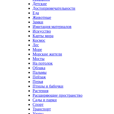
Детские
Достопримечательности
Еда
Животные
Замки
Имитация материалов
Искусство
Карты мира
Космос
Лес
Море
Морские жители
Мосты
На потолок
Облака
Пальмы
Пейзаж
Перья
Птицы и бабочки
Растения
Расширяющие пространство
Сады и парки
Спорт
Транспорт
Узоры