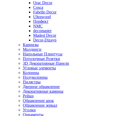
Orac Decor
Cosca
Fabello Decor
Ultrawood
Перфект
NMC
decomaster
Madest Decor
Decor-Dizayn
Карнизы
Молдинги
Напольные Плинтусы
Потолочные Розетки
3D Декоративные Панели
Угловые элементы
Колонны
Полуколонны
Пилястры
Дверное обрамление
Декоративные камины
Рейки
Обрамление арок
Обрамление зеркал
Уголки
Орнаменты