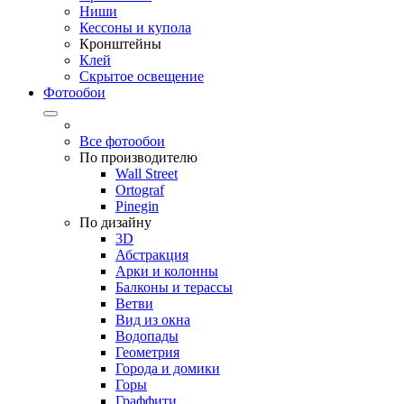
Ниши
Кессоны и купола
Кронштейны
Клей
Скрытое освещение
Фотообои
Все фотообои
По производителю
Wall Street
Ortograf
Pinegin
По дизайну
3D
Абстракция
Арки и колонны
Балконы и терассы
Ветви
Вид из окна
Водопады
Геометрия
Города и домики
Горы
Граффити