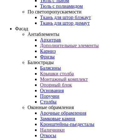
Тюль с льном
Тюль с полиамидом
По светопропускаемости
Ткань для штор блэкаут
Ткань для штор димаут
Фасад
Антаблементы
Архитрав
Дополнительные элементы
Карниз
Фризы
Балюстрады
Балясины
Крышки столба
Монтажный комплект
Опорный блок
Основания
Поручни
Столбы
Оконные обрамления
Арочные обрамления
Замковые камни
Кронштейны-пьедесталы
Наличники
Откосы