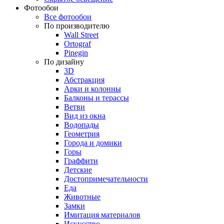
Фотообои
Все фотообои
По производителю
Wall Street
Ortograf
Pinegin
По дизайну
3D
Абстракция
Арки и колонны
Балконы и терассы
Ветви
Вид из окна
Водопады
Геометрия
Города и домики
Горы
Граффити
Детские
Достопримечательности
Еда
Животные
Замки
Имитация материалов
Искусство