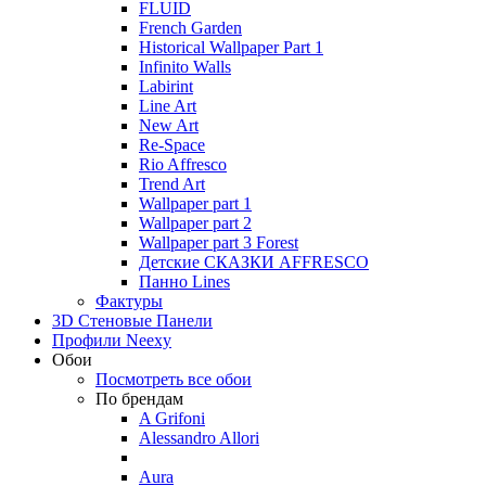
FLUID
French Garden
Historical Wallpaper Part 1
Infinito Walls
Labirint
Line Art
New Art
Re-Space
Rio Affresco
Trend Art
Wallpaper part 1
Wallpaper part 2
Wallpaper part 3 Forest
Детские СКАЗКИ AFFRESCO
Панно Lines
Фактуры
3D Стеновые Панели
Профили Neexy
Обои
Посмотреть все обои
По брендам
A Grifoni
Alessandro Allori
Aura