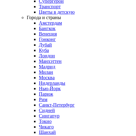
Супергерои
Транспорт
Цветы в детскую
Города и страны
Амстердам
Бангкок
Венеция
Гонконг
Дубай
Куба
Лондон
Манхэттен
Мадрид
Милан
Москва
Нидерланды
Нью-Йорк
Париж
Рим
Санкт-Петербург
Сидней
Сингапур
Токио
Чикаго
Шанхай