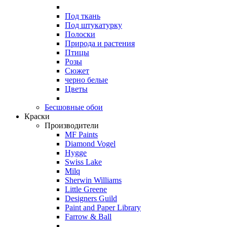
Под ткань
Под штукатурку
Полоски
Природа и растения
Птицы
Розы
Сюжет
черно белые
Цветы
Бесшовные обои
Краски
Производители
MF Paints
Diamond Vogel
Hygge
Swiss Lake
Milq
Sherwin Williams
Little Greene
Designers Guild
Paint and Paper Library
Farrow & Ball