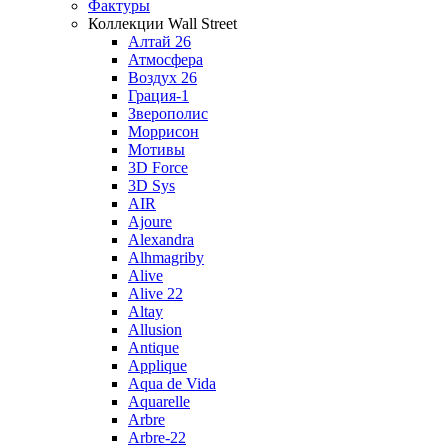
Фактуры
Коллекции Wall Street
Алтай 26
Атмосфера
Воздух 26
Грация-1
Зверополис
Моррисон
Мотивы
3D Force
3D Sys
AIR
Ajoure
Alexandra
Alhmagriby
Alive
Alive 22
Altay
Allusion
Antique
Applique
Aqua de Vida
Aquarelle
Arbre
Arbre-22