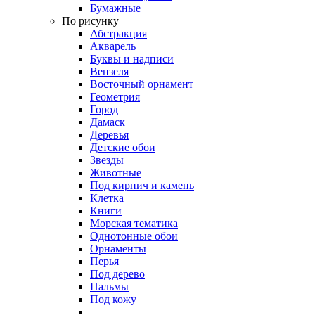
Бумажные
По рисунку
Абстракция
Акварель
Буквы и надписи
Вензеля
Восточный орнамент
Геометрия
Город
Дамаск
Деревья
Детские обои
Звезды
Животные
Под кирпич и камень
Клетка
Книги
Морская тематика
Однотонные обои
Орнаменты
Перья
Под дерево
Пальмы
Под кожу