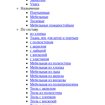
Vistex
Назначение
Портьерные
Мебельные
Тюлевые
Мебельные пожаростойкие
По составу
из хлопка
Ткань лен для штор и портьер
с полиэстером
с акрилом
с лайкрой
с вискозой
с эластаном
Мебельная из полиэстера
Мебельная из хлопка
Мебельная из льна
Мебельная из акрила
Мебельная из вискозы
Мебельная из полипропилена
Тюль с акрилом
Тюль из полиэстера
Тюль с хлопком
Тюль с вискозой