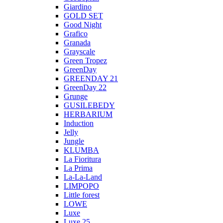
Giardino
GOLD SET
Good Night
Grafico
Granada
Grayscale
Green Tropez
GreenDay
GREENDAY 21
GreenDay 22
Grunge
GUSILEBEDY
HERBARIUM
Induction
Jelly
Jungle
KLUMBA
La Fioritura
La Prima
La-La-Land
LIMPOPO
Little forest
LOWE
Luxe
Luxe 25