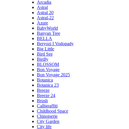
Arcadia
Astral
Astral 20
Astral-22
Azure
BabyWorld
Banyan Tree
BELLA
Beryozi I Vodopady
Big Little
Bird See
Birdly
BLOSSOM
Bon Voyage
Bon Voyage 2025
Botanica
Botanica 23
Breeze
Breeze 24
Brush
Calligraffiti
Childhood Space
Chinoiserie
City Garden
City life