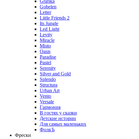
Grafika
Gobelen
Letter
Little Friends 2
Its Jungle
Led Light
Levity
Miracle
Misto
Oasis
Paradise
Pastel
Serenity
Silver and Gold
Splendo
Structura
Urban Art
Vento
Versale
Гармония
В гостях у сказки
Детские истории
Для самых маленьких
ФолкЪ
Фрески