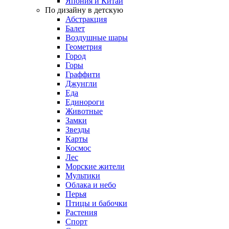
Япония и Китай
По дизайну в детскую
Абстракция
Балет
Воздушные шары
Геометрия
Город
Горы
Граффити
Джунгли
Еда
Единороги
Животные
Замки
Звезды
Карты
Космос
Лес
Морские жители
Мультики
Облака и небо
Перья
Птицы и бабочки
Растения
Спорт