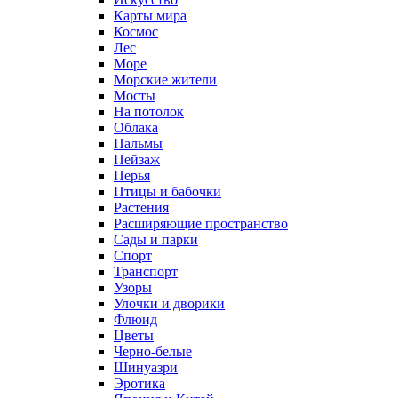
Карты мира
Космос
Лес
Море
Морские жители
Мосты
На потолок
Облака
Пальмы
Пейзаж
Перья
Птицы и бабочки
Растения
Расширяющие пространство
Сады и парки
Спорт
Транспорт
Узоры
Улочки и дворики
Флюид
Цветы
Черно-белые
Шинуазри
Эротика