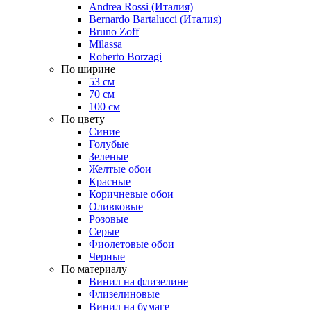
Andrea Rossi (Италия)
Bernardo Bartalucci (Италия)
Bruno Zoff
Milassa
Roberto Borzagi
По ширине
53 см
70 см
100 см
По цвету
Синие
Голубые
Зеленые
Желтые обои
Красные
Коричневые обои
Оливковые
Розовые
Серые
Фиолетовые обои
Черные
По материалу
Винил на флизелине
Флизелиновые
Винил на бумаге