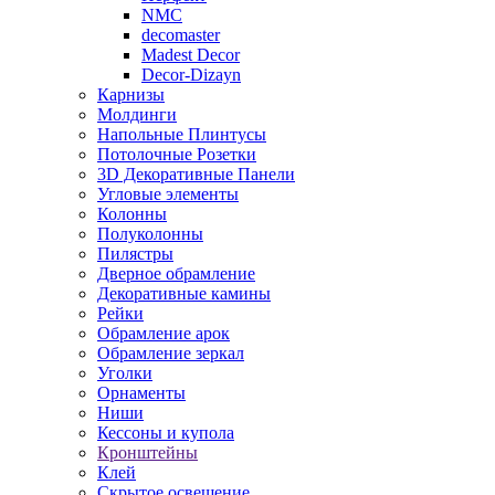
NMC
decomaster
Madest Decor
Decor-Dizayn
Карнизы
Молдинги
Напольные Плинтусы
Потолочные Розетки
3D Декоративные Панели
Угловые элементы
Колонны
Полуколонны
Пилястры
Дверное обрамление
Декоративные камины
Рейки
Обрамление арок
Обрамление зеркал
Уголки
Орнаменты
Ниши
Кессоны и купола
Кронштейны
Клей
Скрытое освещение