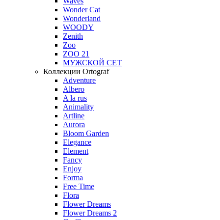
Waves
Wonder Cat
Wonderland
WOODY
Zenith
Zoo
ZOO 21
МУЖСКОЙ СЕТ
Коллекции Ortograf
Adventure
Albero
A la rus
Animality
Artline
Aurora
Bloom Garden
Elegance
Element
Fancy
Enjoy
Forma
Free Time
Flora
Flower Dreams
Flower Dreams 2