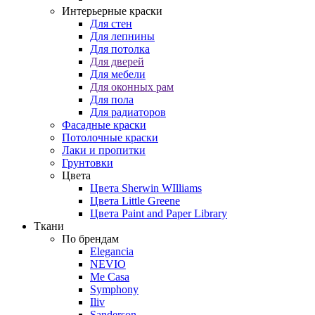
Интерьерные краски
Для стен
Для лепнины
Для потолка
Для дверей
Для мебели
Для оконных рам
Для пола
Для радиаторов
Фасадные краски
Потолочные краски
Лаки и пропитки
Грунтовки
Цвета
Цвета Sherwin WIlliams
Цвета Little Greene
Цвета Paint and Paper Library
Ткани
По брендам
Elegancia
NEVIO
Me Casa
Symphony
Iliv
Sanderson