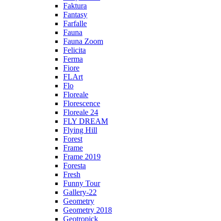
Faktura
Fantasy
Farfalle
Fauna
Fauna Zoom
Felicita
Ferma
Fiore
FLArt
Flo
Floreale
Florescence
Floreale 24
FLY DREAM
Flying Hill
Forest
Frame
Frame 2019
Foresta
Fresh
Funny Tour
Gallery-22
Geometry
Geometry 2018
Geotropick