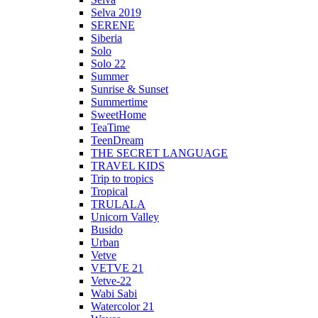
Selva 2019
SERENE
Siberia
Solo
Solo 22
Summer
Sunrise & Sunset
Summertime
SweetHome
TeaTime
TeenDream
THE SECRET LANGUAGE
TRAVEL KIDS
Trip to tropics
Tropical
TRULALA
Unicorn Valley
Busido
Urban
Vetve
VETVE 21
Vetve-22
Wabi Sabi
Watercolor 21