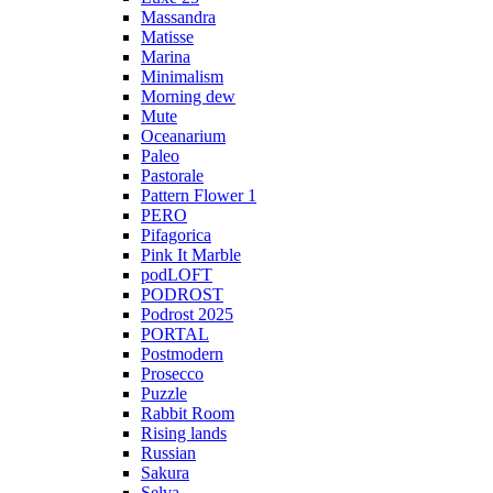
Massandra
Matisse
Marina
Minimalism
Morning dew
Mute
Oceanarium
Paleo
Pastorale
Pattern Flower 1
PERO
Pifagorica
Pink It Marble
podLOFT
PODROST
Podrost 2025
PORTAL
Postmodern
Prosecco
Puzzle
Rabbit Room
Rising lands
Russian
Sakura
Selva