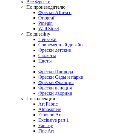
Все Фрески
По производителю
Фрески Affresco
Ortograf
Pinegin
Wall Street
По дизайну
Пейзажи
Современный дизайн
Фрески детские
Сюжеты
Цветы
Фрески Природа
Фрески Сады и парки
Фрески Франция
Фрески венеция
Фрески дворики
По коллекции
Art Fabric
Atmosphere
Emotion Art
Exclusive part 1
Fantasy
Fine Art