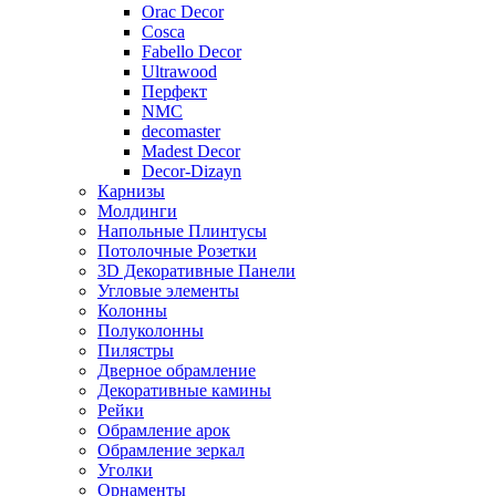
Orac Decor
Cosca
Fabello Decor
Ultrawood
Перфект
NMC
decomaster
Madest Decor
Decor-Dizayn
Карнизы
Молдинги
Напольные Плинтусы
Потолочные Розетки
3D Декоративные Панели
Угловые элементы
Колонны
Полуколонны
Пилястры
Дверное обрамление
Декоративные камины
Рейки
Обрамление арок
Обрамление зеркал
Уголки
Орнаменты