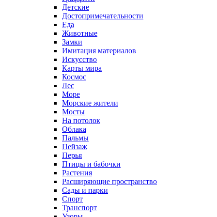
Детские
Достопримечательности
Еда
Животные
Замки
Имитация материалов
Искусство
Карты мира
Космос
Лес
Море
Морские жители
Мосты
На потолок
Облака
Пальмы
Пейзаж
Перья
Птицы и бабочки
Растения
Расширяющие пространство
Сады и парки
Спорт
Транспорт
Узоры