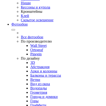
Ниши
Кессоны и купола
Кронштейны
Клей
Скрытое освещение
Фотообои
Все фотообои
По производителю
Wall Street
Ortograf
Pinegin
По дизайну
3D
Абстракция
Арки и колонны
Балконы и терассы
Ветви
Вид из окна
Водопады
Геометрия
Города и домики
Горы
Граффити