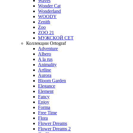
Waves
Wonder Cat
Wonderland
WOODY
Zenith
Zoo
ZOO 21
МУЖСКОЙ СЕТ
Коллекции Ortograf
Adventure
Albero
A la rus
Animality
Artline
Aurora
Bloom Garden
Elegance
Element
Fancy
Enjoy
Forma
Free Time
Flora
Flower Dreams
Flower Dreams 2