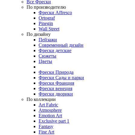
Все Фрески
По производителю
Фрески Affresco
Ortograf
Pinegin
Wall Street
По дизайну
Пейзажи
Современный дизайн
Фрески детские
Сюжеты
Цветы
Фрески Природа
Фрески Сады и парки
Фрески Франция
Фрески венеция
Фрески дворики
По коллекции
Art Fabric
Atmosphere
Emotion Art
Exclusive part 1
Fantasy
Fine Art