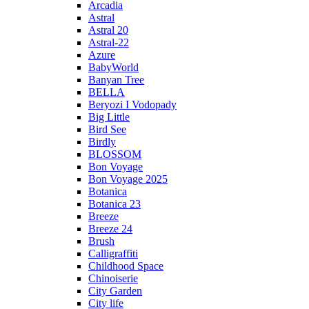
Arcadia
Astral
Astral 20
Astral-22
Azure
BabyWorld
Banyan Tree
BELLA
Beryozi I Vodopady
Big Little
Bird See
Birdly
BLOSSOM
Bon Voyage
Bon Voyage 2025
Botanica
Botanica 23
Breeze
Breeze 24
Brush
Calligraffiti
Childhood Space
Chinoiserie
City Garden
City life