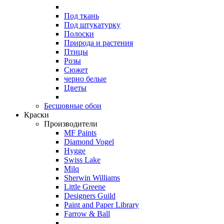
Под ткань
Под штукатурку
Полоски
Природа и растения
Птицы
Розы
Сюжет
черно белые
Цветы
Бесшовные обои
Краски
Производители
MF Paints
Diamond Vogel
Hygge
Swiss Lake
Milq
Sherwin Williams
Little Greene
Designers Guild
Paint and Paper Library
Farrow & Ball