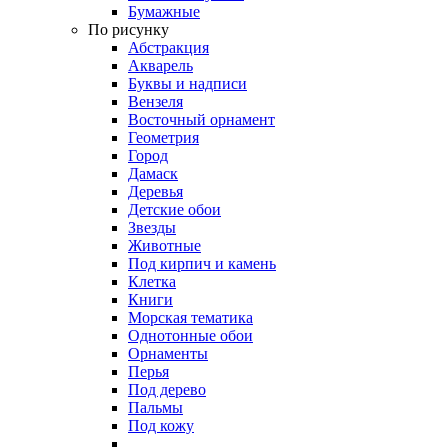
Бумажные
По рисунку
Абстракция
Акварель
Буквы и надписи
Вензеля
Восточный орнамент
Геометрия
Город
Дамаск
Деревья
Детские обои
Звезды
Животные
Под кирпич и камень
Клетка
Книги
Морская тематика
Однотонные обои
Орнаменты
Перья
Под дерево
Пальмы
Под кожу