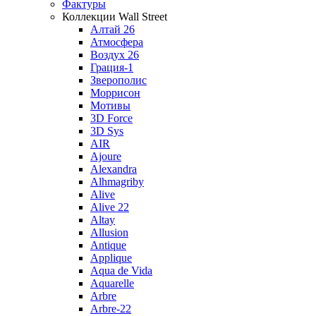
Фактуры
Коллекции Wall Street
Алтай 26
Атмосфера
Воздух 26
Грация-1
Зверополис
Моррисон
Мотивы
3D Force
3D Sys
AIR
Ajoure
Alexandra
Alhmagriby
Alive
Alive 22
Altay
Allusion
Antique
Applique
Aqua de Vida
Aquarelle
Arbre
Arbre-22