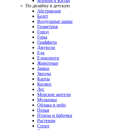
Япония и Китай
По дизайну в детскую
Абстракция
Балет
Воздушные шары
Геометрия
Город
Горы
Граффити
Джунгли
Еда
Единороги
Животные
Замки
Звезды
Карты
Космос
Лес
Морские жители
Мультики
Облака и небо
Перья
Птицы и бабочки
Растения
Спорт