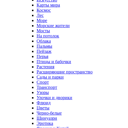
Карты мира
Космос
Лес
Море
Морские жители
Мосты
На потолок
Облака
Пальмы
Пейзаж
Перья
Птицы и бабочки
Растения
Расширяющие пространство
Сады и парки
Спорт
Транспорт
Узоры
Улочки и дворики
Флюид
Цветы
Черно-белые
Шинуазри
Эротика