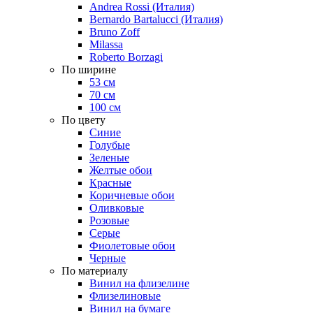
Andrea Rossi (Италия)
Bernardo Bartalucci (Италия)
Bruno Zoff
Milassa
Roberto Borzagi
По ширине
53 см
70 см
100 см
По цвету
Синие
Голубые
Зеленые
Желтые обои
Красные
Коричневые обои
Оливковые
Розовые
Серые
Фиолетовые обои
Черные
По материалу
Винил на флизелине
Флизелиновые
Винил на бумаге