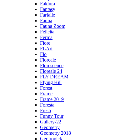
Faktura
Fantasy
Farfalle
Fauna
Fauna Zoom
Felicita
Ferma
Fiore
FLArt
Flo
Floreale
Florescence
Floreale 24
FLY DREAM
Flying Hill
Forest
Frame
Frame 2019
Foresta
Fresh
Funny Tour
Gallery-22
Geometry
Geometry 2018
Geotropick