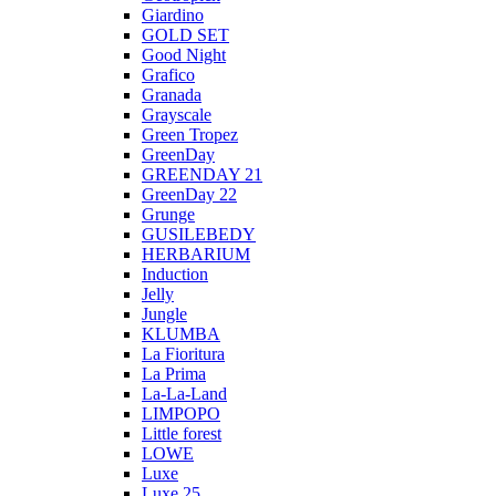
Giardino
GOLD SET
Good Night
Grafico
Granada
Grayscale
Green Tropez
GreenDay
GREENDAY 21
GreenDay 22
Grunge
GUSILEBEDY
HERBARIUM
Induction
Jelly
Jungle
KLUMBA
La Fioritura
La Prima
La-La-Land
LIMPOPO
Little forest
LOWE
Luxe
Luxe 25