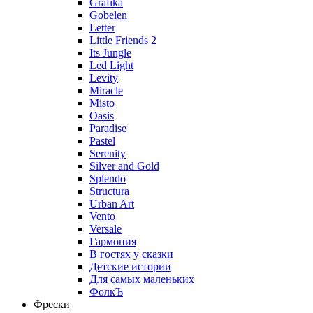
Grafika
Gobelen
Letter
Little Friends 2
Its Jungle
Led Light
Levity
Miracle
Misto
Oasis
Paradise
Pastel
Serenity
Silver and Gold
Splendo
Structura
Urban Art
Vento
Versale
Гармония
В гостях у сказки
Детские истории
Для самых маленьких
ФолкЪ
Фрески