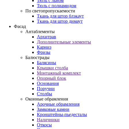
Тюль с льном
Тюль с полиамидом
По светопропускаемости
Ткань для штор блэкаут
Ткань для штор димаут
Фасад
Антаблементы
Архитрав
Дополнительные элементы
Карниз
Фризы
Балюстрады
Балясины
Крышки столба
Монтажный комплект
Опорный блок
Основания
Поручни
Столбы
Оконные обрамления
Арочные обрамления
Замковые камни
Кронштейны-пьедесталы
Наличники
Откосы