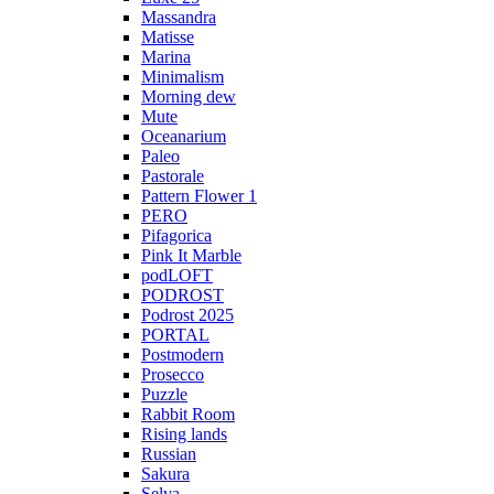
Massandra
Matisse
Marina
Minimalism
Morning dew
Mute
Oceanarium
Paleo
Pastorale
Pattern Flower 1
PERO
Pifagorica
Pink It Marble
podLOFT
PODROST
Podrost 2025
PORTAL
Postmodern
Prosecco
Puzzle
Rabbit Room
Rising lands
Russian
Sakura
Selva