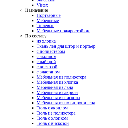
Vistex
Назначение
Портьерные
Мебельные
Тюлевые
Мебельные пожаростойкие
По составу
из хлопка
Ткань лен для штор и портьер
с полиэстером
с акрилом
с лайкрой
с вискозой
с эластаном
Мебельная из полиэстера
Мебельная из хлопка
Мебельная из льна
Мебельная из акрила
Мебельная из вискозы
Мебельная из полипропилена
Тюль с акрилом
Тюль из полиэстера
Тюль с хлопком
Тюль с вискозой