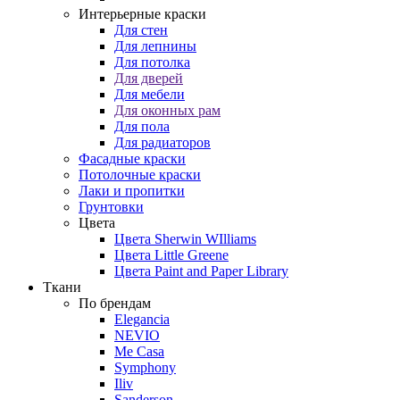
Интерьерные краски
Для стен
Для лепнины
Для потолка
Для дверей
Для мебели
Для оконных рам
Для пола
Для радиаторов
Фасадные краски
Потолочные краски
Лаки и пропитки
Грунтовки
Цвета
Цвета Sherwin WIlliams
Цвета Little Greene
Цвета Paint and Paper Library
Ткани
По брендам
Elegancia
NEVIO
Me Casa
Symphony
Iliv
Sanderson