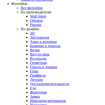
Фотообои
Все фотообои
По производителю
Wall Street
Ortograf
Pinegin
По дизайну
3D
Абстракция
Арки и колонны
Балконы и терассы
Ветви
Вид из окна
Водопады
Геометрия
Города и домики
Горы
Граффити
Детские
Достопримечательности
Еда
Животные
Замки
Имитация материалов
Искусство