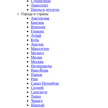
Супергерои
Транспорт
Цветы в детскую
Города и страны
Амстердам
Бангкок
Венеция
Гонконг
Дубай
Куба
Лондон
Манхэттен
Мадрид
Милан
Москва
Нидерланды
Нью-Йорк
Париж
Рим
Санкт-Петербург
Сидней
Сингапур
Токио
Чикаго
Шанхай