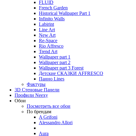
FLUID
French Garden
Historical Wallpaper Part 1
Infinito Walls
Labirint
Line Art
New Art
Re-Space
Rio Affresco
Trend Art
Wallpaper part 1
Wallpaper part 2
Wallpaper part 3 Forest
Детские СКАЗКИ AFFRESCO
Панно Lines
Фактуры
3D Стеновые Панели
Профили Neexy
Обои
Посмотреть все обои
По брендам
A Grifoni
Alessandro Allori
Aura