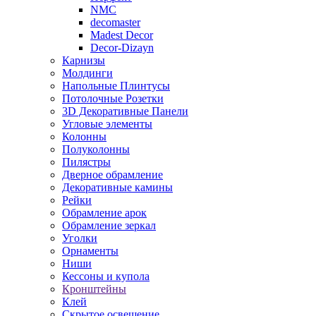
NMC
decomaster
Madest Decor
Decor-Dizayn
Карнизы
Молдинги
Напольные Плинтусы
Потолочные Розетки
3D Декоративные Панели
Угловые элементы
Колонны
Полуколонны
Пилястры
Дверное обрамление
Декоративные камины
Рейки
Обрамление арок
Обрамление зеркал
Уголки
Орнаменты
Ниши
Кессоны и купола
Кронштейны
Клей
Скрытое освещение