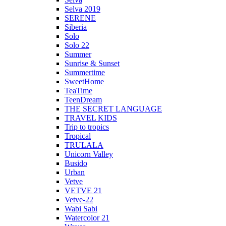
Selva 2019
SERENE
Siberia
Solo
Solo 22
Summer
Sunrise & Sunset
Summertime
SweetHome
TeaTime
TeenDream
THE SECRET LANGUAGE
TRAVEL KIDS
Trip to tropics
Tropical
TRULALA
Unicorn Valley
Busido
Urban
Vetve
VETVE 21
Vetve-22
Wabi Sabi
Watercolor 21