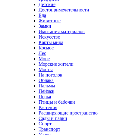
Детские
Достопримечательности
Еда
Животные
Замки
Имитация материалов
Искусство
Карты мира
Космос
Лес
Море
Морские жители
Мосты
На потолок
Облака
Пальмы
Пейзаж
Перья
Птицы и бабочки
Растения
Расширяющие пространство
Сады и парки
Спорт
Транспорт
Узоры