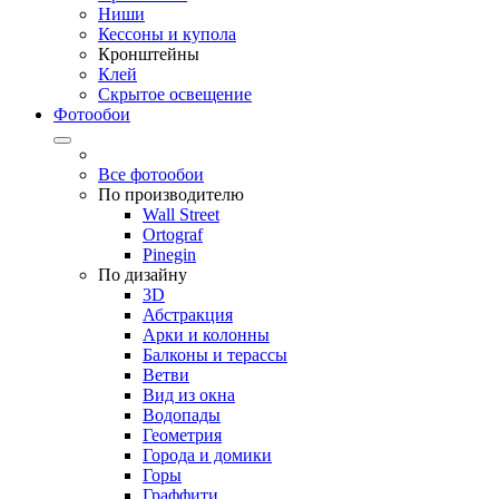
Ниши
Кессоны и купола
Кронштейны
Клей
Скрытое освещение
Фотообои
Все фотообои
По производителю
Wall Street
Ortograf
Pinegin
По дизайну
3D
Абстракция
Арки и колонны
Балконы и терассы
Ветви
Вид из окна
Водопады
Геометрия
Города и домики
Горы
Граффити