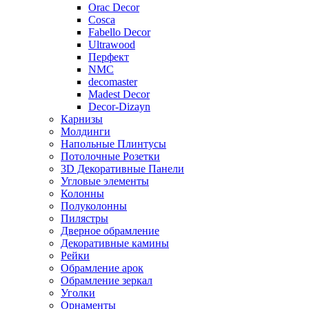
Orac Decor
Cosca
Fabello Decor
Ultrawood
Перфект
NMC
decomaster
Madest Decor
Decor-Dizayn
Карнизы
Молдинги
Напольные Плинтусы
Потолочные Розетки
3D Декоративные Панели
Угловые элементы
Колонны
Полуколонны
Пилястры
Дверное обрамление
Декоративные камины
Рейки
Обрамление арок
Обрамление зеркал
Уголки
Орнаменты