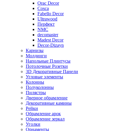
Orac Decor
Cosca
Fabello Decor
Ultrawood
Перфект
NMC
decomaster
Madest Decor
Decor-Dizayn
Карнизы
Молдинги
Напольные Плинтусы
Потолочные Розетки
3D Декоративные Панели
Угловые элементы
Колонны
Полуколонны
Пилястры
Дверное обрамление
Декоративные камины
Рейки
Обрамление арок
Обрамление зеркал
Уголки
Орнаменты