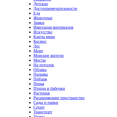
Детские
Достопримечательности
Еда
Животные
Замки
Имитация материалов
Искусство
Карты мира
Космос
Лес
Море
Морские жители
Мосты
На потолок
Облака
Пальмы
Пейзаж
Перья
Птицы и бабочки
Растения
Расширяющие пространство
Сады и парки
Спорт
Транспорт
Узоры