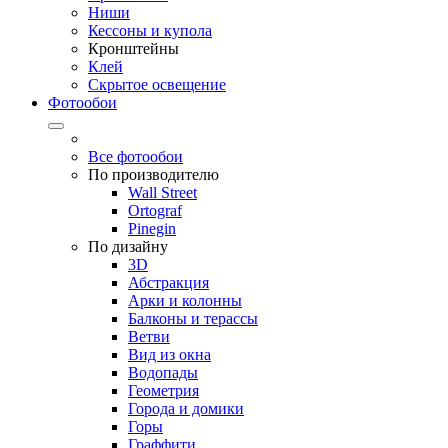
Ниши
Кессоны и купола
Кронштейны
Клей
Скрытое освещение
Фотообои
Все фотообои
По производителю
Wall Street
Ortograf
Pinegin
По дизайну
3D
Абстракция
Арки и колонны
Балконы и терассы
Ветви
Вид из окна
Водопады
Геометрия
Города и домики
Горы
Граффити