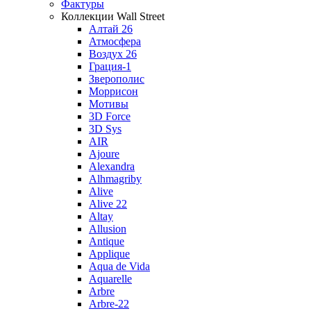
Фактуры
Коллекции Wall Street
Алтай 26
Атмосфера
Воздух 26
Грация-1
Зверополис
Моррисон
Мотивы
3D Force
3D Sys
AIR
Ajoure
Alexandra
Alhmagriby
Alive
Alive 22
Altay
Allusion
Antique
Applique
Aqua de Vida
Aquarelle
Arbre
Arbre-22