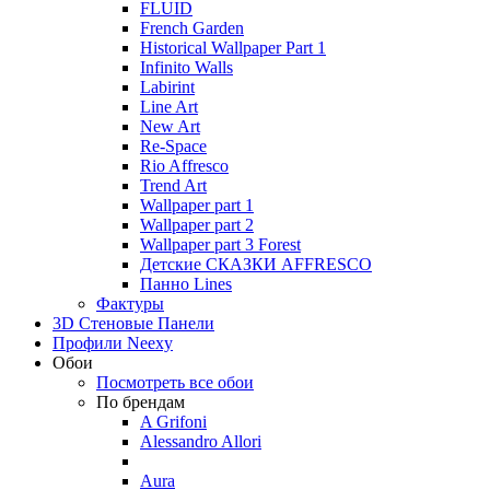
FLUID
French Garden
Historical Wallpaper Part 1
Infinito Walls
Labirint
Line Art
New Art
Re-Space
Rio Affresco
Trend Art
Wallpaper part 1
Wallpaper part 2
Wallpaper part 3 Forest
Детские СКАЗКИ AFFRESCO
Панно Lines
Фактуры
3D Стеновые Панели
Профили Neexy
Обои
Посмотреть все обои
По брендам
A Grifoni
Alessandro Allori
Aura