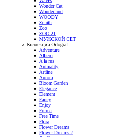
Waves
Wonder Cat
Wonderland
WOODY
Zenith
Zoo
ZOO 21
МУЖСКОЙ СЕТ
Коллекции Ortograf
Adventure
Albero
A la rus
Animality
Artline
Aurora
Bloom Garden
Elegance
Element
Fancy
Enjoy
Forma
Free Time
Flora
Flower Dreams
Flower Dreams 2