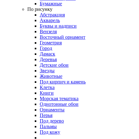
Бумажные
По рисунку
Абстракция
Акварель
Буквы и надписи
Вензеля
Восточный орнамент
Геометрия
Город
Дамаск
Деревья
Детские обои
Звезды
Животные
Под кирпич и камень
Клетка
Книги
Морская тематика
Однотонные обои
Орнаменты
Перья
Под дерево
Пальмы
Под кожу