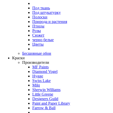
Под ткань
Под штукатурку
Полоски
Природа и растения
Птицы
Розы
Сюжет
черно белые
Цветы
Бесшовные обои
Краски
Производители
MF Paints
Diamond Vogel
Hygge
Swiss Lake
Milq
Sherwin Williams
Little Greene
Designers Guild
Paint and Paper Library
Farrow & Ball