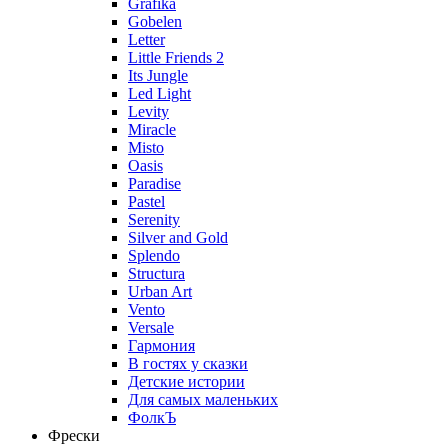
Grafika
Gobelen
Letter
Little Friends 2
Its Jungle
Led Light
Levity
Miracle
Misto
Oasis
Paradise
Pastel
Serenity
Silver and Gold
Splendo
Structura
Urban Art
Vento
Versale
Гармония
В гостях у сказки
Детские истории
Для самых маленьких
ФолкЪ
Фрески