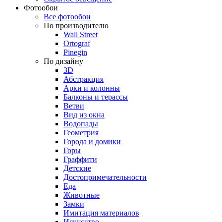
Фотообои
Все фотообои
По производителю
Wall Street
Ortograf
Pinegin
По дизайну
3D
Абстракция
Арки и колонны
Балконы и терассы
Ветви
Вид из окна
Водопады
Геометрия
Города и домики
Горы
Граффити
Детские
Достопримечательности
Еда
Животные
Замки
Имитация материалов
Искусство