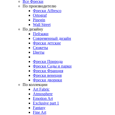
Все Фрески
По производителю
Фрески Affresco
Ortograf
Pinegin
Wall Street
По дизайну
Пейзажи
Современный дизайн
Фрески детские
Сюжеты
Цветы
Фрески Природа
Фрески Сады и парки
Фрески Франция
Фрески венеция
Фрески дворики
По коллекции
Art Fabric
Atmosphere
Emotion Art
Exclusive part 1
Fantasy
Fine Art