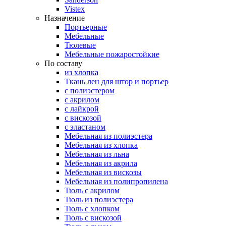
Vistex
Назначение
Портьерные
Мебельные
Тюлевые
Мебельные пожаростойкие
По составу
из хлопка
Ткань лен для штор и портьер
с полиэстером
с акрилом
с лайкрой
с вискозой
с эластаном
Мебельная из полиэстера
Мебельная из хлопка
Мебельная из льна
Мебельная из акрила
Мебельная из вискозы
Мебельная из полипропилена
Тюль с акрилом
Тюль из полиэстера
Тюль с хлопком
Тюль с вискозой