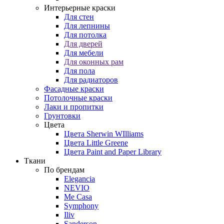
Интерьерные краски
Для стен
Для лепнины
Для потолка
Для дверей
Для мебели
Для оконных рам
Для пола
Для радиаторов
Фасадные краски
Потолочные краски
Лаки и пропитки
Грунтовки
Цвета
Цвета Sherwin WIlliams
Цвета Little Greene
Цвета Paint and Paper Library
Ткани
По брендам
Elegancia
NEVIO
Me Casa
Symphony
Iliv
Sanderson