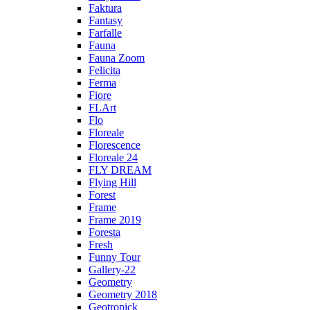
Faktura
Fantasy
Farfalle
Fauna
Fauna Zoom
Felicita
Ferma
Fiore
FLArt
Flo
Floreale
Florescence
Floreale 24
FLY DREAM
Flying Hill
Forest
Frame
Frame 2019
Foresta
Fresh
Funny Tour
Gallery-22
Geometry
Geometry 2018
Geotropick