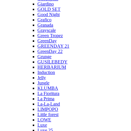
Giardino
GOLD SET
Good Night
Grafico
Granada
Grayscale
Green Tropez
GreenDay
GREENDAY 21
GreenDay 22
Grunge
GUSILEBEDY
HERBARIUM
Induction
Jelly
Jungle
KLUMBA
La Fioritura
La Prima
La-La-Land
LIMPOPO
Little forest
LOWE
Luxe
Luxe 25