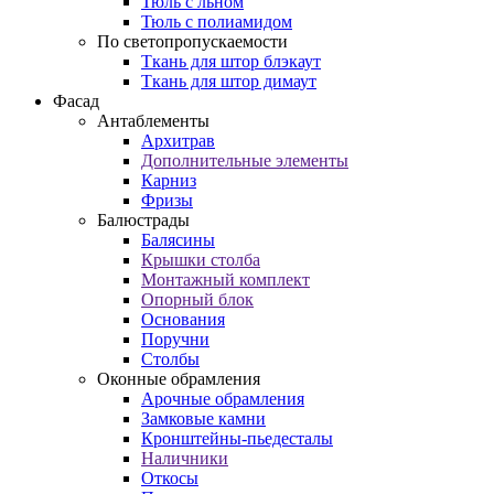
Тюль с льном
Тюль с полиамидом
По светопропускаемости
Ткань для штор блэкаут
Ткань для штор димаут
Фасад
Антаблементы
Архитрав
Дополнительные элементы
Карниз
Фризы
Балюстрады
Балясины
Крышки столба
Монтажный комплект
Опорный блок
Основания
Поручни
Столбы
Оконные обрамления
Арочные обрамления
Замковые камни
Кронштейны-пьедесталы
Наличники
Откосы