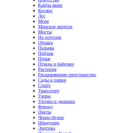
Карты мира
Космос
Лес
Море
Морские жители
Мосты
На потолок
Облака
Пальмы
Пейзаж
Перья
Птицы и бабочки
Растения
Расширяющие пространство
Сады и парки
Спорт
Транспорт
Узоры
Улочки и дворики
Флюид
Цветы
Черно-белые
Шинуазри
Эротика