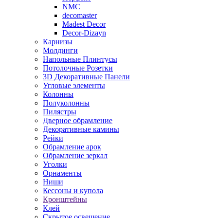
NMC
decomaster
Madest Decor
Decor-Dizayn
Карнизы
Молдинги
Напольные Плинтусы
Потолочные Розетки
3D Декоративные Панели
Угловые элементы
Колонны
Полуколонны
Пилястры
Дверное обрамление
Декоративные камины
Рейки
Обрамление арок
Обрамление зеркал
Уголки
Орнаменты
Ниши
Кессоны и купола
Кронштейны
Клей
Скрытое освещение