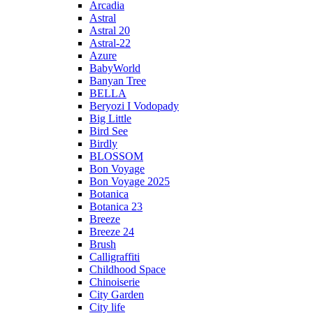
Arcadia
Astral
Astral 20
Astral-22
Azure
BabyWorld
Banyan Tree
BELLA
Beryozi I Vodopady
Big Little
Bird See
Birdly
BLOSSOM
Bon Voyage
Bon Voyage 2025
Botanica
Botanica 23
Breeze
Breeze 24
Brush
Calligraffiti
Childhood Space
Chinoiserie
City Garden
City life