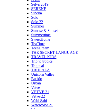
Selva 2019
SERENE
Siberia
Solo
Solo 22
Summer
Sunrise & Sunset
Summertime
SweetHome
TeaTime
TeenDream
THE SECRET LANGUAGE
TRAVEL KIDS
Trip to tropics
Tropical
TRULALA
Unicorn Valley
Busido
Urban
Vetve
VETVE 21
Vetve-22
Wabi Sabi
Watercolor 21