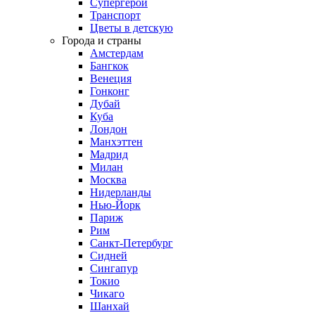
Супергерои
Транспорт
Цветы в детскую
Города и страны
Амстердам
Бангкок
Венеция
Гонконг
Дубай
Куба
Лондон
Манхэттен
Мадрид
Милан
Москва
Нидерланды
Нью-Йорк
Париж
Рим
Санкт-Петербург
Сидней
Сингапур
Токио
Чикаго
Шанхай