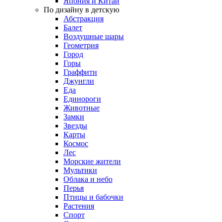
Япония и Китай
По дизайну в детскую
Абстракция
Балет
Воздушные шары
Геометрия
Город
Горы
Граффити
Джунгли
Еда
Единороги
Животные
Замки
Звезды
Карты
Космос
Лес
Морские жители
Мультики
Облака и небо
Перья
Птицы и бабочки
Растения
Спорт