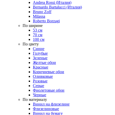
Andrea Rossi (Италия)
Bernardo Bartalucci (Италия)
Bruno Zoff
Milassa
Roberto Borzagi
По ширине
53 см
70 см
100 см
По цвету
Синие
Голубые
Зеленые
Желтые обои
Красные
Коричневые обои
Оливковые
Розовые
Серые
Фиолетовые обои
Черные
По материалу
Винил на флизелине
Флизелиновые
Винил на бумаге