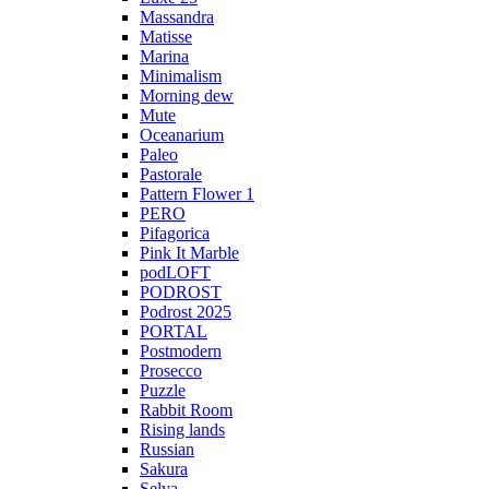
Massandra
Matisse
Marina
Minimalism
Morning dew
Mute
Oceanarium
Paleo
Pastorale
Pattern Flower 1
PERO
Pifagorica
Pink It Marble
podLOFT
PODROST
Podrost 2025
PORTAL
Postmodern
Prosecco
Puzzle
Rabbit Room
Rising lands
Russian
Sakura
Selva