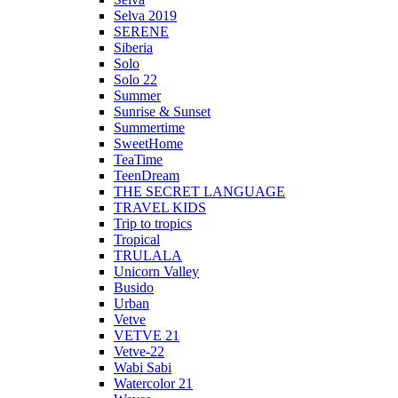
Selva 2019
SERENE
Siberia
Solo
Solo 22
Summer
Sunrise & Sunset
Summertime
SweetHome
TeaTime
TeenDream
THE SECRET LANGUAGE
TRAVEL KIDS
Trip to tropics
Tropical
TRULALA
Unicorn Valley
Busido
Urban
Vetve
VETVE 21
Vetve-22
Wabi Sabi
Watercolor 21