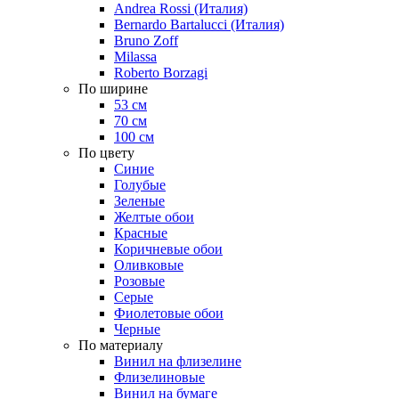
Andrea Rossi (Италия)
Bernardo Bartalucci (Италия)
Bruno Zoff
Milassa
Roberto Borzagi
По ширине
53 см
70 см
100 см
По цвету
Синие
Голубые
Зеленые
Желтые обои
Красные
Коричневые обои
Оливковые
Розовые
Серые
Фиолетовые обои
Черные
По материалу
Винил на флизелине
Флизелиновые
Винил на бумаге