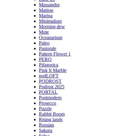
Massandra
Matisse
Marina
Minimalism
Morning dew
Mute
Oceanarium
Paleo
Pastorale
Pattern Flower 1
PERO
Pifagorica
Pink It Marble
podLOFT
PODROST
Podrost 2025
PORTAL
Postmodern
Prosecco
Puzzle
Rabbit Room
Rising lands
Russian
Sakura
Selva