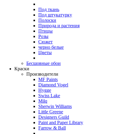
Под ткань
Под штукатурку
Полоски
Природа и растения
Птицы
Розы
Сюжет
черно белые
Цветы
Бесшовные обои
Краски
Производители
MF Paints
Diamond Vogel
Hygge
Swiss Lake
Milq
Sherwin Williams
Little Greene
Designers Guild
Paint and Paper Library
Farrow & Ball