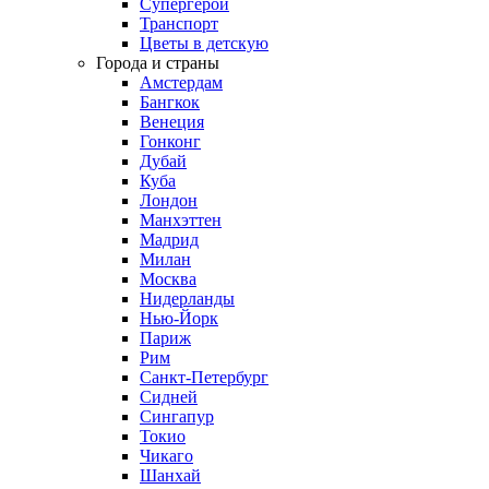
Супергерои
Транспорт
Цветы в детскую
Города и страны
Амстердам
Бангкок
Венеция
Гонконг
Дубай
Куба
Лондон
Манхэттен
Мадрид
Милан
Москва
Нидерланды
Нью-Йорк
Париж
Рим
Санкт-Петербург
Сидней
Сингапур
Токио
Чикаго
Шанхай