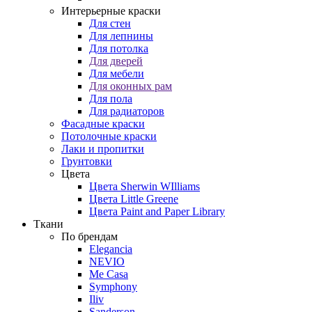
Интерьерные краски
Для стен
Для лепнины
Для потолка
Для дверей
Для мебели
Для оконных рам
Для пола
Для радиаторов
Фасадные краски
Потолочные краски
Лаки и пропитки
Грунтовки
Цвета
Цвета Sherwin WIlliams
Цвета Little Greene
Цвета Paint and Paper Library
Ткани
По брендам
Elegancia
NEVIO
Me Casa
Symphony
Iliv
Sanderson