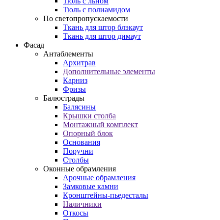
Тюль с льном
Тюль с полиамидом
По светопропускаемости
Ткань для штор блэкаут
Ткань для штор димаут
Фасад
Антаблементы
Архитрав
Дополнительные элементы
Карниз
Фризы
Балюстрады
Балясины
Крышки столба
Монтажный комплект
Опорный блок
Основания
Поручни
Столбы
Оконные обрамления
Арочные обрамления
Замковые камни
Кронштейны-пьедесталы
Наличники
Откосы