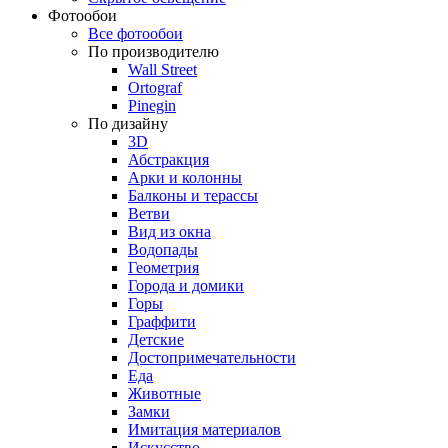
Фотообои
Все фотообои
По производителю
Wall Street
Ortograf
Pinegin
По дизайну
3D
Абстракция
Арки и колонны
Балконы и терассы
Ветви
Вид из окна
Водопады
Геометрия
Города и домики
Горы
Граффити
Детские
Достопримечательности
Еда
Животные
Замки
Имитация материалов
Искусство