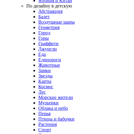
Япония и Китай
По дизайну в детскую
Абстракция
Балет
Воздушные шары
Геометрия
Город
Горы
Граффити
Джунгли
Еда
Единороги
Животные
Замки
Звезды
Карты
Космос
Лес
Морские жители
Мультики
Облака и небо
Перья
Птицы и бабочки
Растения
Спорт