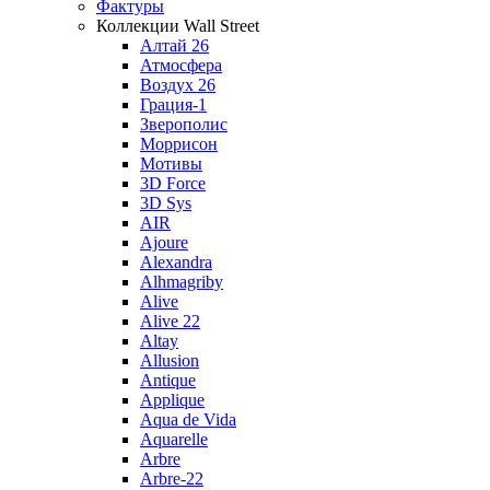
Фактуры
Коллекции Wall Street
Алтай 26
Атмосфера
Воздух 26
Грация-1
Зверополис
Моррисон
Мотивы
3D Force
3D Sys
AIR
Ajoure
Alexandra
Alhmagriby
Alive
Alive 22
Altay
Allusion
Antique
Applique
Aqua de Vida
Aquarelle
Arbre
Arbre-22