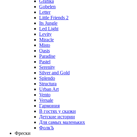
Grafika
Gobelen
Letter
Little Friends 2
Its Jungle
Led Light
Levity
Miracle
Misto
Oasis
Paradise
Pastel
Serenity
Silver and Gold
Splendo
Structura
Urban Art
Vento
Versale
Гармония
В гостях у сказки
Детские истории
Для самых маленьких
ФолкЪ
Фрески