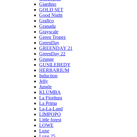
Giardino
GOLD SET
Good Night
Grafico
Granada
Grayscale
Green Tropez
GreenDay
GREENDAY 21
GreenDay 22
Grunge
GUSILEBEDY
HERBARIUM
Induction
Jelly
Jungle
KLUMBA
La Fioritura
La Prima
La-La-Land
LIMPOPO
Little forest
LOWE
Luxe
Luxe 25