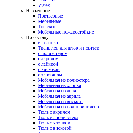
Vistex
Назначение
Портьерные
Мебельные
Тюлевые
Мебельные пожаростойкие
По составу
из хлопка
Ткань лен для штор и портьер
с полиэстером
с акрилом
с лайкрой
с вискозой
с эластаном
Мебельная из полиэстера
Мебельная из хлопка
Мебельная из льна
Мебельная из акрила
Мебельная из вискозы
Мебельная из полипропилена
Тюль с акрилом
Тюль из полиэстера
Тюль с хлопком
Тюль с вискозой