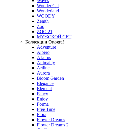
Waves
Wonder Cat
Wonderland
WOODY
Zenith
Zoo
ZOO 21
МУЖСКОЙ СЕТ
Коллекции Ortograf
Adventure
Albero
A la rus
Animality
Artline
Aurora
Bloom Garden
Elegance
Element
Fancy
Enjoy
Forma
Free Time
Flora
Flower Dreams
Flower Dreams 2