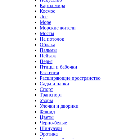
Карты мира
Космос
Лес
Море
Морские жители
Мосты
На потолок
Облака
Пальмы
Пейзаж
Перья
Птицы и бабочки
Растения
Расширяющие пространство
Сады и парки
Спорт
Транспорт
Узоры
Улочки и дворики
Флюид
Цветы
Черно-белые
Шинуазри
Эротика