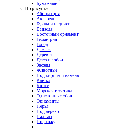
Бумажные
По рисунку
Абстракция
Акварель
Буквы и надписи
Вензеля
Восточный орнамент
Геометрия
Город
Дамаск
Деревья
Детские обои
Звезды
Животные
Под кирпич и камень
Клетка
Книги
Морская тематика
Однотонные обои
Орнаменты
Перья
Под дерево
Пальмы
Под кожу