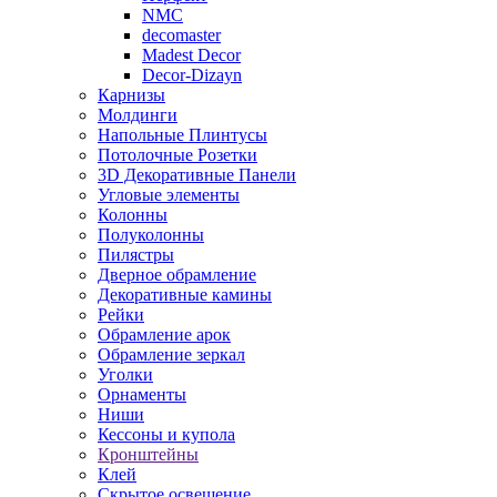
NMC
decomaster
Madest Decor
Decor-Dizayn
Карнизы
Молдинги
Напольные Плинтусы
Потолочные Розетки
3D Декоративные Панели
Угловые элементы
Колонны
Полуколонны
Пилястры
Дверное обрамление
Декоративные камины
Рейки
Обрамление арок
Обрамление зеркал
Уголки
Орнаменты
Ниши
Кессоны и купола
Кронштейны
Клей
Скрытое освещение