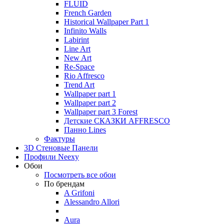
FLUID
French Garden
Historical Wallpaper Part 1
Infinito Walls
Labirint
Line Art
New Art
Re-Space
Rio Affresco
Trend Art
Wallpaper part 1
Wallpaper part 2
Wallpaper part 3 Forest
Детские СКАЗКИ AFFRESCO
Панно Lines
Фактуры
3D Стеновые Панели
Профили Neexy
Обои
Посмотреть все обои
По брендам
A Grifoni
Alessandro Allori
Aura