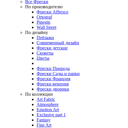
Все Фрески
По производителю
Фрески Affresco
Ortograf
Pinegin
Wall Street
По дизайну
Пейзажи
Современный дизайн
Фрески детские
Сюжеты
Цветы
Фрески Природа
Фрески Сады и парки
Фрески Франция
Фрески венеция
Фрески дворики
По коллекции
Art Fabric
Atmosphere
Emotion Art
Exclusive part 1
Fantasy
Fine Art