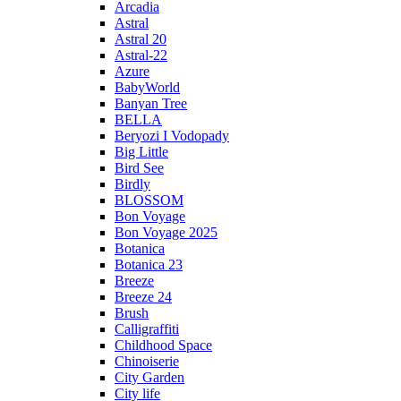
Arcadia
Astral
Astral 20
Astral-22
Azure
BabyWorld
Banyan Tree
BELLA
Beryozi I Vodopady
Big Little
Bird See
Birdly
BLOSSOM
Bon Voyage
Bon Voyage 2025
Botanica
Botanica 23
Breeze
Breeze 24
Brush
Calligraffiti
Childhood Space
Chinoiserie
City Garden
City life