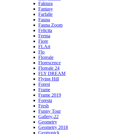
Faktura
Fantasy
Farfalle
Fauna
Fauna Zoom
Felicita
Ferma
Fiore
FLArt
Flo
Floreale
Florescence
Floreale 24
FLY DREAM
Flying Hill
Forest
Frame
Frame 2019
Foresta
Fresh
Funny Tour
Gallery-22
Geometry
Geometry 2018
Geotropick