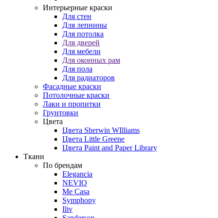
Интерьерные краски
Для стен
Для лепнины
Для потолка
Для дверей
Для мебели
Для оконных рам
Для пола
Для радиаторов
Фасадные краски
Потолочные краски
Лаки и пропитки
Грунтовки
Цвета
Цвета Sherwin WIlliams
Цвета Little Greene
Цвета Paint and Paper Library
Ткани
По брендам
Elegancia
NEVIO
Me Casa
Symphony
Iliv
Sanderson