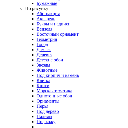
Бумажные
По рисунку
Абстракция
Акварель
Буквы и надписи
Вензеля
Восточный орнамент
Геометрия
Город
Дамаск
Деревья
Детские обои
Звезды
Животные
Под кирпич и камень
Клетка
Книги
Морская тематика
Однотонные обои
Орнаменты
Перья
Под дерево
Пальмы
Под кожу