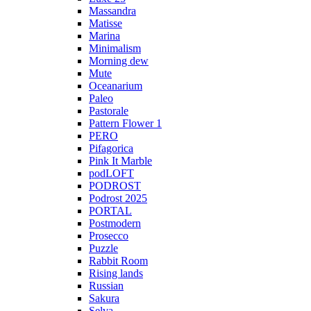
Massandra
Matisse
Marina
Minimalism
Morning dew
Mute
Oceanarium
Paleo
Pastorale
Pattern Flower 1
PERO
Pifagorica
Pink It Marble
podLOFT
PODROST
Podrost 2025
PORTAL
Postmodern
Prosecco
Puzzle
Rabbit Room
Rising lands
Russian
Sakura
Selva