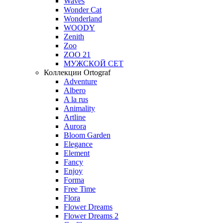
Waves
Wonder Cat
Wonderland
WOODY
Zenith
Zoo
ZOO 21
МУЖСКОЙ СЕТ
Коллекции Ortograf
Adventure
Albero
A la rus
Animality
Artline
Aurora
Bloom Garden
Elegance
Element
Fancy
Enjoy
Forma
Free Time
Flora
Flower Dreams
Flower Dreams 2