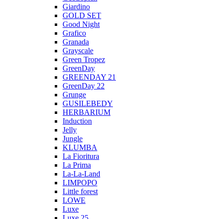
Giardino
GOLD SET
Good Night
Grafico
Granada
Grayscale
Green Tropez
GreenDay
GREENDAY 21
GreenDay 22
Grunge
GUSILEBEDY
HERBARIUM
Induction
Jelly
Jungle
KLUMBA
La Fioritura
La Prima
La-La-Land
LIMPOPO
Little forest
LOWE
Luxe
Luxe 25