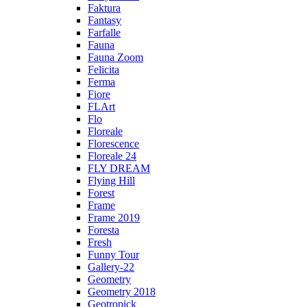
Faktura
Fantasy
Farfalle
Fauna
Fauna Zoom
Felicita
Ferma
Fiore
FLArt
Flo
Floreale
Florescence
Floreale 24
FLY DREAM
Flying Hill
Forest
Frame
Frame 2019
Foresta
Fresh
Funny Tour
Gallery-22
Geometry
Geometry 2018
Geotropick