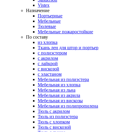
Vistex
Назначение
Портьерные
Мебельные
Тюлевые
Мебельные пожаростойкие
По составу
из хлопка
Ткань лен для штор и портьер
с полиэстером
с акрилом
с лайкрой
с вискозой
с эластаном
Мебельная из полиэстера
Мебельная из хлопка
Мебельная из льна
Мебельная из акрила
Мебельная из вискозы
Мебельная из полипропилена
Тюль с акрилом
Тюль из полиэстера
Тюль с хлопком
Тюль с вискозой