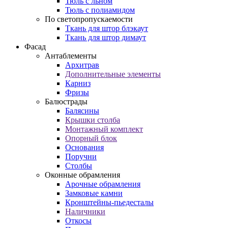
Тюль с льном
Тюль с полиамидом
По светопропускаемости
Ткань для штор блэкаут
Ткань для штор димаут
Фасад
Антаблементы
Архитрав
Дополнительные элементы
Карниз
Фризы
Балюстрады
Балясины
Крышки столба
Монтажный комплект
Опорный блок
Основания
Поручни
Столбы
Оконные обрамления
Арочные обрамления
Замковые камни
Кронштейны-пьедесталы
Наличники
Откосы