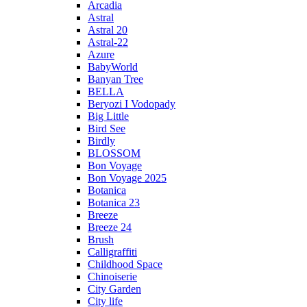
Arcadia
Astral
Astral 20
Astral-22
Azure
BabyWorld
Banyan Tree
BELLA
Beryozi I Vodopady
Big Little
Bird See
Birdly
BLOSSOM
Bon Voyage
Bon Voyage 2025
Botanica
Botanica 23
Breeze
Breeze 24
Brush
Calligraffiti
Childhood Space
Chinoiserie
City Garden
City life