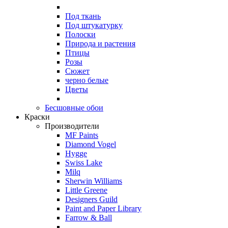
Под ткань
Под штукатурку
Полоски
Природа и растения
Птицы
Розы
Сюжет
черно белые
Цветы
Бесшовные обои
Краски
Производители
MF Paints
Diamond Vogel
Hygge
Swiss Lake
Milq
Sherwin Williams
Little Greene
Designers Guild
Paint and Paper Library
Farrow & Ball