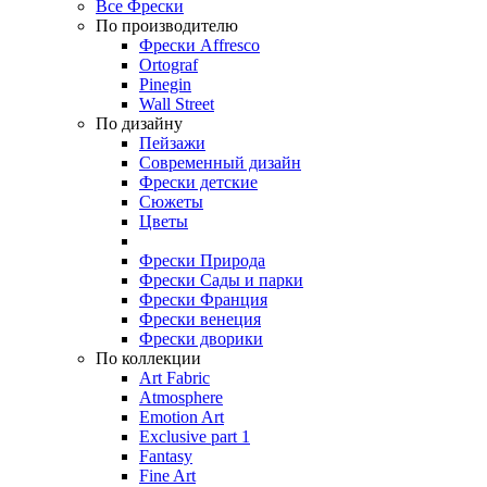
Все Фрески
По производителю
Фрески Affresco
Ortograf
Pinegin
Wall Street
По дизайну
Пейзажи
Современный дизайн
Фрески детские
Сюжеты
Цветы
Фрески Природа
Фрески Сады и парки
Фрески Франция
Фрески венеция
Фрески дворики
По коллекции
Art Fabric
Atmosphere
Emotion Art
Exclusive part 1
Fantasy
Fine Art