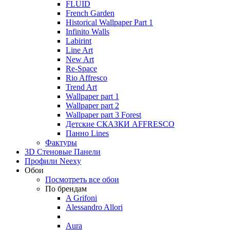
FLUID
French Garden
Historical Wallpaper Part 1
Infinito Walls
Labirint
Line Art
New Art
Re-Space
Rio Affresco
Trend Art
Wallpaper part 1
Wallpaper part 2
Wallpaper part 3 Forest
Детские СКАЗКИ AFFRESCO
Панно Lines
Фактуры
3D Стеновые Панели
Профили Neexy
Обои
Посмотреть все обои
По брендам
A Grifoni
Alessandro Allori
Aura