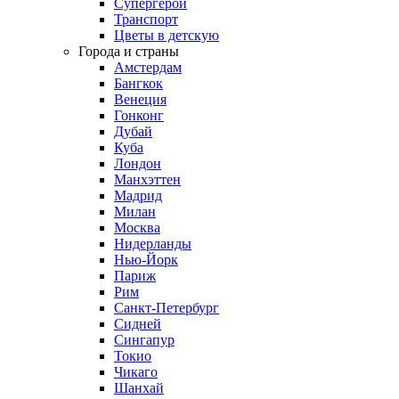
Супергерои
Транспорт
Цветы в детскую
Города и страны
Амстердам
Бангкок
Венеция
Гонконг
Дубай
Куба
Лондон
Манхэттен
Мадрид
Милан
Москва
Нидерланды
Нью-Йорк
Париж
Рим
Санкт-Петербург
Сидней
Сингапур
Токио
Чикаго
Шанхай