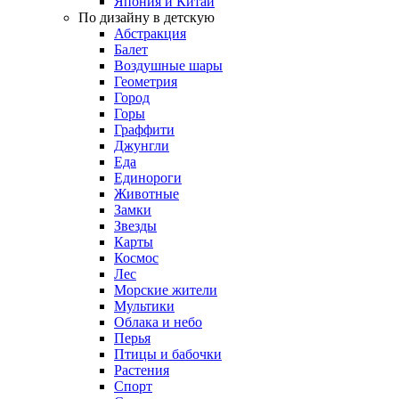
Япония и Китай
По дизайну в детскую
Абстракция
Балет
Воздушные шары
Геометрия
Город
Горы
Граффити
Джунгли
Еда
Единороги
Животные
Замки
Звезды
Карты
Космос
Лес
Морские жители
Мультики
Облака и небо
Перья
Птицы и бабочки
Растения
Спорт