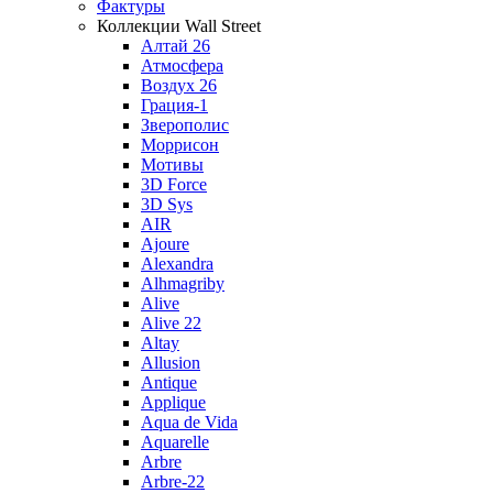
Фактуры
Коллекции Wall Street
Алтай 26
Атмосфера
Воздух 26
Грация-1
Зверополис
Моррисон
Мотивы
3D Force
3D Sys
AIR
Ajoure
Alexandra
Alhmagriby
Alive
Alive 22
Altay
Allusion
Antique
Applique
Aqua de Vida
Aquarelle
Arbre
Arbre-22