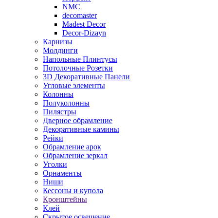
NMC
decomaster
Madest Decor
Decor-Dizayn
Карнизы
Молдинги
Напольные Плинтусы
Потолочные Розетки
3D Декоративные Панели
Угловые элементы
Колонны
Полуколонны
Пилястры
Дверное обрамление
Декоративные камины
Рейки
Обрамление арок
Обрамление зеркал
Уголки
Орнаменты
Ниши
Кессоны и купола
Кронштейны
Клей
Скрытое освещение