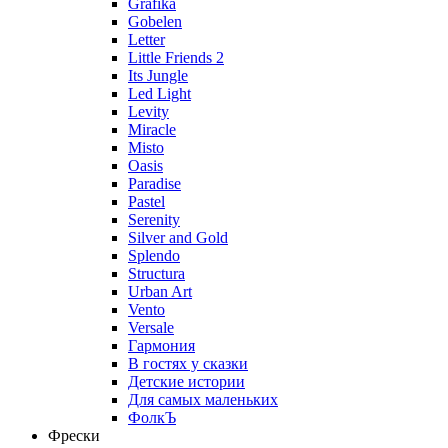
Grafika
Gobelen
Letter
Little Friends 2
Its Jungle
Led Light
Levity
Miracle
Misto
Oasis
Paradise
Pastel
Serenity
Silver and Gold
Splendo
Structura
Urban Art
Vento
Versale
Гармония
В гостях у сказки
Детские истории
Для самых маленьких
ФолкЪ
Фрески