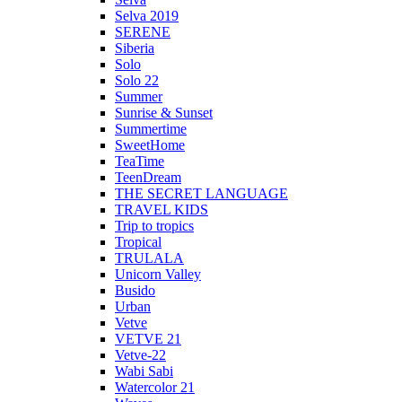
Selva 2019
SERENE
Siberia
Solo
Solo 22
Summer
Sunrise & Sunset
Summertime
SweetHome
TeaTime
TeenDream
THE SECRET LANGUAGE
TRAVEL KIDS
Trip to tropics
Tropical
TRULALA
Unicorn Valley
Busido
Urban
Vetve
VETVE 21
Vetve-22
Wabi Sabi
Watercolor 21