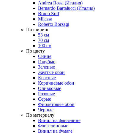
Andrea Rossi (Италия)
Bernardo Bartalucci (Италия)
Bruno Zoff
Milassa
Roberto Borzagi
По ширине
53 см
70 см
100 см
По цвету
Синие
Голубые
Зеленые
Желтые обои
Красные
Коричневые обои
Оливковые
Розовые
Серые
Фиолетовые обои
Черные
По материалу
Винил на флизелине
Флизелиновые
Винил на бумаге