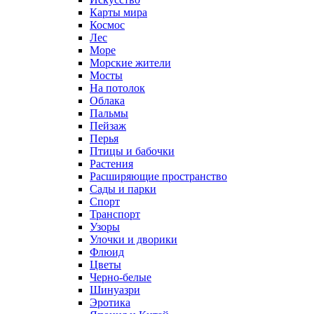
Карты мира
Космос
Лес
Море
Морские жители
Мосты
На потолок
Облака
Пальмы
Пейзаж
Перья
Птицы и бабочки
Растения
Расширяющие пространство
Сады и парки
Спорт
Транспорт
Узоры
Улочки и дворики
Флюид
Цветы
Черно-белые
Шинуазри
Эротика