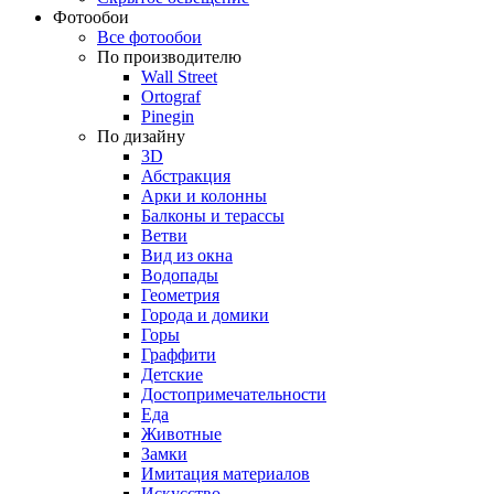
Фотообои
Все фотообои
По производителю
Wall Street
Ortograf
Pinegin
По дизайну
3D
Абстракция
Арки и колонны
Балконы и терассы
Ветви
Вид из окна
Водопады
Геометрия
Города и домики
Горы
Граффити
Детские
Достопримечательности
Еда
Животные
Замки
Имитация материалов
Искусство