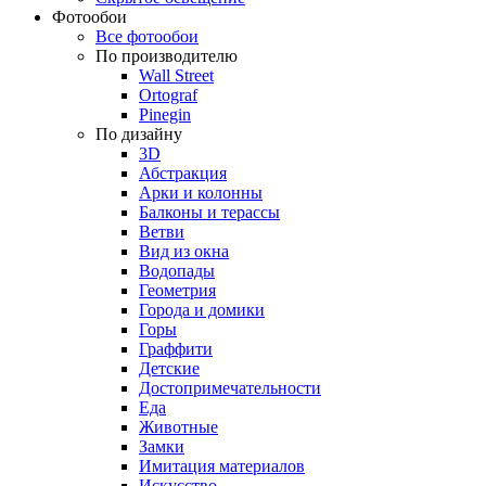
Фотообои
Все фотообои
По производителю
Wall Street
Ortograf
Pinegin
По дизайну
3D
Абстракция
Арки и колонны
Балконы и терассы
Ветви
Вид из окна
Водопады
Геометрия
Города и домики
Горы
Граффити
Детские
Достопримечательности
Еда
Животные
Замки
Имитация материалов
Искусство