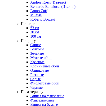
Andrea Rossi (Италия)
Bernardo Bartalucci (Италия)
Bruno Zoff
Milassa
Roberto Borzagi
По ширине
53 см
70 см
100 см
По цвету
Синие
Голубые
Зеленые
Желтые обои
Красные
Коричневые обои
Оливковые
Розовые
Серые
Фиолетовые обои
Черные
По материалу
Винил на флизелине
Флизелиновые
Винил на бумаге