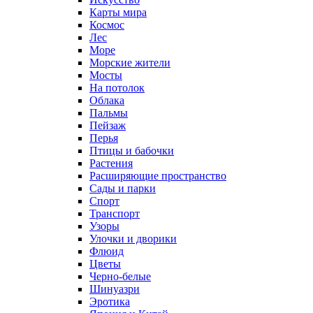
Карты мира
Космос
Лес
Море
Морские жители
Мосты
На потолок
Облака
Пальмы
Пейзаж
Перья
Птицы и бабочки
Растения
Расширяющие пространство
Сады и парки
Спорт
Транспорт
Узоры
Улочки и дворики
Флюид
Цветы
Черно-белые
Шинуазри
Эротика