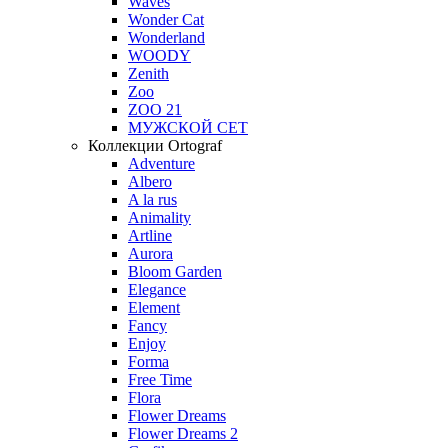
Waves
Wonder Cat
Wonderland
WOODY
Zenith
Zoo
ZOO 21
МУЖСКОЙ СЕТ
Коллекции Ortograf
Adventure
Albero
A la rus
Animality
Artline
Aurora
Bloom Garden
Elegance
Element
Fancy
Enjoy
Forma
Free Time
Flora
Flower Dreams
Flower Dreams 2