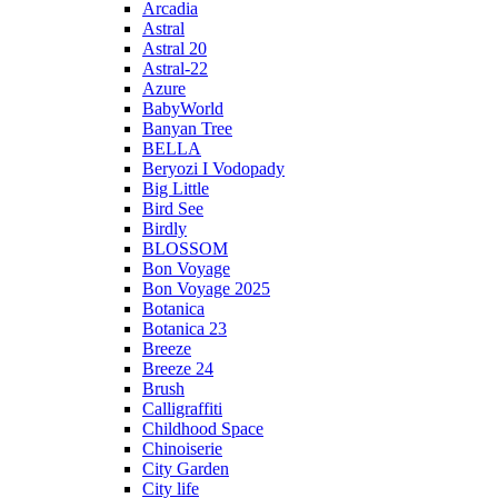
Arcadia
Astral
Astral 20
Astral-22
Azure
BabyWorld
Banyan Tree
BELLA
Beryozi I Vodopady
Big Little
Bird See
Birdly
BLOSSOM
Bon Voyage
Bon Voyage 2025
Botanica
Botanica 23
Breeze
Breeze 24
Brush
Calligraffiti
Childhood Space
Chinoiserie
City Garden
City life