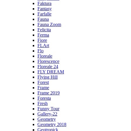
Faktura
Fantasy
Farfalle
Fauna
Fauna Zoom
Felicita
Ferma
Fiore
FLArt
Flo
Floreale
Florescence
Floreale 24
FLY DREAM
Flying Hill
Forest
Frame
Frame 2019
Foresta
Fresh
Funny Tour
Gallery-22
Geometry
Geometry 2018
Geotropick