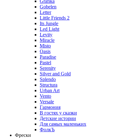
Grafika
Gobelen
Letter
Little Friends 2
Its Jungle
Led Light
Levity
Miracle
Misto
Oasis
Paradise
Pastel
Serenity
Silver and Gold
Splendo
Structura
Urban Art
Vento
Versale
Гармония
В гостях у сказки
Детские истории
Для самых маленьких
ФолкЪ
Фрески