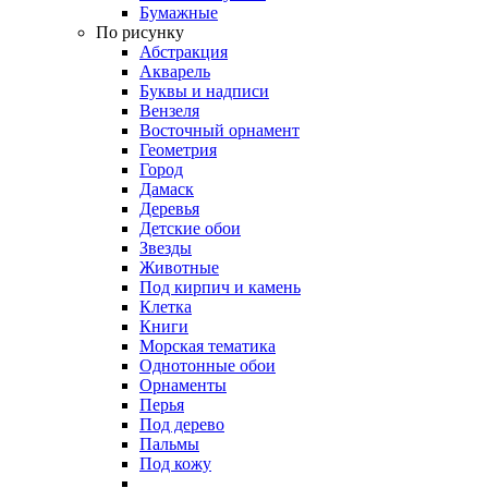
Бумажные
По рисунку
Абстракция
Акварель
Буквы и надписи
Вензеля
Восточный орнамент
Геометрия
Город
Дамаск
Деревья
Детские обои
Звезды
Животные
Под кирпич и камень
Клетка
Книги
Морская тематика
Однотонные обои
Орнаменты
Перья
Под дерево
Пальмы
Под кожу