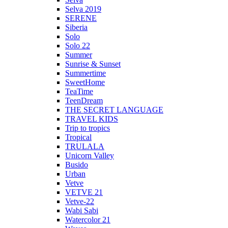
Selva 2019
SERENE
Siberia
Solo
Solo 22
Summer
Sunrise & Sunset
Summertime
SweetHome
TeaTime
TeenDream
THE SECRET LANGUAGE
TRAVEL KIDS
Trip to tropics
Tropical
TRULALA
Unicorn Valley
Busido
Urban
Vetve
VETVE 21
Vetve-22
Wabi Sabi
Watercolor 21