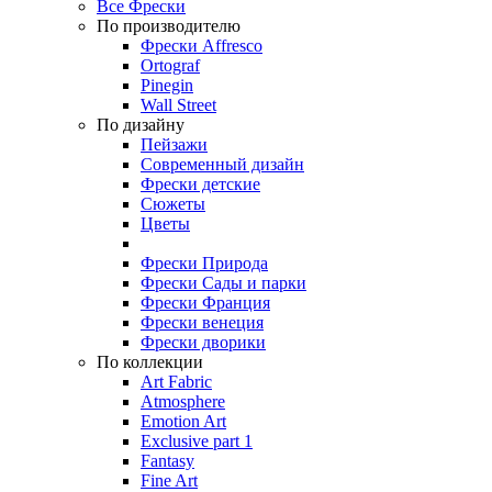
Все Фрески
По производителю
Фрески Affresco
Ortograf
Pinegin
Wall Street
По дизайну
Пейзажи
Современный дизайн
Фрески детские
Сюжеты
Цветы
Фрески Природа
Фрески Сады и парки
Фрески Франция
Фрески венеция
Фрески дворики
По коллекции
Art Fabric
Atmosphere
Emotion Art
Exclusive part 1
Fantasy
Fine Art