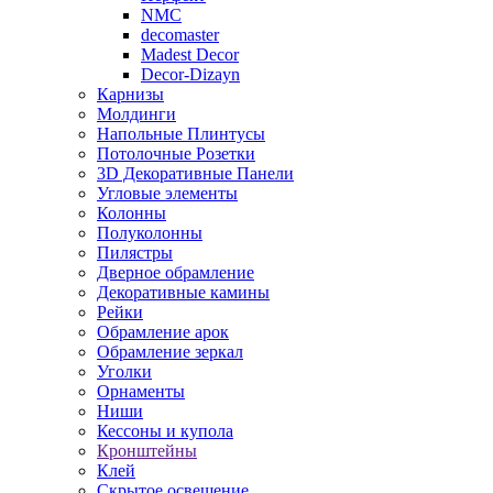
NMC
decomaster
Madest Decor
Decor-Dizayn
Карнизы
Молдинги
Напольные Плинтусы
Потолочные Розетки
3D Декоративные Панели
Угловые элементы
Колонны
Полуколонны
Пилястры
Дверное обрамление
Декоративные камины
Рейки
Обрамление арок
Обрамление зеркал
Уголки
Орнаменты
Ниши
Кессоны и купола
Кронштейны
Клей
Скрытое освещение