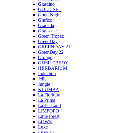
Giardino
GOLD SET
Good Night
Grafico
Granada
Grayscale
Green Tropez
GreenDay
GREENDAY 21
GreenDay 22
Grunge
GUSILEBEDY
HERBARIUM
Induction
Jelly
Jungle
KLUMBA
La Fioritura
La Prima
La-La-Land
LIMPOPO
Little forest
LOWE
Luxe
Luxe 25