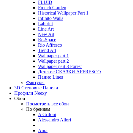
FLUID
French Garden
Historical Wallpaper Part 1
Infinito Walls
Labirint
Line Art
New Art
Re-Space
Rio Affresco
Trend Art
Wallpaper part 1
Wallpaper part 2
Wallpaper part 3 Forest
Детские СКАЗКИ AFFRESCO
Панно Lines
Фактуры
3D Стеновые Панели
Профили Neexy
Обои
Посмотреть все обои
По брендам
A Grifoni
Alessandro Allori
Aura