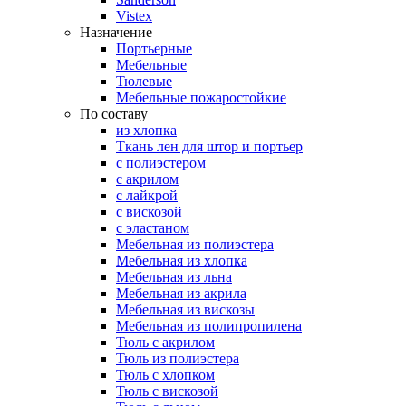
Vistex
Назначение
Портьерные
Мебельные
Тюлевые
Мебельные пожаростойкие
По составу
из хлопка
Ткань лен для штор и портьер
с полиэстером
с акрилом
с лайкрой
с вискозой
с эластаном
Мебельная из полиэстера
Мебельная из хлопка
Мебельная из льна
Мебельная из акрила
Мебельная из вискозы
Мебельная из полипропилена
Тюль с акрилом
Тюль из полиэстера
Тюль с хлопком
Тюль с вискозой