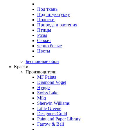
Под ткань
Под штукатурку
Полоски
Природа и растения
Птицы
Розы
Сюжет
черно белые
Цветы
Бесшовные обои
Краски
Производители
MF Paints
Diamond Vogel
Hygge
Swiss Lake
Milq
Sherwin Williams
Little Greene
Designers Guild
Paint and Paper Library
Farrow & Ball