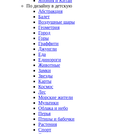
Япония и Китай
По дизайну в детскую
Абстракция
Балет
Воздушные шары
Геометрия
Город
Горы
Граффити
Джунгли
Еда
Единороги
Животные
Замки
Звезды
Карты
Космос
Лес
Морские жители
Мультики
Облака и небо
Перья
Птицы и бабочки
Растения
Спорт