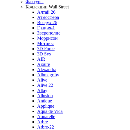
Фактуры
Коллекции Wall Street
Алтай 26
Атмосфера
Воздух 26
Грация-1
Зверополис
Моррисон
Мотивы
3D Force
3D Sys
AIR
Ajoure
Alexandra
Alhmagriby
Alive
Alive 22
Altay
Allusion
Antique
Applique
Aqua de Vida
Aquarelle
Arbre
Arbre-22