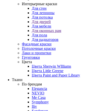
Интерьерные краски
Для стен
Для лепнины
Для потолка
Для дверей
Для мебели
Для оконных рам
Для пола
Для радиаторов
Фасадные краски
Потолочные краски
Лаки и пропитки
Грунтовки
Цвета
Цвета Sherwin WIlliams
Цвета Little Greene
Цвета Paint and Paper Library
Ткани
По брендам
Elegancia
NEVIO
Me Casa
Symphony
Iliv
Sanderson