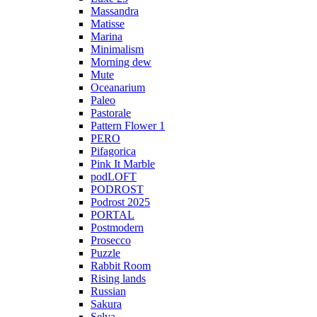
Massandra
Matisse
Marina
Minimalism
Morning dew
Mute
Oceanarium
Paleo
Pastorale
Pattern Flower 1
PERO
Pifagorica
Pink It Marble
podLOFT
PODROST
Podrost 2025
PORTAL
Postmodern
Prosecco
Puzzle
Rabbit Room
Rising lands
Russian
Sakura
Selva