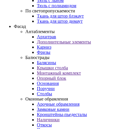
Тюль с льном
Тюль с полиамидом
По светопропускаемости
Ткань для штор блэкаут
Ткань для штор димаут
Фасад
Антаблементы
Архитрав
Дополнительные элементы
Карниз
Фризы
Балюстрады
Балясины
Крышки столба
Монтажный комплект
Опорный блок
Основания
Поручни
Столбы
Оконные обрамления
Арочные обрамления
Замковые камни
Кронштейны-пьедесталы
Наличники
Откосы