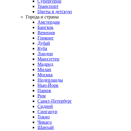
Супергерои
Транспорт
Цветы в детскую
Города и страны
Амстердам
Бангкок
Венеция
Гонконг
Дубай
Куба
Лондон
Манхэттен
Мадрид
Милан
Москва
Нидерланды
Нью-Йорк
Париж
Рим
Санкт-Петербург
Сидней
Сингапур
Токио
Чикаго
Шанхай