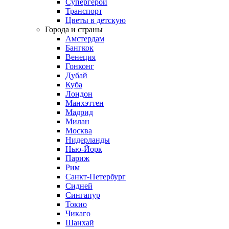
Супергерои
Транспорт
Цветы в детскую
Города и страны
Амстердам
Бангкок
Венеция
Гонконг
Дубай
Куба
Лондон
Манхэттен
Мадрид
Милан
Москва
Нидерланды
Нью-Йорк
Париж
Рим
Санкт-Петербург
Сидней
Сингапур
Токио
Чикаго
Шанхай