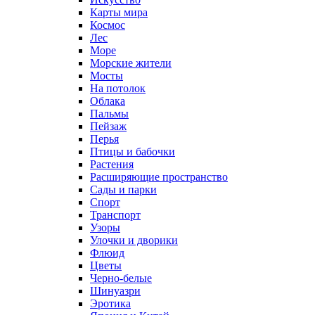
Карты мира
Космос
Лес
Море
Морские жители
Мосты
На потолок
Облака
Пальмы
Пейзаж
Перья
Птицы и бабочки
Растения
Расширяющие пространство
Сады и парки
Спорт
Транспорт
Узоры
Улочки и дворики
Флюид
Цветы
Черно-белые
Шинуазри
Эротика