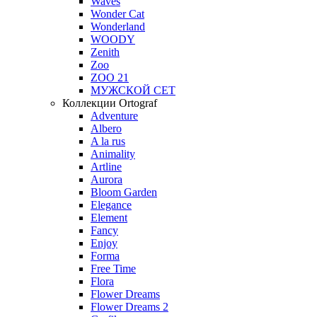
Waves
Wonder Cat
Wonderland
WOODY
Zenith
Zoo
ZOO 21
МУЖСКОЙ СЕТ
Коллекции Ortograf
Adventure
Albero
A la rus
Animality
Artline
Aurora
Bloom Garden
Elegance
Element
Fancy
Enjoy
Forma
Free Time
Flora
Flower Dreams
Flower Dreams 2