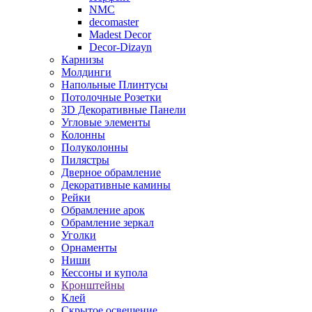
NMC
decomaster
Madest Decor
Decor-Dizayn
Карнизы
Молдинги
Напольные Плинтусы
Потолочные Розетки
3D Декоративные Панели
Угловые элементы
Колонны
Полуколонны
Пилястры
Дверное обрамление
Декоративные камины
Рейки
Обрамление арок
Обрамление зеркал
Уголки
Орнаменты
Ниши
Кессоны и купола
Кронштейны
Клей
Скрытое освещение