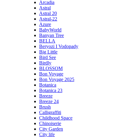
Arcadia
Astral
Astral 20
Astral-22
Azure
BabyWorld
Banyan Tree
BELLA
Beryozi I Vodopady
Big Little
Bird See
Birdly
BLOSSOM
Bon Voyage
Bon Voyage 2025
Botanica
Botanica 23
Breeze
Breeze 24
Brush
Calligraffiti
Childhood Space
Chinoiserie
City Garden
City life