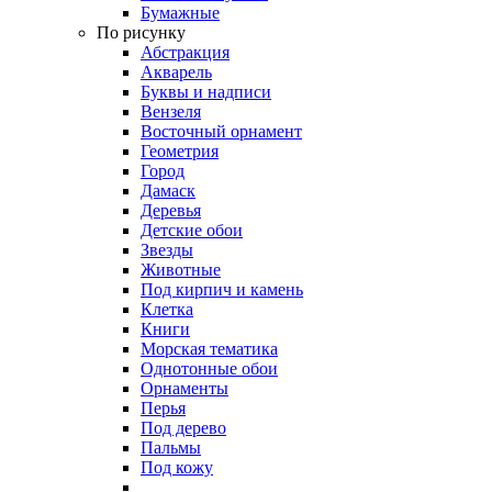
Бумажные
По рисунку
Абстракция
Акварель
Буквы и надписи
Вензеля
Восточный орнамент
Геометрия
Город
Дамаск
Деревья
Детские обои
Звезды
Животные
Под кирпич и камень
Клетка
Книги
Морская тематика
Однотонные обои
Орнаменты
Перья
Под дерево
Пальмы
Под кожу