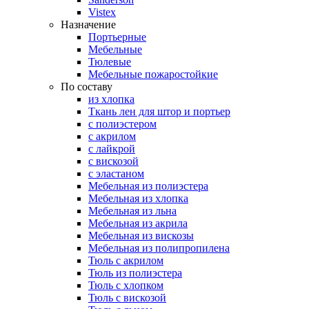
Vistex
Назначение
Портьерные
Мебельные
Тюлевые
Мебельные пожаростойкие
По составу
из хлопка
Ткань лен для штор и портьер
с полиэстером
с акрилом
с лайкрой
с вискозой
с эластаном
Мебельная из полиэстера
Мебельная из хлопка
Мебельная из льна
Мебельная из акрила
Мебельная из вискозы
Мебельная из полипропилена
Тюль с акрилом
Тюль из полиэстера
Тюль с хлопком
Тюль с вискозой