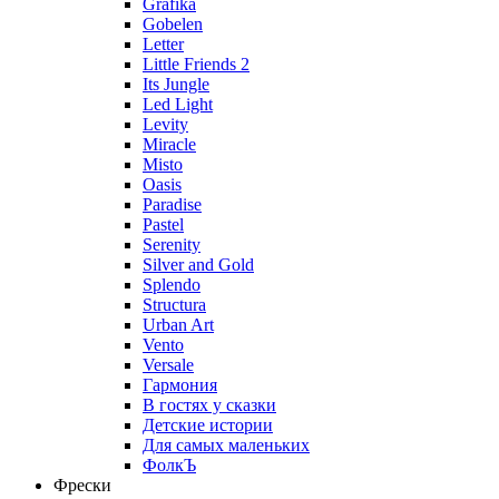
Grafika
Gobelen
Letter
Little Friends 2
Its Jungle
Led Light
Levity
Miracle
Misto
Oasis
Paradise
Pastel
Serenity
Silver and Gold
Splendo
Structura
Urban Art
Vento
Versale
Гармония
В гостях у сказки
Детские истории
Для самых маленьких
ФолкЪ
Фрески