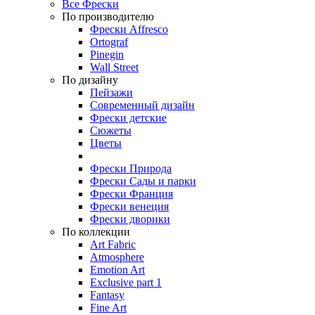
Все Фрески
По производителю
Фрески Affresco
Ortograf
Pinegin
Wall Street
По дизайну
Пейзажи
Современный дизайн
Фрески детские
Сюжеты
Цветы
Фрески Природа
Фрески Сады и парки
Фрески Франция
Фрески венеция
Фрески дворики
По коллекции
Art Fabric
Atmosphere
Emotion Art
Exclusive part 1
Fantasy
Fine Art