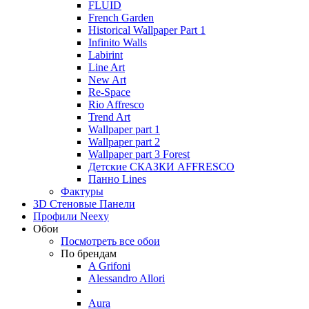
FLUID
French Garden
Historical Wallpaper Part 1
Infinito Walls
Labirint
Line Art
New Art
Re-Space
Rio Affresco
Trend Art
Wallpaper part 1
Wallpaper part 2
Wallpaper part 3 Forest
Детские СКАЗКИ AFFRESCO
Панно Lines
Фактуры
3D Стеновые Панели
Профили Neexy
Обои
Посмотреть все обои
По брендам
A Grifoni
Alessandro Allori
Aura