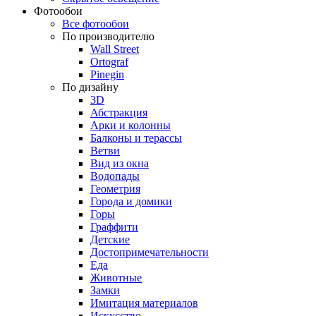
Фотообои
Все фотообои
По производителю
Wall Street
Ortograf
Pinegin
По дизайну
3D
Абстракция
Арки и колонны
Балконы и терассы
Ветви
Вид из окна
Водопады
Геометрия
Города и домики
Горы
Граффити
Детские
Достопримечательности
Еда
Животные
Замки
Имитация материалов
Искусство