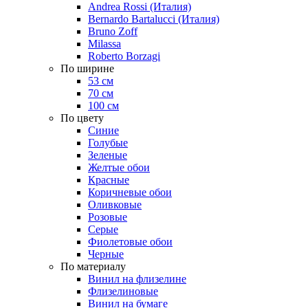
Andrea Rossi (Италия)
Bernardo Bartalucci (Италия)
Bruno Zoff
Milassa
Roberto Borzagi
По ширине
53 см
70 см
100 см
По цвету
Синие
Голубые
Зеленые
Желтые обои
Красные
Коричневые обои
Оливковые
Розовые
Серые
Фиолетовые обои
Черные
По материалу
Винил на флизелине
Флизелиновые
Винил на бумаге