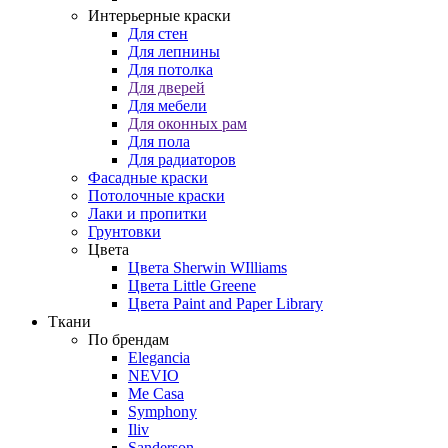
Интерьерные краски
Для стен
Для лепнины
Для потолка
Для дверей
Для мебели
Для оконных рам
Для пола
Для радиаторов
Фасадные краски
Потолочные краски
Лаки и пропитки
Грунтовки
Цвета
Цвета Sherwin WIlliams
Цвета Little Greene
Цвета Paint and Paper Library
Ткани
По брендам
Elegancia
NEVIO
Me Casa
Symphony
Iliv
Sanderson