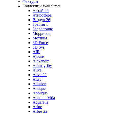
Фактуры
Коллекции Wall Street
Алтай 26
Атмосфера
Воздух 26
Грация-1
Зверополис
Моррисон
Мотивы
3D Force
3D Sys
AIR
Ajoure
Alexandra
Alhmagriby
Alive
Alive 22
Altay
Allusion
Antique
Applique
Aqua de Vida
Aquarelle
Arbre
Arbre-22