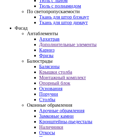
Тюль с льном
Тюль с полиамидом
По светопропускаемости
Ткань для штор блэкаут
Ткань для штор димаут
Фасад
Антаблементы
Архитрав
Дополнительные элементы
Карниз
Фризы
Балюстрады
Балясины
Крышки столба
Монтажный комплект
Опорный блок
Основания
Поручни
Столбы
Оконные обрамления
Арочные обрамления
Замковые камни
Кронштейны-пьедесталы
Наличники
Откосы