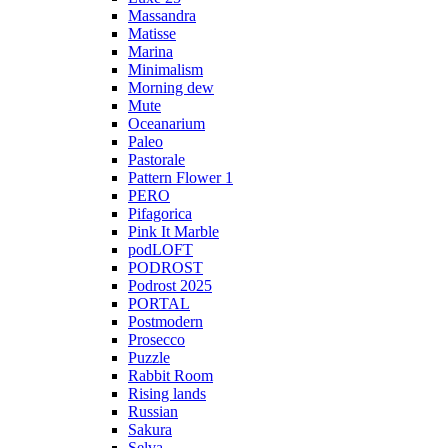
Massandra
Matisse
Marina
Minimalism
Morning dew
Mute
Oceanarium
Paleo
Pastorale
Pattern Flower 1
PERO
Pifagorica
Pink It Marble
podLOFT
PODROST
Podrost 2025
PORTAL
Postmodern
Prosecco
Puzzle
Rabbit Room
Rising lands
Russian
Sakura
Selva