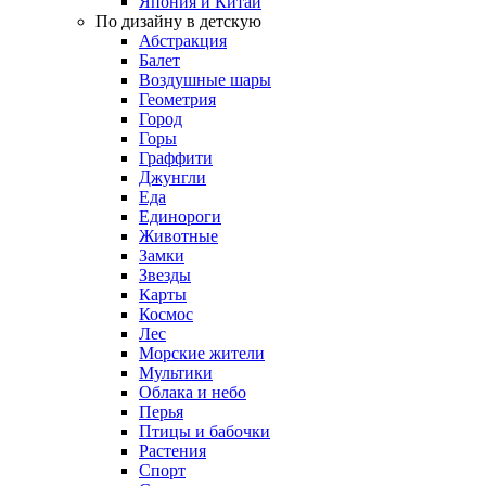
Япония и Китай
По дизайну в детскую
Абстракция
Балет
Воздушные шары
Геометрия
Город
Горы
Граффити
Джунгли
Еда
Единороги
Животные
Замки
Звезды
Карты
Космос
Лес
Морские жители
Мультики
Облака и небо
Перья
Птицы и бабочки
Растения
Спорт