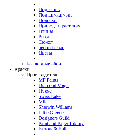
Под ткань
Под штукатурку
Полоски
Природа и растения
Птицы
Розы
Сюжет
черно белые
Цветы
Бесшовные обои
Краски
Производители
MF Paints
Diamond Vogel
Hygge
Swiss Lake
Milq
Sherwin Williams
Little Greene
Designers Guild
Paint and Paper Library
Farrow & Ball