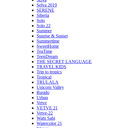
Selva 2019
SERENE
Siberia
Solo
Solo 22
Summer
Sunrise & Sunset
Summertime
SweetHome
TeaTime
TeenDream
THE SECRET LANGUAGE
TRAVEL KIDS
Trip to tropics
Tropical
TRULALA
Unicorn Valley
Busido
Urban
Vetve
VETVE 21
Vetve-22
Wabi Sabi
Watercolor 21