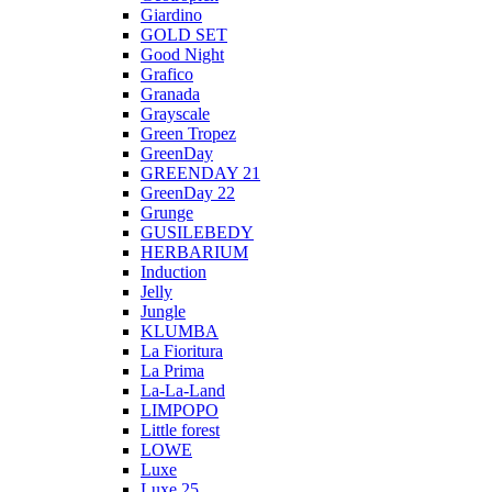
Giardino
GOLD SET
Good Night
Grafico
Granada
Grayscale
Green Tropez
GreenDay
GREENDAY 21
GreenDay 22
Grunge
GUSILEBEDY
HERBARIUM
Induction
Jelly
Jungle
KLUMBA
La Fioritura
La Prima
La-La-Land
LIMPOPO
Little forest
LOWE
Luxe
Luxe 25