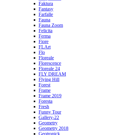
Faktura
Fantasy
Farfalle
Fauna
Fauna Zoom
Felicita
Ferma
Fiore
FLArt
Flo
Floreale
Florescence
Floreale 24
FLY DREAM
Flying Hill
Forest
Frame
Frame 2019
Foresta
Fresh
Funny Tour
Gallery-22
Geometry
Geometry 2018
Geotropick