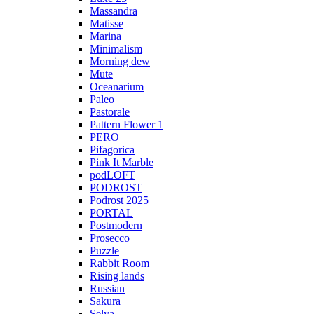
Massandra
Matisse
Marina
Minimalism
Morning dew
Mute
Oceanarium
Paleo
Pastorale
Pattern Flower 1
PERO
Pifagorica
Pink It Marble
podLOFT
PODROST
Podrost 2025
PORTAL
Postmodern
Prosecco
Puzzle
Rabbit Room
Rising lands
Russian
Sakura
Selva