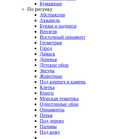
Бумажные
По рисунку
Абстракция
Акварель
Буквы и надписи
Вензеля
Восточный орнамент
Геометрия
Город
Дамаск
Деревья
Детские обои
Звезды
Животные
Под кирпич и камень
Клетка
Книги
Морская тематика
Однотонные обои
Орнаменты
Перья
Под дерево
Пальмы
Под кожу