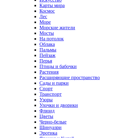
Карты мира
Космос
Лес
Море
Морские жители
Мосты
На потолок
Облака
Пальмы
Пейзаж
Перья
Птицы и бабочки
Растения
Расширяющие пространство
Сады и парки
Спорт
Транспорт
Узоры
Улочки и дворики
Флюид
Цветы
Черно-белые
Шинуазри
Эротика