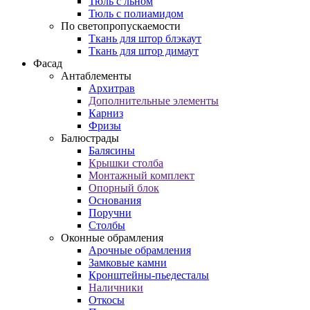
Тюль с льном
Тюль с полиамидом
По светопропускаемости
Ткань для штор блэкаут
Ткань для штор димаут
Фасад
Антаблементы
Архитрав
Дополнительные элементы
Карниз
Фризы
Балюстрады
Балясины
Крышки столба
Монтажный комплект
Опорный блок
Основания
Поручни
Столбы
Оконные обрамления
Арочные обрамления
Замковые камни
Кронштейны-пьедесталы
Наличники
Откосы