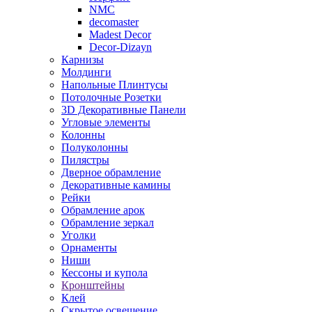
NMC
decomaster
Madest Decor
Decor-Dizayn
Карнизы
Молдинги
Напольные Плинтусы
Потолочные Розетки
3D Декоративные Панели
Угловые элементы
Колонны
Полуколонны
Пилястры
Дверное обрамление
Декоративные камины
Рейки
Обрамление арок
Обрамление зеркал
Уголки
Орнаменты
Ниши
Кессоны и купола
Кронштейны
Клей
Скрытое освещение