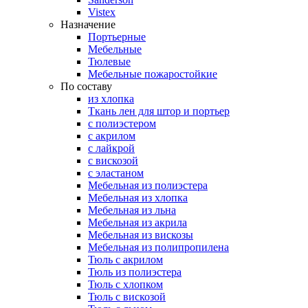
Vistex
Назначение
Портьерные
Мебельные
Тюлевые
Мебельные пожаростойкие
По составу
из хлопка
Ткань лен для штор и портьер
с полиэстером
с акрилом
с лайкрой
с вискозой
с эластаном
Мебельная из полиэстера
Мебельная из хлопка
Мебельная из льна
Мебельная из акрила
Мебельная из вискозы
Мебельная из полипропилена
Тюль с акрилом
Тюль из полиэстера
Тюль с хлопком
Тюль с вискозой