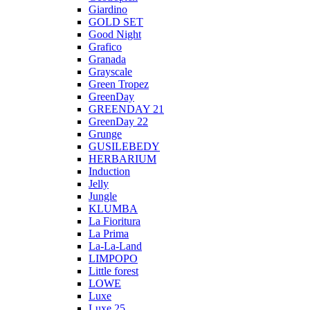
Giardino
GOLD SET
Good Night
Grafico
Granada
Grayscale
Green Tropez
GreenDay
GREENDAY 21
GreenDay 22
Grunge
GUSILEBEDY
HERBARIUM
Induction
Jelly
Jungle
KLUMBA
La Fioritura
La Prima
La-La-Land
LIMPOPO
Little forest
LOWE
Luxe
Luxe 25