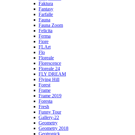
Faktura
Fantasy
Farfalle
Fauna
Fauna Zoom
Felicita
Ferma
Fiore
FLArt
Flo
Floreale
Florescence
Floreale 24
FLY DREAM
Flying Hill
Forest
Frame
Frame 2019
Foresta
Fresh
Funny Tour
Gallery-22
Geometry
Geometry 2018
Geotropick