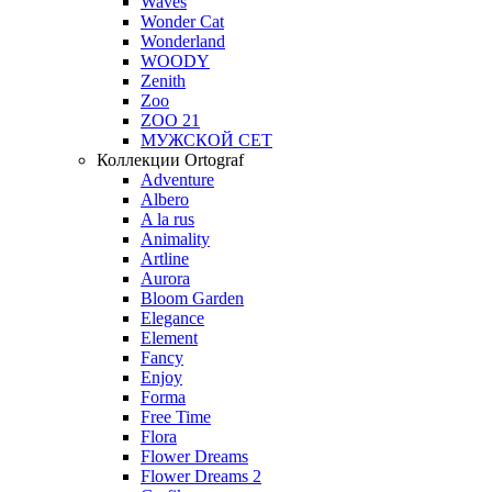
Waves
Wonder Cat
Wonderland
WOODY
Zenith
Zoo
ZOO 21
МУЖСКОЙ СЕТ
Коллекции Ortograf
Adventure
Albero
A la rus
Animality
Artline
Aurora
Bloom Garden
Elegance
Element
Fancy
Enjoy
Forma
Free Time
Flora
Flower Dreams
Flower Dreams 2