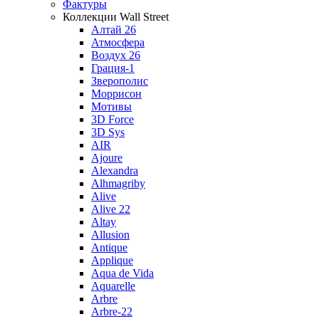
Фактуры
Коллекции Wall Street
Алтай 26
Атмосфера
Воздух 26
Грация-1
Зверополис
Моррисон
Мотивы
3D Force
3D Sys
AIR
Ajoure
Alexandra
Alhmagriby
Alive
Alive 22
Altay
Allusion
Antique
Applique
Aqua de Vida
Aquarelle
Arbre
Arbre-22