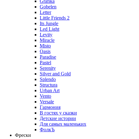
Grafika
Gobelen
Letter
Little Friends 2
Its Jungle
Led Light
Levity
Miracle
Misto
Oasis
Paradise
Pastel
Serenity
Silver and Gold
Splendo
Structura
Urban Art
Vento
Versale
Гармония
В гостях у сказки
Детские истории
Для самых маленьких
ФолкЪ
Фрески