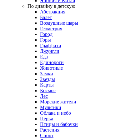
Япония и Китай
По дизайну в детскую
Абстракция
Балет
Воздушные шары
Геометрия
Город
Горы
Граффити
Джунгли
Еда
Единороги
Животные
Замки
Звезды
Карты
Космос
Лес
Морские жители
Мультики
Облака и небо
Перья
Птицы и бабочки
Растения
Спорт