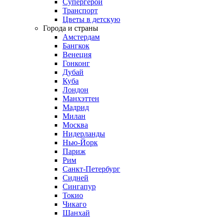
Супергерои
Транспорт
Цветы в детскую
Города и страны
Амстердам
Бангкок
Венеция
Гонконг
Дубай
Куба
Лондон
Манхэттен
Мадрид
Милан
Москва
Нидерланды
Нью-Йорк
Париж
Рим
Санкт-Петербург
Сидней
Сингапур
Токио
Чикаго
Шанхай