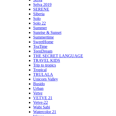
Selva 2019
SERENE
Siberia
Solo
Solo 22
Summer
Sunrise & Sunset
Summertime
SweetHome
TeaTime
TeenDream
THE SECRET LANGUAGE
TRAVEL KIDS
Trip to tropics
Tropical
TRULALA
Unicorn Valley
Busido
Urban
Vetve
VETVE 21
Vetve-22
Wabi Sabi
Watercolor 21