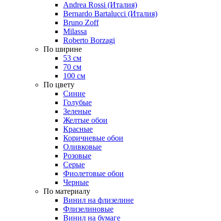
Andrea Rossi (Италия)
Bernardo Bartalucci (Италия)
Bruno Zoff
Milassa
Roberto Borzagi
По ширине
53 см
70 см
100 см
По цвету
Синие
Голубые
Зеленые
Желтые обои
Красные
Коричневые обои
Оливковые
Розовые
Серые
Фиолетовые обои
Черные
По материалу
Винил на флизелине
Флизелиновые
Винил на бумаге