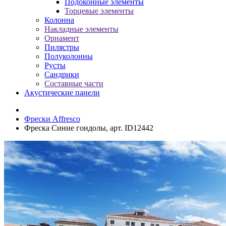
Подоконные элементы
Торцевые элементы
Колонна
Накладные элементы
Орнамент
Пилястры
Полуколонны
Русты
Сандрики
Составные части
Акустические панели
Фрески Affresco
Фреска Синие гондолы, арт. ID12442