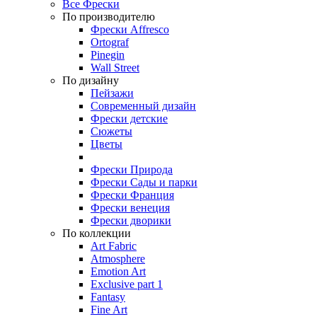
Все Фрески
По производителю
Фрески Affresco
Ortograf
Pinegin
Wall Street
По дизайну
Пейзажи
Современный дизайн
Фрески детские
Сюжеты
Цветы
Фрески Природа
Фрески Сады и парки
Фрески Франция
Фрески венеция
Фрески дворики
По коллекции
Art Fabric
Atmosphere
Emotion Art
Exclusive part 1
Fantasy
Fine Art