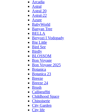
Arcadia
Astral
Astral 20
Astral-22
Azure
BabyWorld
Banyan Tree
BELLA
Beryozi I Vodopady
Big Little
Bird See
Birdly
BLOSSOM
Bon Voyage
Bon Voyage 2025
Botanica
Botanica 23
Breeze
Breeze 24
Brush
Calligraffiti
Childhood Space
Chinoiserie
City Garden
City life