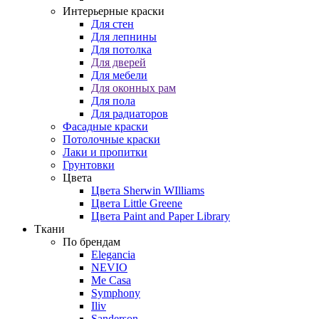
Интерьерные краски
Для стен
Для лепнины
Для потолка
Для дверей
Для мебели
Для оконных рам
Для пола
Для радиаторов
Фасадные краски
Потолочные краски
Лаки и пропитки
Грунтовки
Цвета
Цвета Sherwin WIlliams
Цвета Little Greene
Цвета Paint and Paper Library
Ткани
По брендам
Elegancia
NEVIO
Me Casa
Symphony
Iliv
Sanderson