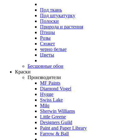
Под ткань
Под штукатурку
Полоски
Природа и растения
Птицы
Розы
Сюжет
черно белые
Цветы
Бесшовные обои
Краски
Производители
MF Paints
Diamond Vogel
Hygge
Swiss Lake
Milq
Sherwin Williams
Little Greene
Designers Guild
Paint and Paper Library
Farrow & Ball