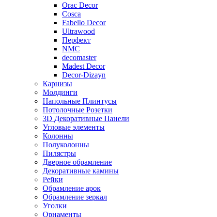
Orac Decor
Cosca
Fabello Decor
Ultrawood
Перфект
NMC
decomaster
Madest Decor
Decor-Dizayn
Карнизы
Молдинги
Напольные Плинтусы
Потолочные Розетки
3D Декоративные Панели
Угловые элементы
Колонны
Полуколонны
Пилястры
Дверное обрамление
Декоративные камины
Рейки
Обрамление арок
Обрамление зеркал
Уголки
Орнаменты