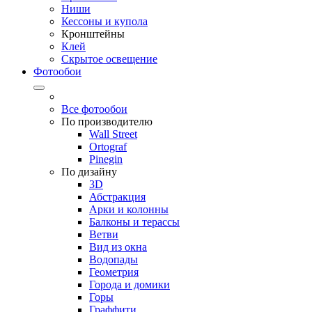
Ниши
Кессоны и купола
Кронштейны
Клей
Скрытое освещение
Фотообои
Все фотообои
По производителю
Wall Street
Ortograf
Pinegin
По дизайну
3D
Абстракция
Арки и колонны
Балконы и терассы
Ветви
Вид из окна
Водопады
Геометрия
Города и домики
Горы
Граффити