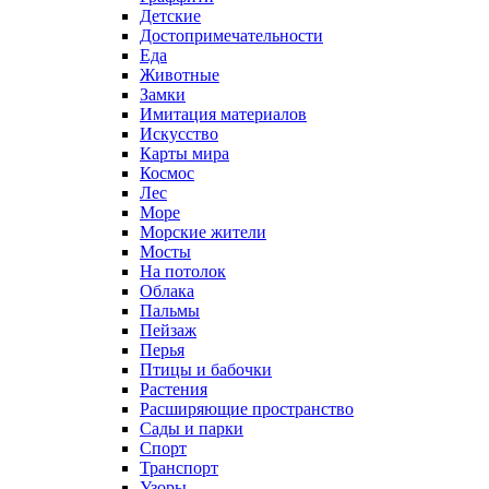
Детские
Достопримечательности
Еда
Животные
Замки
Имитация материалов
Искусство
Карты мира
Космос
Лес
Море
Морские жители
Мосты
На потолок
Облака
Пальмы
Пейзаж
Перья
Птицы и бабочки
Растения
Расширяющие пространство
Сады и парки
Спорт
Транспорт
Узоры