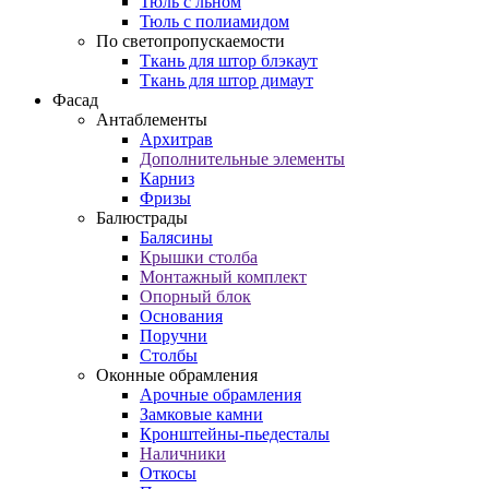
Тюль с льном
Тюль с полиамидом
По светопропускаемости
Ткань для штор блэкаут
Ткань для штор димаут
Фасад
Антаблементы
Архитрав
Дополнительные элементы
Карниз
Фризы
Балюстрады
Балясины
Крышки столба
Монтажный комплект
Опорный блок
Основания
Поручни
Столбы
Оконные обрамления
Арочные обрамления
Замковые камни
Кронштейны-пьедесталы
Наличники
Откосы