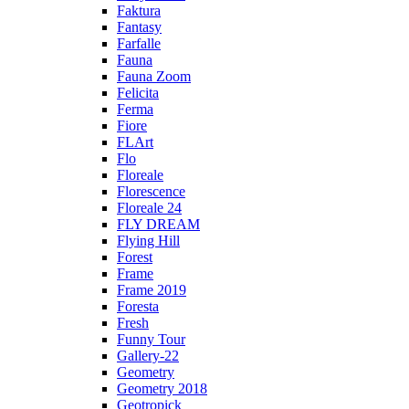
Faktura
Fantasy
Farfalle
Fauna
Fauna Zoom
Felicita
Ferma
Fiore
FLArt
Flo
Floreale
Florescence
Floreale 24
FLY DREAM
Flying Hill
Forest
Frame
Frame 2019
Foresta
Fresh
Funny Tour
Gallery-22
Geometry
Geometry 2018
Geotropick