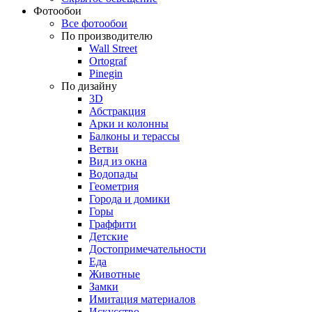
Фотообои
Все фотообои
По производителю
Wall Street
Ortograf
Pinegin
По дизайну
3D
Абстракция
Арки и колонны
Балконы и терассы
Ветви
Вид из окна
Водопады
Геометрия
Города и домики
Горы
Граффити
Детские
Достопримечательности
Еда
Животные
Замки
Имитация материалов
Искусство