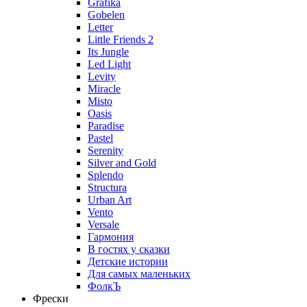
Grafika
Gobelen
Letter
Little Friends 2
Its Jungle
Led Light
Levity
Miracle
Misto
Oasis
Paradise
Pastel
Serenity
Silver and Gold
Splendo
Structura
Urban Art
Vento
Versale
Гармония
В гостях у сказки
Детские истории
Для самых маленьких
ФолкЪ
Фрески