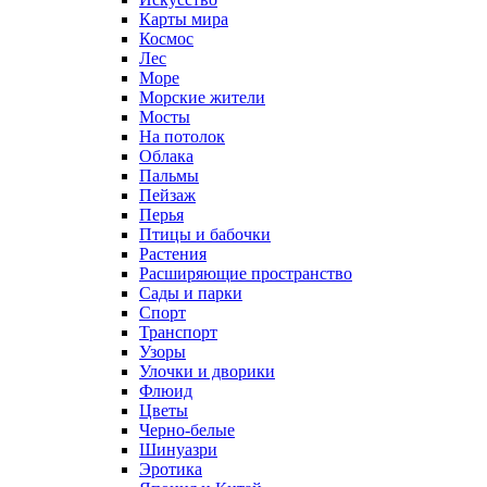
Карты мира
Космос
Лес
Море
Морские жители
Мосты
На потолок
Облака
Пальмы
Пейзаж
Перья
Птицы и бабочки
Растения
Расширяющие пространство
Сады и парки
Спорт
Транспорт
Узоры
Улочки и дворики
Флюид
Цветы
Черно-белые
Шинуазри
Эротика