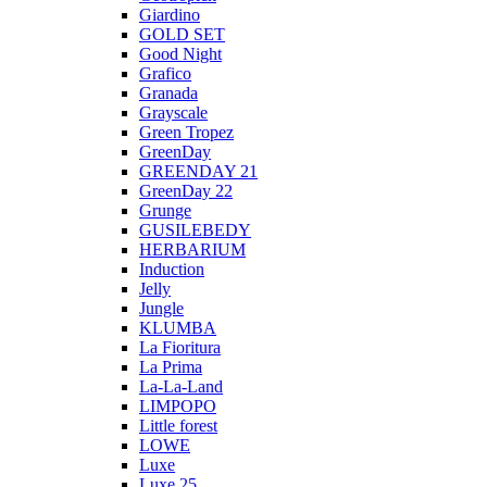
Giardino
GOLD SET
Good Night
Grafico
Granada
Grayscale
Green Tropez
GreenDay
GREENDAY 21
GreenDay 22
Grunge
GUSILEBEDY
HERBARIUM
Induction
Jelly
Jungle
KLUMBA
La Fioritura
La Prima
La-La-Land
LIMPOPO
Little forest
LOWE
Luxe
Luxe 25