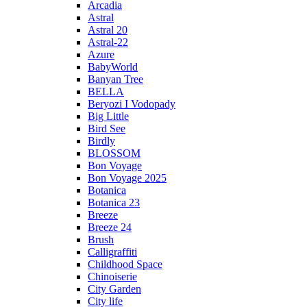
Arcadia
Astral
Astral 20
Astral-22
Azure
BabyWorld
Banyan Tree
BELLA
Beryozi I Vodopady
Big Little
Bird See
Birdly
BLOSSOM
Bon Voyage
Bon Voyage 2025
Botanica
Botanica 23
Breeze
Breeze 24
Brush
Calligraffiti
Childhood Space
Chinoiserie
City Garden
City life