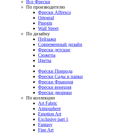
Все Фрески
По производителю
Фрески Affresco
Ortograf
Pinegin
Wall Street
По дизайну
Пейзажи
Современный дизайн
Фрески детские
Сюжеты
Цветы
Фрески Природа
Фрески Сады и парки
Фрески Франция
Фрески венеция
Фрески дворики
По коллекции
Art Fabric
Atmosphere
Emotion Art
Exclusive part 1
Fantasy
Fine Art