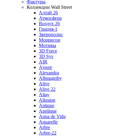
Фактуры
Коллекции Wall Street
Алтай 26
Атмосфера
Воздух 26
Грация-1
Зверополис
Моррисон
Мотивы
3D Force
3D Sys
AIR
Ajoure
Alexandra
Alhmagriby
Alive
Alive 22
Altay
Allusion
Antique
Applique
Aqua de Vida
Aquarelle
Arbre
Arbre-22