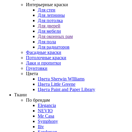
Интерьерные краски
Для стен
Для лепнины
Для потолка
Для дверей
Для мебели
Для оконных рам
Для пола
Для радиаторов
Фасадные краски
Потолочные краски
Лаки и пропитки
Грунтовки
Цвета
Цвета Sherwin WIlliams
Цвета Little Greene
Цвета Paint and Paper Library
Ткани
По брендам
Elegancia
NEVIO
Me Casa
Symphony
Iliv
Sanderson