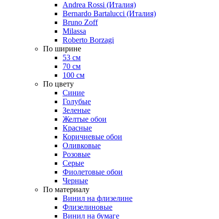
Andrea Rossi (Италия)
Bernardo Bartalucci (Италия)
Bruno Zoff
Milassa
Roberto Borzagi
По ширине
53 см
70 см
100 см
По цвету
Синие
Голубые
Зеленые
Желтые обои
Красные
Коричневые обои
Оливковые
Розовые
Серые
Фиолетовые обои
Черные
По материалу
Винил на флизелине
Флизелиновые
Винил на бумаге