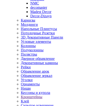
NMC
decomaster
Madest Decor
Decor-Dizayn
Карнизы
Молдинги
Напольные Плинтусы
Потолочные Розетки
3D Декоративные Панели
Угловые элементы
Колонны
Полуколонны
Пилястры
Дверное обрамление
Декоративные камины
Рейки
Обрамление арок
Обрамление зеркал
Уголки
Орнаменты
Ниши
Кессоны и купола
Кронштейны
Клей
Скрытое освещение