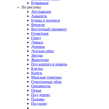
Бумажные
По рисунку
Абстракция
Акварель
Буквы и надписи
Вензеля
Восточный орнамент
Геометрия
Город
Дамаск
Деревья
Детские обои
Звезды
Животные
Под кирпич и камень
Клетка
Книги
Морская тематика
Однотонные обои
Орнаменты
Перья
Под дерево
Пальмы
Под кожу