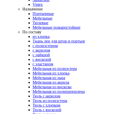
Vistex
Назначение
Портьерные
Мебельные
Тюлевые
Мебельные пожаростойкие
По составу
из хлопка
Ткань лен для штор и портьер
с полиэстером
с акрилом
с лайкрой
с вискозой
с эластаном
Мебельная из полиэстера
Мебельная из хлопка
Мебельная из льна
Мебельная из акрила
Мебельная из вискозы
Мебельная из полипропилена
Тюль с акрилом
Тюль из полиэстера
Тюль с хлопком
Тюль с вискозой