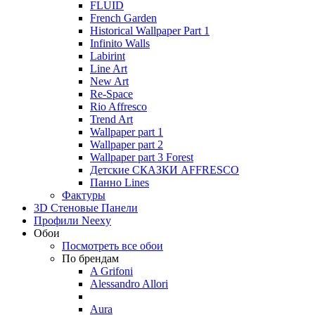
FLUID
French Garden
Historical Wallpaper Part 1
Infinito Walls
Labirint
Line Art
New Art
Re-Space
Rio Affresco
Trend Art
Wallpaper part 1
Wallpaper part 2
Wallpaper part 3 Forest
Детские СКАЗКИ AFFRESCO
Панно Lines
Фактуры
3D Стеновые Панели
Профили Neexy
Обои
Посмотреть все обои
По брендам
A Grifoni
Alessandro Allori
Aura