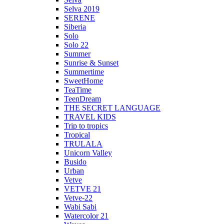
Selva 2019
SERENE
Siberia
Solo
Solo 22
Summer
Sunrise & Sunset
Summertime
SweetHome
TeaTime
TeenDream
THE SECRET LANGUAGE
TRAVEL KIDS
Trip to tropics
Tropical
TRULALA
Unicorn Valley
Busido
Urban
Vetve
VETVE 21
Vetve-22
Wabi Sabi
Watercolor 21