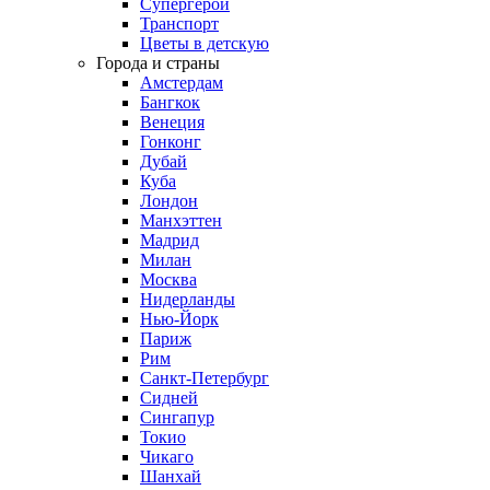
Супергерои
Транспорт
Цветы в детскую
Города и страны
Амстердам
Бангкок
Венеция
Гонконг
Дубай
Куба
Лондон
Манхэттен
Мадрид
Милан
Москва
Нидерланды
Нью-Йорк
Париж
Рим
Санкт-Петербург
Сидней
Сингапур
Токио
Чикаго
Шанхай