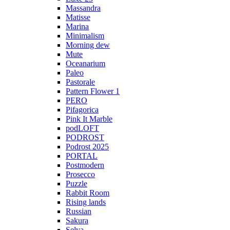
Massandra
Matisse
Marina
Minimalism
Morning dew
Mute
Oceanarium
Paleo
Pastorale
Pattern Flower 1
PERO
Pifagorica
Pink It Marble
podLOFT
PODROST
Podrost 2025
PORTAL
Postmodern
Prosecco
Puzzle
Rabbit Room
Rising lands
Russian
Sakura
Selva