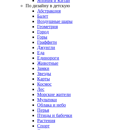
Япония и Китай
По дизайну в детскую
Абстракция
Балет
Воздушные шары
Геометрия
Город
Горы
Граффити
Джунгли
Еда
Единороги
Животные
Замки
Звезды
Карты
Космос
Лес
Морские жители
Мультики
Облака и небо
Перья
Птицы и бабочки
Растения
Спорт