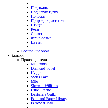
Под ткань
Под штукатурку
Полоски
Природа и растения
Птицы
Розы
Сюжет
черно белые
Цветы
Бесшовные обои
Краски
Производители
MF Paints
Diamond Vogel
Hygge
Swiss Lake
Milq
Sherwin Williams
Little Greene
Designers Guild
Paint and Paper Library
Farrow & Ball