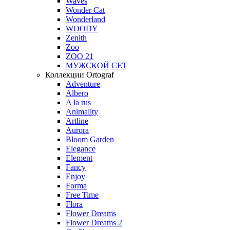
Waves
Wonder Cat
Wonderland
WOODY
Zenith
Zoo
ZOO 21
МУЖСКОЙ СЕТ
Коллекции Ortograf
Adventure
Albero
A la rus
Animality
Artline
Aurora
Bloom Garden
Elegance
Element
Fancy
Enjoy
Forma
Free Time
Flora
Flower Dreams
Flower Dreams 2