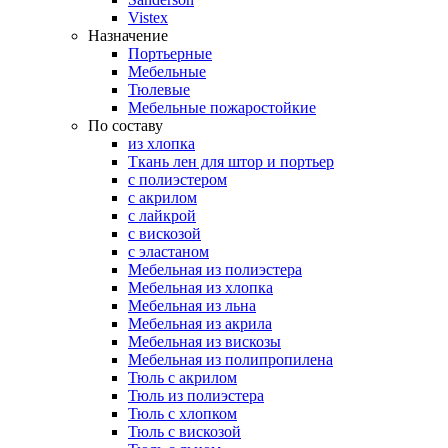
Vistex
Назначение
Портьерные
Мебельные
Тюлевые
Мебельные пожаростойкие
По составу
из хлопка
Ткань лен для штор и портьер
с полиэстером
с акрилом
с лайкрой
с вискозой
с эластаном
Мебельная из полиэстера
Мебельная из хлопка
Мебельная из льна
Мебельная из акрила
Мебельная из вискозы
Мебельная из полипропилена
Тюль с акрилом
Тюль из полиэстера
Тюль с хлопком
Тюль с вискозой