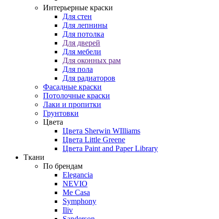
Интерьерные краски
Для стен
Для лепнины
Для потолка
Для дверей
Для мебели
Для оконных рам
Для пола
Для радиаторов
Фасадные краски
Потолочные краски
Лаки и пропитки
Грунтовки
Цвета
Цвета Sherwin WIlliams
Цвета Little Greene
Цвета Paint and Paper Library
Ткани
По брендам
Elegancia
NEVIO
Me Casa
Symphony
Iliv
Sanderson