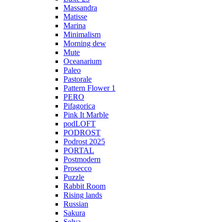
Massandra
Matisse
Marina
Minimalism
Morning dew
Mute
Oceanarium
Paleo
Pastorale
Pattern Flower 1
PERO
Pifagorica
Pink It Marble
podLOFT
PODROST
Podrost 2025
PORTAL
Postmodern
Prosecco
Puzzle
Rabbit Room
Rising lands
Russian
Sakura
Selva