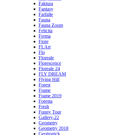
Faktura
Fantasy
Farfalle
Fauna
Fauna Zoom
Felicita
Ferma
Fiore
FLArt
Flo
Floreale
Florescence
Floreale 24
FLY DREAM
Flying Hill
Forest
Frame
Frame 2019
Foresta
Fresh
Funny Tour
Gallery-22
Geometry
Geometry 2018
Geotropick