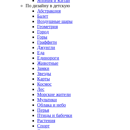
Япония и Китай
По дизайну в детскую
Абстракция
Балет
Воздушные шары
Геометрия
Город
Горы
Граффити
Джунгли
Еда
Единороги
Животные
Замки
Звезды
Карты
Космос
Лес
Морские жители
Мультики
Облака и небо
Перья
Птицы и бабочки
Растения
Спорт