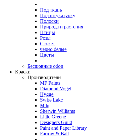
Под ткань
Под штукатурку
Полоски
Природа и растения
Птицы
Розы
Сюжет
черно белые
Цветы
Бесшовные обои
Краски
Производители
MF Paints
Diamond Vogel
Hygge
Swiss Lake
Milq
Sherwin Williams
Little Greene
Designers Guild
Paint and Paper Library
Farrow & Ball