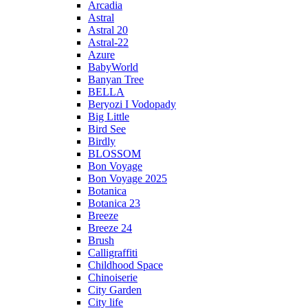
Arcadia
Astral
Astral 20
Astral-22
Azure
BabyWorld
Banyan Tree
BELLA
Beryozi I Vodopady
Big Little
Bird See
Birdly
BLOSSOM
Bon Voyage
Bon Voyage 2025
Botanica
Botanica 23
Breeze
Breeze 24
Brush
Calligraffiti
Childhood Space
Chinoiserie
City Garden
City life