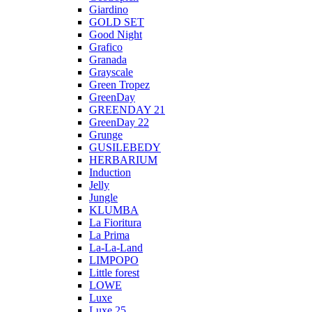
Giardino
GOLD SET
Good Night
Grafico
Granada
Grayscale
Green Tropez
GreenDay
GREENDAY 21
GreenDay 22
Grunge
GUSILEBEDY
HERBARIUM
Induction
Jelly
Jungle
KLUMBA
La Fioritura
La Prima
La-La-Land
LIMPOPO
Little forest
LOWE
Luxe
Luxe 25