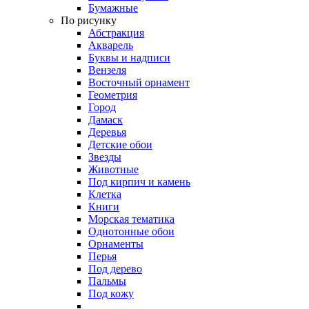
Бумажные
По рисунку
Абстракция
Акварель
Буквы и надписи
Вензеля
Восточный орнамент
Геометрия
Город
Дамаск
Деревья
Детские обои
Звезды
Животные
Под кирпич и камень
Клетка
Книги
Морская тематика
Однотонные обои
Орнаменты
Перья
Под дерево
Пальмы
Под кожу