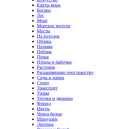
Карты мира
Космос
Лес
Море
Морские жители
Мосты
На потолок
Облака
Пальмы
Пейзаж
Перья
Птицы и бабочки
Растения
Расширяющие пространство
Сады и парки
Спорт
Транспорт
Узоры
Улочки и дворики
Флюид
Цветы
Черно-белые
Шинуазри
Эротика