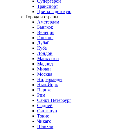
Супергерои
Транспорт
Цветы в детскую
Города и страны
Амстердам
Бангкок
Венеция
Гонконг
Дубай
Куба
Лондон
Манхэттен
Мадрид
Милан
Москва
Нидерланды
Нью-Йорк
Париж
Рим
Санкт-Петербург
Сидней
Сингапур
Токио
Чикаго
Шанхай