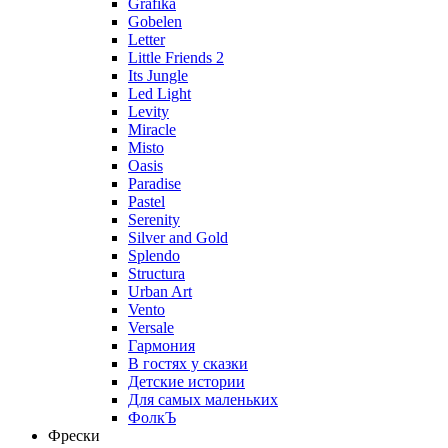
Grafika
Gobelen
Letter
Little Friends 2
Its Jungle
Led Light
Levity
Miracle
Misto
Oasis
Paradise
Pastel
Serenity
Silver and Gold
Splendo
Structura
Urban Art
Vento
Versale
Гармония
В гостях у сказки
Детские истории
Для самых маленьких
ФолкЪ
Фрески