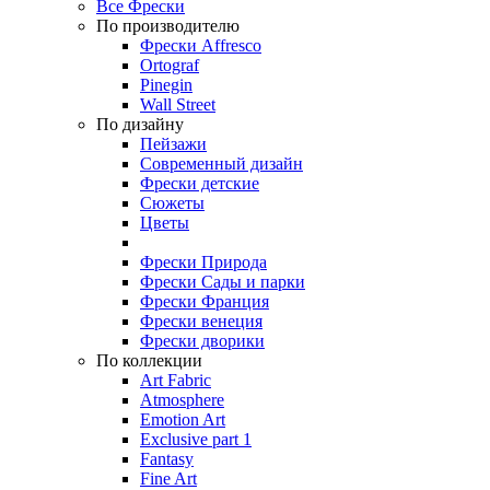
Все Фрески
По производителю
Фрески Affresco
Ortograf
Pinegin
Wall Street
По дизайну
Пейзажи
Современный дизайн
Фрески детские
Сюжеты
Цветы
Фрески Природа
Фрески Сады и парки
Фрески Франция
Фрески венеция
Фрески дворики
По коллекции
Art Fabric
Atmosphere
Emotion Art
Exclusive part 1
Fantasy
Fine Art