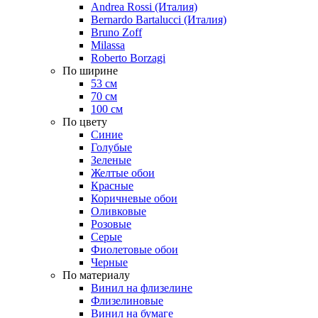
Andrea Rossi (Италия)
Bernardo Bartalucci (Италия)
Bruno Zoff
Milassa
Roberto Borzagi
По ширине
53 см
70 см
100 см
По цвету
Синие
Голубые
Зеленые
Желтые обои
Красные
Коричневые обои
Оливковые
Розовые
Серые
Фиолетовые обои
Черные
По материалу
Винил на флизелине
Флизелиновые
Винил на бумаге