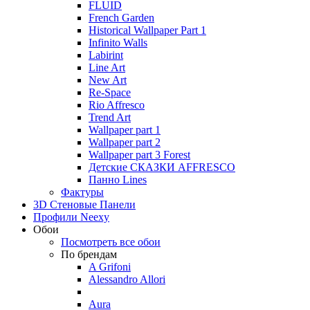
FLUID
French Garden
Historical Wallpaper Part 1
Infinito Walls
Labirint
Line Art
New Art
Re-Space
Rio Affresco
Trend Art
Wallpaper part 1
Wallpaper part 2
Wallpaper part 3 Forest
Детские СКАЗКИ AFFRESCO
Панно Lines
Фактуры
3D Стеновые Панели
Профили Neexy
Обои
Посмотреть все обои
По брендам
A Grifoni
Alessandro Allori
Aura