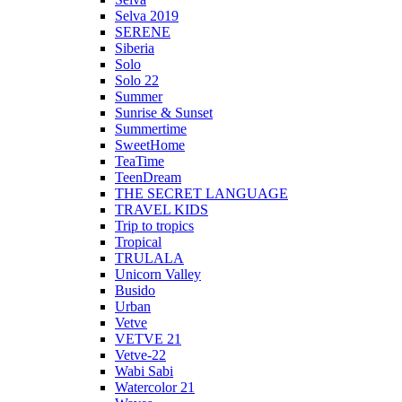
Selva 2019
SERENE
Siberia
Solo
Solo 22
Summer
Sunrise & Sunset
Summertime
SweetHome
TeaTime
TeenDream
THE SECRET LANGUAGE
TRAVEL KIDS
Trip to tropics
Tropical
TRULALA
Unicorn Valley
Busido
Urban
Vetve
VETVE 21
Vetve-22
Wabi Sabi
Watercolor 21