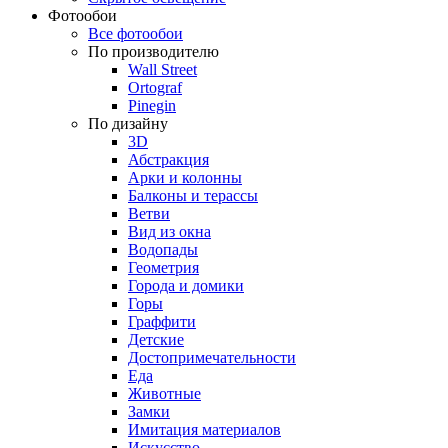
Фотообои
Все фотообои
По производителю
Wall Street
Ortograf
Pinegin
По дизайну
3D
Абстракция
Арки и колонны
Балконы и терассы
Ветви
Вид из окна
Водопады
Геометрия
Города и домики
Горы
Граффити
Детские
Достопримечательности
Еда
Животные
Замки
Имитация материалов
Искусство