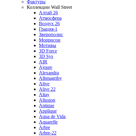
Фактуры
Коллекции Wall Street
Алтай 26
Атмосфера
Воздух 26
Грация-1
Зверополис
Моррисон
Мотивы
3D Force
3D Sys
AIR
Ajoure
Alexandra
Alhmagriby
Alive
Alive 22
Altay
Allusion
Antique
Applique
Aqua de Vida
Aquarelle
Arbre
Arbre-22