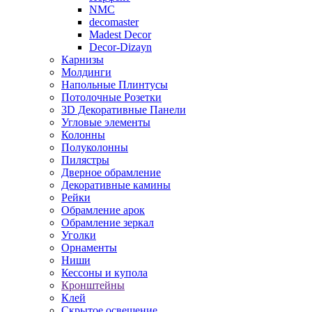
NMC
decomaster
Madest Decor
Decor-Dizayn
Карнизы
Молдинги
Напольные Плинтусы
Потолочные Розетки
3D Декоративные Панели
Угловые элементы
Колонны
Полуколонны
Пилястры
Дверное обрамление
Декоративные камины
Рейки
Обрамление арок
Обрамление зеркал
Уголки
Орнаменты
Ниши
Кессоны и купола
Кронштейны
Клей
Скрытое освещение