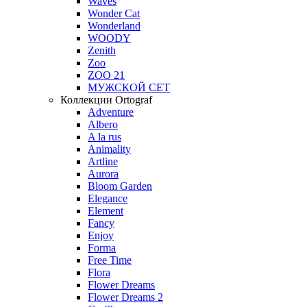
Waves
Wonder Cat
Wonderland
WOODY
Zenith
Zoo
ZOO 21
МУЖСКОЙ СЕТ
Коллекции Ortograf
Adventure
Albero
A la rus
Animality
Artline
Aurora
Bloom Garden
Elegance
Element
Fancy
Enjoy
Forma
Free Time
Flora
Flower Dreams
Flower Dreams 2