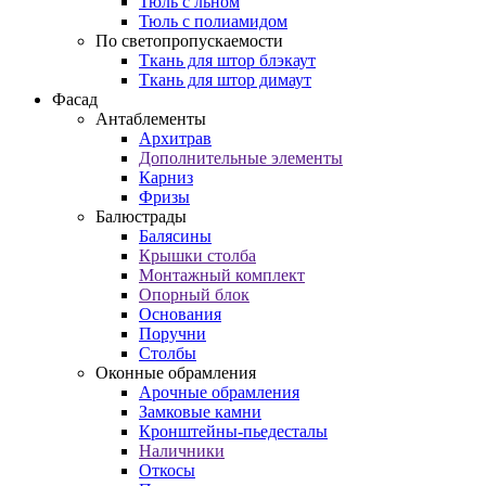
Тюль с льном
Тюль с полиамидом
По светопропускаемости
Ткань для штор блэкаут
Ткань для штор димаут
Фасад
Антаблементы
Архитрав
Дополнительные элементы
Карниз
Фризы
Балюстрады
Балясины
Крышки столба
Монтажный комплект
Опорный блок
Основания
Поручни
Столбы
Оконные обрамления
Арочные обрамления
Замковые камни
Кронштейны-пьедесталы
Наличники
Откосы