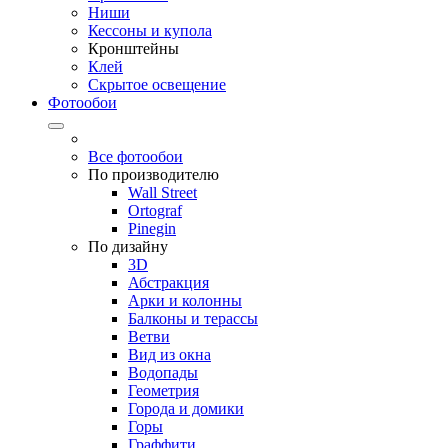
Ниши
Кессоны и купола
Кронштейны
Клей
Скрытое освещение
Фотообои
Все фотообои
По производителю
Wall Street
Ortograf
Pinegin
По дизайну
3D
Абстракция
Арки и колонны
Балконы и терассы
Ветви
Вид из окна
Водопады
Геометрия
Города и домики
Горы
Граффити