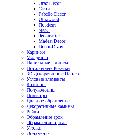
Orac Decor
Cosca
Fabello Decor
Ultrawood
Перфект
NMC
decomaster
Madest Decor
Decor-Dizayn
Карнизы
Молдинги
Напольные Плинтусы
Потолочные Розетки
3D Декоративные Панели
Угловые элементы
Колонны
Полуколонны
Пилястры
Дверное обрамление
Декоративные камины
Рейки
Обрамление арок
Обрамление зеркал
Уголки
Орнаменты