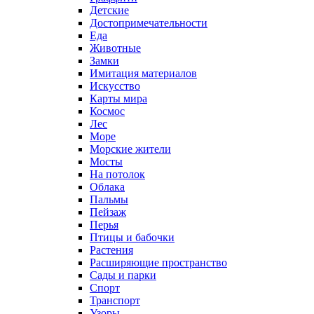
Детские
Достопримечательности
Еда
Животные
Замки
Имитация материалов
Искусство
Карты мира
Космос
Лес
Море
Морские жители
Мосты
На потолок
Облака
Пальмы
Пейзаж
Перья
Птицы и бабочки
Растения
Расширяющие пространство
Сады и парки
Спорт
Транспорт
Узоры