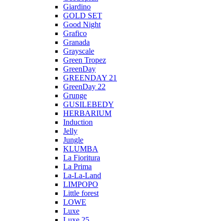
Giardino
GOLD SET
Good Night
Grafico
Granada
Grayscale
Green Tropez
GreenDay
GREENDAY 21
GreenDay 22
Grunge
GUSILEBEDY
HERBARIUM
Induction
Jelly
Jungle
KLUMBA
La Fioritura
La Prima
La-La-Land
LIMPOPO
Little forest
LOWE
Luxe
Luxe 25