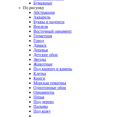
Бумажные
По рисунку
Абстракция
Акварель
Буквы и надписи
Вензеля
Восточный орнамент
Геометрия
Город
Дамаск
Деревья
Детские обои
Звезды
Животные
Под кирпич и камень
Клетка
Книги
Морская тематика
Однотонные обои
Орнаменты
Перья
Под дерево
Пальмы
Под кожу