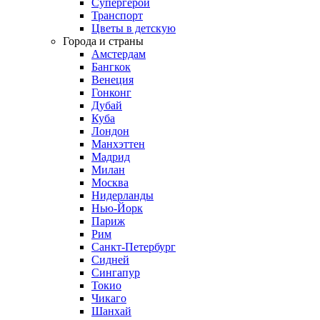
Супергерои
Транспорт
Цветы в детскую
Города и страны
Амстердам
Бангкок
Венеция
Гонконг
Дубай
Куба
Лондон
Манхэттен
Мадрид
Милан
Москва
Нидерланды
Нью-Йорк
Париж
Рим
Санкт-Петербург
Сидней
Сингапур
Токио
Чикаго
Шанхай