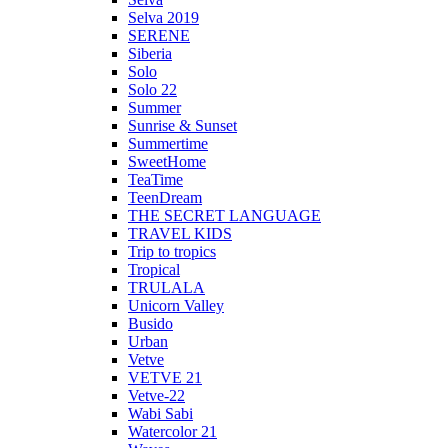
Selva 2019
SERENE
Siberia
Solo
Solo 22
Summer
Sunrise & Sunset
Summertime
SweetHome
TeaTime
TeenDream
THE SECRET LANGUAGE
TRAVEL KIDS
Trip to tropics
Tropical
TRULALA
Unicorn Valley
Busido
Urban
Vetve
VETVE 21
Vetve-22
Wabi Sabi
Watercolor 21