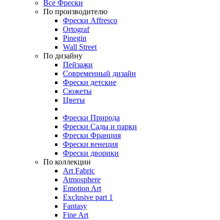
Все Фрески
По производителю
Фрески Affresco
Ortograf
Pinegin
Wall Street
По дизайну
Пейзажи
Современный дизайн
Фрески детские
Сюжеты
Цветы
Фрески Природа
Фрески Сады и парки
Фрески Франция
Фрески венеция
Фрески дворики
По коллекции
Art Fabric
Atmosphere
Emotion Art
Exclusive part 1
Fantasy
Fine Art