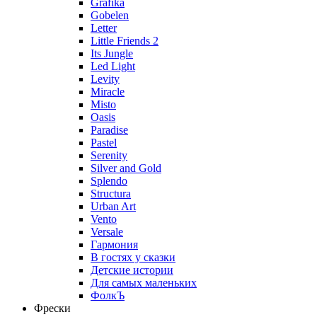
Grafika
Gobelen
Letter
Little Friends 2
Its Jungle
Led Light
Levity
Miracle
Misto
Oasis
Paradise
Pastel
Serenity
Silver and Gold
Splendo
Structura
Urban Art
Vento
Versale
Гармония
В гостях у сказки
Детские истории
Для самых маленьких
ФолкЪ
Фрески