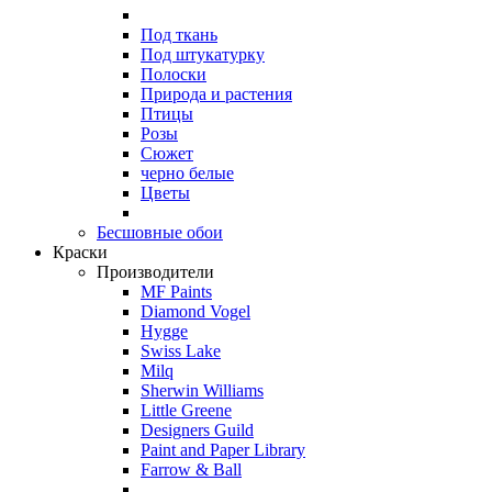
Под ткань
Под штукатурку
Полоски
Природа и растения
Птицы
Розы
Сюжет
черно белые
Цветы
Бесшовные обои
Краски
Производители
MF Paints
Diamond Vogel
Hygge
Swiss Lake
Milq
Sherwin Williams
Little Greene
Designers Guild
Paint and Paper Library
Farrow & Ball