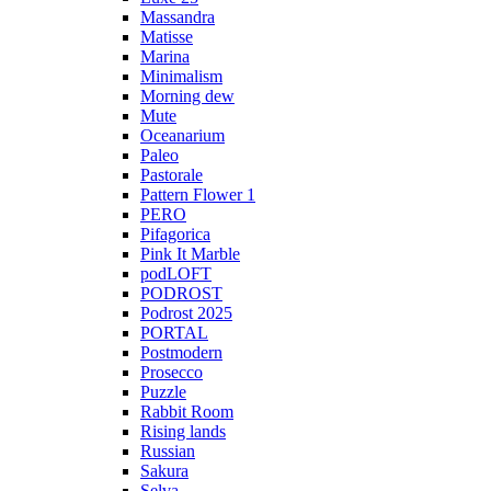
Massandra
Matisse
Marina
Minimalism
Morning dew
Mute
Oceanarium
Paleo
Pastorale
Pattern Flower 1
PERO
Pifagorica
Pink It Marble
podLOFT
PODROST
Podrost 2025
PORTAL
Postmodern
Prosecco
Puzzle
Rabbit Room
Rising lands
Russian
Sakura
Selva