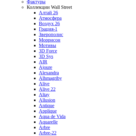
Фактуры
Коллекции Wall Street
Алтай 26
Атмосфера
Воздух 26
Грация-1
Зверополис
Моррисон
Мотивы
3D Force
3D Sys
AIR
Ajoure
Alexandra
Alhmagriby
Alive
Alive 22
Altay
Allusion
Antique
Applique
Aqua de Vida
Aquarelle
Arbre
Arbre-22