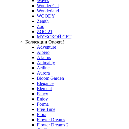
Waves
Wonder Cat
Wonderland
WOODY
Zenith
Zoo
ZOO 21
МУЖСКОЙ СЕТ
Коллекции Ortograf
Adventure
Albero
A la rus
Animality
Artline
Aurora
Bloom Garden
Elegance
Element
Fancy
Enjoy
Forma
Free Time
Flora
Flower Dreams
Flower Dreams 2