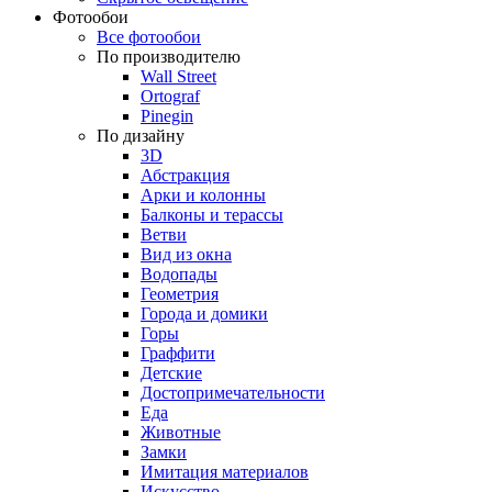
Фотообои
Все фотообои
По производителю
Wall Street
Ortograf
Pinegin
По дизайну
3D
Абстракция
Арки и колонны
Балконы и терассы
Ветви
Вид из окна
Водопады
Геометрия
Города и домики
Горы
Граффити
Детские
Достопримечательности
Еда
Животные
Замки
Имитация материалов
Искусство