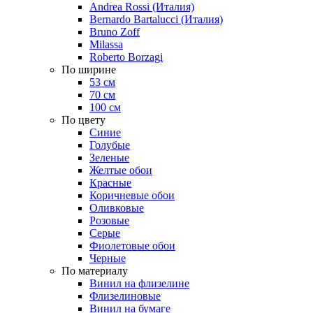
Andrea Rossi (Италия)
Bernardo Bartalucci (Италия)
Bruno Zoff
Milassa
Roberto Borzagi
По ширине
53 см
70 см
100 см
По цвету
Синие
Голубые
Зеленые
Желтые обои
Красные
Коричневые обои
Оливковые
Розовые
Серые
Фиолетовые обои
Черные
По материалу
Винил на флизелине
Флизелиновые
Винил на бумаге