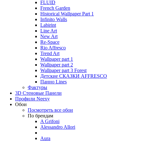
FLUID
French Garden
Historical Wallpaper Part 1
Infinito Walls
Labirint
Line Art
New Art
Re-Space
Rio Affresco
Trend Art
Wallpaper part 1
Wallpaper part 2
Wallpaper part 3 Forest
Детские СКАЗКИ AFFRESCO
Панно Lines
Фактуры
3D Стеновые Панели
Профили Neexy
Обои
Посмотреть все обои
По брендам
A Grifoni
Alessandro Allori
Aura