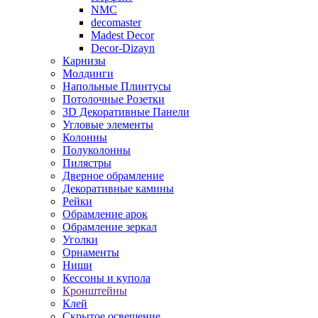
NMC
decomaster
Madest Decor
Decor-Dizayn
Карнизы
Молдинги
Напольные Плинтусы
Потолочные Розетки
3D Декоративные Панели
Угловые элементы
Колонны
Полуколонны
Пилястры
Дверное обрамление
Декоративные камины
Рейки
Обрамление арок
Обрамление зеркал
Уголки
Орнаменты
Ниши
Кессоны и купола
Кронштейны
Клей
Скрытое освещение