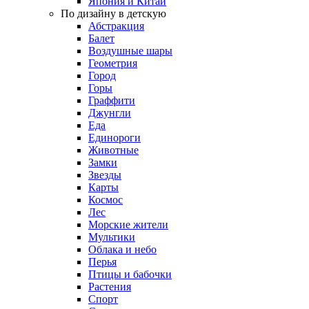
Япония и Китай
По дизайну в детскую
Абстракция
Балет
Воздушные шары
Геометрия
Город
Горы
Граффити
Джунгли
Еда
Единороги
Животные
Замки
Звезды
Карты
Космос
Лес
Морские жители
Мультики
Облака и небо
Перья
Птицы и бабочки
Растения
Спорт