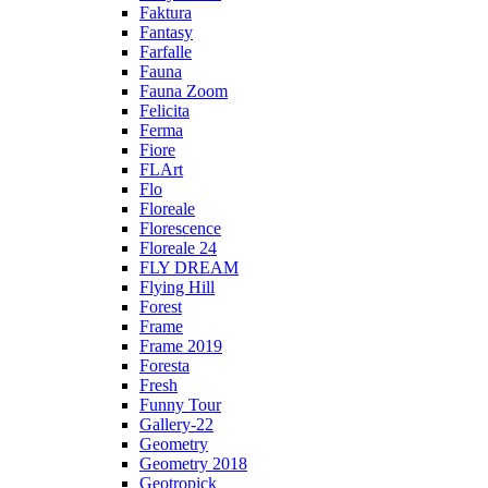
Faktura
Fantasy
Farfalle
Fauna
Fauna Zoom
Felicita
Ferma
Fiore
FLArt
Flo
Floreale
Florescence
Floreale 24
FLY DREAM
Flying Hill
Forest
Frame
Frame 2019
Foresta
Fresh
Funny Tour
Gallery-22
Geometry
Geometry 2018
Geotropick