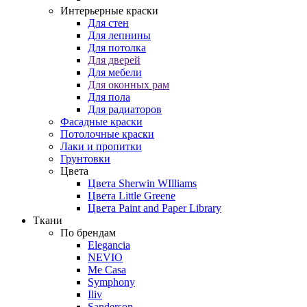
Интерьерные краски
Для стен
Для лепнины
Для потолка
Для дверей
Для мебели
Для оконных рам
Для пола
Для радиаторов
Фасадные краски
Потолочные краски
Лаки и пропитки
Грунтовки
Цвета
Цвета Sherwin WIlliams
Цвета Little Greene
Цвета Paint and Paper Library
Ткани
По брендам
Elegancia
NEVIO
Me Casa
Symphony
Iliv
Sanderson