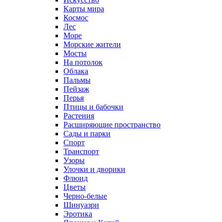
Карты мира
Космос
Лес
Море
Морские жители
Мосты
На потолок
Облака
Пальмы
Пейзаж
Перья
Птицы и бабочки
Растения
Расширяющие пространство
Сады и парки
Спорт
Транспорт
Узоры
Улочки и дворики
Флюид
Цветы
Черно-белые
Шинуазри
Эротика