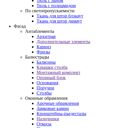
Тюль с льном
Тюль с полиамидом
По светопропускаемости
Ткань для штор блэкаут
Ткань для штор димаут
Фасад
Антаблементы
Архитрав
Дополнительные элементы
Карниз
Фризы
Балюстрады
Балясины
Крышки столба
Монтажный комплект
Опорный блок
Основания
Поручни
Столбы
Оконные обрамления
Арочные обрамления
Замковые камни
Кронштейны-пьедесталы
Наличники
Откосы