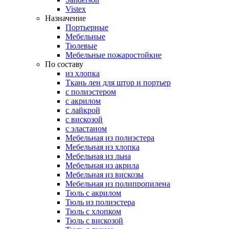
Vistex
Назначение
Портьерные
Мебельные
Тюлевые
Мебельные пожаростойкие
По составу
из хлопка
Ткань лен для штор и портьер
с полиэстером
с акрилом
с лайкрой
с вискозой
с эластаном
Мебельная из полиэстера
Мебельная из хлопка
Мебельная из льна
Мебельная из акрила
Мебельная из вискозы
Мебельная из полипропилена
Тюль с акрилом
Тюль из полиэстера
Тюль с хлопком
Тюль с вискозой