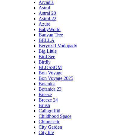
Arcadia
Astral
Astral 20
Astral-22
Azure
BabyWorld
Banyan Tree
BELLA
Beryozi I Vodopady
Big Little
Bird See
Birdly
BLOSSOM
Bon Voyage
Bon Voyage 2025
Botanica
Botanica 23
Breeze
Breeze 24
Brush
Calligraffiti
Childhood Space
Chinoiserie
City Garden
City life