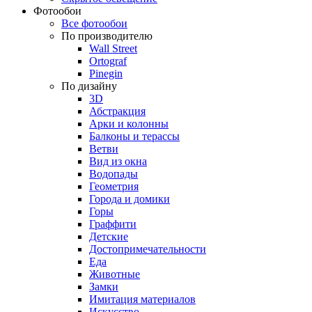
Фотообои
Все фотообои
По производителю
Wall Street
Ortograf
Pinegin
По дизайну
3D
Абстракция
Арки и колонны
Балконы и терассы
Ветви
Вид из окна
Водопады
Геометрия
Города и домики
Горы
Граффити
Детские
Достопримечательности
Еда
Животные
Замки
Имитация материалов
Искусство