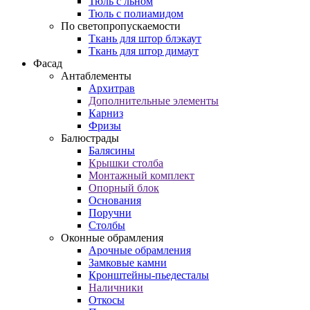
Тюль с льном
Тюль с полиамидом
По светопропускаемости
Ткань для штор блэкаут
Ткань для штор димаут
Фасад
Антаблементы
Архитрав
Дополнительные элементы
Карниз
Фризы
Балюстрады
Балясины
Крышки столба
Монтажный комплект
Опорный блок
Основания
Поручни
Столбы
Оконные обрамления
Арочные обрамления
Замковые камни
Кронштейны-пьедесталы
Наличники
Откосы