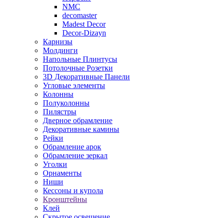
NMC
decomaster
Madest Decor
Decor-Dizayn
Карнизы
Молдинги
Напольные Плинтусы
Потолочные Розетки
3D Декоративные Панели
Угловые элементы
Колонны
Полуколонны
Пилястры
Дверное обрамление
Декоративные камины
Рейки
Обрамление арок
Обрамление зеркал
Уголки
Орнаменты
Ниши
Кессоны и купола
Кронштейны
Клей
Скрытое освещение