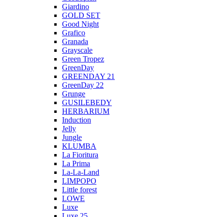
Giardino
GOLD SET
Good Night
Grafico
Granada
Grayscale
Green Tropez
GreenDay
GREENDAY 21
GreenDay 22
Grunge
GUSILEBEDY
HERBARIUM
Induction
Jelly
Jungle
KLUMBA
La Fioritura
La Prima
La-La-Land
LIMPOPO
Little forest
LOWE
Luxe
Luxe 25