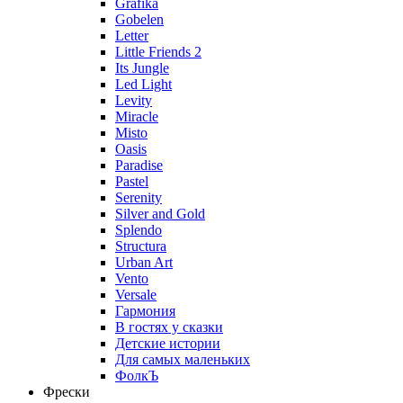
Grafika
Gobelen
Letter
Little Friends 2
Its Jungle
Led Light
Levity
Miracle
Misto
Oasis
Paradise
Pastel
Serenity
Silver and Gold
Splendo
Structura
Urban Art
Vento
Versale
Гармония
В гостях у сказки
Детские истории
Для самых маленьких
ФолкЪ
Фрески