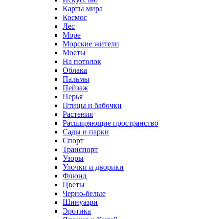
Карты мира
Космос
Лес
Море
Морские жители
Мосты
На потолок
Облака
Пальмы
Пейзаж
Перья
Птицы и бабочки
Растения
Расширяющие пространство
Сады и парки
Спорт
Транспорт
Узоры
Улочки и дворики
Флюид
Цветы
Черно-белые
Шинуазри
Эротика