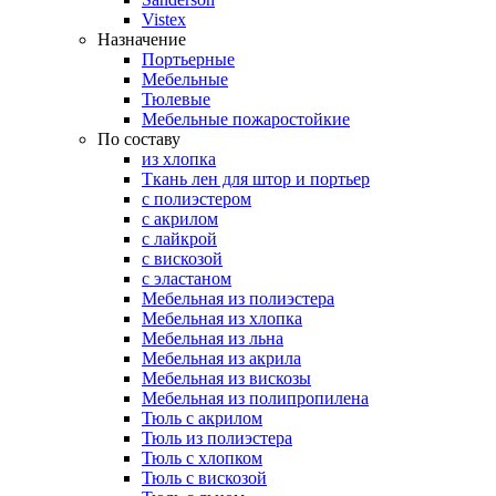
Vistex
Назначение
Портьерные
Мебельные
Тюлевые
Мебельные пожаростойкие
По составу
из хлопка
Ткань лен для штор и портьер
с полиэстером
с акрилом
с лайкрой
с вискозой
с эластаном
Мебельная из полиэстера
Мебельная из хлопка
Мебельная из льна
Мебельная из акрила
Мебельная из вискозы
Мебельная из полипропилена
Тюль с акрилом
Тюль из полиэстера
Тюль с хлопком
Тюль с вискозой