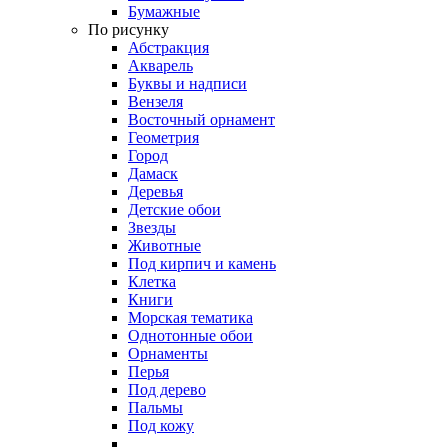
Бумажные
По рисунку
Абстракция
Акварель
Буквы и надписи
Вензеля
Восточный орнамент
Геометрия
Город
Дамаск
Деревья
Детские обои
Звезды
Животные
Под кирпич и камень
Клетка
Книги
Морская тематика
Однотонные обои
Орнаменты
Перья
Под дерево
Пальмы
Под кожу