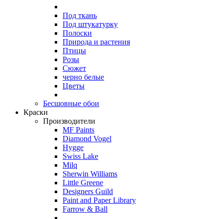
Под ткань
Под штукатурку
Полоски
Природа и растения
Птицы
Розы
Сюжет
черно белые
Цветы
Бесшовные обои
Краски
Производители
MF Paints
Diamond Vogel
Hygge
Swiss Lake
Milq
Sherwin Williams
Little Greene
Designers Guild
Paint and Paper Library
Farrow & Ball