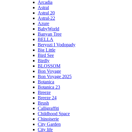
Arcadia
Astral
Astral 20
Astral-22
Azure
BabyWorld
Banyan Tree
BELLA
Beryozi I Vodopady
Big Little
Bird See
Birdly
BLOSSOM
Bon Voyage
Bon Voyage 2025
Botanica
Botanica 23
Breeze
Breeze 24
Brush
Calligraffiti
Childhood Space
Chinoiserie
City Garden
City life