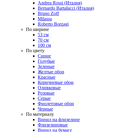
Andrea Rossi (Италия)
Bernardo Bartalucci (Италия)
Bruno Zoff
Milassa
Roberto Borzagi
По ширине
53 см
70 см
100 см
По цвету
Синие
Голубые
Зеленые
Желтые обои
Красные
Коричневые обои
Оливковые
Розовые
Серые
Фиолетовые обои
Черные
По материалу
Винил на флизелине
Флизелиновые
Винил на бумаге