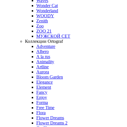
Waves
Wonder Cat
Wonderland
WOODY
Zenith
Zoo
ZOO 21
МУЖСКОЙ СЕТ
Коллекции Ortograf
Adventure
Albero
A la rus
Animality
Artline
Aurora
Bloom Garden
Elegance
Element
Fancy
Enjoy
Forma
Free Time
Flora
Flower Dreams
Flower Dreams 2