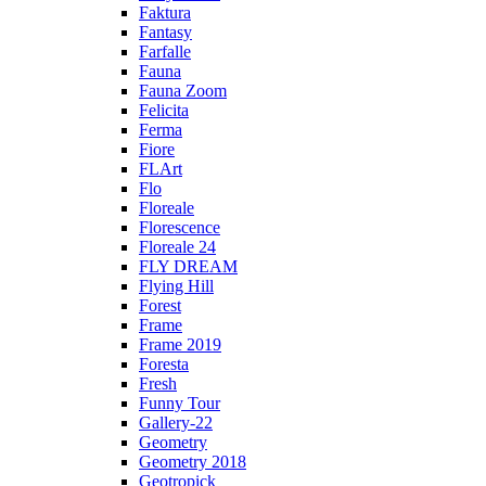
Faktura
Fantasy
Farfalle
Fauna
Fauna Zoom
Felicita
Ferma
Fiore
FLArt
Flo
Floreale
Florescence
Floreale 24
FLY DREAM
Flying Hill
Forest
Frame
Frame 2019
Foresta
Fresh
Funny Tour
Gallery-22
Geometry
Geometry 2018
Geotropick