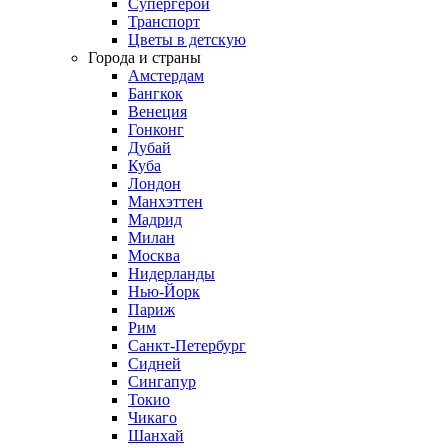
Супергерои
Транспорт
Цветы в детскую
Города и страны
Амстердам
Бангкок
Венеция
Гонконг
Дубай
Куба
Лондон
Манхэттен
Мадрид
Милан
Москва
Нидерланды
Нью-Йорк
Париж
Рим
Санкт-Петербург
Сидней
Сингапур
Токио
Чикаго
Шанхай