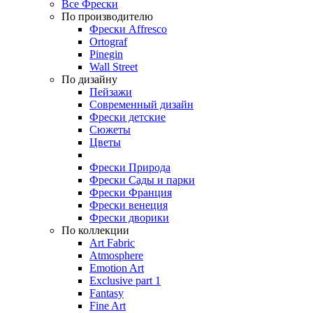
Все Фрески
По производителю
Фрески Affresco
Ortograf
Pinegin
Wall Street
По дизайну
Пейзажи
Современный дизайн
Фрески детские
Сюжеты
Цветы
Фрески Природа
Фрески Сады и парки
Фрески Франция
Фрески венеция
Фрески дворики
По коллекции
Art Fabric
Atmosphere
Emotion Art
Exclusive part 1
Fantasy
Fine Art