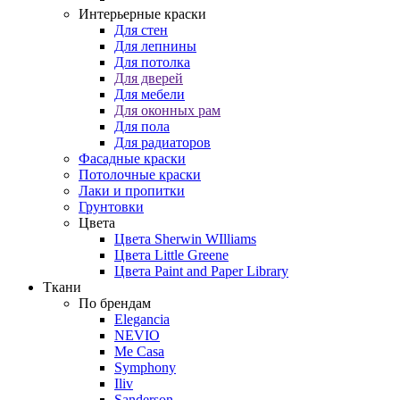
Интерьерные краски
Для стен
Для лепнины
Для потолка
Для дверей
Для мебели
Для оконных рам
Для пола
Для радиаторов
Фасадные краски
Потолочные краски
Лаки и пропитки
Грунтовки
Цвета
Цвета Sherwin WIlliams
Цвета Little Greene
Цвета Paint and Paper Library
Ткани
По брендам
Elegancia
NEVIO
Me Casa
Symphony
Iliv
Sanderson