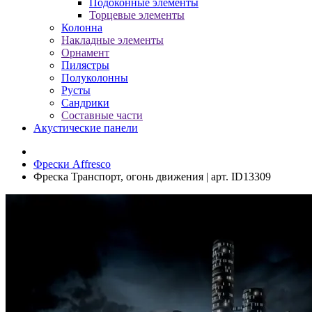
Подоконные элементы
Торцевые элементы
Колонна
Накладные элементы
Орнамент
Пилястры
Полуколонны
Русты
Сандрики
Составные части
Акустические панели
Фрески Affresco
Фреска Транспорт, огонь движения | арт. ID13309