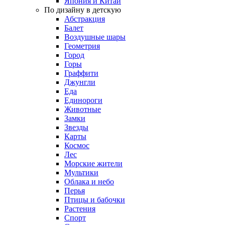
Япония и Китай
По дизайну в детскую
Абстракция
Балет
Воздушные шары
Геометрия
Город
Горы
Граффити
Джунгли
Еда
Единороги
Животные
Замки
Звезды
Карты
Космос
Лес
Морские жители
Мультики
Облака и небо
Перья
Птицы и бабочки
Растения
Спорт