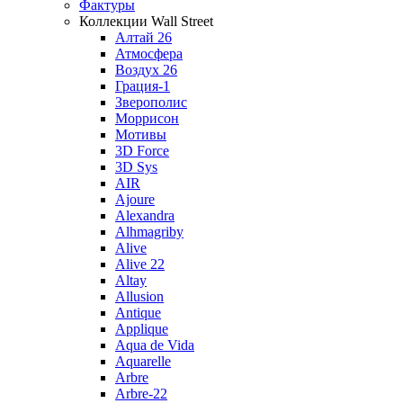
Фактуры
Коллекции Wall Street
Алтай 26
Атмосфера
Воздух 26
Грация-1
Зверополис
Моррисон
Мотивы
3D Force
3D Sys
AIR
Ajoure
Alexandra
Alhmagriby
Alive
Alive 22
Altay
Allusion
Antique
Applique
Aqua de Vida
Aquarelle
Arbre
Arbre-22