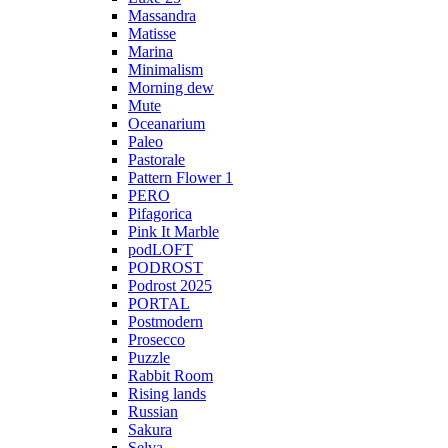
Massandra
Matisse
Marina
Minimalism
Morning dew
Mute
Oceanarium
Paleo
Pastorale
Pattern Flower 1
PERO
Pifagorica
Pink It Marble
podLOFT
PODROST
Podrost 2025
PORTAL
Postmodern
Prosecco
Puzzle
Rabbit Room
Rising lands
Russian
Sakura
Selva