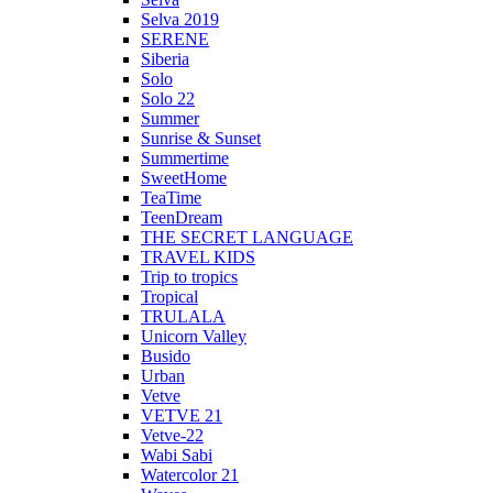
Selva 2019
SERENE
Siberia
Solo
Solo 22
Summer
Sunrise & Sunset
Summertime
SweetHome
TeaTime
TeenDream
THE SECRET LANGUAGE
TRAVEL KIDS
Trip to tropics
Tropical
TRULALA
Unicorn Valley
Busido
Urban
Vetve
VETVE 21
Vetve-22
Wabi Sabi
Watercolor 21