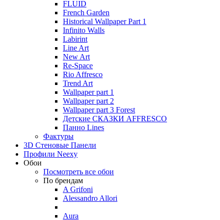
FLUID
French Garden
Historical Wallpaper Part 1
Infinito Walls
Labirint
Line Art
New Art
Re-Space
Rio Affresco
Trend Art
Wallpaper part 1
Wallpaper part 2
Wallpaper part 3 Forest
Детские СКАЗКИ AFFRESCO
Панно Lines
Фактуры
3D Стеновые Панели
Профили Neexy
Обои
Посмотреть все обои
По брендам
A Grifoni
Alessandro Allori
Aura